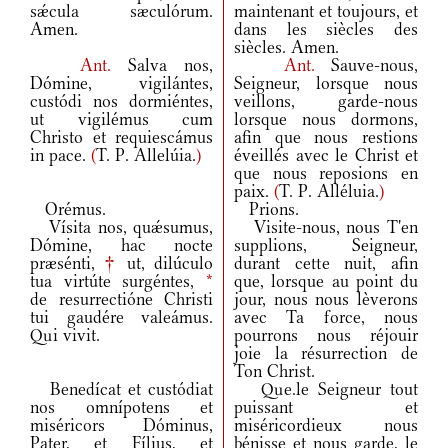
sǽcula sæculórum.
maintenant et toujours, et
Amen.
dans les siècles des
siècles. Amen.
Ant.
Salva nos,
Ant.
Sauve-nous,
Dómine, vigilántes,
Seigneur, lorsque nous
custódi nos dormiéntes,
veillons, garde-nous
ut vigilémus cum
lorsque nous dormons,
Christo et requiescámus
afin que nous restions
in pace.
(
T. P. Allelúia.
)
éveillés avec le Christ et
que nous reposions en
paix.
(
T. P. Alléluia.
)
Orémus.
Prions.
Vísita nos, quǽsumus,
Visite-nous, nous T'en
Dómine, hac nocte
supplions, Seigneur,
præsénti,
†
ut, dilúculo
durant cette nuit, afin
tua virtúte surgéntes,
*
que, lorsque au point du
de resurrectióne Christi
jour, nous nous lèverons
tui gaudére valeámus.
avec Ta force, nous
Qui vivit.
pourrons nous réjouir
joie la résurrection de
Ton Christ.
Benedícat et custódiat
Que.le Seigneur tout
nos omnípotens et
puissant et
miséricors Dóminus,
miséricordieux nous
Pater, et Fílius, et
bénisse et nous garde, le