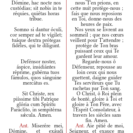
Dómine, hac nocte nos
nous T'en prions, en
custódias; sit nobis in te
cette nuit protège-nous ;
réquies, quiétas horas
fais que nous reposions
tríbue.
en Toi, donne-nous des
heures de paix.
Somno si dantur óculi,
Nos yeux se livrent au
cor semper ad te vígilet;
sommeil ; que nos cœurs
tuáque dextra prótegas
veillent pour T'attendre ;
fidéles, qui te díligunt.
protège de Ton bras
puissant ceux qui Te
gardent leur amour.
Defénsor noster,
Regarde-nous ô
áspice, insidiántes
Défenseur, repousse au
réprime, gubérna tuos
loin ceux qui nous
fámulos, quos sánguine
guettent, daigne guider
mercátus es.
Tes serviteurs que Tu
rachetas par Ton sang.
Sit Christe, rex
O Christ, ô Roi plein
piíssime tibi Patríque
de bonté, gloire à Toi et
glória cum Spíritu
gloire à Ton Père, avec
Paráclito, in sempitérna
l'Esprit Consolateur, à
sǽcula. Amen.
travers les siècles sans
fin. Amen.
Ant.
Miserére mei,
Ant.
Aie pitié de moi,
Dómine, et exáudi
Seigneur, et exauce ma