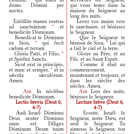
domo Dómini per
qui vous tenez dans la
noctes.
maison du Seigneur au
long des nuits.
Extóllite manus vestras
Levez vos mains vers
ad sanctuárium
*
et
le sanctuaire, et bénissez
benedícite Dóminum.
le Seigneur.
Benedícat te Dóminus
Que le Seigneur te
ex Sion,
*
qui fecit
bénisse de Sion,
*
Lui qui
cælum et terram.
a fait le ciel et la terre.
Glória Patri, et Fílio,
*
Gloire au Père, et au
et Spirítui Sancto.
Fils, et au Saint Esprit.
Sicut erat in princípio,
Comme il était au
et nunc et semper,
*
et in
commencement,
sǽcula sæculórum.
maintenant et toujours, et
Amen.
dans les siècles des
siècles. Amen.
Ant.
In nóctibus
Ant.
Lors des nuits,
benedícite Dóminum.
bénissez le Seigneur.
Lectio brevis (Deut 6,
Lecture brève (Deut 6,
4-7)
4-7)
Audi Israel: Dóminus
Ecoute, Israël: le
Deus noster Dóminus
Seigneur, notre Dieu, est
unus est. Díliges
seul le Seigneur. Tu
Dóminum Deum tuum
aimeras le Seigneur, ton