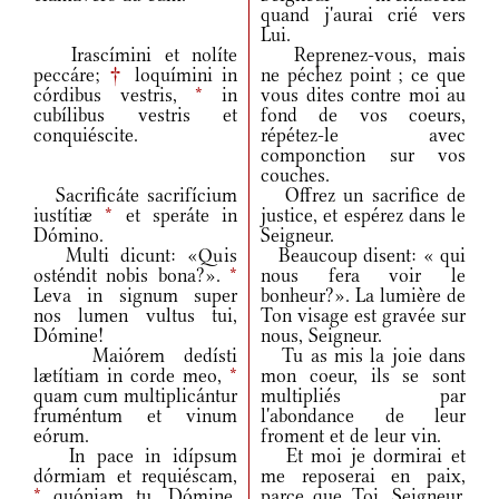
quand j'aurai crié vers
Lui.
Irascímini et nolíte
Reprenez-vous, mais
peccáre;
†
loquímini in
ne péchez point ; ce que
córdibus vestris,
*
in
vous dites contre moi au
cubílibus vestris et
fond de vos coeurs,
conquiéscite.
répétez-le avec
componction sur vos
couches.
Sacrificáte sacrifícium
Offrez un sacrifice de
iustítiæ
*
et speráte in
justice, et espérez dans le
Dómino.
Seigneur.
Multi dicunt: «Quis
Beaucoup disent: « qui
osténdit nobis bona?».
*
nous fera voir le
Leva in signum super
bonheur?». La lumière de
nos lumen vultus tui,
Ton visage est gravée sur
Dómine!
nous, Seigneur.
Maiórem dedísti
Tu as mis la joie dans
lætítiam in corde meo,
*
mon coeur, ils se sont
quam cum multiplicántur
multipliés par
fruméntum et vinum
l'abondance de leur
eórum.
froment et de leur vin.
In pace in idípsum
Et moi je dormirai et
dórmiam et requiéscam,
me reposerai en paix,
*
quóniam tu, Dómine,
parce que Toi, Seigneur,