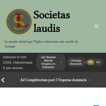
Aller
au
Societas
contenu
laudis
Le monde attend que l'Eglise redevienne une société de
louange
Sabbato 6 Iunii
vel: Beatæ
Mariæ
Liturgia
2026, Hebdomada
FR
EN
Virginis in
Horarum
Sabbato
X per annum,
Ad Completorium post I Vesperas dominicis