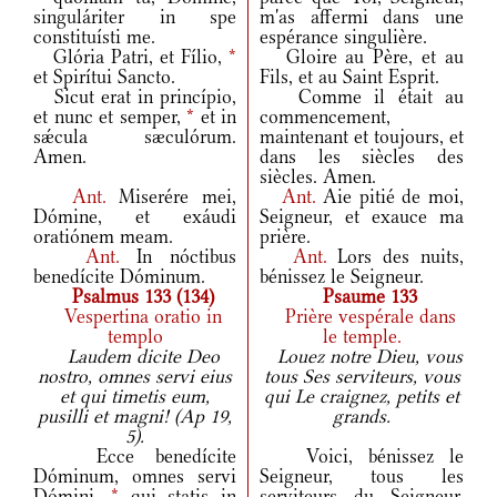
singuláriter in spe
m'as affermi dans une
constituísti me.
espérance singulière.
Glória Patri, et Fílio,
*
Gloire au Père, et au
et Spirítui Sancto.
Fils, et au Saint Esprit.
Sicut erat in princípio,
Comme il était au
et nunc et semper,
*
et in
commencement,
sǽcula sæculórum.
maintenant et toujours, et
Amen.
dans les siècles des
siècles. Amen.
Ant.
Miserére mei,
Ant.
Aie pitié de moi,
Dómine, et exáudi
Seigneur, et exauce ma
oratiónem meam.
prière.
Ant.
In nóctibus
Ant.
Lors des nuits,
benedícite Dóminum.
bénissez le Seigneur.
Psalmus 133 (134)
Psaume 133
Vespertina oratio in
Prière vespérale dans
templo
le temple.
Laudem dicite Deo
Louez notre Dieu, vous
nostro, omnes servi eius
tous Ses serviteurs, vous
et qui timetis eum,
qui Le craignez, petits et
pusilli et magni! (Ap 19,
grands.
5).
Ecce benedícite
Voici, bénissez le
Dóminum, omnes servi
Seigneur, tous les
Dómini,
*
qui statis in
serviteurs du Seigneur,