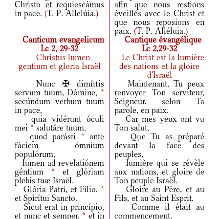
Christo et requiescámus
afin que nous restions
in pace.
(
T. P. Allelúia.
)
éveillés avec le Christ et
que nous reposions en
paix.
(
T. P. Alléluia.
)
Canticum evangelicum
Cantique évangélique
Lc 2, 29-32
Lc 2,29-32
Christus lumen
Le Christ est la lumière
gentium et gloria Israël
des nations et la gloire
d'Israël
Nunc ✠ dimíttis
Maintenant, Tu peux
servum tuum, Dómine,
*
renvoyer Ton serviteur,
secúndum verbum tuum
Seigneur, selon Ta
in pace,
parole, en paix.
quia vidérunt óculi
Car mes yeux ont vu
mei
*
salutáre tuum,
Ton salut,
quod parásti
*
ante
Que Tu as préparé
fáciem ómnium
devant la face des
populórum,
peuples,
lumen ad revelatiónem
lumière qui se révèle
géntium
*
et glóriam
aux nations, et gloire de
plebis tuæ Israël.
Ton peuple Israël.
Glória Patri, et Fílio,
*
Gloire au Père, et au
et Spirítui Sancto.
Fils, et au Saint Esprit.
Sicut erat in princípio,
Comme il était au
et nunc et semper,
*
et in
commencement,