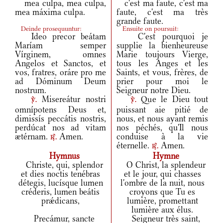
mea culpa, mea culpa,
c'est ma faute, c'est ma
mea máxima culpa.
faute, c'est ma très
grande faute.
Deinde prosequuntur:
Ensuite on poursuit:
Ideo precor beátam
C'est pourquoi je
Maríam semper
supplie la bienheureuse
Vírginem, omnes
Marie toujours Vierge,
Angelos et Sanctos, et
tous les Anges et les
vos, fratres, oráre pro me
Saints, et vous, frères, de
ad Dóminum Deum
prier pour moi le
nostrum.
Seigneur notre Dieu.
Misereátur nostri
Que le Dieu tout
v.
v.
omnípotens Deus et,
puissant aie pitié de
dimissís peccátis nostris,
nous, et nous ayant remis
perdúcat nos ad vitam
nos péchés, qu'Il nous
ætérnam.
Amen.
conduise à la vie
r.
éternelle.
Amen.
r.
Hymnus
Hymne
Christe, qui, splendor
O Christ, la splendeur
et dies noctis tenébras
et le jour, qui chasses
détegis, lucísque lumen
l'ombre de la nuit, nous
créderis, lumen beátis
croyons que Tu es
prǽdicans,
lumière, promettant
lumière aux élus.
Precámur, sancte
Seigneur très saint,