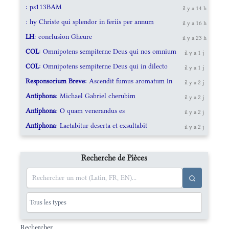
: ps113BAM
il y a 14 h
: hy Christe qui splendor in feriis per annum
il y a 16 h
LH
: conclusion Gheure
il y a 23 h
COL
: Omnipotens sempiterne Deus qui nos omnium
il y a 1 j
COL
: Omnipotens sempiterne Deus qui in dilecto
il y a 1 j
Responsorium Breve
: Ascendit fumus aromatum In
il y a 2 j
Antiphona
: Michael Gabriel cherubim
il y a 2 j
Antiphona
: O quam venerandus es
il y a 2 j
Antiphona
: Laetabitur deserta et exsultabit
il y a 2 j
Recherche de Pièces
Rechercher