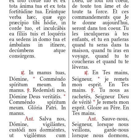
ex toto corde tuo et ex
Dieu, de tout ton coeur,
tota ánima tua et ex tota
de toute ton âme et de
fortitúdine tua. Erúntque
toute ta force. Et ces
verba hæc, quæ ego
commandements que Je
præcípio tibi hódie, in
te donne aujourd'hui,
corde tuo, et inculcábis
seront dans ton coeur. Tu
ea fíliis tuis et loquéris
les inculqueras à tes
ea sedens in domo tua et
enfants, et tu en parleras
ámbulans in itínere,
quand tu seras dans ta
decúmbens atque
maison, quand tu iras en
consúrgens.
voyage, quand tu te
coucheras et quand tu te
lèveras.
In manus tuas,
En Tes mains,
r.
r.
Dómine,
*
Comméndo
Seigneur,
*
je remets
spíritum meum. In
mon esprit. En Tes
manus.
Redemísti nos,
mains.
Tu nous as
v.
v.
Dómine Deus veritátis.
*
rachetés, Seigneur Dieu
Comméndo spíritum
de vérité
*
Je remets mon
meum. Glória Patri. In
esprit. Gloire au Père. En
manus.
Tes mains.
Ant.
Salva nos,
Ant.
Sauve-nous,
Dómine, vigilántes,
Seigneur, lorsque nous
custódi nos dormiéntes,
veillons, garde-nous
ut vigilémus cum
lorsque nous dormons,