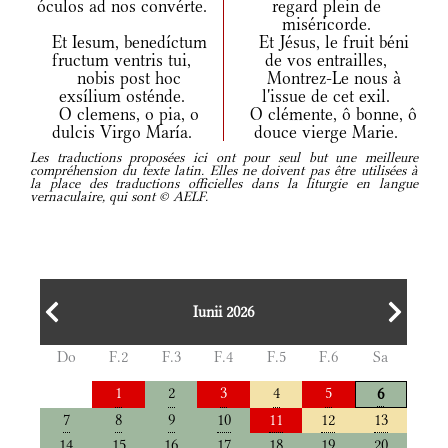
óculos ad nos convérte.
regard plein de
miséricorde.
Et Iesum, benedíctum
Et Jésus, le fruit béni
fructum ventris tui,
de vos entrailles,
nobis post hoc
Montrez-Le nous à
exsílium osténde.
l'issue de cet exil.
O clemens, o pia, o
O clémente, ô bonne, ô
dulcis Virgo María.
douce vierge Marie.
Les traductions proposées ici ont pour seul but une meilleure
compréhension du texte latin. Elles ne doivent pas être utilisées à
la place des traductions officielles dans la liturgie en langue
vernaculaire, qui sont © AELF.
Iunii 2026
Do
F.2
F.3
F.4
F.5
F.6
Sa
1
2
3
4
5
6
7
8
9
10
11
12
13
14
15
16
17
18
19
20