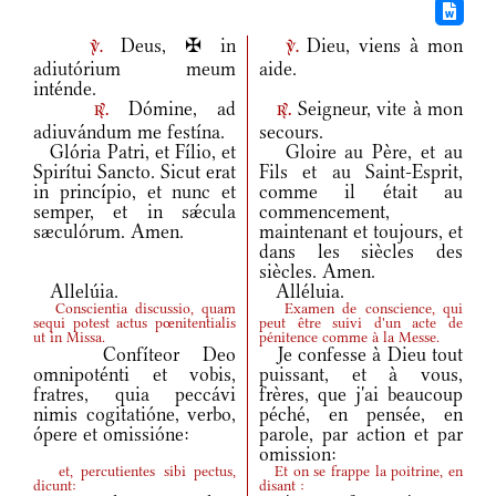
Deus, ✠ in
Dieu, viens à mon
v.
v.
adiutórium meum
aide.
inténde.
Dómine, ad
Seigneur, vite à mon
r.
r.
adiuvándum me festína.
secours.
Glória Patri, et Fílio, et
Gloire au Père, et au
Spirítui Sancto. Sicut erat
Fils et au Saint-Esprit,
in princípio, et nunc et
comme il était au
semper, et in sǽcula
commencement,
sæculórum. Amen.
maintenant et toujours, et
dans les siècles des
siècles. Amen.
Allelúia.
Alléluia.
Conscientia discussio, quam
Examen de conscience, qui
sequi potest actus pœnitentialis
peut être suivi d'un acte de
ut in Missa.
pénitence comme à la Messe.
Confíteor Deo
Je confesse à Dieu tout
omnipoténti et vobis,
puissant, et à vous,
fratres, quia peccávi
frères, que j'ai beaucoup
nimis cogitatióne, verbo,
péché, en pensée, en
ópere et omissióne:
parole, par action et par
omission:
et, percutientes sibi pectus,
Et on se frappe la poitrine, en
dicunt:
disant :