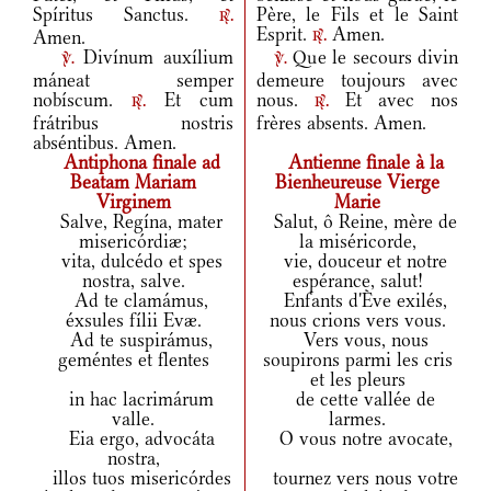
Spíritus Sanctus.
Père, le Fils et le Saint
r.
Esprit.
Amen.
Amen.
r.
Divínum auxílium
Que le secours divin
v.
v.
máneat semper
demeure toujours avec
nobíscum.
Et cum
nous.
Et avec nos
r.
r.
frátribus nostris
frères absents. Amen.
abséntibus. Amen.
Antiphona finale ad
Antienne finale à la
Beatam Mariam
Bienheureuse Vierge
Virginem
Marie
Salve, Regína, mater
Salut, ô Reine, mère de
misericórdiæ;
la miséricorde,
vita, dulcédo et spes
vie, douceur et notre
nostra, salve.
espérance, salut!
Ad te clamámus,
Enfants d'Ève exilés,
éxsules fílii Evæ.
nous crions vers vous.
Ad te suspirámus,
Vers vous, nous
geméntes et flentes
soupirons parmi les cris
et les pleurs
in hac lacrimárum
de cette vallée de
valle.
larmes.
Eia ergo, advocáta
O vous notre avocate,
nostra,
illos tuos misericórdes
tournez vers nous votre