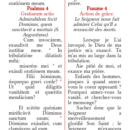
oratiónem meam.
prière.
Psalmus 4
Psaume 4
Gratiarum actio
Action de grâce.
Admirabilem fecit
Le Seigneur nous fait
Dominus, quem
admirer Celui qu'Il a
suscitavit a mortuis (S.
ressuscité des morts.
Augustinus).
Cum invocárem,
Lorsque je L'ai
exaudívit me Deus
invoqué, le Dieu de ma
iustítiæ meæ.
*
In
justice m'a exaucé. Tu
tribulatióne dilatásti
m'as mis au large dans la
mihi;
tribulation.
miserére mei
*
et
Aie pitié de moi, et
exáudi oratiónem meam.
exauce ma prière.
Fílii hóminum,
Enfants des hommes,
úsquequo gravi corde?
*
jusques à quand aurez-
Ut quid dilígitis
vous le coeur appesanti ?
vanitátem et quæritis
Pourquoi aimez-vous la
mendácium?
vanité, et cherchez-vous
le mensonge?
Et scitóte quóniam
Sachez donc que le
mirificávit Dóminus
Seigneur a
sanctum suum;
*
merveilleusement
Dóminus exáudiet, cum
glorifié Son Saint ; le
clamávero ad eum.
Seigneur m'exaucera