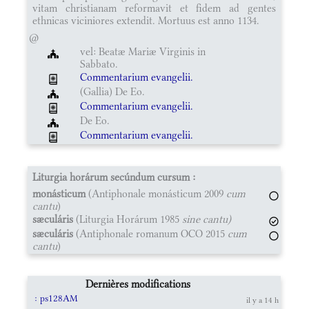
vitam christianam reformavit et fidem ad gentes
ethnicas viciniores extendit. Mortuus est anno 1134.
@
vel: Beatæ Mariæ Virginis in
Sabbato.
Commentarium evangelii.
(Gallia) De Eo.
Commentarium evangelii.
De Eo.
Commentarium evangelii.
Liturgia horárum secúndum cursum :
monásticum
(Antiphonale monásticum 2009
cum
cantu
)
sæculáris
(Liturgia Horárum 1985
sine cantu)
sæculáris
(Antiphonale romanum OCO 2015
cum
cantu
)
Dernières modifications
: ps128AM
il y a 14 h