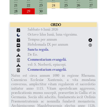
21
22
23
24
25
26
27
28
29
30
ORDO
Sabbato 6 Iunii 2026
Octavo Idus Iunii, luna vigesima.
Tempus per annum
Hebdomada IX per annum
Sancta regula.
De Eo.
Commentarium evangelii.
vel: S. Norberti, episcopi.
Commentarium evangelii.
Natus est circa annum 1080 in regione Rhenana.
Canonicus Ecclesiæ Xantensis, a vita mundana
conversus, amplectitur vitam regularem et sacerdotio
initiatur anno 1115. Vitam apostolicam aggressus,
prædicationis munus suscepit, præsertim in Gallia et in
Germania. Sociis sibi adscitis, fundamenta iecit Ordinis
Præmonstratensis ac nonnulla fundavit monasteria.
Archiepiscopus Magdeburgensis electus anno 1126,