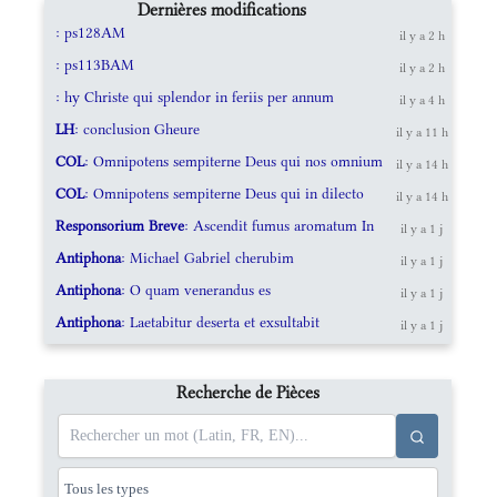
Dernières modifications
: ps128AM
il y a 2 h
: ps113BAM
il y a 2 h
: hy Christe qui splendor in feriis per annum
il y a 4 h
LH
: conclusion Gheure
il y a 11 h
COL
: Omnipotens sempiterne Deus qui nos omnium
il y a 14 h
COL
: Omnipotens sempiterne Deus qui in dilecto
il y a 14 h
Responsorium Breve
: Ascendit fumus aromatum In
il y a 1 j
Antiphona
: Michael Gabriel cherubim
il y a 1 j
Antiphona
: O quam venerandus es
il y a 1 j
Antiphona
: Laetabitur deserta et exsultabit
il y a 1 j
Recherche de Pièces