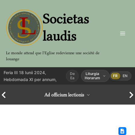
Aller
au
Societas
contenu
laudis
Le monde attend que l'Eglise redevienne une société de
louange
Feria III 18 Iunii 2024,
De
Liturgia
FR
EN
Ea
Horarum
Hebdomada XI per annum,
Ad officium lectionis