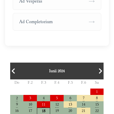
→
Ad Vesperas
→
Ad Completorium
Iunii 2024
Do
F.2
F.3
F.4
F.5
F.6
Sa
1
2
3
4
5
6
7
8
9
10
11
12
13
14
15
16
17
19
20
21
22
18