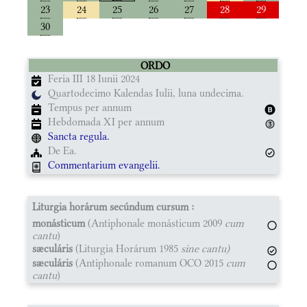
23
24
25
26
27
28
29
30
ORDO
Feria III 18 Iunii 2024
Quartodecimo Kalendas Iulii, luna undecima.
Tempus per annum
Hebdomada XI per annum
Sancta regula.
De Ea.
Commentarium evangelii.
Liturgia horárum secúndum cursum :
monásticum
(Antiphonale monásticum 2009
cum
cantu
)
sæculáris
(Liturgia Horárum 1985
sine cantu)
sæculáris
(Antiphonale romanum OCO 2015
cum
cantu
)