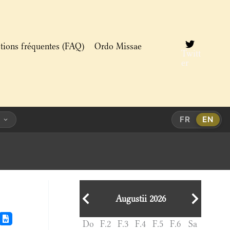
tions fréquentes (FAQ)
Ordo Missae
Twitt
er
FR
EN
Augustii 2026
Do
F.2
F.3
F.4
F.5
F.6
Sa