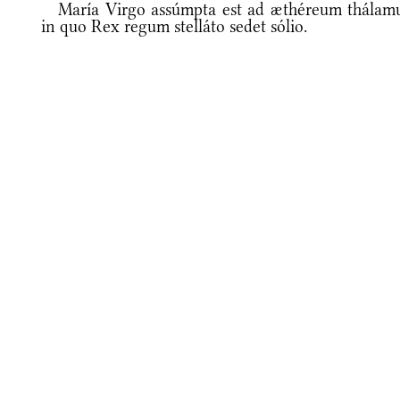
María Virgo assúmpta est ad æthéreum thálam
in quo Rex regum stelláto sedet sólio.