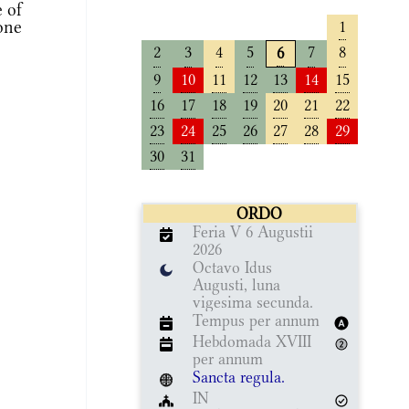
 of
one
1
2
3
4
5
7
8
6
9
10
11
12
13
14
15
16
17
18
19
20
21
22
23
24
25
26
27
28
29
30
31
ORDO
Feria V 6 Augustii
2026
Octavo Idus
Augusti, luna
vigesima secunda.
Tempus per annum
Hebdomada XVIII
per annum
Sancta regula.
IN