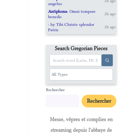
2h ago
angelus
Antiphona
: Omni tempore
2h ago
benedic
: hy Tibi Christe splendor
2h ago
Patris
Search Gregorian Pieces
Rechercher
Rechercher
Messe, vêpres et complies en
streaming depuis l'abbaye de