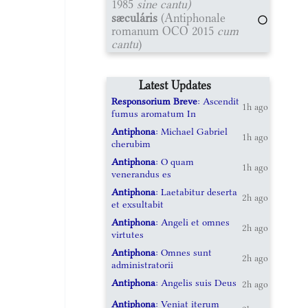
1985
sine cantu)
sæculáris
(Antiphonale
romanum OCO 2015
cum
cantu
)
Latest Updates
Responsorium Breve
: Ascendit
1h ago
fumus aromatum In
Antiphona
: Michael Gabriel
1h ago
cherubim
Antiphona
: O quam
1h ago
venerandus es
Antiphona
: Laetabitur deserta
2h ago
et exsultabit
Antiphona
: Angeli et omnes
2h ago
virtutes
Antiphona
: Omnes sunt
2h ago
administratorii
Antiphona
: Angelis suis Deus
2h ago
Antiphona
: Veniat iterum