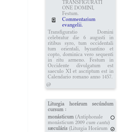
TRANSFIGURATI
ONE DOMINI,
Festum.
Commentarium
evangelii.
Transfiguratio Domini
celebratur die 6 augusti in
ritibus syro, tum occidentali
tum orientali, byzantino et
copto, dominica vero sequenti
in ritu armeno. Festum in
Occidente divulgatum est
saeculo XI et ascriptum est in
Calendario romano anno 1457.
@
Liturgia horárum secúndum
cursum :
monásticum
(Antiphonale
monásticum 2009
cum cantu
)
sæculáris
(Liturgia Horárum