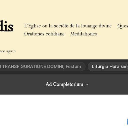
dis
L’Eglise ou la société de la louange divine
Ques
Orationes cotidiane
Meditationes
nce again
N TRANSFIGURATIONE DOMINI, Festum
Liturgia Horarum
Ad Completorium