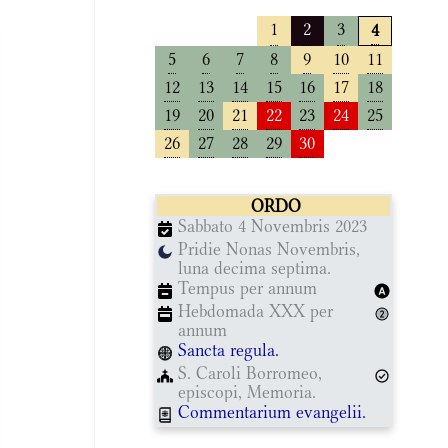
1
2
3
4
5
6
7
8
9
10
11
12
13
14
15
16
17
18
19
20
21
22
23
24
25
26
27
28
29
30
ORDO
Sabbato 4 Novembris 2023
Pridie Nonas Novembris,
luna decima septima.
Tempus per annum
Hebdomada XXX per
annum
Sancta regula.
S. Caroli Borromeo,
episcopi, Memoria.
Commentarium evangelii.