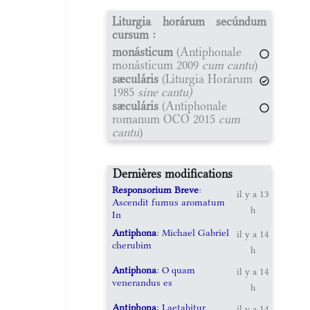
Liturgia horárum secúndum
cursum :
monásticum
(Antiphonale
monásticum 2009
cum cantu
)
sæculáris
(Liturgia Horárum
1985
sine cantu)
sæculáris
(Antiphonale
romanum OCO 2015
cum
cantu
)
Dernières modifications
Responsorium Breve
:
il y a 13
Ascendit fumus aromatum
h
In
Antiphona
: Michael Gabriel
il y a 14
cherubim
h
Antiphona
: O quam
il y a 14
venerandus es
h
Antiphona
: Laetabitur
il y a 14