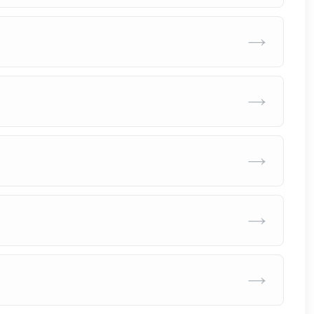
→
→
→
→
→