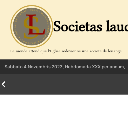
Aller
au
contenu
Societas lau
Le monde attend que l'Eglise redevienne une société de louange
Sabbato 4 Novembris 2023, Hebdomada XXX per annum,