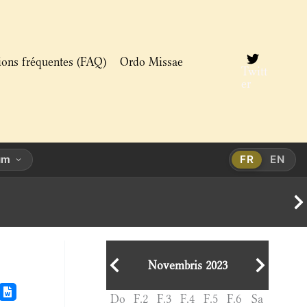
ions fréquentes (FAQ)
Ordo Missae
Twitt
er
um
FR
EN
Novembris 2023
Do
F.2
F.3
F.4
F.5
F.6
Sa