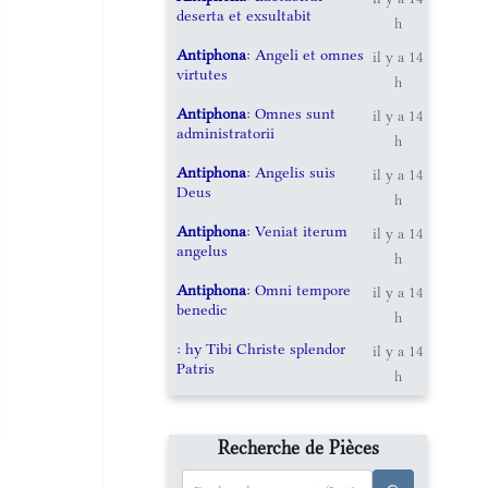
deserta et exsultabit
h
Antiphona
: Angeli et omnes
il y a 14
virtutes
h
Antiphona
: Omnes sunt
il y a 14
administratorii
h
Antiphona
: Angelis suis
il y a 14
Deus
h
Antiphona
: Veniat iterum
il y a 14
angelus
h
Antiphona
: Omni tempore
il y a 14
benedic
h
: hy Tibi Christe splendor
il y a 14
Patris
h
Recherche de Pièces