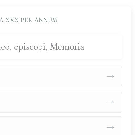
A XXX PER ANNUM
meo, episcopi, Memoria
→
→
→