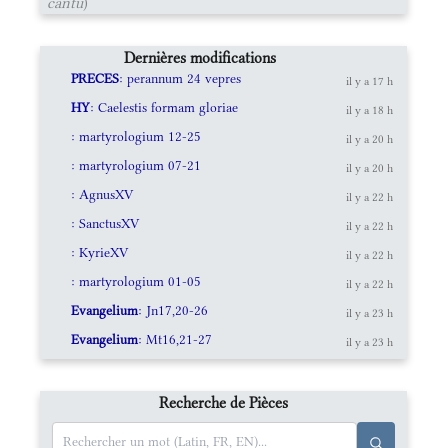
cantu
)
Dernières modifications
PRECES
: perannum 24 vepres
il y a 17 h
HY
: Caelestis formam gloriae
il y a 18 h
: martyrologium 12-25
il y a 20 h
: martyrologium 07-21
il y a 20 h
: AgnusXV
il y a 22 h
: SanctusXV
il y a 22 h
: KyrieXV
il y a 22 h
: martyrologium 01-05
il y a 22 h
Evangelium
: Jn17,20-26
il y a 23 h
Evangelium
: Mt16,21-27
il y a 23 h
Recherche de Pièces