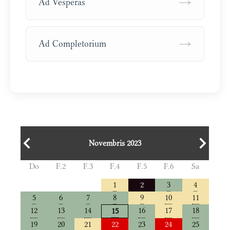
→
Ad Vesperas
→
Ad Completorium
Novembris 2023
Do
F.2
F.3
F.4
F.5
F.6
Sa
1
2
3
4
5
6
7
8
9
10
11
12
13
14
16
17
18
15
19
20
21
22
23
24
25