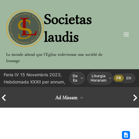
Aller
au
Societas
contenu
laudis
Le monde attend que l'Eglise redevienne une société de
louange
Feria IV 15 Novembris 2023,
De
Liturgia
FR
EN
Ea
Horarum
Hebdomada XXXII per annum,
Ad Missam