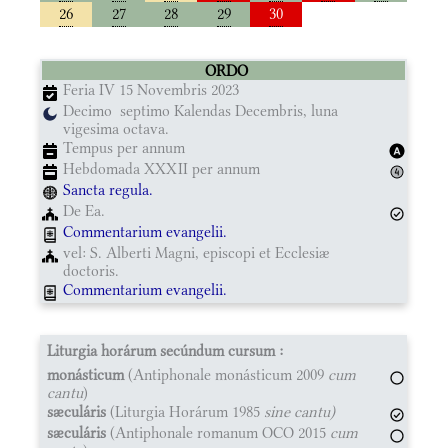
26
27
28
29
30
ORDO
Feria IV 15 Novembris 2023
Decimo septimo Kalendas Decembris, luna
vigesima octava.
Tempus per annum
Hebdomada XXXII per annum
Sancta regula.
De Ea.
Commentarium evangelii.
vel: S. Alberti Magni, episcopi et Ecclesiæ
doctoris.
Commentarium evangelii.
Liturgia horárum secúndum cursum :
monásticum
(Antiphonale monásticum 2009
cum
cantu
)
sæculáris
(Liturgia Horárum 1985
sine cantu)
sæculáris
(Antiphonale romanum OCO 2015
cum