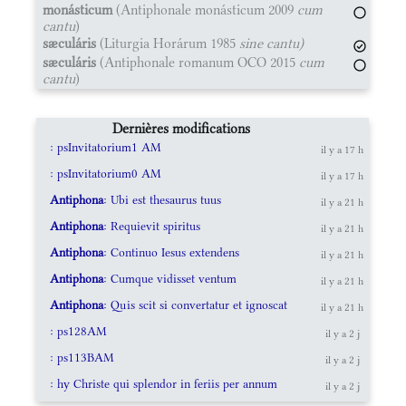
monásticum
(Antiphonale monásticum 2009
cum
cantu
)
sæculáris
(Liturgia Horárum 1985
sine cantu)
sæculáris
(Antiphonale romanum OCO 2015
cum
cantu
)
Dernières modifications
: psInvitatorium1 AM
il y a 17 h
: psInvitatorium0 AM
il y a 17 h
Antiphona
: Ubi est thesaurus tuus
il y a 21 h
Antiphona
: Requievit spiritus
il y a 21 h
Antiphona
: Continuo Iesus extendens
il y a 21 h
Antiphona
: Cumque vidisset ventum
il y a 21 h
Antiphona
: Quis scit si convertatur et ignoscat
il y a 21 h
: ps128AM
il y a 2 j
: ps113BAM
il y a 2 j
: hy Christe qui splendor in feriis per annum
il y a 2 j