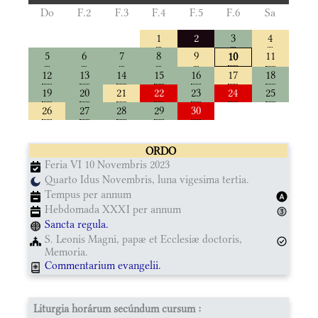
Do
F.2
F.3
F.4
F.5
F.6
Sa
1
2
3
4
5
6
7
8
9
11
10
12
13
14
15
16
17
18
19
20
21
22
23
24
25
26
27
28
29
30
ORDO
Feria VI 10 Novembris 2023
Quarto Idus Novembris, luna vigesima tertia.
Tempus per annum
Hebdomada XXXI per annum
Sancta regula.
S. Leonis Magni, papæ et Ecclesiæ doctoris,
Memoria.
Commentarium evangelii.
Liturgia horárum secúndum cursum :