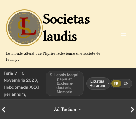
Aller
au
Societas
contenu
laudis
Le monde attend que l'Eglise redevienne une société de
louange
Feria VI 10
S. Leonis Magni,
papæ et
Novembris 2023,
Liturgia
Ecclesiæ
FR
EN
Horarum
Hebdomada XXXI
doctoris,
Memoria
per annum,
Ad Tertiam