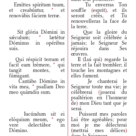
Emíttes spíritum tuum,
Tu enverras Ton
et creabúntur,
*
et
souffle
(
esprit
)
, et ils
renovábis fáciem terræ.
seront créés, et Tu
renouvelleras la face de
la terre.
Sit glória Dómini in
Que la gloire du
sǽculum;
*
lætétur
Seigneur soit célébrée à
Dóminus in opéribus
jamais; le Seigneur Se
suis.
réjouira dans Ses
œuvres.
Qui réspicit terram et
Il
(
Lui qui
)
regarde la
facit eam trémere,
*
qui
terre et la fait trembler; il
tangit montes, et
touche les montagnes et
fúmigant.
elles fument.
Cantábo Dómino in
Je chanterai le
vita mea,
*
psallam Deo
Seigneur toute ma vie; je
meo quámdiu sum.
célébrerai
(
jouerai du
psaltérion en l’honneur
de
)
mon Dieu tant que je
serai.
Iucúndum sit ei
Puissent mes paroles
elóquium meum,
*
ego
Lui être agréables; pour
vere delectábor in
moi je me délecterai
Dómino.
(
mettrai mes délices
)
dans le Seigneur.