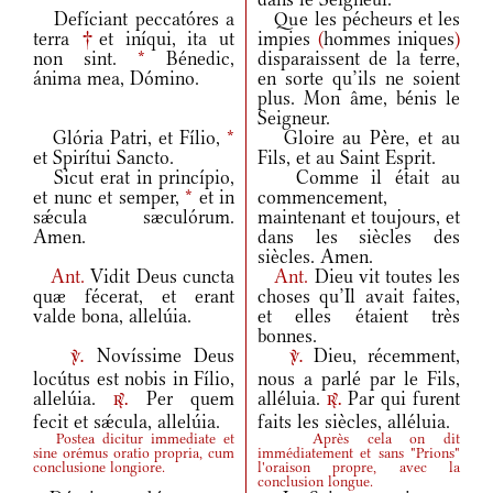
Defíciant peccatóres a
Que les pécheurs et les
terra
†
et iníqui, ita ut
impies
(
hommes iniques
)
non sint.
*
Bénedic,
disparaissent de la terre,
ánima mea, Dómino.
en sorte qu’ils ne soient
plus. Mon âme, bénis le
Seigneur.
Glória Patri, et Fílio,
*
Gloire au Père, et au
et Spirítui Sancto.
Fils, et au Saint Esprit.
Sicut erat in princípio,
Comme il était au
et nunc et semper,
*
et in
commencement,
sǽcula sæculórum.
maintenant et toujours, et
Amen.
dans les siècles des
siècles. Amen.
Ant.
Vidit Deus cuncta
Ant.
Dieu vit toutes les
quæ fécerat, et erant
choses qu’Il avait faites,
valde bona, allelúia.
et elles étaient très
bonnes.
Novíssime Deus
Dieu, récemment,
v.
v.
locútus est nobis in Fílio,
nous a parlé par le Fils,
allelúia.
Per quem
alléluia.
Par qui furent
r.
r.
fecit et sǽcula, allelúia.
faits les siècles, alléluia.
Postea dicitur immediate et
Après cela on dit
sine orémus oratio propria, cum
immédiatement et sans "Prions"
conclusione longiore.
l'oraison propre, avec la
conclusion longue.