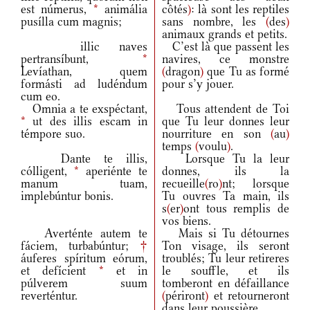
est númerus,
*
animália
côtés
)
: là sont les reptiles
pusílla cum magnis;
sans nombre, les
(
des
)
animaux grands et petits.
illic naves
C’est là que passent les
pertransíbunt,
*
navires, ce monstre
Levíathan, quem
(
dragon
)
que Tu as formé
formásti ad ludéndum
pour s’y jouer.
cum eo.
Omnia a te exspéctant,
Tous attendent de Toi
*
ut des illis escam in
que Tu leur donnes leur
témpore suo.
nourriture en son
(
au
)
temps
(
voulu
)
.
Dante te illis,
Lorsque Tu la leur
cólligent,
*
aperiénte te
donnes, ils la
manum tuam,
recueille
(
ro
)
nt; lorsque
implebúntur bonis.
Tu ouvres Ta main, ils
s
(
er
)
ont tous remplis de
vos biens.
Averténte autem te
Mais si Tu détournes
fáciem, turbabúntur;
†
Ton visage, ils seront
áuferes spíritum eórum,
troublés; Tu leur retireres
et defícient
*
et in
le souffle, et ils
púlverem suum
tomberont en défaillance
reverténtur.
(
périront
)
et retourneront
dans leur poussière.