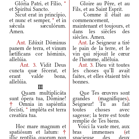
Glória Patri, et Fílio,
*
Gloire au Père, et au
et Spirítui Sancto.
Fils, et au Saint Esprit.
Sicut erat in princípio,
Comme il était au
et nunc et semper,
*
et in
commencement,
sǽcula sæculórum.
maintenant et toujours, et
Amen.
dans les siècles des
siècles. Amen.
Ant.
Edúxit Dóminus
Ant.
Le Seigneur a tiré
panem de terra, et vinum
le pain de la terre, et le
lætíficans cor hóminis,
vin qui réjouit le cœur
allelúia.
de l'homme, alléluia.
Ant.
3.
Vidit Deus
Ant.
3.
Dieu vit toutes
cuncta quæ fécerat, et
les choses qu’Il avait
erant valde bona,
faites, et elles étaient très
allelúia.
bonnes.
III
Quam multiplicáta
Que Tes œuvres sont
sunt ópera tua, Dómine!
grandes
(
magnifiques
)
,
†
Omnia in sapiéntia
Seigneur! Tu as fait
fecísti,
*
impléta est terra
toutes choses avec
creatúra tua.
sagesse; la terre est toute
remplie de Tes biens.
Hoc mare magnum et
Voici la vaste mer, aux
spatiósum et latum:
†
bras immenses
(
et
illic reptília, quorum non
spacieuse des deux