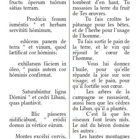
fructu óperum tuórum
tombent d’en haut, Tu
sátias terram.
rassasies la terre du fruit
de Tes œuvres.
Prodúcis fenum
Tu fais croître le
iuméntis
*
et herbam
pâturage pour les bêtes,
servitúti hóminum,
et de l’herbe pour l’usage
de l’homme.
edúcens panem de
Tu fais sortir le pain de
terra
*
et vinum, quod
la terre, et le vin qui
lætíficat cor hóminis;
réjouit le cœur de
l’homme.
exhílarans fáciem in
Vous lui donnez
óleo,
*
panis autem cor
l’huile, pour qu’elle
hóminis confírmat.
répande la joie sur son
visage; et le pain, pour
qu’il fortifie son cœur.
Saturabúntur ligna
Les arbres de la
Dómini
*
et cedri Líbani,
campagne se rassasient,
quas plantávit.
aussi bien que les cèdres
du Liban, qu’il a plantés.
Illic pásseres
C’est là que les
nidificábunt,
*
eródii
oiseaux font leurs nids.
domus in vértice eárum.
Le nid du héron domine
les autres .
Montes excélsi cervis,
Les hautes montagnes