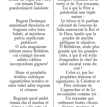
cui trinam Pater
vertu et de Ton royaume,
prædestinávit índolem:
Toi à qui le Père a
prédestiné une triple
nature :
Regem Deúmque
Le trésor et le parfum
annúntiant thesáurus et
odorant de l'encens de
fragrans odor turis
Saba annoncent le Roi et
Sabǽi, at mýrrheus
le Dieu, tandis que la
pulvis sepúlcrum
poudre de myrrhe
prǽdocet.
préfigure le sépulcre.
O sola magnárum
Ô Bethléem, seule plus
úrbium maior Bethlem,
grande que les grandes
cui cóntigit ducem
cités, à qui il est échu
salútis cǽlitus
d'engendrer le chef du
incorporátum gígnere!
salut incarné venu du
ciel !
Hunc et prophétis
Celui-ci, par les
téstibus isdémque
prophètes témoins et
signatóribus testátor et
signataires, le Créateur et
sator iubet adíre regnum
Père ordonne de
et cérnere:
L'approcher et de Le
reconnaître comme roi :
Regnum quod ambit
Un royaume qui
ómnia dia et marína et
embrasse toutes choses
térrea a solis ortu ad
divines, marines et