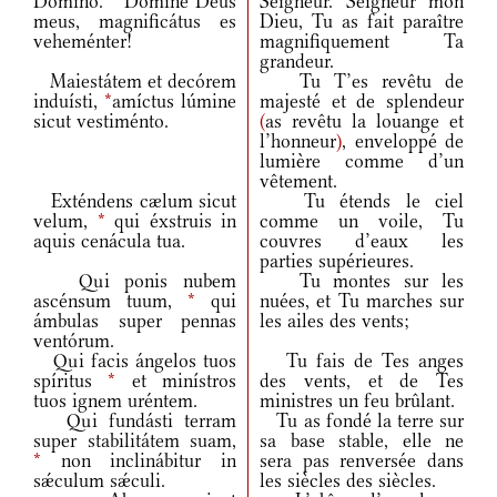
Dómino.
*
Dómine Deus
Seigneur. Seigneur mon
meus, magnificátus es
Dieu, Tu as fait paraître
veheménter!
magnifiquement Ta
grandeur.
Maiestátem et decórem
Tu T’es revêtu de
induísti,
*
amíctus lúmine
majesté et de splendeur
sicut vestiménto.
(
as revêtu la louange et
l’honneur
)
, enveloppé de
lumière comme d’un
vêtement.
Exténdens cælum sicut
Tu étends le ciel
velum,
*
qui éxstruis in
comme un voile, Tu
aquis cenácula tua.
couvres d’eaux les
parties supérieures.
Qui ponis nubem
Tu montes sur les
ascénsum tuum,
*
qui
nuées, et Tu marches sur
ámbulas super pennas
les ailes des vents;
ventórum.
Qui facis ángelos tuos
Tu fais de Tes anges
spíritus
*
et minístros
des vents, et de Tes
tuos ignem uréntem.
ministres un feu brûlant.
Qui fundásti terram
Tu as fondé la terre sur
super stabilitátem suam,
sa base stable, elle ne
*
non inclinábitur in
sera pas renversée dans
sǽculum sǽculi.
les siècles des siècles.