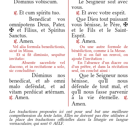
Dóminus vobíscum.
Le Seigneur soit avec
vous.
Et cum spíritu tuo.
Et avec votre esprit.
r.
r.
Benedícat vos
Que Dieu tout puissant
omnípotens Deus, Pater,
vous bénisse, le Père, ✠
✠ et Fílius, et Spíritus
et le Fils et le Saint-
Sanctus.
Esprit.
Amen.
Amen.
r.
r.
Vel alia formula benedictionis,
Ou une autre formule de
sicut in Missa.
bénédiction, comme à la Messe.
Et si fit dimissio, sequitur
Et si on fait un renvoi, on
invitatio:
ajoute l'invitation :
Absente sacerdote vel
En l'absence d'un diacre ou
diacono, et in recitatione a solo,
d'un prêtre, et dans la récitation
sic concluditur:
seul, on conclut ainsi :
Dóminus nos
Que le Seigneur nous
benedícat, et ab omni
bénisse, qu'Il nous
malo deféndat, et ad
défende de tout mal, et
vitam perdúcat ætérnam.
qu'Il nous fasse parvenir
Amen.
à la vie éternelle.
r.
r.
Amen.
Les traductions proposées ici ont pour seul but une meilleure
compréhension du texte latin. Elles ne doivent pas être utilisées à
la place des traductions officielles dans la liturgie en langue
vernaculaire, qui sont © AELF.