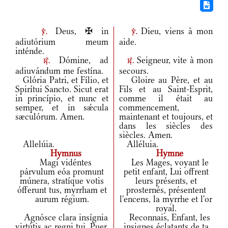
Deus, ✠ in
Dieu, viens à mon
v.
v.
adiutórium meum
aide.
inténde.
Dómine, ad
Seigneur, vite à mon
r.
r.
adiuvándum me festína.
secours.
Glória Patri, et Fílio, et
Gloire au Père, et au
Spirítui Sancto. Sicut erat
Fils et au Saint-Esprit,
in princípio, et nunc et
comme il était au
semper, et in sǽcula
commencement,
sæculórum. Amen.
maintenant et toujours, et
dans les siècles des
siècles. Amen.
Allelúia.
Alléluia.
Hymnus
Hymne
Magi vidéntes
Les Mages, voyant le
párvulum eóa promunt
petit enfant, Lui offrent
múnera, stratíque votis
leurs présents, et
ófferunt tus, myrrham et
prosternés, présentent
aurum régium.
l'encens, la myrrhe et l'or
royal.
Agnósce clara insígnia
Reconnais, Enfant, les
virtútis ac regni tui, Puer,
insignes éclatants de ta