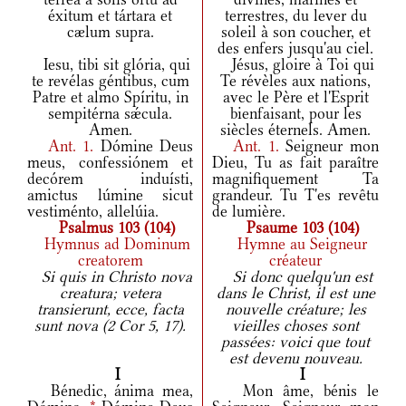
éxitum et tártara et
terrestres, du lever du
cælum supra.
soleil à son coucher, et
des enfers jusqu'au ciel.
Iesu, tibi sit glória, qui
Jésus, gloire à Toi qui
te revélas géntibus, cum
Te révèles aux nations,
Patre et almo Spíritu, in
avec le Père et l'Esprit
sempitérna sǽcula.
bienfaisant, pour les
Amen.
siècles éternels. Amen.
Ant.
1.
Dómine Deus
Ant.
1.
Seigneur mon
meus, confessiónem et
Dieu, Tu as fait paraître
decórem induísti,
magnifiquement Ta
amictus lúmine sicut
grandeur. Tu T'es revêtu
vestiménto, allelúia.
de lumière.
Psalmus 103 (104)
Psaume 103 (104)
Hymnus ad Dominum
Hymne au Seigneur
creatorem
créateur
Si quis in Christo nova
Si donc quelqu'un est
creatura; vetera
dans le Christ, il est une
transierunt, ecce, facta
nouvelle créature; les
sunt nova (2 Cor 5, 17).
vieilles choses sont
passées: voici que tout
est devenu nouveau.
I
I
Bénedic, ánima mea,
Mon âme, bénis le