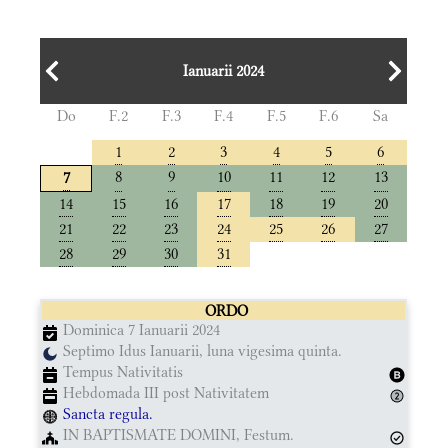
Ianuarii 2024
Do
F.2
F.3
F.4
F.5
F.6
Sa
1
2
3
4
5
6
8
9
10
11
12
13
7
14
15
16
17
18
19
20
21
22
23
24
25
26
27
28
29
30
31
ORDO
Dominica 7 Ianuarii 2024
Septimo Idus Ianuarii, luna vigesima quinta.
Tempus Nativitatis
Hebdomada III post Nativitatem
Sancta regula.
IN BAPTISMATE DOMINI, Festum.