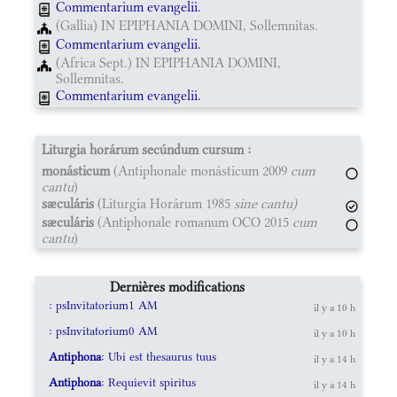
Commentarium evangelii.
(Gallia) IN EPIPHANIA DOMINI, Sollemnitas.
Commentarium evangelii.
(Africa Sept.) IN EPIPHANIA DOMINI,
Sollemnitas.
Commentarium evangelii.
Liturgia horárum secúndum cursum :
monásticum
(Antiphonale monásticum 2009
cum
cantu
)
sæculáris
(Liturgia Horárum 1985
sine cantu)
sæculáris
(Antiphonale romanum OCO 2015
cum
cantu
)
Dernières modifications
: psInvitatorium1 AM
il y a 10 h
: psInvitatorium0 AM
il y a 10 h
Antiphona
: Ubi est thesaurus tuus
il y a 14 h
Antiphona
: Requievit spiritus
il y a 14 h