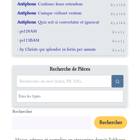
Antiphona
: Continuo Iesus extendens
il y a 14 h
Antiphona
: Cumque vidisset ventum
il y a 14 h
Antiphona
: Quis scit si convertatur et ignoscat
il y a 14 h
: ps128AM
il y a 1 j
: ps113BAM
il y a 1 j
: hy Christe qui splendor in feriis per annum
il y a 1 j
Recherche de Pièces
Rechercher
Rechercher
Messe, vêpres et complies en streaming depuis l'abbaye