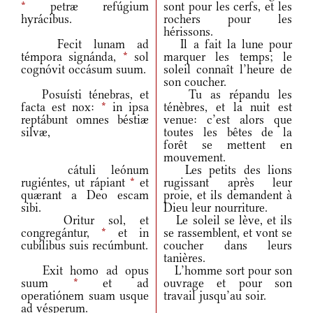
*
petræ refúgium
sont pour les cerfs, et les
hyrácibus.
rochers pour les
hérissons.
Fecit lunam ad
Il a fait la lune pour
témpora signánda,
*
sol
marquer les temps; le
cognóvit occásum suum.
soleil connaît l’heure de
son coucher.
Posuísti ténebras, et
Tu as répandu les
facta est nox:
*
in ipsa
ténèbres, et la nuit est
reptábunt omnes béstiæ
venue: c’est alors que
silvæ,
toutes les bêtes de la
forêt se mettent en
mouvement.
cátuli leónum
Les petits des lions
rugiéntes, ut rápiant
*
et
rugissant après leur
quærant a Deo escam
proie, et ils demandent à
sibi.
Dieu leur nourriture.
Oritur sol, et
Le soleil se lève, et ils
congregántur,
*
et in
se rassemblent, et vont se
cubílibus suis recúmbunt.
coucher dans leurs
tanières.
Exit homo ad opus
L’homme sort pour son
suum
*
et ad
ouvrage et pour son
operatiónem suam usque
travail jusqu’au soir.
ad vésperum.