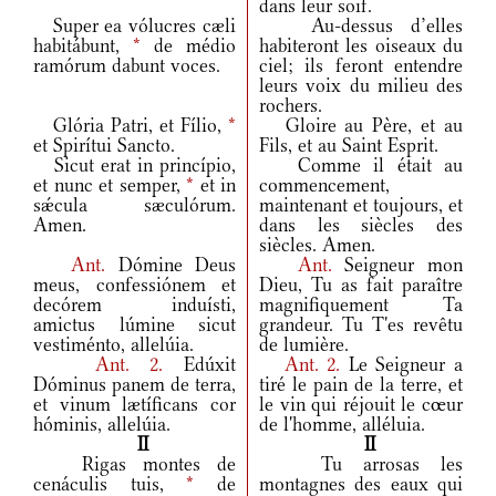
dans leur soif.
Super ea vólucres cæli
Au-dessus d’elles
habitábunt,
*
de médio
habiteront les oiseaux du
ramórum dabunt voces.
ciel; ils feront entendre
leurs voix du milieu des
rochers.
Glória Patri, et Fílio,
*
Gloire au Père, et au
et Spirítui Sancto.
Fils, et au Saint Esprit.
Sicut erat in princípio,
Comme il était au
et nunc et semper,
*
et in
commencement,
sǽcula sæculórum.
maintenant et toujours, et
Amen.
dans les siècles des
siècles. Amen.
Ant.
Dómine Deus
Ant.
Seigneur mon
meus, confessiónem et
Dieu, Tu as fait paraître
decórem induísti,
magnifiquement Ta
amictus lúmine sicut
grandeur. Tu T'es revêtu
vestiménto, allelúia.
de lumière.
Ant.
2.
Edúxit
Ant.
2.
Le Seigneur a
Dóminus panem de terra,
tiré le pain de la terre, et
et vinum lætíficans cor
le vin qui réjouit le cœur
hóminis, allelúia.
de l'homme, alléluia.
II
II
Rigas montes de
Tu arrosas les
cenáculis tuis,
*
de
montagnes des eaux qui