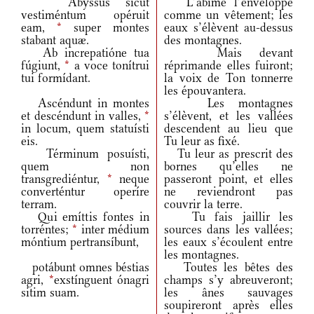
Abyssus sicut
L’abîme l’enveloppe
vestiméntum opéruit
comme un vêtement; les
eam,
*
super montes
eaux s’élèvent au-dessus
stabant aquæ.
des montagnes.
Ab increpatióne tua
Mais devant
fúgiunt,
*
a voce tonítrui
réprimande elles fuiront;
tui formídant.
la voix de Ton tonnerre
les épouvantera.
Ascéndunt in montes
Les montagnes
et descéndunt in valles,
*
s’élèvent, et les vallées
in locum, quem statuísti
descendent au lieu que
eis.
Tu leur as fixé.
Términum posuísti,
Tu leur as prescrit des
quem non
bornes qu’elles ne
transgrediéntur,
*
neque
passeront point, et elles
converténtur operíre
ne reviendront pas
terram.
couvrir la terre.
Qui emíttis fontes in
Tu fais jaillir les
torréntes;
*
inter médium
sources dans les vallées;
móntium pertransíbunt,
les eaux s’écoulent entre
les montagnes.
potábunt omnes béstias
Toutes les bêtes des
agri,
*
exstínguent ónagri
champs s’y abreuveront;
sitim suam.
les ânes sauvages
soupireront après elles