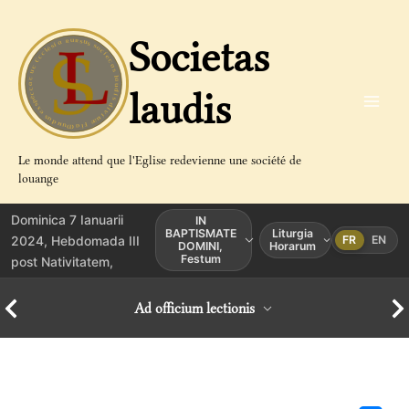
Aller
au
Societas
contenu
laudis
Le monde attend que l'Eglise redevienne une société de
louange
Dominica 7 Ianuarii
IN
BAPTISMATE
Liturgia
2024, Hebdomada III
FR
EN
DOMINI,
Horarum
Festum
post Nativitatem,
Ad officium lectionis