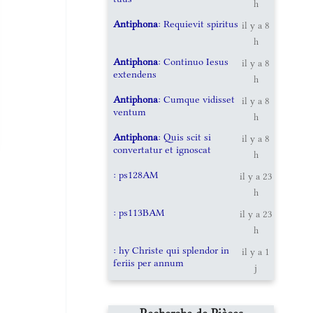
h
Antiphona
: Requievit spiritus
il y a 8
h
Antiphona
: Continuo Iesus
il y a 8
extendens
h
Antiphona
: Cumque vidisset
il y a 8
ventum
h
Antiphona
: Quis scit si
il y a 8
convertatur et ignoscat
h
: ps128AM
il y a 23
h
: ps113BAM
il y a 23
h
: hy Christe qui splendor in
il y a 1
feriis per annum
j