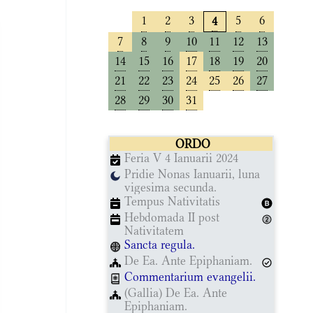
1
2
3
5
6
4
7
8
9
10
11
12
13
14
15
16
17
18
19
20
21
22
23
24
25
26
27
28
29
30
31
ORDO
Feria V 4 Ianuarii 2024
Pridie Nonas Ianuarii, luna
vigesima secunda.
Tempus Nativitatis
Hebdomada II post
Nativitatem
Sancta regula.
De Ea. Ante Epiphaniam.
Commentarium evangelii.
(Gallia) De Ea. Ante
Epiphaniam.