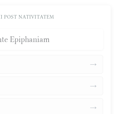
I POST NATIVITATEM
nte Epiphaniam
→
→
→