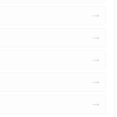
→
→
→
→
→