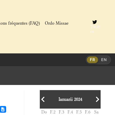
ions fréquentes (FAQ)
Ordo Missae
Twitt
er
FR
EN
Ianuarii 2024
Do
F.2
F.3
F.4
F.5
F.6
Sa