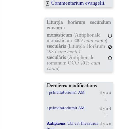
Commentarium evangelii.
Liturgia horárum secúndum
cursum :
monásticum
(Antiphonale
monásticum 2009
cum cantu
)
sæculáris
(Liturgia Horárum
1985
sine cantu)
sæculáris
(Antiphonale
romanum OCO 2015
cum
cantu
)
Dernières modifications
: psInvitatorium1 AM
il y a 4
h
: psInvitatorium0 AM
il y a 4
h
Antiphona
: Ubi est thesaurus
il y a 8
tuus