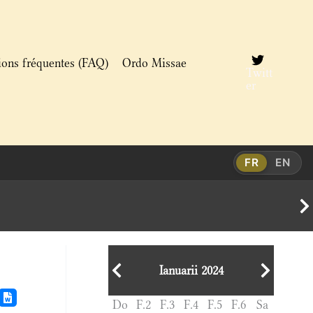
ions fréquentes (FAQ)
Ordo Missae
Twitt
er
FR
EN
Ianuarii 2024
Do
F.2
F.3
F.4
F.5
F.6
Sa