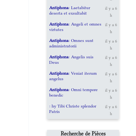
Antiphona
: Laetabitur
il y a 6
deserta et exsultabit
h
Antiphona
: Angeli et omnes
il y a 6
virtutes
h
Antiphona
: Omnes sunt
il y a 6
administratorii
h
Antiphona
: Angelis suis
il y a 6
Deus
h
Antiphona
: Veniat iterum
il y a 6
angelus
h
Antiphona
: Omni tempore
il y a 6
benedic
h
: hy Tibi Christe splendor
il y a 6
Patris
h
Recherche de Pièces