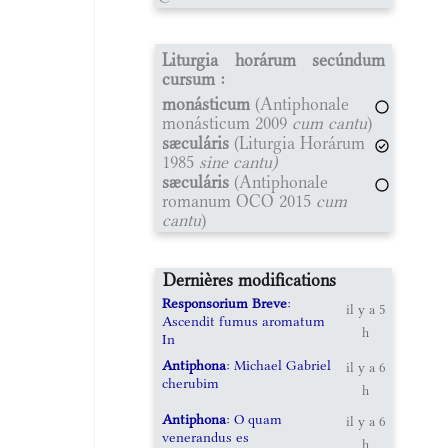
Liturgia horárum secúndum
cursum :
monásticum
(Antiphonale
monásticum 2009
cum cantu
)
sæculáris
(Liturgia Horárum
1985
sine cantu)
sæculáris
(Antiphonale
romanum OCO 2015
cum
cantu
)
Dernières modifications
Responsorium Breve
:
il y a 5
Ascendit fumus aromatum
h
In
Antiphona
: Michael Gabriel
il y a 6
cherubim
h
Antiphona
: O quam
il y a 6
venerandus es
h