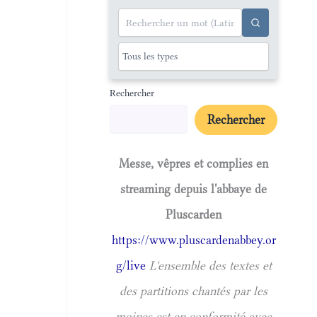
Rechercher
Rechercher
Messe, vêpres et complies en
streaming depuis l'abbaye de
Pluscarden
https://www.pluscardenabbey.or
g/live
L'ensemble des textes et
des partitions chantés par les
moines est en conformité avec