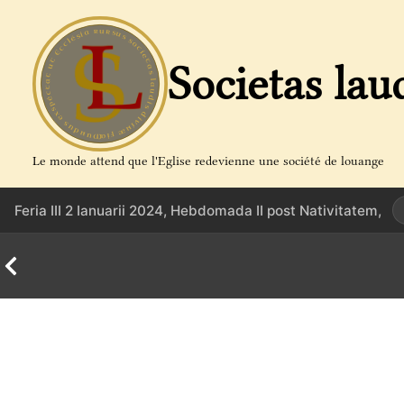
Aller
au
contenu
Societas lau
Le monde attend que l'Eglise redevienne une société de louange
Feria III 2 Ianuarii 2024, Hebdomada II post Nativitatem,