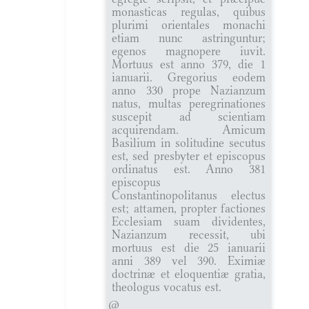
monasticas regulas, quibus
plurimi orientales monachi
etiam nunc astringuntur;
egenos magnopere iuvit.
Mortuus est anno 379, die 1
ianuarii. Gregorius eodem
anno 330 prope Nazianzum
natus, multas peregrinationes
suscepit ad scientiam
acquirendam. Amicum
Basilium in solitudine secutus
est, sed presbyter et episcopus
ordinatus est. Anno 381
episcopus
Constantinopolitanus electus
est; attamen, propter factiones
Ecclesiam suam dividentes,
Nazianzum recessit, ubi
mortuus est die 25 ianuarii
anni 389 vel 390. Eximiæ
doctrinæ et eloquentiæ gratia,
theologus vocatus est.
@