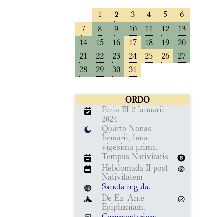
1
3
4
5
6
2
7
8
9
10
11
12
13
14
15
16
17
18
19
20
21
22
23
24
25
26
27
28
29
30
31
ORDO
Feria III 2 Ianuarii
2024
Quarto Nonas
Ianuarii, luna
vigesima prima.
Tempus Nativitatis
Hebdomada II post
Nativitatem
Sancta regula.
De Ea. Ante
Epiphaniam.
Commentarium