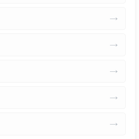
→
→
→
→
→