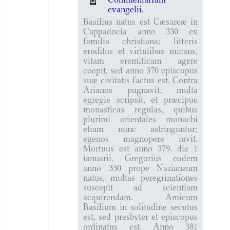
evangelii.
Basilius natus est Cæsareæ in
Cappadocia anno 330 ex
familia christiana; litteris
eruditus et virtutibus micans,
vitam eremiticam agere
coepit, sed anno 370 episcopus
suæ civitatis factus est. Contra
Arianos pugnavit; multa
egregie scripsit, et præcipue
monasticas regulas, quibus
plurimi orientales monachi
etiam nunc astringuntur;
egenos magnopere iuvit.
Mortuus est anno 379, die 1
ianuarii. Gregorius eodem
anno 330 prope Nazianzum
natus, multas peregrinationes
suscepit ad scientiam
acquirendam. Amicum
Basilium in solitudine secutus
est, sed presbyter et episcopus
ordinatus est. Anno 381