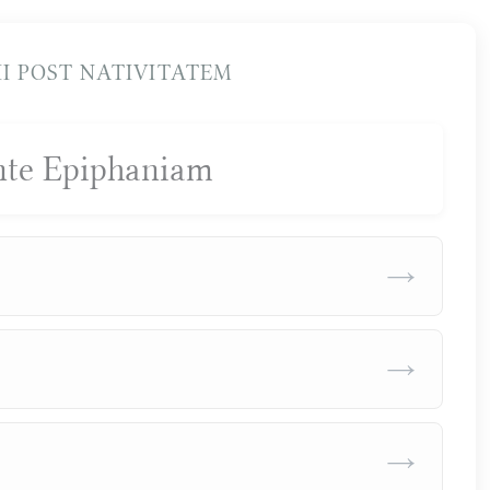
I POST NATIVITATEM
nte Epiphaniam
→
→
→