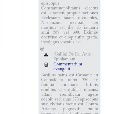
episcopus
Constantinopolitanus electus
est; attamen, propter factiones
Ecclesiam suam dividentes,
Nazianzum recessit, ubi
mortuus est die 25 ianuarii
anni 389 vel 390. Eximiæ
doctrinæ et eloquentiæ gratia,
theologus vocatus est.
@
(Gallia) De Ea. Ante
Epiphaniam.
Commentarium
evangelii.
Basilius natus est Cæsareæ in
Cappadocia anno 330 ex
familia christiana; litteris
eruditus et virtutibus micans,
vitam eremiticam agere
coepit, sed anno 370 episcopus
suæ civitatis factus est. Contra
Arianos pugnavit; multa
egregie scripsit, et præcipue