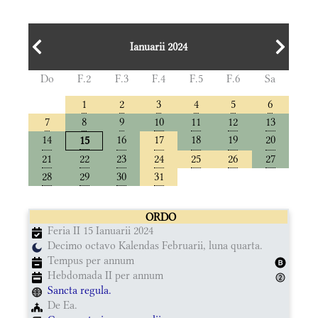
Ianuarii 2024
Do
F.2
F.3
F.4
F.5
F.6
Sa
1
2
3
4
5
6
7
8
9
10
11
12
13
14
16
17
18
19
20
15
21
22
23
24
25
26
27
28
29
30
31
ORDO
Feria II 15 Ianuarii 2024
Decimo octavo Kalendas Februarii, luna quarta.
Tempus per annum
Hebdomada II per annum
Sancta regula.
De Ea.