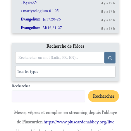
: KyrieXV
il y a 17 h
: martyrologium 01-05
il y a 17 h
Evangelium
: Jn17,20-26
il y a 18 h
Evangelium
: Mt16,21-27
il y a 18 h
Recherche de Pièces
Rechercher
Rechercher
Messe, vêpres et complies en streaming depuis l'abbaye
de Pluscarden
https://www.pluscardenabbey.org/live