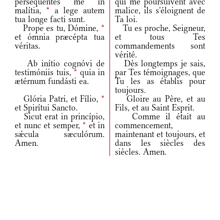
persequéntes me in
qui me poursuivent avec
malítia,
*
a lege autem
malice, ils s'éloignent de
tua longe facti sunt.
Ta loi.
Prope es tu, Dómine,
*
Tu es proche, Seigneur,
et ómnia præcépta tua
et tous Tes
véritas.
commandements sont
vérité.
Ab inítio cognóvi de
Dès longtemps je sais,
testimóniis tuis,
*
quia in
par Tes témoignages, que
ætérnum fundásti ea.
Tu les as établis pour
toujours.
Glória Patri, et Fílio,
*
Gloire au Père, et au
et Spirítui Sancto.
Fils, et au Saint Esprit.
Sicut erat in princípio,
Comme il était au
et nunc et semper,
*
et in
commencement,
sǽcula sæculórum.
maintenant et toujours, et
Amen.
dans les siècles des
siècles. Amen.