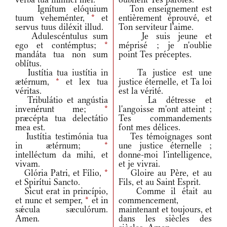
Ignítum elóquium
Ton enseignement est
tuum veheménter,
*
et
entièrement éprouvé, et
servus tuus diléxit illud.
Ton serviteur l'aime.
Adulescéntulus sum
Je suis jeune et
ego et contémptus;
*
méprisé ; je n'oublie
mandáta tua non sum
point Tes préceptes.
oblítus.
Iustítia tua iustítia in
Ta justice est une
ætérnum,
*
et lex tua
justice éternelle, et Ta loi
véritas.
est la vérité.
Tribulátio et angústia
La détresse et
invenérunt me;
*
l'angoisse m'ont atteint ;
præcépta tua delectátio
Tes commandements
mea est.
font mes délices.
Iustítia testimónia tua
Tes témoignages sont
in ætérnum;
*
une justice éternelle ;
intelléctum da mihi, et
donne-moi l'intelligence,
vivam.
et je vivrai.
Glória Patri, et Fílio,
*
Gloire au Père, et au
et Spirítui Sancto.
Fils, et au Saint Esprit.
Sicut erat in princípio,
Comme il était au
et nunc et semper,
*
et in
commencement,
sǽcula sæculórum.
maintenant et toujours, et
Amen.
dans les siècles des