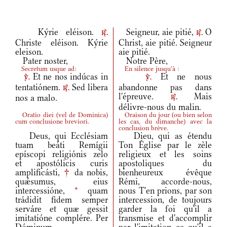
Kýrie eléison.
Seigneur, aie pitié,
O
r.
r.
Christe eléison. Kýrie
Christ, aie pitié. Seigneur
eleison.
aie pitié.
Pater noster,
Notre Père,
Secretum usque ad:
En silence jusqu'à :
Et ne nos indúcas in
Et ne nous
v.
v.
tentatiónem.
Sed libera
abandonne pas dans
r.
l'épreuve.
Mais
nos a malo.
r.
délivre-nous du malin.
Oratio diei
(
vel de Dominica
)
Oraison du jour
(
ou bien selon
cum conclusione breviori.
les cas, du dimanche
)
avec la
conclusion brève.
Deus, qui Ecclésiam
Dieu, qui as étendu
tuam beáti Remígii
Ton Église par le zèle
epíscopi religiónis zelo
religieux et les soins
et apostólicis curis
apostoliques du
amplificásti,
†
da nobis,
bienheureux évêque
quǽsumus, eius
Rémi, accorde-nous,
intercessióne,
*
quam
nous T'en prions, par son
trádidit fidem semper
intercession, de toujours
serváre et quæ gessit
garder la foi qu'il a
imitatióne complére. Per
transmise et d'accomplir