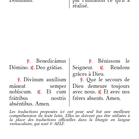
Dóminum.
par l'imitation ce qu'il a
réalisé.
Benedicámus
Bénissons le
v.
v.
Dómino.
Deo grátias.
Seigneur.
Rendons
r.
r.
grâces à Dieu.
Divínum auxílium
Que le secours de
v.
v.
máneat semper
Dieu demeure toujours
nobíscum.
Et cum
avec nous.
Et avec nos
r.
r.
frátribus nostris
frères absents. Amen.
abséntibus. Amen.
Les traductions proposées ici ont pour seul but une meilleure
compréhension du texte latin. Elles ne doivent pas être utilisées à
la place des traductions officielles dans la liturgie en langue
vernaculaire, qui sont © AELF.