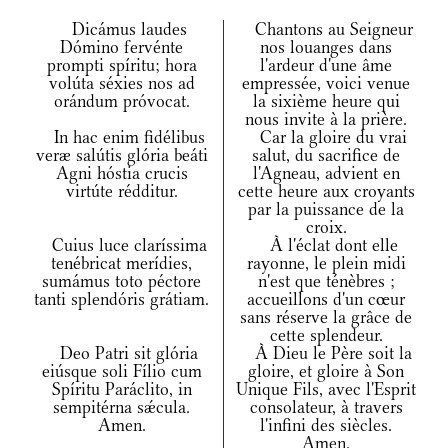
Dicámus laudes
Chantons au Seigneur
Dómino fervénte
nos louanges dans
prompti spíritu; hora
l'ardeur d'une âme
volúta séxies nos ad
empressée, voici venue
orándum próvocat.
la sixième heure qui
nous invite à la prière.
In hac enim fidélibus
Car la gloire du vrai
veræ salútis glória beáti
salut, du sacrifice de
Agni hóstia crucis
l'Agneau, advient en
virtúte rédditur.
cette heure aux croyants
par la puissance de la
croix.
Cuius luce claríssima
À l'éclat dont elle
tenébricat merídies,
rayonne, le plein midi
sumámus toto péctore
n'est que ténèbres ;
tanti splendóris grátiam.
accueillons d'un cœur
sans réserve la grâce de
cette splendeur.
Deo Patri sit glória
À Dieu le Père soit la
eiúsque soli Fílio cum
gloire, et gloire à Son
Spíritu Paráclito, in
Unique Fils, avec l'Esprit
sempitérna sǽcula.
consolateur, à travers
Amen.
l'infini des siècles.
Amen.