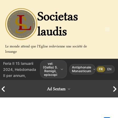
Aller
au
Societas
contenu
laudis
Le monde attend que l'Eglise redevienne une société de
louange
Feria II 15 Ianuarii
vel:
(Gallia) S.
Antiphonale
2024, Hebdomada
FR
EN
Remigii,
Monasticum
episcopi
II per annum,
Ad Sextam