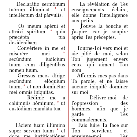
Declarátio sermónum
La révélation de Tes
tuórum illúminat
*
et
enseignements éclaire,
intelléctum dat párvulis.
elle donne l'intelligence
aux petits.
Os meum apérui et
J'ouvre la bouche et
attráxi spíritum,
*
quia
j'aspire, car je soupire
præcépta tua
après Tes préceptes.
desiderábam.
Convértere in me et
Tourne-Toi vers moi et
miserére mei
*
aie pitié de moi, selon
secúndum iudícium
Ton jugement envers
tuum cum diligéntibus
ceux qui aiment Ton
nomen tuum.
nom.
Gressus meos dírige
Affermis mes pas dans
secúndum elóquium
Ta parole, et ne laisse
tuum,
*
et non dominétur
aucune iniquité dominer
mei omnis iníquitas.
sur moi.
Rédime me a
Délivre-moi de
calúmniis hóminum,
*
ut
l'oppression des
custódiam mandáta tua.
hommes, afin que je
garde Tes
commadements.
Fáciem tuam illúmina
Fais luire Ta face sur
super servum tuum
*
et
Ton serviteur, et
doce me iustificatiónes
enseigne-moi Tes