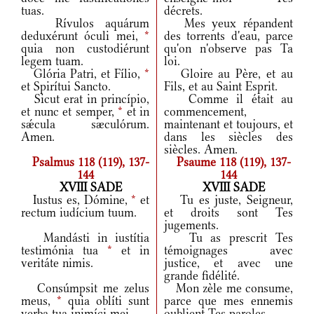
tuas.
décrets.
Rívulos aquárum
Mes yeux répandent
deduxérunt óculi mei,
*
des torrents d'eau, parce
quia non custodiérunt
qu'on n'observe pas Ta
legem tuam.
loi.
Glória Patri, et Fílio,
*
Gloire au Père, et au
et Spirítui Sancto.
Fils, et au Saint Esprit.
Sicut erat in princípio,
Comme il était au
et nunc et semper,
*
et in
commencement,
sǽcula sæculórum.
maintenant et toujours, et
Amen.
dans les siècles des
siècles. Amen.
Psalmus 118 (119), 137-
Psaume 118 (119), 137-
144
144
XVIII SADE
XVIII SADE
Iustus es, Dómine,
*
et
Tu es juste, Seigneur,
rectum iudícium tuum.
et droits sont Tes
jugements.
Mandásti in iustítia
Tu as prescrit Tes
testimónia tua
*
et in
témoignages avec
veritáte nimis.
justice, et avec une
grande fidélité.
Consúmpsit me zelus
Mon zèle me consume,
meus,
*
quia oblíti sunt
parce que mes ennemis
verba tua inimíci mei.
oublient Tes paroles.