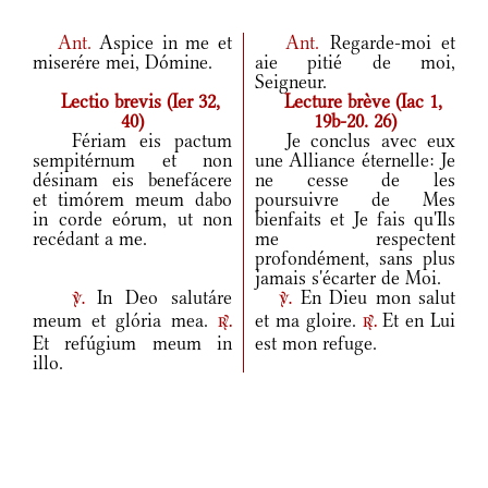
Ant.
Aspice in me et
Ant.
Regarde-moi et
miserére mei, Dómine.
aie pitié de moi,
Seigneur.
Lectio brevis (Ier 32,
Lecture brève (Iac 1,
40)
19b-20. 26)
Fériam eis pactum
Je conclus avec eux
sempitérnum et non
une Alliance éternelle: Je
désinam eis benefácere
ne cesse de les
et timórem meum dabo
poursuivre de Mes
in corde eórum, ut non
bienfaits et Je fais qu'Ils
recédant a me.
me respectent
profondément, sans plus
jamais s'écarter de Moi.
In Deo salutáre
En Dieu mon salut
v.
v.
meum et glória mea.
et ma gloire.
Et en Lui
r.
r.
Et refúgium meum in
est mon refuge.
illo.