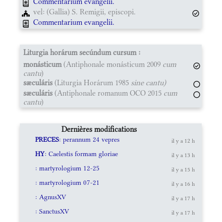
Commentarium evangelii.
vel: (Gallia) S. Remigii, episcopi.
Commentarium evangelii.
Liturgia horárum secúndum cursum :
monásticum
(Antiphonale monásticum 2009
cum
cantu
)
sæculáris
(Liturgia Horárum 1985
sine cantu)
sæculáris
(Antiphonale romanum OCO 2015
cum
cantu
)
Dernières modifications
PRECES
: perannum 24 vepres
il y a 12 h
HY
: Caelestis formam gloriae
il y a 13 h
: martyrologium 12-25
il y a 15 h
: martyrologium 07-21
il y a 16 h
: AgnusXV
il y a 17 h
: SanctusXV
il y a 17 h