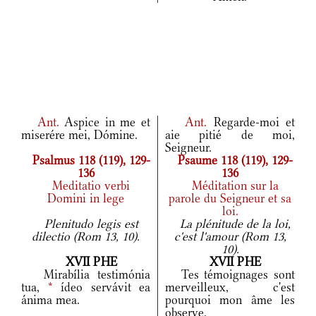
Ant.
Aspice in me et
Ant.
Regarde-moi et
miserére mei, Dómine.
aie pitié de moi,
Seigneur.
Psalmus 118 (119), 129-
Psaume 118 (119), 129-
136
136
Meditatio verbi
Méditation sur la
Domini in lege
parole du Seigneur et sa
loi.
Plenitudo legis est
La plénitude de la loi,
dilectio (Rom 13, 10).
c'est l'amour (Rom 13,
10).
XVII PHE
XVII PHE
Mirabília testimónia
Tes témoignages sont
tua,
*
ídeo servávit ea
merveilleux, c'est
ánima mea.
pourquoi mon âme les
observe.