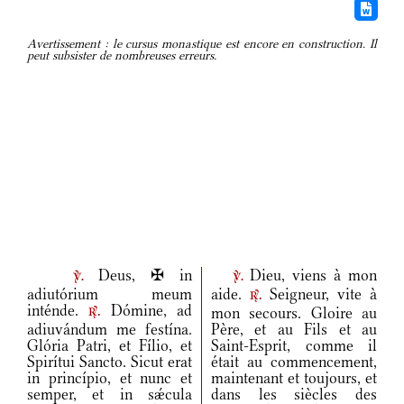
Avertissement : le cursus monastique est encore en construction. Il
peut subsister de nombreuses erreurs.
Deus, ✠ in
Dieu, viens à mon
v.
v.
adiutórium meum
aide.
Seigneur, vite à
r.
inténde.
Dómine, ad
mon secours. Gloire au
r.
adiuvándum me festína.
Père, et au Fils et au
Glória Patri, et Fílio, et
Saint-Esprit, comme il
Spirítui Sancto. Sicut erat
était au commencement,
in princípio, et nunc et
maintenant et toujours, et
semper, et in sǽcula
dans les siècles des