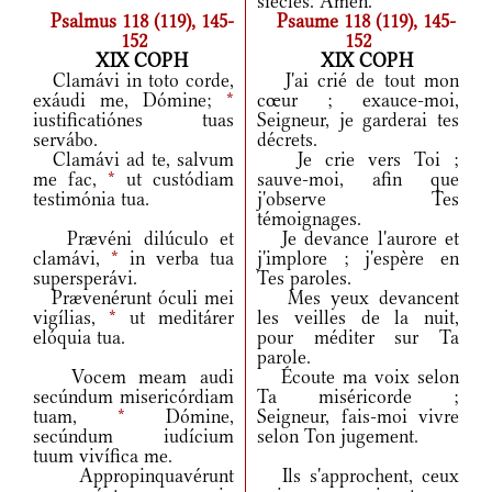
siècles. Amen.
Psalmus 118 (119), 145-
Psaume 118 (119), 145-
152
152
XIX COPH
XIX COPH
Clamávi in toto corde,
J'ai crié de tout mon
exáudi me, Dómine;
*
cœur ; exauce-moi,
iustificatiónes tuas
Seigneur, je garderai tes
servábo.
décrets.
Clamávi ad te, salvum
Je crie vers Toi ;
me fac,
*
ut custódiam
sauve-moi, afin que
testimónia tua.
j'observe Tes
témoignages.
Prævéni dilúculo et
Je devance l'aurore et
clamávi,
*
in verba tua
j'implore ; j'espère en
supersperávi.
Tes paroles.
Prævenérunt óculi mei
Mes yeux devancent
vigílias,
*
ut meditárer
les veilles de la nuit,
elóquia tua.
pour méditer sur Ta
parole.
Vocem meam audi
Écoute ma voix selon
secúndum misericórdiam
Ta miséricorde ;
tuam,
*
Dómine,
Seigneur, fais-moi vivre
secúndum iudícium
selon Ton jugement.
tuum vivífica me.
Appropinquavérunt
Ils s'approchent, ceux