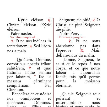
Kýrie eléison.
Seigneur, aie pitié,
O
r.
r.
Christe eléison. Kýrie
Christ, aie pitié. Seigneur
eleison.
aie pitié.
Pater noster,
Notre Père,
Secretum usque ad:
En silence jusqu'à :
Et ne nos indúcas in
Et ne nous
v.
v.
tentatiónem.
Sed libera
abandonne pas dans
r.
l'épreuve.
Mais
nos a malo.
r.
délivre-nous du malin.
Quiétem, Dómine,
Donne, Seigneur, le
corpóribus nostris tríbue
salut et le repos à nos
salutárem,
†
et quæ
corps, et ce que notre
fúdimus hódie sémina
labeur a aujourd'hui
per labórem,
*
fac ut
fondé, fais qu'il germe
messem gérminent
pour la moisson
sempitérnam. Per
éternelle.
Christum.
Benedícat et custódiat
Que.le Seigneur tout
nos omnípotens et
puissant et
miséricors Dóminus,
miséricordieux nous
Pater, et Fílius, et
bénisse et nous garde, le