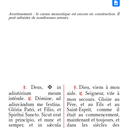
Avertissement : le cursus monastique est encore en construction. Il
peut subsister de nombreuses erreurs.
Deus, ✠ in
Dieu, viens à mon
v.
v.
adiutórium meum
aide.
Seigneur, vite à
r.
inténde.
Dómine, ad
mon secours. Gloire au
r.
adiuvándum me festína.
Père, et au Fils et au
Glória Patri, et Fílio, et
Saint-Esprit, comme il
Spirítui Sancto. Sicut erat
était au commencement,
in princípio, et nunc et
maintenant et toujours, et
semper, et in sǽcula
dans les siècles des