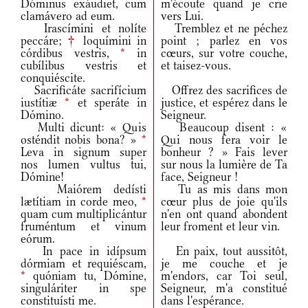
Dóminus exáudiet, cum
m'écoute quand je crie
clamávero ad eum.
vers Lui.
Irascímini et nolíte
Tremblez et ne péchez
peccáre;
†
loquímini in
point ; parlez en vos
córdibus vestris,
*
in
cœurs, sur votre couche,
cubílibus vestris et
et taisez-vous.
conquiéscite.
Sacrificáte sacrifícium
Offrez des sacrifices de
iustítiæ
*
et speráte in
justice, et espérez dans le
Dómino.
Seigneur.
Multi dicunt: « Quis
Beaucoup disent : «
osténdit nobis bona? »
*
Qui nous fera voir le
Leva in signum super
bonheur ? » Fais lever
nos lumen vultus tui,
sur nous la lumière de Ta
Dómine!
face, Seigneur !
Maiórem dedísti
Tu as mis dans mon
lætítiam in corde meo,
*
cœur plus de joie qu'ils
quam cum multiplicántur
n'en ont quand abondent
fruméntum et vinum
leur froment et leur vin.
eórum.
In pace in idípsum
En paix, tout aussitôt,
dórmiam et requiéscam,
je me couche et je
*
quóniam tu, Dómine,
m'endors, car Toi seul,
singuláriter in spe
Seigneur, m'a constitué
constituísti me.
dans l'espérance.