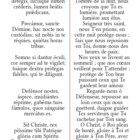
détegis, lucísque lumen
l'ombre de la nuit, nous
créderis, lumen beátis
croyons que Tu es
prǽdicans,
lumière, promettant
lumière aux élus.
Precámur, sancte
Seigneur très saint,
Dómine, hac nocte nos
nous T'en prions, en
custódias; sit nobis in te
cette nuit protège-nous ;
réquies, quiétas horas
fais que nous reposions
tríbue.
en Toi, donne-nous des
heures de paix.
Somno si dantur óculi,
Nos yeux se livrent au
cor semper ad te vígilet;
sommeil ; que nos cœurs
tuáque dextra prótegas
veillent pour T'attendre ;
fidéles, qui te díligunt.
protège de Ton bras
puissant ceux qui Te
gardent leur amour.
Defénsor noster,
Regarde-nous ô
áspice, insidiántes
Défenseur, repousse au
réprime, gubérna tuos
loin ceux qui nous
fámulos, quos sánguine
guettent, daigne guider
mercátus es.
Tes serviteurs que Tu
rachetas par Ton sang.
Sit Christe, rex
O Christ, ô Roi plein
piíssime tibi Patríque
de bonté, gloire à Toi et
glória cum Spíritu
gloire à Ton Père, avec