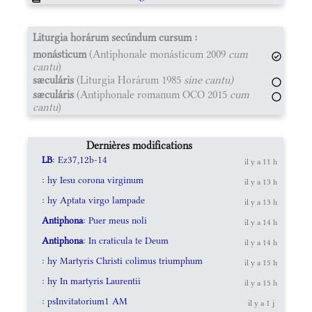
Liturgia horárum secúndum cursum :
monásticum
(Antiphonale monásticum 2009
cum
cantu
)
sæculáris
(Liturgia Horárum 1985
sine cantu)
sæculáris
(Antiphonale romanum OCO 2015
cum
cantu
)
Dernières modifications
LB
: Ez37,12b-14
il y a 11 h
: hy Iesu corona virginum
il y a 13 h
: hy Aptata virgo lampade
il y a 13 h
Antiphona
: Puer meus noli
il y a 14 h
Antiphona
: In craticula te Deum
il y a 14 h
: hy Martyris Christi colimus triumphum
il y a 15 h
: hy In martyris Laurentii
il y a 15 h
: psInvitatorium1 AM
il y a 1 j