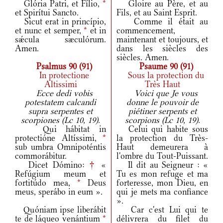
Glória Patri, et Fílio,
*
Gloire au Père, et au
et Spirítui Sancto.
Fils, et au Saint Esprit.
Sicut erat in princípio,
Comme il était au
et nunc et semper,
*
et in
commencement,
sǽcula sæculórum.
maintenant et toujours, et
Amen.
dans les siècles des
siècles. Amen.
Psalmus 90 (91)
Psaume 90 (91)
In protectione
Sous la protection du
Altissimi
Très Haut
Ecce dedi vobis
Voici que Je vous
potestatem calcandi
donne le pouvoir de
supra serpentes et
piétiner serpents et
scorpiones (Lc 10, 19).
scorpions (Lc 10, 19).
Qui hábitat in
Celui qui habite sous
protectióne Altíssimi,
*
la protection du Très-
sub umbra Omnipoténtis
Haut demeurera à
commorábitur.
l'ombre du Tout-Puissant.
Dicet Dómino:
†
«
Il dit au Seigneur : «
Refúgium meum et
Tu es mon refuge et ma
fortitúdo mea,
*
Deus
forteresse, mon Dieu, en
meus, sperábo in eum ».
qui je mets ma confiance
».
Quóniam ipse liberábit
Car c'est Lui qui te
te de láqueo venántium
*
délivrera du filet du