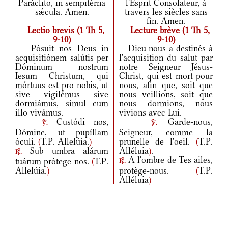
Paráclito, in sempitérna
l'Esprit Consolateur, à
sǽcula. Amen.
travers les siècles sans
fin. Amen.
Lectio brevis (1 Th 5,
Lecture brève (1 Th 5,
9-10)
9-10)
Pósuit nos Deus in
Dieu nous a destinés à
acquisitiónem salútis per
l'acquisition du salut par
Dóminum nostrum
notre Seigneur Jésus-
Iesum Christum, qui
Christ, qui est mort pour
mórtuus est pro nobis, ut
nous, afin que, soit que
sive vigilémus sive
nous veillions, soit que
dormiámus, simul cum
nous dormions, nous
illo vivámus.
vivions avec Lui.
Custódi nos,
Garde-nous,
v.
v.
Dómine, ut pupíllam
Seigneur, comme la
óculi.
(
T.P. Allelúia.
)
prunelle de l'oeil.
(
T.P.
Sub umbra alárum
Alléluia
)
.
r.
A l'ombre de Tes ailes,
tuárum prótege nos.
(
T.P.
r.
Allelúia.
)
protège-nous.
(
T.P.
Alléluia
)