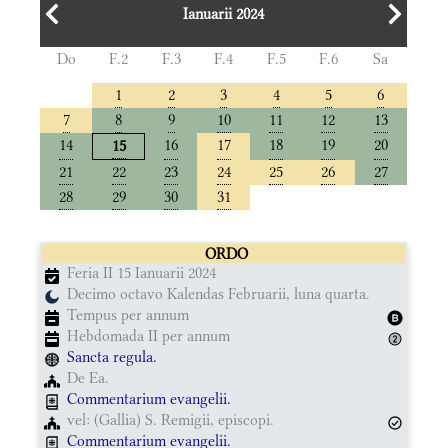
Ianuarii 2024
Do
F.2
F.3
F.4
F.5
F.6
Sa
1
2
3
4
5
6
7
8
9
10
11
12
13
14
16
17
18
19
20
15
21
22
23
24
25
26
27
28
29
30
31
ORDO
Feria II 15 Ianuarii 2024
Decimo octavo Kalendas Februarii, luna quarta.
Tempus per annum
Hebdomada II per annum
Sancta regula.
De Ea.
Commentarium evangelii.
vel: (Gallia) S. Remigii, episcopi.
Commentarium evangelii.