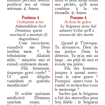
dimissís peccátis nostris,
nous, et nous ayant remis
perdúcat nos ad vitam
nos péchés, qu'Il nous
ætérnam.
Amen.
conduise à la vie
r.
éternelle.
Amen.
r.
Psalmus 4
Psaume 4
Gratiarum actio
Action de grâce.
Admirabilem fecit
Le Seigneur nous fait
Dominus, quem
admirer Celui qu'Il a
suscitavit a mortuis (S.
ressuscité des morts.
Augustinus).
Cum invocárem,
Quand je T'invoque,
exaudívit me Deus
Tu m'exauces, Dieu de
iustítiæ meæ.
†
In
ma justice. Dans la
tribulatióne dilatásti
détresse, Tu m'as mis au
mihi;
*
miserére mei et
large ; aie pitié de moi et
exáudi oratiónem meam.
écoute ma prière.
Fílii hóminum,
Fils des hommes,
úsquequo gravi corde?
*
jusques à quand aurez-
Ut quid dilígitis
vous le cœur grave ?
vanitátem et quǽritis
Pourquoi aimez-vous la
mendácium?
vanité et recherchez-vous
le mensonge ?
Et scitóte quóniam
Sachez que le Seigneur
mirificávit Dóminus
a fait des merveilles pour
sanctum suum;
*
Son fidèle ; le Seigneur