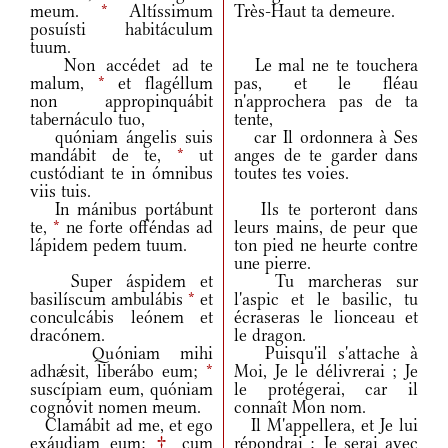
meum.
*
Altíssimum
Très-Haut ta demeure.
posuísti habitáculum
tuum.
Non accédet ad te
Le mal ne te touchera
malum,
*
et flagéllum
pas, et le fléau
non appropinquábit
n'approchera pas de ta
tabernáculo tuo,
tente,
quóniam ángelis suis
car Il ordonnera à Ses
mandábit de te,
*
ut
anges de te garder dans
custódiant te in ómnibus
toutes tes voies.
viis tuis.
In mánibus portábunt
Ils te porteront dans
te,
*
ne forte offéndas ad
leurs mains, de peur que
lápidem pedem tuum.
ton pied ne heurte contre
une pierre.
Super áspidem et
Tu marcheras sur
basilíscum ambulábis
*
et
l'aspic et le basilic, tu
conculcábis leónem et
écraseras le lionceau et
dracónem.
le dragon.
Quóniam mihi
Puisqu'il s'attache à
adhǽsit, liberábo eum;
*
Moi, Je le délivrerai ; Je
suscípiam eum, quóniam
le protégerai, car il
cognóvit nomen meum.
connaît Mon nom.
Clamábit ad me, et ego
Il M'appellera, et Je lui
exáudiam eum;
†
cum
répondrai ; Je serai avec