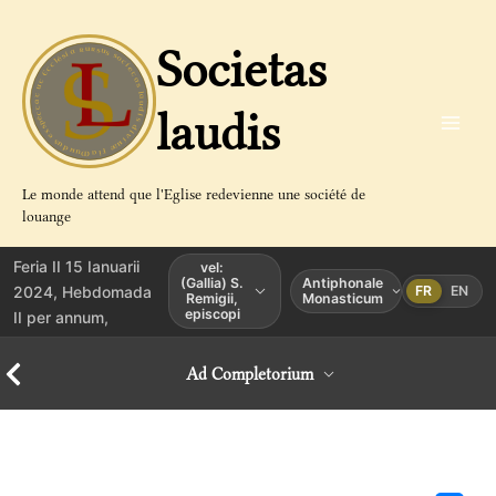
Aller
au
Societas
contenu
laudis
Le monde attend que l'Eglise redevienne une société de
louange
Feria II 15 Ianuarii
vel:
(Gallia) S.
Antiphonale
2024, Hebdomada
FR
EN
Remigii,
Monasticum
episcopi
II per annum,
Ad Completorium