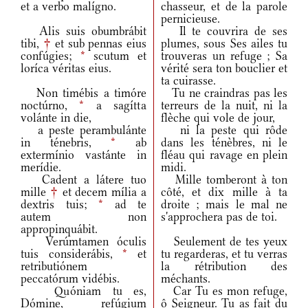
et a verbo malígno.
chasseur, et de la parole
pernicieuse.
Alis suis obumbrábit
Il te couvrira de ses
tibi,
†
et sub pennas eius
plumes, sous Ses ailes tu
confúgies;
*
scutum et
trouveras un refuge ; Sa
loríca véritas eius.
vérité sera ton bouclier et
ta cuirasse.
Non timébis a timóre
Tu ne craindras pas les
noctúrno,
*
a sagítta
terreurs de la nuit, ni la
volánte in die,
flèche qui vole de jour,
a peste perambulánte
ni la peste qui rôde
in ténebris,
*
ab
dans les ténèbres, ni le
extermínio vastánte in
fléau qui ravage en plein
merídie.
midi.
Cadent a látere tuo
Mille tomberont à ton
mille
†
et decem mília a
côté, et dix mille à ta
dextris tuis;
*
ad te
droite ; mais le mal ne
autem non
s'approchera pas de toi.
appropinquábit.
Verúmtamen óculis
Seulement de tes yeux
tuis considerábis,
*
et
tu regarderas, et tu verras
retributiónem
la rétribution des
peccatórum vidébis.
méchants.
Quóniam tu es,
Car Tu es mon refuge,
Dómine, refúgium
ô Seigneur. Tu as fait du