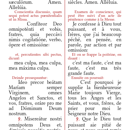
sæculórum. Amen.
siècles. Amen. Alléluia.
Allelúia.
Conscientia discussio, quam
Examen de conscience, qui
sequi potest actus pœnitentialis
peut être suivi d'un acte de
ut in Missa.
pénitence comme à la Messe.
Confíteor Deo
Je confesse à Dieu tout
omnipoténti et vobis,
puissant, et à vous,
fratres, quia peccávi
frères, que j'ai beaucoup
nimis cogitatióne, verbo,
péché, en pensée, en
ópere et omissióne:
parole, par action et par
omission:
et, percutientes sibi pectus,
Et on se frappe la poitrine, en
dicunt:
disant :
mea culpa, mea culpa,
c'est ma faute, c'est ma
mea máxima culpa.
faute, c'est ma très
grande faute.
Deinde prosequuntur:
Ensuite on poursuit:
Ideo precor beátam
C'est pourquoi je
Maríam semper
supplie la bienheureuse
Vírginem, omnes
Marie toujours Vierge,
Angelos et Sanctos, et
tous les Anges et les
vos, fratres, oráre pro me
Saints, et vous, frères, de
ad Dóminum Deum
prier pour moi le
nostrum.
Seigneur notre Dieu.
Misereátur nostri
Que le Dieu tout
v.
v.
omnípotens Deus et,
puissant aie pitié de