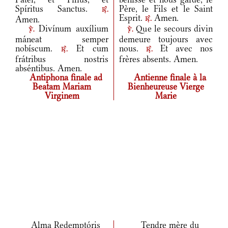
Spíritus Sanctus.
Père, le Fils et le Saint
r.
Esprit.
Amen.
Amen.
r.
Divínum auxílium
Que le secours divin
v.
v.
máneat semper
demeure toujours avec
nobíscum.
Et cum
nous.
Et avec nos
r.
r.
frátribus nostris
frères absents. Amen.
abséntibus. Amen.
Antiphona finale ad
Antienne finale à la
Beatam Mariam
Bienheureuse Vierge
Virginem
Marie
Alma Redemptóris
Tendre mère du