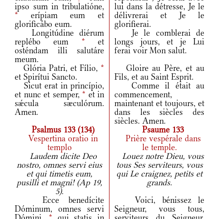
ipso sum in tribulatióne,
lui dans la détresse, Je le
*
erípiam eum et
délivrerai et Je le
glorificábo eum.
glorifierai.
Longitúdine diérum
Je le comblerai de
replébo eum
*
et
longs jours, et je Lui
osténdam illi salutáre
ferai voir Mon salut.
meum.
Glória Patri, et Fílio,
*
Gloire au Père, et au
et Spirítui Sancto.
Fils, et au Saint Esprit.
Sicut erat in princípio,
Comme il était au
et nunc et semper,
*
et in
commencement,
sǽcula sæculórum.
maintenant et toujours, et
Amen.
dans les siècles des
siècles. Amen.
Psalmus 133 (134)
Psaume 133
Vespertina oratio in
Prière vespérale dans
templo
le temple.
Laudem dicite Deo
Louez notre Dieu, vous
nostro, omnes servi eius
tous Ses serviteurs, vous
et qui timetis eum,
qui Le craignez, petits et
pusilli et magni! (Ap 19,
grands.
5).
Ecce benedícite
Voici, bénissez le
Dóminum, omnes servi
Seigneur, vous tous,
Dómini,
*
qui statis in
serviteurs du Seigneur,