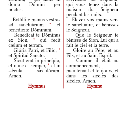
domo Dómini per
qui vous tenez dans la
noctes.
maison du Seigneur
pendant les nuits.
Extóllite manus vestras
Élevez vos mains vers
ad sanctuárium
*
et
le sanctuaire, et bénissez
benedícite Dóminum.
le Seigneur.
Benedícat te Dóminus
Que le Seigneur te
ex Sion,
*
qui fecit
bénisse de Sion, Lui qui a
cælum et terram.
fait le ciel et la terre.
Glória Patri, et Fílio,
*
Gloire au Père, et au
et Spirítui Sancto.
Fils, et au Saint Esprit.
Sicut erat in princípio,
Comme il était au
et nunc et semper,
*
et in
commencement,
sǽcula sæculórum.
maintenant et toujours, et
Amen.
dans les siècles des
siècles. Amen.
Hymnus
Hymne