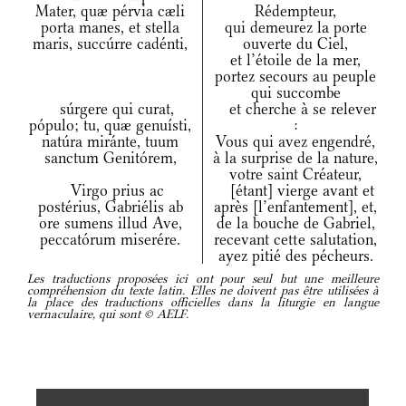
Mater, quæ pérvia cæli
Rédempteur,
porta manes, et stella
qui demeurez la porte
maris, succúrre cadénti,
ouverte du Ciel,
et l’étoile de la mer,
portez secours au peuple
qui succombe
súrgere qui curat,
et cherche à se relever
pópulo; tu, quæ genuísti,
:
natúra miránte, tuum
Vous qui avez engendré,
sanctum Genitórem,
à la surprise de la nature,
votre saint Créateur,
Virgo prius ac
[étant] vierge avant et
postérius, Gabriélis ab
après [l’enfantement], et,
ore sumens illud Ave,
de la bouche de Gabriel,
peccatórum miserére.
recevant cette salutation,
ayez pitié des pécheurs.
Les traductions proposées ici ont pour seul but une meilleure
compréhension du texte latin. Elles ne doivent pas être utilisées à
la place des traductions officielles dans la liturgie en langue
vernaculaire, qui sont © AELF.