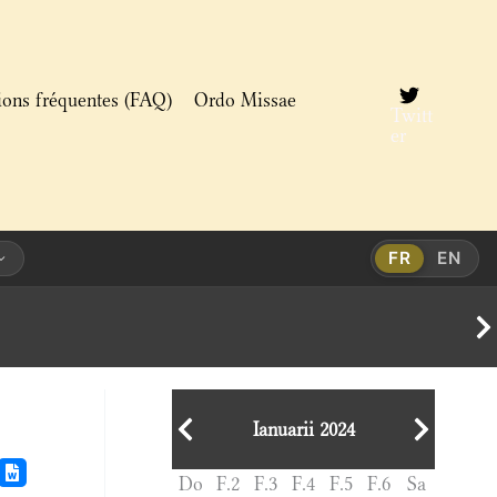
ions fréquentes (FAQ)
Ordo Missae
Twitt
er
FR
EN
Ianuarii 2024
Do
F.2
F.3
F.4
F.5
F.6
Sa