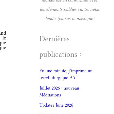
moines est en conformité avec
les éléments publiés sur Societas
laudis (cursus monastique)
and
Dernières
 le
que
 que
publications :
En une minute, j’imprime un
livret liturgique A5
Juillet 2026 : nouveau :
Méditations
Updates June 2026