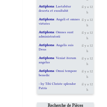
Antiphona
: Laetabitur
il y a 12
deserta et exsultabit
h
Antiphona
: Angeli et omnes
il y a 12
virtutes
h
Antiphona
: Omnes sunt
il y a 12
administratorii
h
Antiphona
: Angelis suis
il y a 12
Deus
h
Antiphona
: Veniat iterum
il y a 12
angelus
h
Antiphona
: Omni tempore
il y a 12
benedic
h
: hy Tibi Christe splendor
il y a 12
Patris
h
Recherche de Pièces