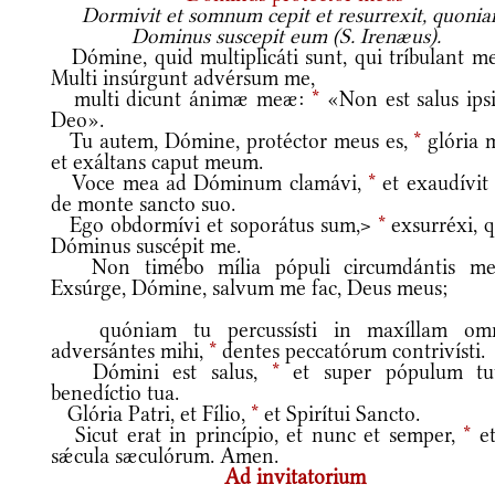
Dormivit et somnum cepit et resurrexit, quoni
Dominus suscepit eum (S. Irenæus).
Dómine, quid multiplicáti sunt, qui tríbulant 
Multi insúrgunt advérsum me,
multi dicunt ánimæ meæ:
*
«Non est salus ipsi
Deo».
Tu autem, Dómine, protéctor meus es,
*
glória 
et exáltans caput meum.
Voce mea ad Dóminum clamávi,
*
et exaudívit
de monte sancto suo.
Ego obdormívi et soporátus sum,>
*
exsurréxi, q
Dóminus suscépit me.
Non timébo mília pópuli circumdántis m
Exsúrge, Dómine, salvum me fac, Deus meus;
quóniam tu percussísti in maxíllam om
adversántes mihi,
*
dentes peccatórum contrivísti.
Dómini est salus,
*
et super pópulum t
benedíctio tua.
Glória Patri, et Fílio,
*
et Spirítui Sancto.
Sicut erat in princípio, et nunc et semper,
*
et
sǽcula sæculórum. Amen.
Ad invitatorium