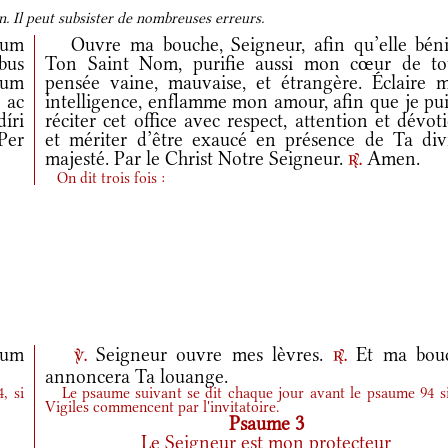
. Il peut subsister de nombreuses erreurs.
dum
Ouvre ma bouche, Seigneur, afin qu’elle béni
bus
Ton Saint Nom, purifie aussi mon cœur de to
ctum
pensée vaine, mauvaise, et étrangère. Éclaire 
 ac
intelligence, enflamme mon amour, afin que je pui
íri
réciter cet office avec respect, attention et dévot
Per
et mériter d’être exaucé en présence de Ta div
majesté. Par le Christ Notre Seigneur.
Amen.
r.
On dit trois fois :
eum
Seigneur ouvre mes lèvres.
Et ma bou
v.
r.
annoncera Ta louange.
, si
Le psaume suivant se dit chaque jour avant le psaume 94 si
Vigiles commencent par l'invitatoire.
Psaume 3
Le Seigneur est mon protecteur