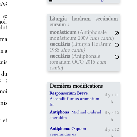
ité
 se
Liturgia horárum secúndum
oi.
cursum :
lut
monásticum
(Antiphonale
monásticum 2009
cum cantu
)
 ma
sæculáris
(Liturgia Horárum
1985
sine cantu)
m'a
sæculáris
(Antiphonale
romanum OCO 2015
cum
suis
cantu
)
 du
r ;
Dernières modifications
moi
Responsorium Breve
:
il y a 11
Ascendit fumus aromatum
nis
h
In
Antiphona
: Michael Gabriel
il y a 12
cherubim
 et
h
Antiphona
: O quam
il y a 12
venerandus es
h