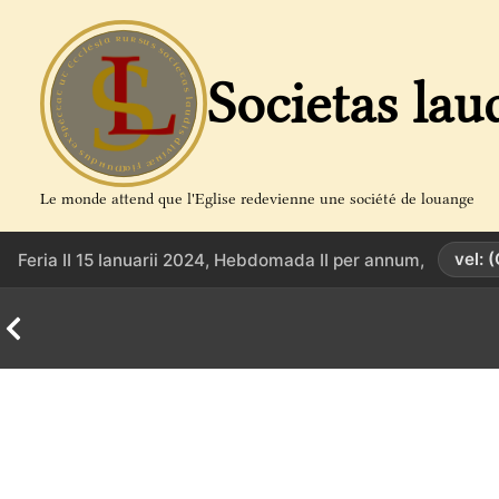
Aller
au
contenu
Societas lau
Le monde attend que l'Eglise redevienne une société de louange
vel: 
Feria II 15 Ianuarii 2024, Hebdomada II per annum,