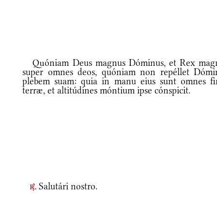
Quóniam Deus magnus Dóminus, et Rex mag
super omnes deos, quóniam non repéllet Dómi
plebem suam: quia in manu eius sunt omnes fi
terræ, et altitúdines móntium ipse cónspicit.
Salutári nostro.
r.