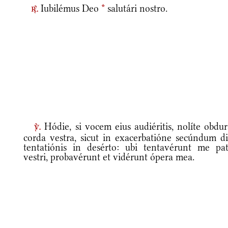
Iubilémus Deo
*
salutári nostro.
r.
Hódie, si vocem eius audiéritis, nolíte obdur
v.
corda vestra, sicut in exacerbatióne secúndum d
tentatiónis in desérto: ubi tentavérunt me pat
vestri, probavérunt et vidérunt ópera mea.