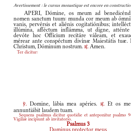
Avertissement : le cursus monastique est encore en construction
APERI, Dómine, os meum ad benedicén
nomen sanctum tuum: munda cor meum ab ómni
vanis, pervérsis et aliénis cogitatiónibus; intellé
illúmina, afféctum inflámma, ut digne, atténte
devóte hoc Offícium recitáre váleam, et exaud
mérear ante conspéctum divínæ Maiestátis tuæ. 
Christum, Dóminum nostrum.
Amen.
r.
Ter dicitur:
Domine, lábia mea apéries.
Et os m
v.
r.
annuntiábit laudem tuam.
Sequens psalmus dicitur quotidie et anteponitur psalmo 94
Vigiliæ incipiunt ab invitatorio.
Psalmus 3
Dominus protector meus