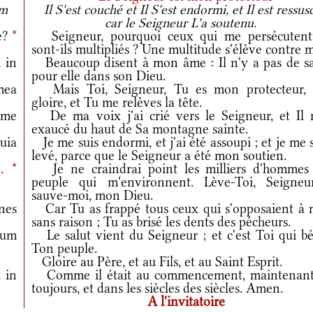
am
Il S'est couché et Il S'est endormi, et Il est ressusc
car le Seigneur L'a soutenu.
me?
*
Seigneur, pourquoi ceux qui me persécutent
sont-ils multipliés ? Une multitude s'élève contre m
 in
Beaucoup disent à mon âme : Il n'y a pas de sa
pour elle dans son Dieu.
mea
Mais Toi, Seigneur, Tu es mon protecteur,
gloire, et Tu me relèves la tête.
 me
De ma voix j'ai crié vers le Seigneur, et Il 
exaucé du haut de Sa montagne sainte.
uia
Je me suis endormi, et j'ai été assoupi ; et je me 
levé, parce que le Seigneur a été mon soutien.
e.
*
Je ne craindrai point les milliers d'hommes
peuple qui m'environnent. Lève-Toi, Seigneu
sauve-moi, mon Dieu.
nes
Car Tu as frappé tous ceux qui s'opposaient à 
sans raison ; Tu as brisé les dents des pécheurs.
uum
Le salut vient du Seigneur ; et c'est Toi qui bé
Ton peuple.
Gloire au Père, et au Fils, et au Saint Esprit.
 in
Comme il était au commencement, maintenant
toujours, et dans les siècles des siècles. Amen.
A l'invitatoire