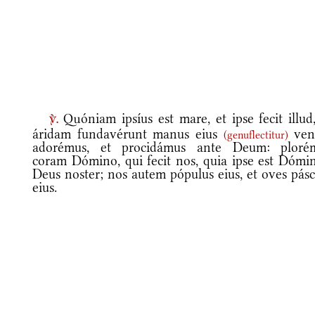
Quóniam ipsíus est mare, et ipse fecit illud,
v.
áridam fundavérunt manus eius
vení
(
genuflectitur
)
adorémus, et procidámus ante Deum: ploré
coram Dómino, qui fecit nos, quia ipse est Dómin
Deus noster; nos autem pópulus eius, et oves pás
eius.