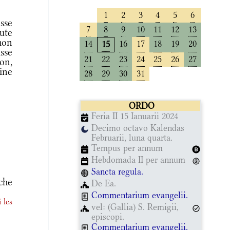
1
2
3
4
5
6
sse
7
8
9
10
11
12
13
ute
mon
14
16
17
18
19
20
15
sse
21
22
23
24
25
26
27
ion,
ine
28
29
30
31
ORDO
Feria II 15 Ianuarii 2024
Decimo octavo Kalendas
Februarii, luna quarta.
Tempus per annum
Hebdomada II per annum
Sancta regula.
che
De Ea.
Commentarium evangelii.
 les
vel: (Gallia) S. Remigii,
episcopi.
Commentarium evangelii.