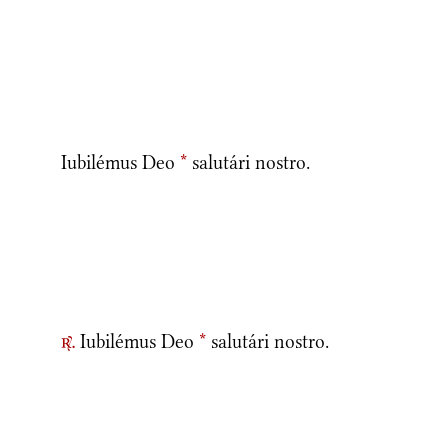
Iubilémus Deo
*
salutári nostro.
Iubilémus Deo
*
salutári nostro.
r.