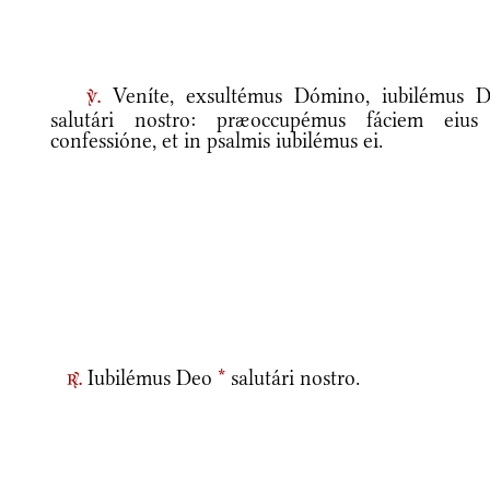
Veníte, exsultémus Dómino, iubilémus D
v.
salutári nostro: præoccupémus fáciem eius
confessióne, et in psalmis iubilémus ei.
Iubilémus Deo
*
salutári nostro.
r.