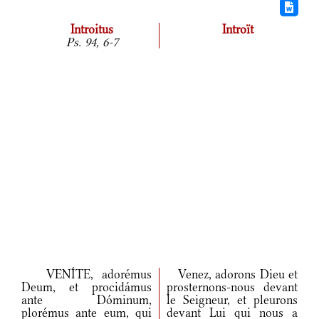
Introitus
Introït
Ps. 94, 6-7
VENÍTE, adorémus
Venez, adorons Dieu et
Deum, et procidámus
prosternons-nous devant
ante Dóminum,
le Seigneur, et pleurons
plorémus ante eum, qui
devant Lui qui nous a