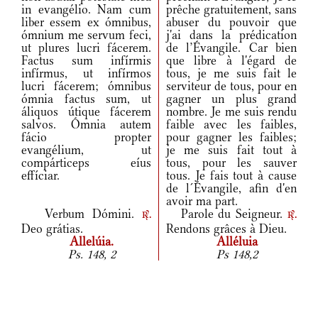
in evangélio. Nam cum
prêche gratuitement, sans
liber essem ex ómnibus,
abuser du pouvoir que
ómnium me servum feci,
j'ai dans la prédication
ut plures lucri fácerem.
de l’Évangile. Car bien
Factus sum infírmis
que libre à l'égard de
infírmus, ut infírmos
tous, je me suis fait le
lucri fácerem; ómnibus
serviteur de tous, pour en
ómnia factus sum, ut
gagner un plus grand
áliquos útique fácerem
nombre. Je me suis rendu
salvos. Ómnia autem
faible avec les faibles,
fácio propter
pour gagner les faibles;
evangélium, ut
je me suis fait tout à
compárticeps eíus
tous, pour les sauver
effíciar.
tous. Je fais tout à cause
de l´Évangile, afin d'en
avoir ma part.
Verbum Dómini.
Parole du Seigneur.
r.
r.
Deo grátias.
Rendons grâces à Dieu.
Allelúia.
Alléluia
Ps. 148, 2
Ps 148,2