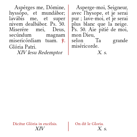
Aspérges me, Dómine,
Asperge-moi, Seigneur,
hyssópo, et mundábor;
avec l'hysope, et je serai
lavábis me, et super
pur ; lave-moi, et je serai
nivem dealbábor. Ps. 50.
plus blanc que la neige.
Miserére mei, Deus,
Ps. 50. Aie pitié de moi,
secúndum magnam
mon Dieu,
misericórdiam tuam.
selon Ta grande
v.
miséricorde.
Glória Patri.
XIV Iesu Redemptor
X. s.
Dicitur Glória in excélsis.
On dit le Gloria.
XIV
X. s.