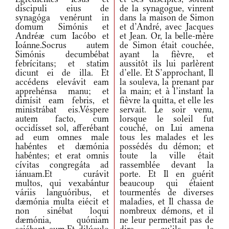
discipuli eius de
de la synagogue, vinrent
synagóga venérunt in
dans la maison de Simon
domum Simónis et
et d’André, avec Jacques
Andréæ cum Iacóbo et
et Jean. Or, la belle-mère
Ioánne.Socrus autem
de Simon était couchée,
Simónis decumbébat
ayant la fièvre, et
febrícitans; et statim
aussitôt ils lui parlèrent
dicunt ei de illa. Et
d’elle. Et S’approchant, Il
accédens elevávit eam
la souleva, la prenant par
apprehénsa manu; et
la main; et à l’instant la
dimísit eam febris, et
fièvre la quitta, et elle les
ministrábat eis.Véspere
servait. Le soir venu,
autem facto, cum
lorsque le soleil fut
occidísset sol, afferébant
couché, on Lui amena
ad eum omnes male
tous les malades et les
habéntes et dæmónia
possédés du démon; et
habéntes; et erat omnis
toute la ville était
cívitas congregáta ad
rassemblée devant la
iánuam.Et curávit
porte. Et Il en guérit
multos, qui vexabántur
beaucoup qui étaient
váriis languóribus, et
tourmentés de diverses
dæmónia multa eiécit et
maladies, et Il chassa de
non sinébat loqui
nombreux démons, et il
dæmónia, quóniam
ne leur permettait pas de