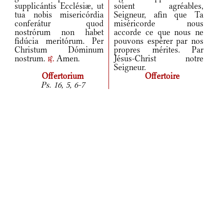
supplicántis Ecclésiæ, ut
soient agréables,
tua nobis misericórdia
Seigneur, afin que Ta
conferátur quod
miséricorde nous
nostrórum non habet
accorde ce que nous ne
fidúcia meritórum. Per
pouvons espérer par nos
Christum Dóminum
propres mérites. Par
nostrum.
Amen.
Jésus-Christ notre
r.
Seigneur.
Offertorium
Offertoire
Ps. 16, 5, 6-7