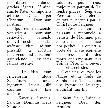
nos tibi semper et ubíque
salutaire, pour nous,
grátias ágere: Dómine,
toujours et partout de Te
sancte Pater, omnípotens
rendre grâces : Seigneur,
ætérne Deus: per
Père saint, Dieu éternel
Christum Dóminum
et tout puissant : par le
nostrum.
Christ notre Seigneur.
Ipse enim nascéndo
C'est Lui qui, en
vetustátem hóminum
naissant, a renouvelé la
renovávit, patiéndo
vétusté de l'homme, par
delévit nostra peccáta,
Sa souffrance Il a effacé
ætérnæ vitæ áditum
nos péchés, Il a ouvert la
prǽstitit a mórtuis
porte de la vie éternelle
resurgéndo, ad te Patrem
en ressuscitant des
ascendéndo cæléstes
morts, et en montant vers
iánuas reserávit.
Toi, le Père, Il a ouvert
les portes célestes.
Et ídeo, cum
C'est ainsi qu'avec les
Angelórum atque
Anges et la foule de
Sanctórum turba,
Saints, nous Te chantons
hymnum laudis tibi
une hymne de louange,
cánimus, sine fine
en disant sans fin :
dicéntes:
Sanctus, Sanctus,
Saint, Saint, Saint, le
Sanctus Dóminus Deus
Seigneur Dieu des
Sábaoth...
Armées...