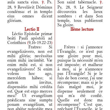
aula sancta eius.
Ps.
Son saint tabernacle.
v.
v.
28, 9 Revelávit Dóminus
Ps. 28, 9. Le Seigneur
condénsa: et in templo
découvrira les lieux
eius omnes dicent
sombres : et dans Son
glóriam.
temple, tous publieront
Sa gloire.
Lectio II
IIème lecture
Léctio Epístolæ primæ
beáti Pauli apóstoli ad
Corínthios
(
9,16-19.22-23
)
Fratres: Si
Frères : si j'annonce
evangelizávero, non est
l’Évangile, ce n'est pas
mihi glória; necéssitas
une gloire pour moi,
enim mihi incúmbit. Væ
puisque la nécessité m'en
enim mihi est, si non
est imposée; et malheur
evangelizávero! Si enim
à moi, si je n'annonce
volens hoc ago,
pas l’Évangile! Si je le
mercédem hábeo; si
fais de bon coeur, j'ai une
autem ínvitus,
récompense; mais si je le
dispensátio mihi crédita
fais malgré moi, je
est. Quæ est ergo merces
dispense seulement ce
mea? Ut evangélium
qui m'a été confié.
prǽdicans sine sumptu
Quelle est donc ma
ponam evangélium, ut
récompense? C'est que,
non abútar potestáte mea
prêchant l’Évangile, je le