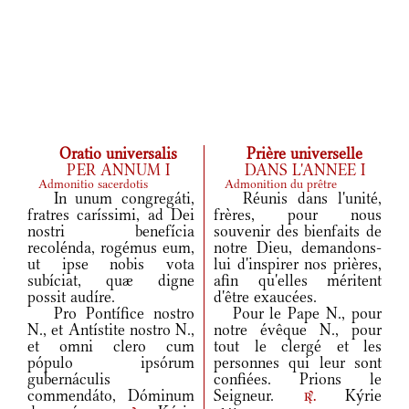
Oratio universalis
Prière universelle
PER ANNUM I
DANS L'ANNEE I
Admonitio sacerdotis
Admonition du prêtre
In unum congregáti,
Réunis dans l'unité,
fratres caríssimi, ad Dei
frères, pour nous
nostri benefícia
souvenir des bienfaits de
recolénda, rogémus eum,
notre Dieu, demandons-
ut ipse nobis vota
lui d'inspirer nos prières,
subíciat, quæ digne
afin qu'elles méritent
possit audíre.
d'être exaucées.
Pro Pontífice nostro
Pour le Pape N., pour
N., et Antístite nostro N.,
notre évêque N., pour
et omni clero cum
tout le clergé et les
pópulo ipsórum
personnes qui leur sont
gubernáculis
confiées. Prions le
commendáto, Dóminum
Seigneur.
Kýrie
r.