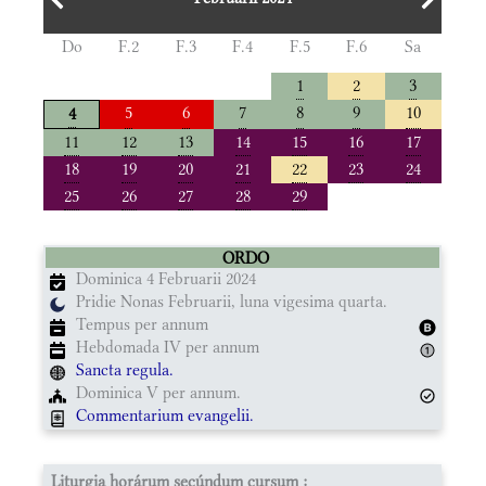
Do
F.2
F.3
F.4
F.5
F.6
Sa
1
2
3
5
6
7
8
9
10
4
11
12
13
14
15
16
17
18
19
20
21
22
23
24
25
26
27
28
29
ORDO
Dominica 4 Februarii 2024
Pridie Nonas Februarii, luna vigesima quarta.
Tempus per annum
Hebdomada IV per annum
Sancta regula.
Dominica V per annum.
Commentarium evangelii.
Liturgia horárum secúndum cursum :