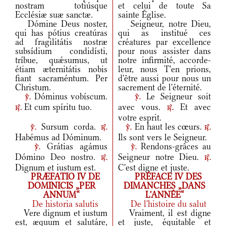
nostram totiúsque
et celui de toute Sa
Ecclésiæ suæ sanctæ.
sainte Église.
Dómine Deus noster,
Seigneur, notre Dieu,
qui has pótius creatúras
qui as institué ces
ad fragilitátis nostræ
créatures par excellence
subsídium condidísti,
pour nous assister dans
tríbue, quǽsumus, ut
notre infirmité, accorde-
étiam æternitátis nobis
leur, nous T'en prions,
fiant sacraméntum. Per
d'être aussi pour nous un
Christum.
sacrement de l'éternité.
Dóminus vobíscum.
Le Seigneur soit
v.
v.
Et cum spíritu tuo.
avec vous.
Et avec
r.
r.
votre esprit.
Sursum corda.
En haut les cœurs.
v.
r.
v.
r.
Habémus ad Dóminum.
Ils sont vers le Seigneur.
Grátias agámus
Rendons-grâces au
v.
v.
Dómino Deo nostro.
Seigneur notre Dieu.
r.
r.
Dignum et iustum est.
C'est digne et juste.
PRÆFATIO IV DE
PRÉFACE IV DES
DOMINICIS „PER
DIMANCHES „DANS
ANNUM“
L'ANNÉE“
De historia salutis
De l'histoire du salut
Vere dignum et iustum
Vraiment, il est digne
est, æquum et salutáre,
et juste, équitable et