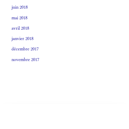
juin 2018
mai 2018
avril 2018
janvier 2018
décembre 2017
novembre 2017
Societas laudis 2026
LITURGIA HORÁRUM SECÚNDUM CURSUM
Monásticum (Antiphonale 2009)