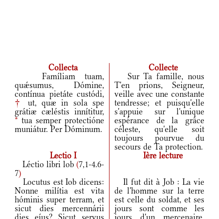
Collecta
Collecte
Famíliam tuam,
Sur Ta famille, nous
quǽsumus, Dómine,
T'en prions, Seigneur,
contínua pietáte custódi,
veille avec une constante
†
ut, quæ in sola spe
tendresse; et puisqu'elle
grátiæ cæléstis innítitur,
s'appuie sur l'unique
*
tua semper protectióne
espérance de la grâce
muniátur. Per Dóminum.
céleste, qu'elle soit
toujours pourvue du
secours de Ta protection.
Lectio I
Ière lecture
Léctio libri lob
(
7,1-4.6-
7
)
Locutus est Iob dicens:
Il fut dit à Job : La vie
Nonne milítia est vita
de l'homme sur la terre
hóminis super terram, et
est celle du soldat, et ses
sicut dies mercennárii
jours sont comme les
dies eíus? Sicut servus
jours d'un mercenaire.