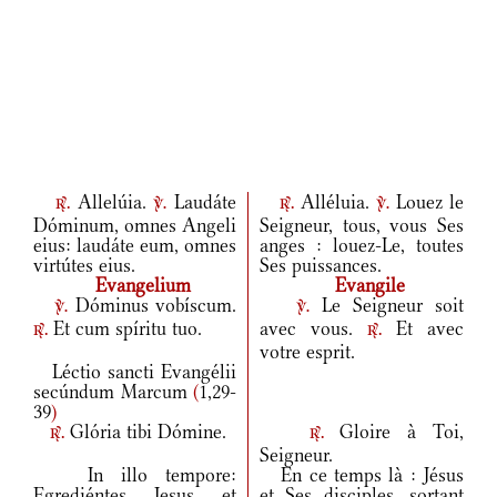
Allelúia.
Laudáte
Alléluia.
Louez le
r.
v.
r.
v.
Dóminum, omnes Angeli
Seigneur, tous, vous Ses
eius: laudáte eum, omnes
anges : louez-Le, toutes
virtútes eius.
Ses puissances.
Evangelium
Evangile
Dóminus vobíscum.
Le Seigneur soit
v.
v.
Et cum spíritu tuo.
avec vous.
Et avec
r.
r.
votre esprit.
Léctio sancti Evangélii
secúndum Marcum
(
1,29-
39
)
Glória tibi Dómine.
Gloire à Toi,
r.
r.
Seigneur.
In illo tempore:
En ce temps là : Jésus
Egrediéntes Iesus et
et Ses disciples, sortant