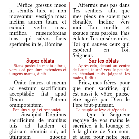
Pérfice gressus meos
Affermis mes pas dans
in sémitis tuis, ut non
Tes sentiers, afin que
moveántur vestígia mea:
mes pieds ne soient pas
inclína aurem tuam, et
ébranlés. Incline vers
exáudi verba mea:
moi Ton oreille et
mirífica misericórdias
exauce mes paroles. Fais
tuas, qui salvos facis
éclater Tes miséricordes,
sperántes in te, Dómine.
Toi qui sauves ceux qui
espèrent en Toi,
Seigneur.
Super oblata
Sur les oblats
Stans postea in medio altaris,
Après cela, debout au centre
versus ad populum, extendens et
de l'autel, tourné vers le peuple,
iungens manus, dicit:
en étendant puis joignant les
mains, il dit :
Oráte, fratres, ut meum
Priez, mes frères, pour
ac vestrum sacrifícium
que mon sacrifice, qui
acceptábile fiat apud
est aussi le vôtre, puisse
Deum Patrem
être agréé par Dieu le
omnipoténtem.
Père tout-puissant.
Populus surgit et respondet:
Le peuple se lève et répond :
Suscípiat Dóminus
Que le Seigneur
sacrifícium de mánibus
reçoive de vos mains le
tuis ad laudem et
sacrifice, à la louange et
glóriam nóminis sui, ad
à la gloire de Son nom,
utilitátem quoque
et aussi pour notre bien