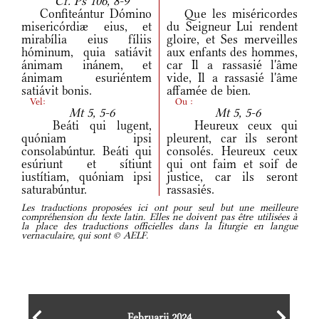
Cf. Ps 106, 8-9
Confiteántur Dómino
Que les miséricordes
misericórdiæ eius, et
du Seigneur Lui rendent
mirabília eius fíliis
gloire, et Ses merveilles
hóminum, quia satiávit
aux enfants des hommes,
ánimam inánem, et
car Il a rassasié l'âme
ánimam esuriéntem
vide, Il a rassasié l'âme
satiávit bonis.
affamée de bien.
Vel:
Ou :
Mt 5, 5-6
Mt 5, 5-6
Beáti qui lugent,
Heureux ceux qui
quóniam ipsi
pleurent, car ils seront
consolabúntur. Beáti qui
consolés. Heureux ceux
esúriunt et sítiunt
qui ont faim et soif de
iustítiam, quóniam ipsi
justice, car ils seront
saturabúntur.
rassasiés.
Les traductions proposées ici ont pour seul but une meilleure
compréhension du texte latin. Elles ne doivent pas être utilisées à
la place des traductions officielles dans la liturgie en langue
vernaculaire, qui sont © AELF.
Februarii 2024