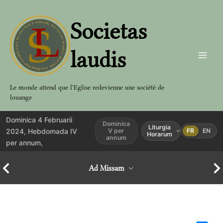
Aller
au
Societas
contenu
laudis
Le monde attend que l'Eglise redevienne une société de
louange
Dominica 4 Februarii
Dominica
Liturgia
2024, Hebdomada IV
V per
FR
EN
Horarum
annum
per annum,
Ad Missam