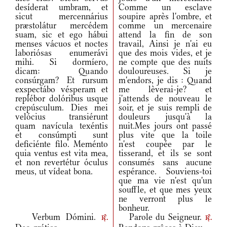
desíderat umbram, et
Comme un esclave
sicut mercennárius
soupire après l'ombre, et
præstolátur mercédem
comme un mercenaire
suam, sic et ego hábui
attend la fin de son
menses vácuos et noctes
travail, Ainsi je n'ai eu
laboriósas enumerávi
que des mois vides, et je
mihi. Si dormíero,
ne compte que des nuits
dicam: Quando
douloureuses. Si je
consúrgam? Et rursum
m'endors, je dis : Quand
exspectábo vésperam et
me lèverai-je? et
replébor dolóribus usque
j'attends de nouveau le
crepúsculum. Dies mei
soir, et je suis rempli de
velócius transiérunt
douleurs jusqu'à la
quam navícula texéntis
nuit.Mes jours ont passé
et consúmpti sunt
plus vite que la toile
deficiénte filo. Meménto
n'est coupée par le
quia ventus est vita mea,
tisserand, et ils se sont
et non revertétur óculus
consumés sans aucune
meus, ut vídeat bona.
espérance. Souviens-toi
que ma vie n'est qu'un
souffle, et que mes yeux
ne verront plus le
bonheur.
Verbum Dómini.
Parole du Seigneur.
r.
r.