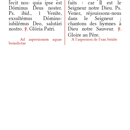
fecit nos: quia ipse est
faits : car Il est le
Dóminus Deus noster.
Seigneur notre Dieu. Ps.
Ps. ibid., 1 Veníte,
Venez, réjouissons-nous
exsultémus Dómino:
dans le Seigneur ;
iubilémus Deo, salutári
chantons des hymnes à
nostro.
Glória Patri.
Dieu notre Sauveur.
v.
v.
Gloire au Père.
Ad aspersionem aquae
A l'aspersion de l'eau bénite
benedictae