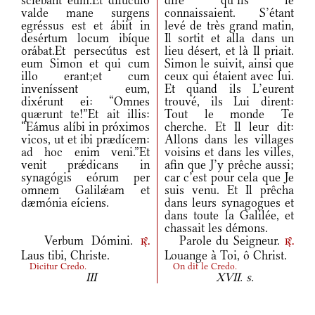
sciébant eum.Et dilúculo
dire qu’ils le
valde mane surgens
connaissaient. S’étant
egréssus est et ábiit in
levé de très grand matin,
desértum locum ibíque
Il sortit et alla dans un
orábat.Et persecútus est
lieu désert, et là Il priait.
eum Simon et qui cum
Simon le suivit, ainsi que
illo erant;et cum
ceux qui étaient avec lui.
inveníssent eum,
Et quand ils L’eurent
dixérunt ei: “Omnes
trouvé, ils Lui dirent:
quærunt te!”Et ait illis:
Tout le monde Te
“Eámus alíbi in próximos
cherche. Et Il leur dit:
vicos, ut et ibi prædícem:
Allons dans les villages
ad hoc enim veni.”Et
voisins et dans les villes,
venit prǽdicans in
afin que J’y prêche aussi;
synagógis eórum per
car c’est pour cela que Je
omnem Galilǽam et
suis venu. Et Il prêcha
dæmónia eíciens.
dans leurs synagogues et
dans toute la Galilée, et
chassait les démons.
Verbum Dómini.
Parole du Seigneur.
r.
r.
Laus tibi, Christe.
Louange à Toi, ô Christ.
Dicitur Credo.
On dit le Credo.
III
XVII. s.