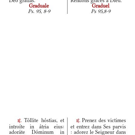
Deo grátias.
Rendons grâces à Dieu.
Graduale
Graduel
Ps. 95, 8-9
Ps 95,8-9
Tóllite hóstias, et
Prenez des victimes
r.
r.
introíte in átria eius:
et entrez dans Ses parvis
adoráte Dóminum in
: adorez le Seigneur dans