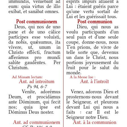
immúndis, veniébant ad
esprits impurs allaient à
eum: quia virtus de illo
Lui : étaient guéris parce
exíbat, et sanábat omnes.
qu'une vertu sortait de
Lui et les guérissait tous.
Post communionem
Post communion
Deus, qui nos de uno
Dieu, qui nous as
pane et de uno cálice
voulu participants d'un
partícipes esse voluísti,
seul pain et d'une seule
da nobis, quǽsumus, ita
coupe, donne-nous, nous
vívere, ut, unum in
T'en prions, de vivre de
Christo effécti, fructum
telle sorte que, devenus
afferámus pro mundi
un dans le Christ, nous
salúte gaudéntes. Per
portions joyeusement du
Christum.
fruit pour le salut du
monde.
Ad Missam lectam:
A la Messe lue :
Ant.
ad introitum
Ant.
à l'introït
Ps 94, 6-7
Veníte, adorémus
Venez, adorons Dieu et
Deum, et procidámus
prosternons-nous devant
ante Dóminum, qui fecit
le Seigneur, et pleurons
nos; quia ipse est
devant Lui qui nous a
Dóminus Deus noster.
faits : car Il est le
Seigneur notre Dieu.
Ant.
ad communionem
Ant.
à la communion