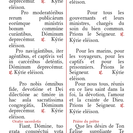
deprecémur.
Kýrie
eléison.
r.
eléison.
Pro moderatóribus
Pour tous les
rerum publicárum
gouvernants et leurs
eorúmque minístris
ministres, chargés du
bonum commúne
soin du bien commun.
curántibus, Dóminum
Prions le Seigneur.
r.
deprecémur.
Kýrie
Kýrie eléison.
r.
eléison.
Pro navigántibus, iter
Pour les marins, pour
agéntibus, et captívis vel
les voyageurs, pour les
in carcéribus deténtis,
captifs et pour les
Dóminum deprecémur.
prisonniers. Prions le
Kýrie eléison.
Seigneur.
Kýrie
r.
r.
eléison.
Pro nobis ómnibus
Pour nous tous, réunis
fide, devotióne et Dei
en ce lieu saint dans la
dilectióne ac timóre in
foi, la dévotion, l'amour
hac aula sacratíssima
et la crainte de Dieu.
congregátis, Dóminum
Prions le Seigneur.
r.
deprecémur.
Kýrie
Kýrie eléison.
r.
eléison.
Oratio sacerdotis
Prière du prêtre
Fiant, Dómine, tuo
Que les désirs de Ton
grata conspéctui vota
Église suppliante Te