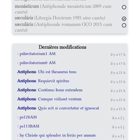
monásticum
(Antiphonale monásticum 2009
cum
cantu
)
sæculáris
(Liturgia Horárum 1985
sine cantu)
sæculáris
(Antiphonale romanum OCO 2015
cum
cantu
)
Dernières modifications
: psInvitatorium1 AM
il y a 17 h
: psInvitatorium0 AM
il y a 17 h
Antiphona
: Ubi est thesaurus tuus
il y a 21 h
Antiphona
: Requievit spiritus
il y a 21 h
Antiphona
: Continuo Iesus extendens
il y a 21 h
Antiphona
: Cumque vidisset ventum
il y a 21 h
Antiphona
: Quis scit si convertatur et ignoscat
il y a 21 h
: ps128AM
il y a 2 j
: ps113BAM
il y a 2 j
: hy Christe qui splendor in feriis per annum
il y a 2 j