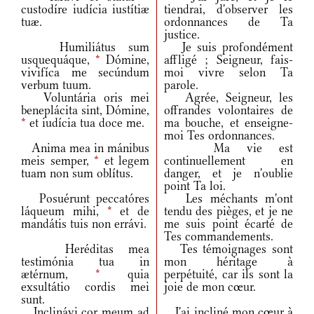
custodíre iudícia iustítiæ
tiendrai, d'observer les
tuæ.
ordonnances de Ta
justice.
Humiliátus sum
Je suis profondément
usquequáque,
*
Dómine,
affligé ; Seigneur, fais-
vivifíca me secúndum
moi vivre selon Ta
verbum tuum.
parole.
Voluntária oris mei
Agrée, Seigneur, les
beneplácita sint, Dómine,
offrandes volontaires de
*
et iudícia tua doce me.
ma bouche, et enseigne-
moi Tes ordonnances.
Anima mea in mánibus
Ma vie est
meis semper,
*
et legem
continuellement en
tuam non sum oblítus.
danger, et je n'oublie
point Ta loi.
Posuérunt peccatóres
Les méchants m'ont
láqueum mihi,
*
et de
tendu des pièges, et je ne
mandátis tuis non errávi.
me suis point écarté de
Tes commandements.
Heréditas mea
Tes témoignages sont
testimónia tua in
mon héritage à
ætérnum,
*
quia
perpétuité, car ils sont la
exsultátio cordis mei
joie de mon cœur.
sunt.
Inclinávi cor meum ad
J'ai incliné mon cœur à