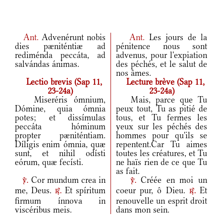
Ant.
Advenérunt nobis
Ant.
Les jours de la
dies pæniténtiæ ad
pénitence nous sont
rediménda peccáta, ad
advenus, pour l'expiation
salvándas ánimas.
des péchés, et le salut de
nos âmes.
Lectio brevis (Sap 11,
Lecture brève (Sap 11,
23-24a)
23-24a)
Miseréris ómnium,
Mais, parce que Tu
Dómine, quia ómnia
peux tout, Tu as pitié de
potes; et dissímulas
tous, et Tu fermes les
peccáta hóminum
yeux sur les péchés des
propter pæniténtiam.
hommes pour qu'ils se
Díligis enim ómnia, quæ
repentent.Car Tu aimes
sunt, et nihil odísti
toutes les créatures, et Tu
eórum, quæ fecísti.
ne haïs rien de ce que Tu
as fait.
Cor mundum crea in
Créée en moi un
v.
v.
me, Deus.
Et spíritum
coeur pur, ô Dieu.
Et
r.
r.
firmum ínnova in
renouvelle un esprit droit
viscéribus meis.
dans mon sein.