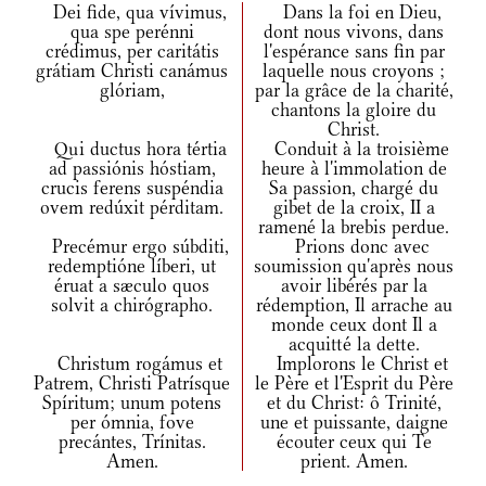
Dei fide, qua vívimus,
Dans la foi en Dieu,
qua spe perénni
dont nous vivons, dans
crédimus, per caritátis
l'espérance sans fin par
grátiam Christi canámus
laquelle nous croyons ;
glóriam,
par la grâce de la charité,
chantons la gloire du
Christ.
Qui ductus hora tértia
Conduit à la troisième
ad passiónis hóstiam,
heure à l'immolation de
crucis ferens suspéndia
Sa passion, chargé du
ovem redúxit pérditam.
gibet de la croix, II a
ramené la brebis perdue.
Precémur ergo súbditi,
Prions donc avec
redemptióne líberi, ut
soumission qu'après nous
éruat a sæculo quos
avoir libérés par la
solvit a chirógrapho.
rédemption, Il arrache au
monde ceux dont Il a
acquitté la dette.
Christum rogámus et
Implorons le Christ et
Patrem, Christi Patrísque
le Père et l'Esprit du Père
Spíritum; unum potens
et du Christ: ô Trinité,
per ómnia, fove
une et puissante, daigne
precántes, Trínitas.
écouter ceux qui Te
Amen.
prient. Amen.