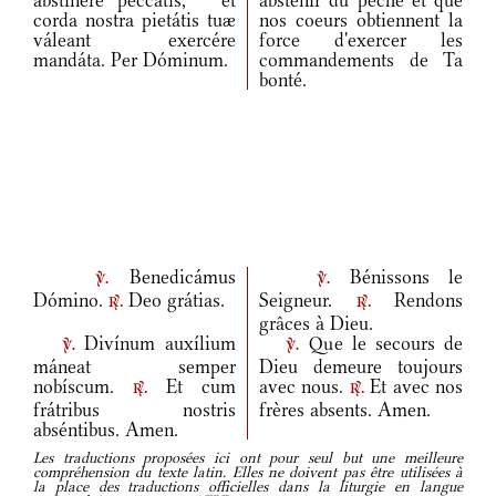
abstinére peccátis,
*
et
abstenir du peché et que
corda nostra pietátis tuæ
nos coeurs obtiennent la
váleant exercére
force d'exercer les
mandáta. Per Dóminum.
commandements de Ta
bonté.
Benedicámus
Bénissons le
v.
v.
Dómino.
Deo grátias.
Seigneur.
Rendons
r.
r.
grâces à Dieu.
Divínum auxílium
Que le secours de
v.
v.
máneat semper
Dieu demeure toujours
nobíscum.
Et cum
avec nous.
Et avec nos
r.
r.
frátribus nostris
frères absents. Amen.
abséntibus. Amen.
Les traductions proposées ici ont pour seul but une meilleure
compréhension du texte latin. Elles ne doivent pas être utilisées à
la place des traductions officielles dans la liturgie en langue