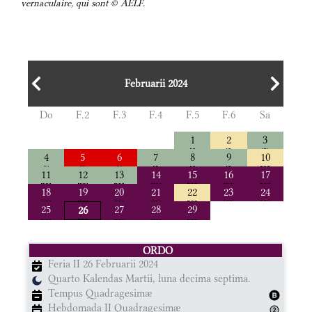
vernaculaire, qui sont © AELF.
Februarii 2024
Do
F.2
F.3
F.4
F.5
F.6
Sa
1
2
3
4
5
6
7
8
9
10
11
12
13
14
15
16
17
18
19
20
21
22
23
24
25
27
28
29
26
ORDO
Feria II 26 Februarii 2024
Quarto Kalendas Martii, luna decima septima.
Tempus Quadragesimæ
Hebdomada II Quadragesimæ