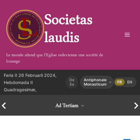
Aller
au
Societas
contenu
laudis
Le monde attend que l'Eglise redevienne une société de
louange
Feria II 26 Februarii 2024,
De
Antiphonale
Hebdomada II
FR
EN
Ea
Monasticum
Quadragesimæ,
Ad Tertiam