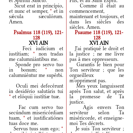
et Spirítui Sancto.
Fils, et au Saint Esprit.
Sicut erat in princípio,
Comme il était au
et nunc et semper,
*
et in
commencement,
sǽcula sæculórum.
maintenant et toujours, et
Amen.
dans les siècles des
siècles. Amen.
Psalmus 118 (119), 121-
Psaume 118 (119), 121-
128
128
XVI AIN
XVI AIN
Feci iudícium et
J'ai pratiqué le droit et
iustítiam;
*
non tradas
la justice ; ne me livre
me calumniántibus me.
pas à mes oppresseurs.
Sponde pro servo tuo
Garantis le bien pour
in bonum;
*
non
Ton serviteur ; que les
calumniéntur me supérbi.
orgueilleux ne
m'oppriment pas.
Oculi mei defecérunt
Mes yeux languissent
in desidério salutáris tui
après Ton salut, et après
*
et elóquii iustítiæ tuæ.
la promesse de Ta
justice.
Fac cum servo tuo
Agis envers Ton
secúndum misericórdiam
serviteur selon Ta
tuam,
*
et iustificatiónes
miséricorde, et enseigne-
tuas doce me.
moi Tes décrets.
Servus tuus sum ego;
*
Je suis Ton serviteur ;