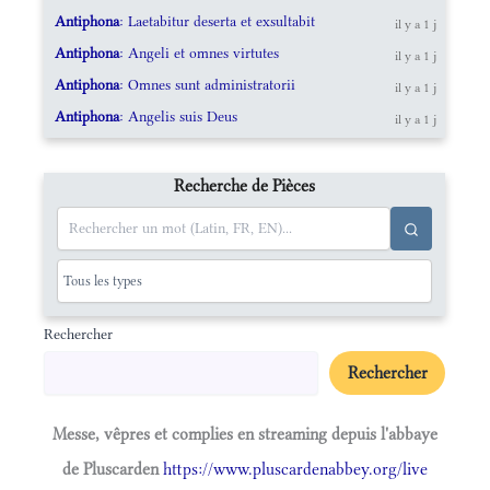
Antiphona
: Laetabitur deserta et exsultabit
il y a 1 j
Antiphona
: Angeli et omnes virtutes
il y a 1 j
Antiphona
: Omnes sunt administratorii
il y a 1 j
Antiphona
: Angelis suis Deus
il y a 1 j
Recherche de Pièces
Rechercher
Rechercher
Messe, vêpres et complies en streaming depuis l'abbaye
de Pluscarden
https://www.pluscardenabbey.org/live