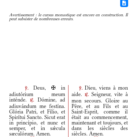
Avertissement : le cursus monastique est encore en construction. Il
peut subsister de nombreuses erreurs.
Deus, ✠ in
Dieu, viens à mon
v.
v.
adiutórium meum
aide.
Seigneur, vite à
r.
inténde.
Dómine, ad
mon secours. Gloire au
r.
adiuvándum me festína.
Père, et au Fils et au
Glória Patri, et Fílio, et
Saint-Esprit, comme il
Spirítui Sancto. Sicut erat
était au commencement,
in princípio, et nunc et
maintenant et toujours, et
semper, et in sǽcula
dans les siècles des
sæculórum. Amen.
siècles. Amen.