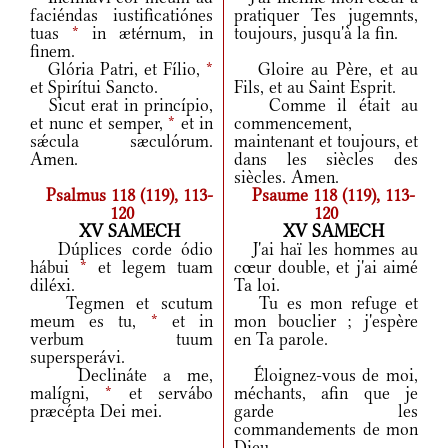
faciéndas iustificatiónes
pratiquer Tes jugemnts,
tuas
*
in ætérnum, in
toujours, jusqu'à la fin.
finem.
Glória Patri, et Fílio,
*
Gloire au Père, et au
et Spirítui Sancto.
Fils, et au Saint Esprit.
Sicut erat in princípio,
Comme il était au
et nunc et semper,
*
et in
commencement,
sǽcula sæculórum.
maintenant et toujours, et
Amen.
dans les siècles des
siècles. Amen.
Psalmus 118 (119), 113-
Psaume 118 (119), 113-
120
120
XV SAMECH
XV SAMECH
Dúplices corde ódio
J'ai haï les hommes au
hábui
*
et legem tuam
cœur double, et j'ai aimé
diléxi.
Ta loi.
Tegmen et scutum
Tu es mon refuge et
meum es tu,
*
et in
mon bouclier ; j'espère
verbum tuum
en Ta parole.
supersperávi.
Declináte a me,
Éloignez-vous de moi,
malígni,
*
et servábo
méchants, afin que je
præcépta Dei mei.
garde les
commandements de mon
Dieu.