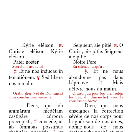
Kýrie eléison.
Seigneur, aie pitié,
O
r.
r.
Christe eléison. Kýrie
Christ, aie pitié. Seigneur
eleison.
aie pitié.
Pater noster,
Notre Père,
Secretum usque ad:
En silence jusqu'à :
Et ne nos indúcas in
Et ne nous
v.
v.
tentatiónem.
Sed libera
abandonne pas dans
r.
l'épreuve.
Mais
nos a malo.
r.
délivre-nous du malin.
Oratio diei
(
vel de Dominica
)
Oraison du jour
(
ou bien selon
cum conclusione breviori.
les cas, du dimanche
)
avec la
conclusion brève.
Deus, qui ob
Dieu, qui nous
animárum medélam
enseignes la correction
castigáre córpora
sévère de nos corps pour
præcepísti,
†
concéde, ut
la guérison de nos âmes,
ab ómnibus possímus
donne-nous de nous