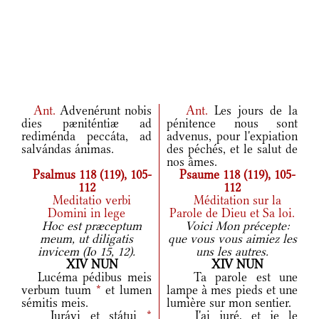
Ant.
Advenérunt nobis
Ant.
Les jours de la
dies pæniténtiæ ad
pénitence nous sont
rediménda peccáta, ad
advenus, pour l'expiation
salvándas ánimas.
des péchés, et le salut de
nos âmes.
Psalmus 118 (119), 105-
Psaume 118 (119), 105-
112
112
Meditatio verbi
Méditation sur la
Domini in lege
Parole de Dieu et Sa loi.
Hoc est præceptum
Voici Mon précepte:
meum, ut diligatis
que vous vous aimiez les
invicem (Io 15, 12).
uns les autres.
XIV NUN
XIV NUN
Lucéma pédibus meis
Ta parole est une
verbum tuum
*
et lumen
lampe à mes pieds et une
sémitis meis.
lumière sur mon sentier.
Iurávi et státui
*
J'ai juré, et je le