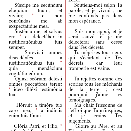
Súscipe me secúndum
Soutiens-moi selon Ta
elóquium tuum, et
parole, et je vivrai ; ne
vivam;
*
et non
me confonds pas dans
confúndas me ab
mon espérance.
exspectatióne mea.
Susténta me, et salvus
Sois mon appui, et je
ero
*
et delectábor in
serai sauvé, et je me
iustificatiónibus tuis
délecterai sans cesse
semper.
dans Tes décrets.
Sprevísti omnes
Tu méprises tous ceux
discedéntes a
qui s'écartent de Tes
iustificatiónibus tuis,
*
décrets, car leur
quia mendácium
tromperie est vaine.
cogitátio eórum.
Quasi scóriam delésti
Tu rejettes comme des
omnes peccatóres terræ;
scories tous les méchants
*
ídeo diléxi testimónia
de la terre ; c'est
tua.
pourquoi j'aime tes
témoignages.
Hórruit a timóre tuo
Ma chair frissonne de
caro mea;
*
a iudíciis
l'effroi que Tu m'inspires,
enim tuis tímui.
et je crains Tes
jugements.
Glória Patri, et Fílio,
*
Gloire au Père, et au