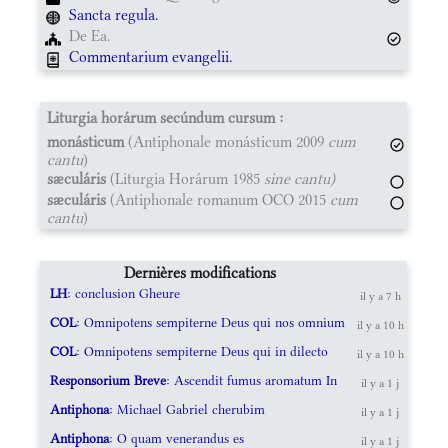
Sancta regula.
De Ea.
Commentarium evangelii.
Liturgia horárum secúndum cursum :
monásticum
(Antiphonale monásticum 2009
cum
cantu
)
sæculáris
(Liturgia Horárum 1985
sine cantu)
sæculáris
(Antiphonale romanum OCO 2015
cum
cantu
)
Dernières modifications
LH
: conclusion Gheure
il y a 7 h
COL
: Omnipotens sempiterne Deus qui nos omnium
il y a 10 h
COL
: Omnipotens sempiterne Deus qui in dilecto
il y a 10 h
Responsorium Breve
: Ascendit fumus aromatum In
il y a 1 j
Antiphona
: Michael Gabriel cherubim
il y a 1 j
Antiphona
: O quam venerandus es
il y a 1 j