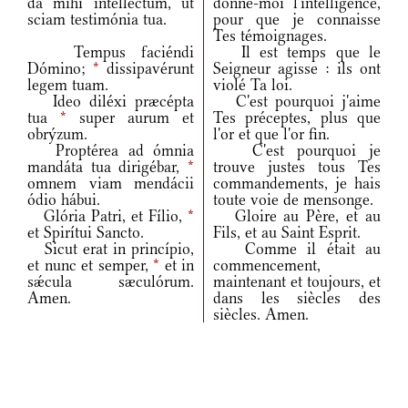
da mihi intelléctum, ut
donne-moi l'intelligence,
sciam testimónia tua.
pour que je connaisse
Tes témoignages.
Tempus faciéndi
Il est temps que le
Dómino;
*
dissipavérunt
Seigneur agisse : ils ont
legem tuam.
violé Ta loi.
Ideo diléxi præcépta
C'est pourquoi j'aime
tua
*
super aurum et
Tes préceptes, plus que
obrýzum.
l'or et que l'or fin.
Proptérea ad ómnia
C'est pourquoi je
mandáta tua dirigébar,
*
trouve justes tous Tes
omnem viam mendácii
commandements, je hais
ódio hábui.
toute voie de mensonge.
Glória Patri, et Fílio,
*
Gloire au Père, et au
et Spirítui Sancto.
Fils, et au Saint Esprit.
Sicut erat in princípio,
Comme il était au
et nunc et semper,
*
et in
commencement,
sǽcula sæculórum.
maintenant et toujours, et
Amen.
dans les siècles des
siècles. Amen.