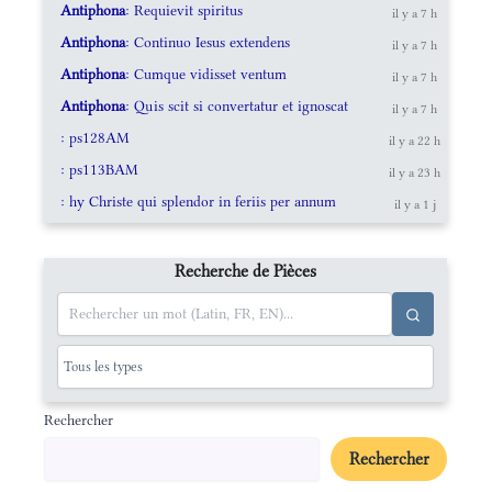
Antiphona
: Requievit spiritus
il y a 7 h
Antiphona
: Continuo Iesus extendens
il y a 7 h
Antiphona
: Cumque vidisset ventum
il y a 7 h
Antiphona
: Quis scit si convertatur et ignoscat
il y a 7 h
: ps128AM
il y a 22 h
: ps113BAM
il y a 23 h
: hy Christe qui splendor in feriis per annum
il y a 1 j
Recherche de Pièces
Rechercher
Rechercher