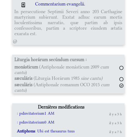
Commentarium evangelii.
In persecutione Septimii Severi anno 203 Carthagine
martyrium subierunt. Exstat adhuc earum mortis
luculentissima narratio, quæ partim ab ipsis
confessoribus, partim a scriptore eiusdem ætatis
exarata est.
@
Liturgia horárum secúndum cursum :
monásticum
(Antiphonale monásticum 2009
cum
cantu
)
sæculáris
(Liturgia Horárum 1985
sine cantu)
sæculáris
(Antiphonale romanum OCO 2015
cum
cantu
)
Dernières modifications
: psInvitatorium1 AM
il y a 3 h
: psInvitatorium0 AM
il y a 3 h
Antiphona
: Ubi est thesaurus tuus
il y a 7 h