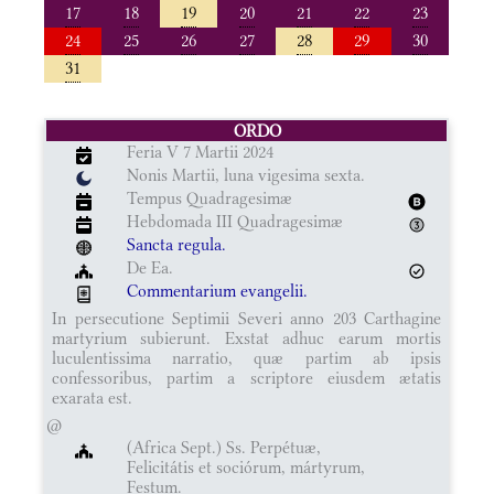
17
18
19
20
21
22
23
24
25
26
27
28
29
30
31
ORDO
Feria V 7 Martii 2024
Nonis Martii, luna vigesima sexta.
Tempus Quadragesimæ
Hebdomada III Quadragesimæ
Sancta regula.
De Ea.
Commentarium evangelii.
In persecutione Septimii Severi anno 203 Carthagine
martyrium subierunt. Exstat adhuc earum mortis
luculentissima narratio, quæ partim ab ipsis
confessoribus, partim a scriptore eiusdem ætatis
exarata est.
@
(Africa Sept.) Ss. Perpétuæ,
Felicitátis et sociórum, mártyrum,
Festum.