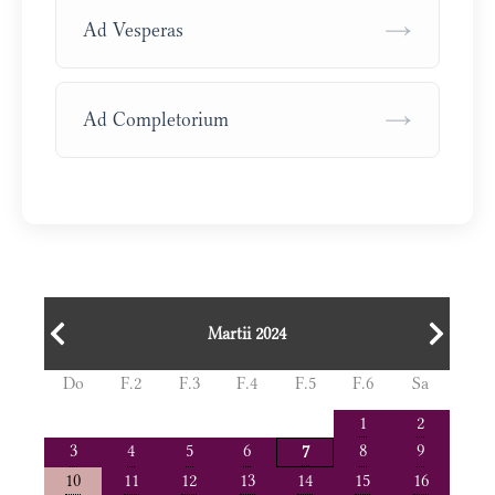
→
Ad Vesperas
→
Ad Completorium
Martii 2024
Do
F.2
F.3
F.4
F.5
F.6
Sa
1
2
3
4
5
6
8
9
7
10
11
12
13
14
15
16