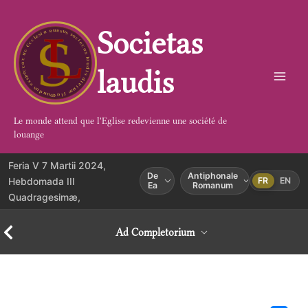
Aller
au
Societas
contenu
laudis
Le monde attend que l'Eglise redevienne une société de
louange
Feria V 7 Martii 2024,
De
Antiphonale
Hebdomada III
FR
EN
Ea
Romanum
Quadragesimæ,
Ad Completorium