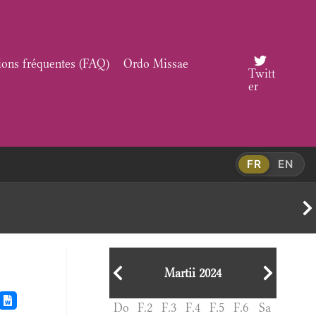
ions fréquentes (FAQ)
Ordo Missae
Twitt
er
FR
EN
Martii 2024
Do
F.2
F.3
F.4
F.5
F.6
Sa