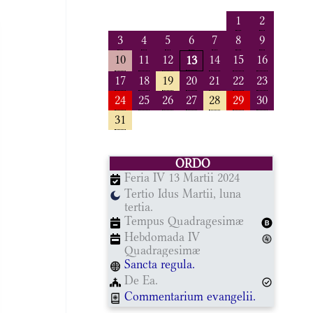
1
2
3
4
5
6
7
8
9
10
11
12
14
15
16
13
17
18
19
20
21
22
23
24
25
26
27
28
29
30
31
ORDO
Feria IV 13 Martii 2024
Tertio Idus Martii, luna
tertia.
Tempus Quadragesimæ
Hebdomada IV
Quadragesimæ
Sancta regula.
De Ea.
Commentarium evangelii.