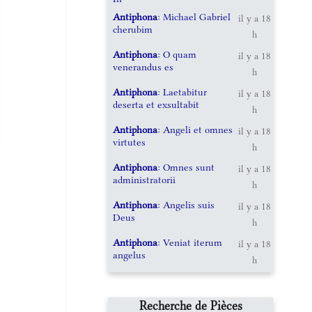
Antiphona
: Michael Gabriel
il y a 18
cherubim
h
Antiphona
: O quam
il y a 18
venerandus es
h
Antiphona
: Laetabitur
il y a 18
deserta et exsultabit
h
Antiphona
: Angeli et omnes
il y a 18
virtutes
h
Antiphona
: Omnes sunt
il y a 18
administratorii
h
Antiphona
: Angelis suis
il y a 18
Deus
h
Antiphona
: Veniat iterum
il y a 18
angelus
h
Recherche de Pièces