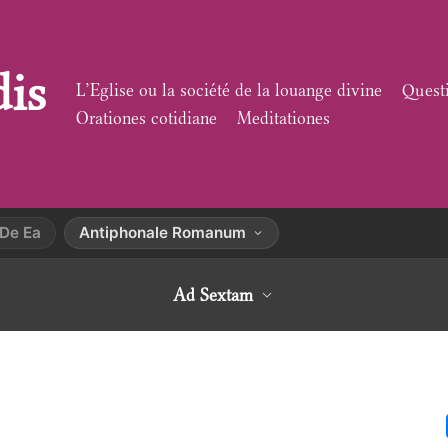
dis
L’Eglise ou la société de la louange divine
Quest
Orationes cotidiane
Meditationes
De Ea
Antiphonale Romanum
Ad Sextam