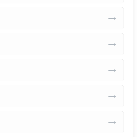
→
→
→
→
→