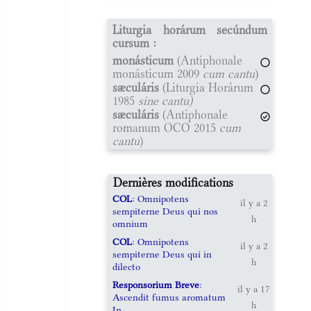
Liturgia horárum secúndum
cursum :
monásticum
(Antiphonale
monásticum 2009
cum cantu
)
sæculáris
(Liturgia Horárum
1985
sine cantu)
sæculáris
(Antiphonale
romanum OCO 2015
cum
cantu
)
Dernières modifications
COL
: Omnipotens
il y a 2
sempiterne Deus qui nos
h
omnium
COL
: Omnipotens
il y a 2
sempiterne Deus qui in
h
dilecto
Responsorium Breve
:
il y a 17
Ascendit fumus aromatum
h
In