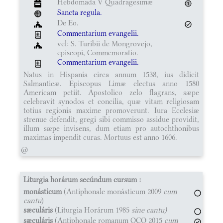
Hebdomada V Quadragesimæ
Sancta regula.
De Eo.
Commentarium evangelii.
vel: S. Turibii de Mongrovejo,
episcopi, Commemoratio.
Commentarium evangelii.
Natus in Hispania circa annum 1538, ius didicit
Salmanticæ. Episcopus Limæ electus anno 1580
Americam petiit. Apostolico zelo flagrans, sæpe
celebravit synodos et concilia, quæ vitam religiosam
totius regionis maxime promoverunt. Iura Ecclesiæ
strenue defendit, gregi sibi commisso assidue providit,
illum sæpe invisens, dum etiam pro autochthonibus
maximas impendit curas. Mortuus est anno 1606.
@
Liturgia horárum secúndum cursum :
monásticum
(Antiphonale monásticum 2009
cum
cantu
)
sæculáris
(Liturgia Horárum 1985
sine cantu)
sæculáris
(Antiphonale romanum OCO 2015
cum