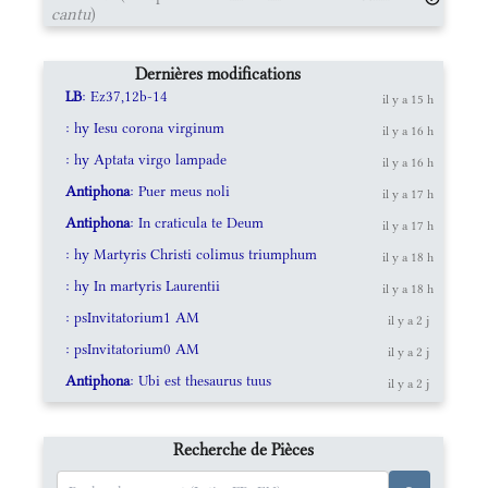
cantu
)
Dernières modifications
LB
: Ez37,12b-14
il y a 15 h
: hy Iesu corona virginum
il y a 16 h
: hy Aptata virgo lampade
il y a 16 h
Antiphona
: Puer meus noli
il y a 17 h
Antiphona
: In craticula te Deum
il y a 17 h
: hy Martyris Christi colimus triumphum
il y a 18 h
: hy In martyris Laurentii
il y a 18 h
: psInvitatorium1 AM
il y a 2 j
: psInvitatorium0 AM
il y a 2 j
Antiphona
: Ubi est thesaurus tuus
il y a 2 j
Recherche de Pièces