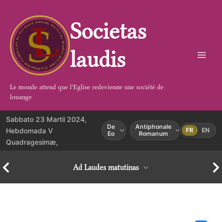
Aller
au
Societas
contenu
laudis
Le monde attend que l'Eglise redevienne une société de
louange
Sabbato 23 Martii 2024,
De
Antiphonale
Hebdomada V
FR
EN
Eo
Romanum
Quadragesimæ,
Ad Laudes matutinas