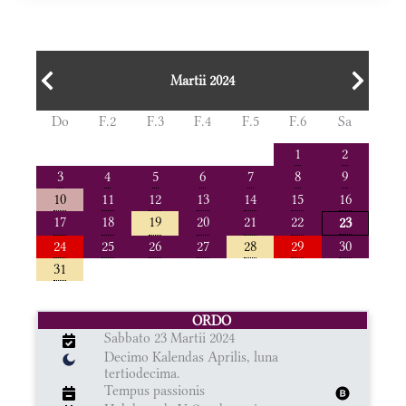
Martii 2024
Do
F.2
F.3
F.4
F.5
F.6
Sa
1
2
3
4
5
6
7
8
9
10
11
12
13
14
15
16
17
18
19
20
21
22
23
24
25
26
27
28
29
30
31
ORDO
Sabbato 23 Martii 2024
Decimo Kalendas Aprilis, luna
tertiodecima.
Tempus passionis