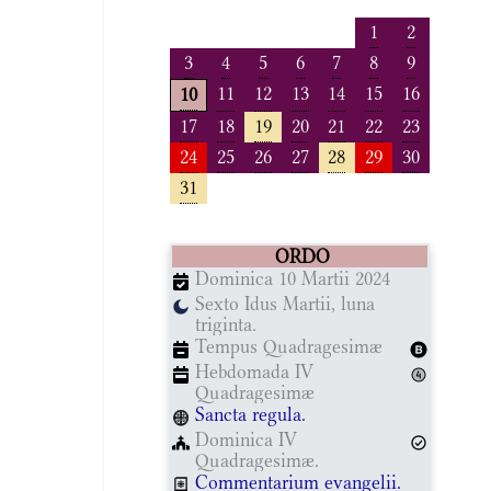
1
2
3
4
5
6
7
8
9
11
12
13
14
15
16
10
17
18
19
20
21
22
23
24
25
26
27
28
29
30
31
ORDO
Dominica 10 Martii 2024
Sexto Idus Martii, luna
triginta.
Tempus Quadragesimæ
Hebdomada IV
Quadragesimæ
Sancta regula.
Dominica IV
Quadragesimæ.
Commentarium evangelii.