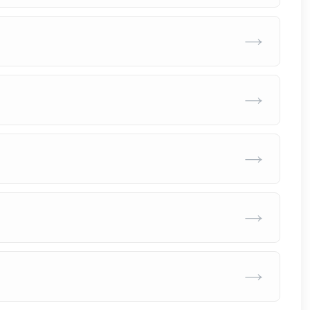
→
→
→
→
→