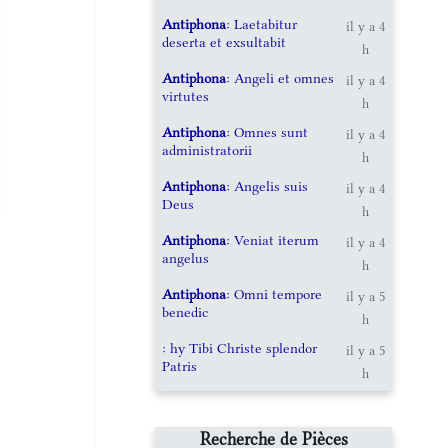
Antiphona
: Laetabitur
il y a 4
deserta et exsultabit
h
Antiphona
: Angeli et omnes
il y a 4
virtutes
h
Antiphona
: Omnes sunt
il y a 4
administratorii
h
Antiphona
: Angelis suis
il y a 4
Deus
h
Antiphona
: Veniat iterum
il y a 4
angelus
h
Antiphona
: Omni tempore
il y a 5
benedic
h
: hy Tibi Christe splendor
il y a 5
Patris
h
Recherche de Pièces