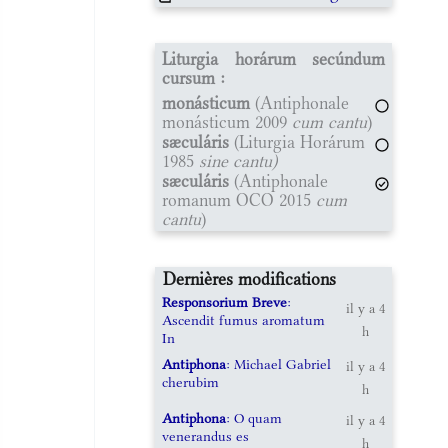
Liturgia horárum secúndum
cursum :
monásticum
(Antiphonale
monásticum 2009
cum cantu
)
sæculáris
(Liturgia Horárum
1985
sine cantu)
sæculáris
(Antiphonale
romanum OCO 2015
cum
cantu
)
Dernières modifications
Responsorium Breve
:
il y a 4
Ascendit fumus aromatum
h
In
Antiphona
: Michael Gabriel
il y a 4
cherubim
h
Antiphona
: O quam
il y a 4
venerandus es
h