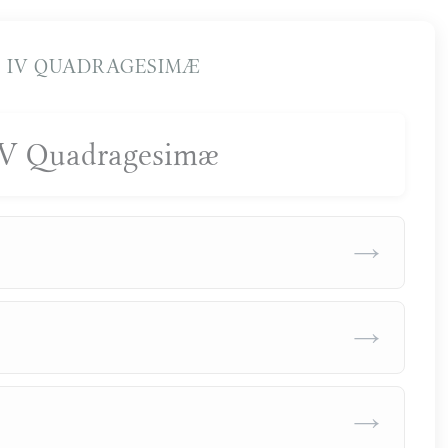
 IV QUADRAGESIMÆ
IV Quadragesimæ
→
→
→