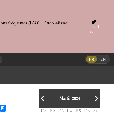
ions fréquentes (FAQ)
Ordo Missae
Twitt
er
FR
EN
Martii 2024
Do
F.2
F.3
F.4
F.5
F.6
Sa