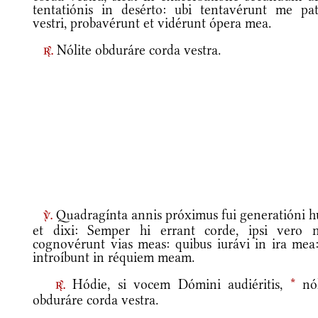
tentatiónis in desérto: ubi tentavérunt me pat
vestri, probavérunt et vidérunt ópera mea.
Nólite obduráre corda vestra.
r.
Quadragínta annis próximus fui generatióni hu
v.
et dixi: Semper hi errant corde, ipsi vero 
cognovérunt vias meas: quibus iurávi in ira mea:
introíbunt in réquiem meam.
Hódie, si vocem Dómini audiéritis,
*
nól
r.
obduráre corda vestra.