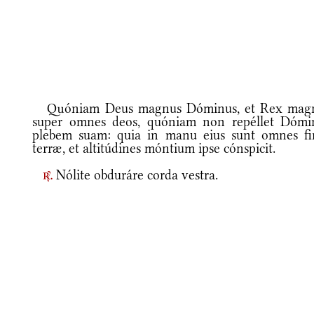
Quóniam Deus magnus Dóminus, et Rex mag
super omnes deos, quóniam non repéllet Dómi
plebem suam: quia in manu eius sunt omnes fi
terræ, et altitúdines móntium ipse cónspicit.
Nólite obduráre corda vestra.
r.