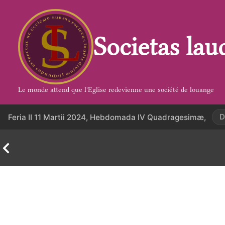
Aller
au
contenu
Societas lau
Le monde attend que l'Eglise redevienne une société de louange
D
Feria II 11 Martii 2024, Hebdomada IV Quadragesimæ,