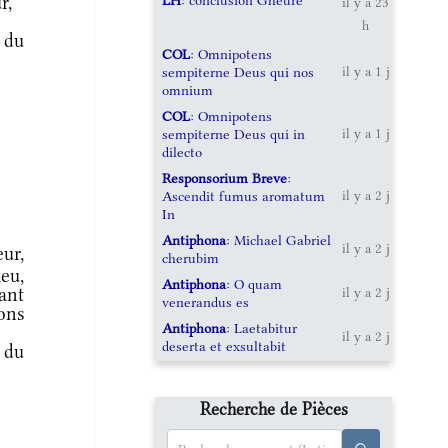
ur,
*
il y a 23
h
 du
COL
: Omnipotens
sempiterne Deus qui nos
il y a 1 j
omnium
COL
: Omnipotens
sempiterne Deus qui in
il y a 1 j
dilecto
Responsorium Breve
:
Ascendit fumus aromatum
il y a 2 j
In
Antiphona
: Michael Gabriel
il y a 2 j
ur,
cherubim
eu,
Antiphona
: O quam
ant
il y a 2 j
venerandus es
ons
Antiphona
: Laetabitur
il y a 2 j
deserta et exsultabit
 du
Recherche de Pièces