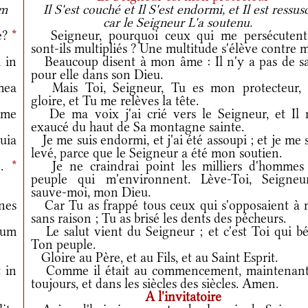
am
Il S'est couché et Il S'est endormi, et Il est ressusc
car le Seigneur L'a soutenu.
me?
*
Seigneur, pourquoi ceux qui me persécutent
sont-ils multipliés ? Une multitude s'élève contre m
 in
Beaucoup disent à mon âme : Il n'y a pas de sa
pour elle dans son Dieu.
mea
Mais Toi, Seigneur, Tu es mon protecteur,
gloire, et Tu me relèves la tête.
 me
De ma voix j'ai crié vers le Seigneur, et Il 
exaucé du haut de Sa montagne sainte.
uia
Je me suis endormi, et j'ai été assoupi ; et je me 
levé, parce que le Seigneur a été mon soutien.
e.
*
Je ne craindrai point les milliers d'hommes
peuple qui m'environnent. Lève-Toi, Seigneu
sauve-moi, mon Dieu.
nes
Car Tu as frappé tous ceux qui s'opposaient à 
sans raison ; Tu as brisé les dents des pécheurs.
uum
Le salut vient du Seigneur ; et c'est Toi qui bé
Ton peuple.
Gloire au Père, et au Fils, et au Saint Esprit.
 in
Comme il était au commencement, maintenant
toujours, et dans les siècles des siècles. Amen.
A l'invitatoire