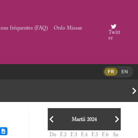
ions fréquentes (FAQ)
Ordo Missae
Twitt
er
FR
EN
Martii 2024
Do
F.2
F.3
F.4
F.5
F.6
Sa