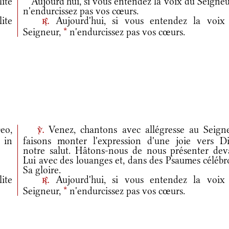
ite
Aujourd'hui, si vous entendez la voix du Seigne
n'endurcissez pas vos cœurs.
ite
Aujourd'hui, si vous entendez la voix
r.
Seigneur,
*
n'endurcissez pas vos cœurs.
eo,
Venez, chantons avec allégresse au Seigne
v.
 in
faisons monter l'expression d'une joie vers Di
notre salut. Hâtons-nous de nous présenter dev
Lui avec des louanges et, dans des Psaumes célébr
Sa gloire.
ite
Aujourd'hui, si vous entendez la voix
r.
Seigneur,
*
n'endurcissez pas vos cœurs.