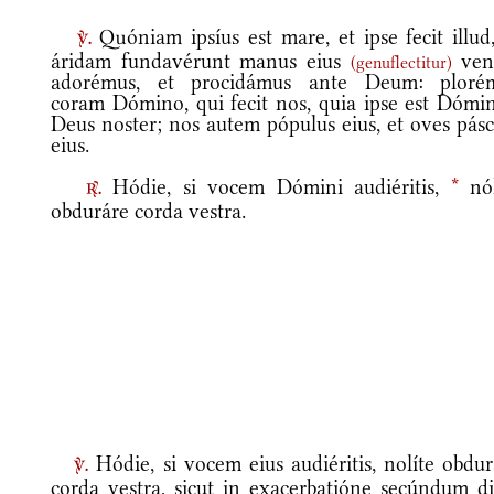
Quóniam ipsíus est mare, et ipse fecit illud,
v.
áridam fundavérunt manus eius
vení
(
genuflectitur
)
adorémus, et procidámus ante Deum: ploré
coram Dómino, qui fecit nos, quia ipse est Dómin
Deus noster; nos autem pópulus eius, et oves pás
eius.
Hódie, si vocem Dómini audiéritis,
*
nól
r.
obduráre corda vestra.
Hódie, si vocem eius audiéritis, nolíte obdur
v.
corda vestra, sicut in exacerbatióne secúndum d