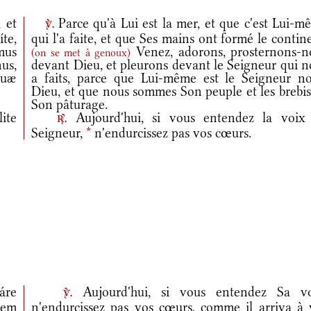
 et
Parce qu'à Lui est la mer, et que c'est Lui-m
v.
te,
qui l'a faite, et que Ses mains ont formé le contin
mus
Venez, adorons, prosternons-n
(
on se met à genoux
)
us,
devant Dieu, et pleurons devant le Seigneur qui n
cuæ
a faits, parce que Lui-même est le Seigneur no
Dieu, et que nous sommes Son peuple et les brebis
Son pâturage.
ite
Aujourd'hui, si vous entendez la voix
r.
Seigneur,
*
n'endurcissez pas vos cœurs.
áre
Aujourd'hui, si vous entendez Sa vo
v.
iem
n'endurcissez pas vos cœurs, comme il arriva à 