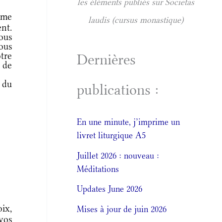
les éléments publiés sur Societas
ême
laudis (cursus monastique)
ent.
ous
ous
tre
Dernières
 de
 du
publications :
En une minute, j’imprime un
livret liturgique A5
Juillet 2026 : nouveau :
Méditations
Updates June 2026
ix,
Mises à jour de juin 2026
vos