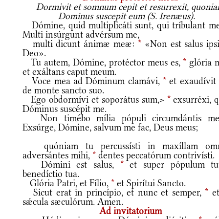
Dormivit et somnum cepit et resurrexit, quoni
Dominus suscepit eum (S. Irenæus).
Dómine, quid multiplicáti sunt, qui tríbulant 
Multi insúrgunt advérsum me,
multi dicunt ánimæ meæ:
*
«Non est salus ipsi
Deo».
Tu autem, Dómine, protéctor meus es,
*
glória 
et exáltans caput meum.
Voce mea ad Dóminum clamávi,
*
et exaudívit
de monte sancto suo.
Ego obdormívi et soporátus sum,>
*
exsurréxi, q
Dóminus suscépit me.
Non timébo mília pópuli circumdántis m
Exsúrge, Dómine, salvum me fac, Deus meus;
quóniam tu percussísti in maxíllam om
adversántes mihi,
*
dentes peccatórum contrivísti.
Dómini est salus,
*
et super pópulum t
benedíctio tua.
Glória Patri, et Fílio,
*
et Spirítui Sancto.
Sicut erat in princípio, et nunc et semper,
*
et
sǽcula sæculórum. Amen.
Ad invitatorium