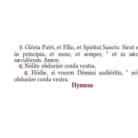
Glória Patri, et Fílio, et Spirítui Sancto. Sicut 
v.
in princípio, et nunc, et semper,
*
et in sǽc
sæculórum. Amen.
Nólite obduráre corda vestra.
r.
Hódie, si vocem Dómini audiéritis,
*
nól
r.
obduráre corda vestra.
Hymnus