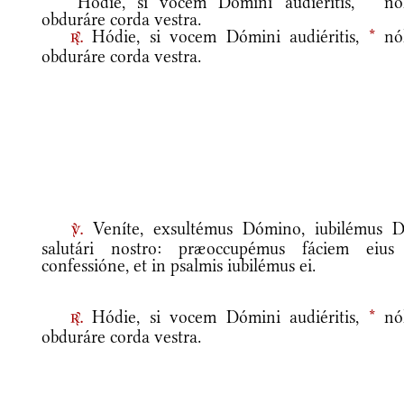
Hódie, si vocem Dómini audiéritis,
*
nól
obduráre corda vestra.
Hódie, si vocem Dómini audiéritis,
*
nól
r.
obduráre corda vestra.
Veníte, exsultémus Dómino, iubilémus D
v.
salutári nostro: præoccupémus fáciem eius
confessióne, et in psalmis iubilémus ei.
Hódie, si vocem Dómini audiéritis,
*
nól
r.
obduráre corda vestra.