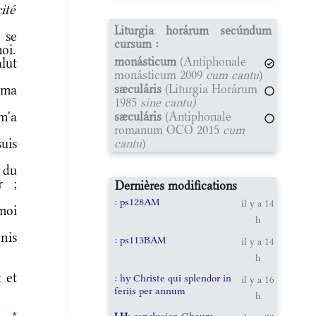
ité
Liturgia horárum secúndum
 se
cursum :
oi.
monásticum
(Antiphonale
lut
monásticum 2009
cum cantu
)
sæculáris
(Liturgia Horárum
 ma
1985
sine cantu)
m'a
sæculáris
(Antiphonale
romanum OCO 2015
cum
suis
cantu
)
 du
r ;
Dernières modifications
: ps128AM
il y a 14
moi
h
nis
: ps113BAM
il y a 14
h
 et
: hy Christe qui splendor in
il y a 16
feriis per annum
h
LH
: conclusion Gheure