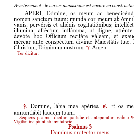
Avertissement : le cursus monastique est encore en construction
APERI, Dómine, os meum ad benedicén
nomen sanctum tuum: munda cor meum ab ómni
vanis, pervérsis et aliénis cogitatiónibus; intellé
illúmina, afféctum inflámma, ut digne, atténte
devóte hoc Offícium recitáre váleam, et exaud
mérear ante conspéctum divínæ Maiestátis tuæ. 
Christum, Dóminum nostrum.
Amen.
r.
Ter dicitur:
Domine, lábia mea apéries.
Et os m
v.
r.
annuntiábit laudem tuam.
Sequens psalmus dicitur quotidie et anteponitur psalmo 94
Vigiliæ incipiunt ab invitatorio.
Psalmus 3
Dominus protector meus