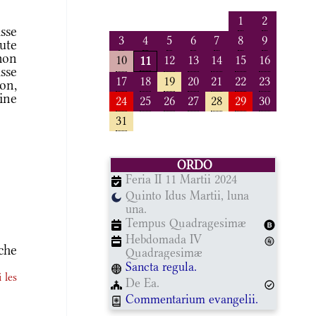
1
2
sse
3
4
5
6
7
8
9
ute
mon
10
12
13
14
15
16
11
sse
17
18
19
20
21
22
23
ion,
ine
24
25
26
27
28
29
30
31
ORDO
Feria II 11 Martii 2024
Quinto Idus Martii, luna
una.
Tempus Quadragesimæ
Hebdomada IV
che
Quadragesimæ
Sancta regula.
 les
De Ea.
Commentarium evangelii.