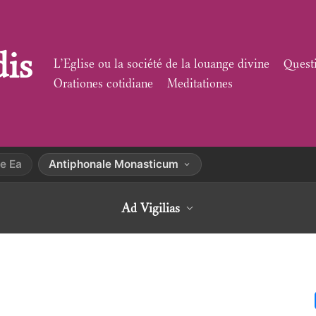
dis
L’Eglise ou la société de la louange divine
Quest
Orationes cotidiane
Meditationes
e Ea
Antiphonale Monasticum
Ad Vigilias