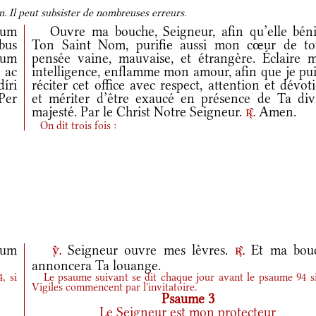
. Il peut subsister de nombreuses erreurs.
dum
Ouvre ma bouche, Seigneur, afin qu’elle béni
bus
Ton Saint Nom, purifie aussi mon cœur de to
ctum
pensée vaine, mauvaise, et étrangère. Éclaire 
 ac
intelligence, enflamme mon amour, afin que je pui
íri
réciter cet office avec respect, attention et dévot
Per
et mériter d’être exaucé en présence de Ta div
majesté. Par le Christ Notre Seigneur.
Amen.
r.
On dit trois fois :
eum
Seigneur ouvre mes lèvres.
Et ma bou
v.
r.
annoncera Ta louange.
, si
Le psaume suivant se dit chaque jour avant le psaume 94 si
Vigiles commencent par l'invitatoire.
Psaume 3
Le Seigneur est mon protecteur