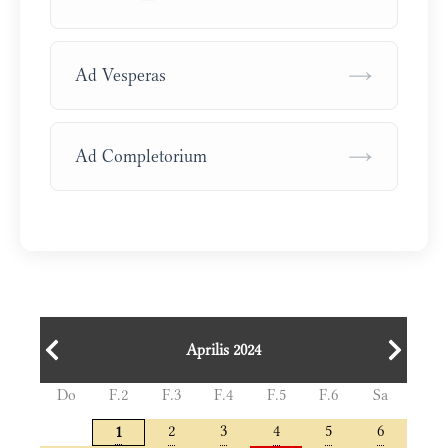
→
Ad Vesperas
→
Ad Completorium
Aprilis 2024
Do
F.2
F.3
F.4
F.5
F.6
Sa
2
3
4
5
6
1