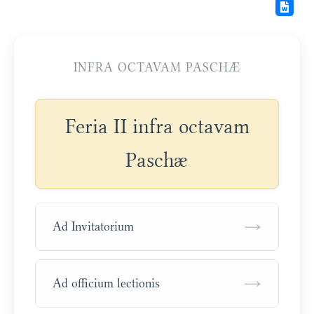
INFRA OCTAVAM PASCHÆ
Feria II infra octavam
Paschæ
→
Ad Invitatorium
→
Ad officium lectionis