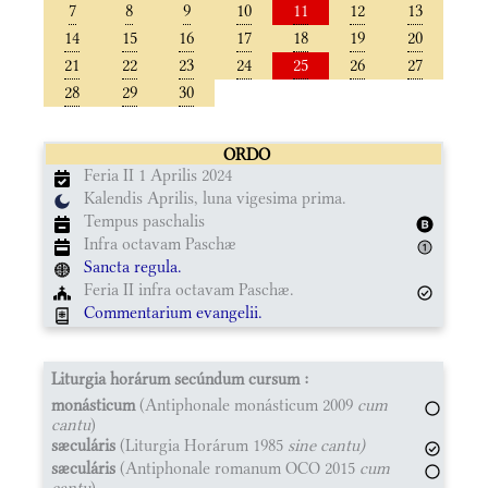
7
8
9
10
11
12
13
14
15
16
17
18
19
20
21
22
23
24
25
26
27
28
29
30
ORDO
Feria II 1 Aprilis 2024
Kalendis Aprilis, luna vigesima prima.
Tempus paschalis
Infra octavam Paschæ
Sancta regula.
Feria II infra octavam Paschæ.
Commentarium evangelii.
Liturgia horárum secúndum cursum :
monásticum
(Antiphonale monásticum 2009
cum
cantu
)
sæculáris
(Liturgia Horárum 1985
sine cantu)
sæculáris
(Antiphonale romanum OCO 2015
cum
cantu
)