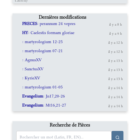
Dernières modifications
PRECES
: perannum 24 vepres
il y a 8 h
HY
: Caelestis formam gloriae
il y a 9 h
: martyrologium 12-25
il y a 12 h
: martyrologium 07-21
il y a 12 h
: AgnusXV
il y a 13 h
: SanctusXV
il y a 13 h
: KyrieXV
il y a 13 h
: martyrologium 01-05
il y a 14 h
Evangelium
: Jn17,20-26
il y a 14 h
Evangelium
: Mt16,21-27
il y a 14 h
Recherche de Pièces