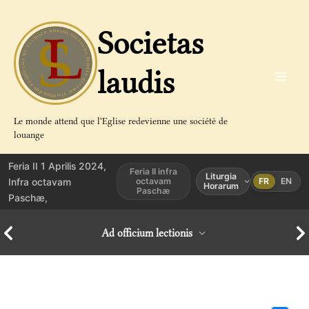
Aller
au
Societas
contenu
laudis
Le monde attend que l'Eglise redevienne une société de
louange
Feria II 1 Aprilis 2024,
Feria II infra
Liturgia
Infra octavam
octavam
FR
EN
Horarum
Paschæ
Paschæ,
Ad officium lectionis