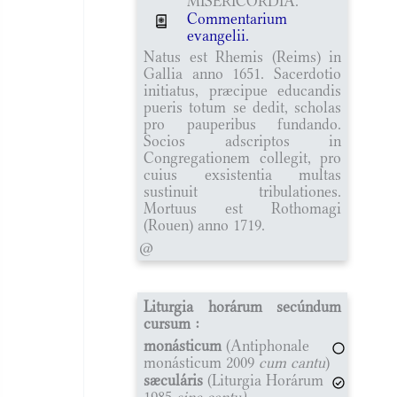
MISERICORDIA.
Commentarium
evangelii.
Natus est Rhemis (Reims) in
Gallia anno 1651. Sacerdotio
initiatus, præcipue educandis
pueris totum se dedit, scholas
pro pauperibus fundando.
Socios adscriptos in
Congregationem collegit, pro
cuius exsistentia multas
sustinuit tribulationes.
Mortuus est Rothomagi
(Rouen) anno 1719.
@
Liturgia horárum secúndum
cursum :
monásticum
(Antiphonale
monásticum 2009
cum cantu
)
sæculáris
(Liturgia Horárum
1985
sine cantu)