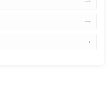
→
→
→