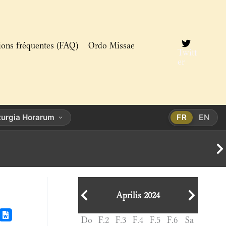
ions fréquentes (FAQ)
Ordo Missae
Twitt
er
turgia Horarum
FR
EN
Aprilis 2024
Do
F.2
F.3
F.4
F.5
F.6
Sa