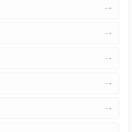
→
→
→
→
→