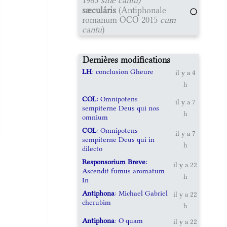
sæculáris
(Antiphonale
romanum OCO 2015
cum
cantu
)
Dernières modifications
LH
: conclusion Gheure
il y a 4
h
COL
: Omnipotens
il y a 7
sempiterne Deus qui nos
h
omnium
COL
: Omnipotens
il y a 7
sempiterne Deus qui in
h
dilecto
Responsorium Breve
:
il y a 22
Ascendit fumus aromatum
h
In
Antiphona
: Michael Gabriel
il y a 22
cherubim
h
Antiphona
: O quam
il y a 22