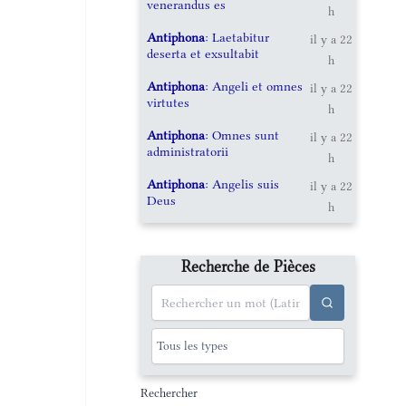
venerandus es
h
Antiphona
: Laetabitur
il y a 22
deserta et exsultabit
h
Antiphona
: Angeli et omnes
il y a 22
virtutes
h
Antiphona
: Omnes sunt
il y a 22
administratorii
h
Antiphona
: Angelis suis
il y a 22
Deus
h
Recherche de Pièces
Rechercher