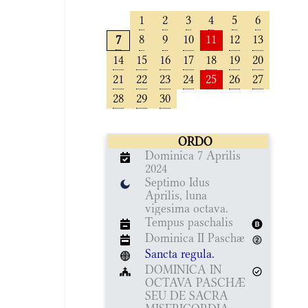
1
2
3
4
5
6
8
9
10
11
12
13
7
14
15
16
17
18
19
20
21
22
23
24
25
26
27
28
29
30
ORDO
Dominica 7 Aprilis
2024
Septimo Idus
Aprilis, luna
vigesima octava.
Tempus paschalis
Dominica II Paschæ
Sancta regula.
DOMINICA IN
OCTAVA PASCHÆ
SEU DE SACRA