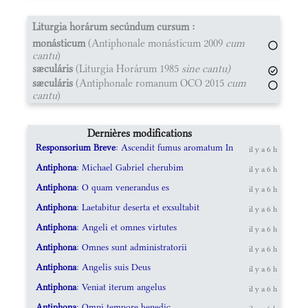
Liturgia horárum secúndum cursum :
monásticum
(Antiphonale monásticum 2009
cum
cantu
)
sæculáris
(Liturgia Horárum 1985
sine cantu)
sæculáris
(Antiphonale romanum OCO 2015
cum
cantu
)
Dernières modifications
Responsorium Breve
: Ascendit fumus aromatum In
il y a 6 h
Antiphona
: Michael Gabriel cherubim
il y a 6 h
Antiphona
: O quam venerandus es
il y a 6 h
Antiphona
: Laetabitur deserta et exsultabit
il y a 6 h
Antiphona
: Angeli et omnes virtutes
il y a 6 h
Antiphona
: Omnes sunt administratorii
il y a 6 h
Antiphona
: Angelis suis Deus
il y a 6 h
Antiphona
: Veniat iterum angelus
il y a 6 h
Antiphona
: Omni tempore benedic