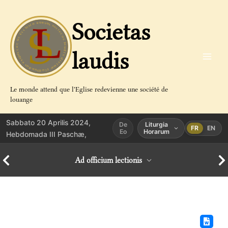
Aller
au
Societas
contenu
laudis
Le monde attend que l'Eglise redevienne une société de
louange
Sabbato 20 Aprilis 2024,
De
Liturgia
FR
EN
Eo
Horarum
Hebdomada III Paschæ,
Ad officium lectionis