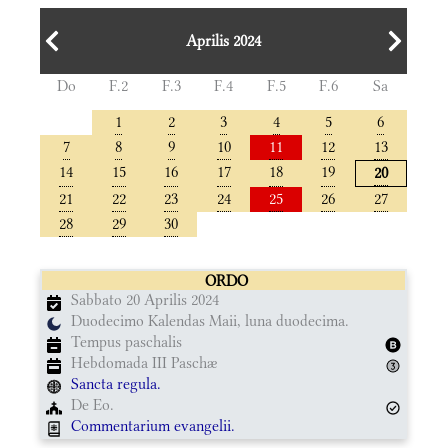
Aprilis 2024
Do
F.2
F.3
F.4
F.5
F.6
Sa
1
2
3
4
5
6
7
8
9
10
11
12
13
14
15
16
17
18
19
20
21
22
23
24
25
26
27
28
29
30
ORDO
Sabbato 20 Aprilis 2024
Duodecimo Kalendas Maii, luna duodecima.
Tempus paschalis
Hebdomada III Paschæ
Sancta regula.
De Eo.
Commentarium evangelii.