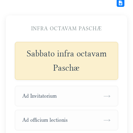
INFRA OCTAVAM PASCHÆ
Sabbato infra octavam
Paschæ
→
Ad Invitatorium
→
Ad officium lectionis