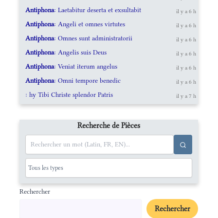
Antiphona
: Laetabitur deserta et exsultabit
il y a 6 h
Antiphona
: Angeli et omnes virtutes
il y a 6 h
Antiphona
: Omnes sunt administratorii
il y a 6 h
Antiphona
: Angelis suis Deus
il y a 6 h
Antiphona
: Veniat iterum angelus
il y a 6 h
Antiphona
: Omni tempore benedic
il y a 6 h
: hy Tibi Christe splendor Patris
il y a 7 h
Recherche de Pièces
Rechercher
Rechercher