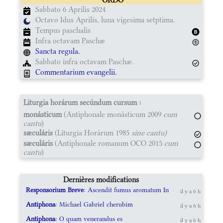
Sabbato 6 Aprilis 2024
Octavo Idus Aprilis, luna vigesima setptima.
Tempus paschalis
Infra octavam Paschæ
Sancta regula.
Sabbato infra octavam Paschæ.
Commentarium evangelii.
Liturgia horárum secúndum cursum :
monásticum
(Antiphonale monásticum 2009
cum
cantu
)
sæculáris
(Liturgia Horárum 1985
sine cantu)
sæculáris
(Antiphonale romanum OCO 2015
cum
cantu
)
Dernières modifications
Responsorium Breve
: Ascendit fumus aromatum In
il y a 6 h
Antiphona
: Michael Gabriel cherubim
il y a 6 h
Antiphona
: O quam venerandus es
il y a 6 h