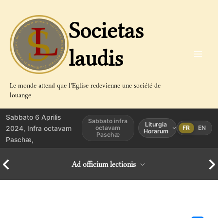
Aller
au
Societas
contenu
laudis
Le monde attend que l'Eglise redevienne une société de
louange
Sabbato 6 Aprilis
Sabbato infra
Liturgia
2024, Infra octavam
octavam
FR
EN
Horarum
Paschæ
Paschæ,
Ad officium lectionis