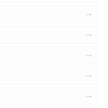
→
→
→
→
→