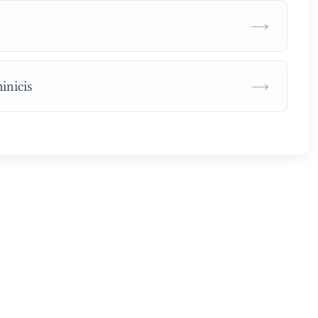
→
→
inicis