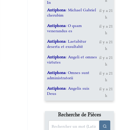
h
In
Antiphona
: Michael Gabriel
il y a 21
cherubim
h
Antiphona
: O quam
il y a 21
venerandus es
h
Antiphona
: Laetabitur
il y a 21
deserta et exsultabit
h
Antiphona
: Angeli et omnes
il y a 21
virtutes
h
Antiphona
: Omnes sunt
il y a 21
administratorii
h
Antiphona
: Angelis suis
il y a 21
Deus
h
Recherche de Pièces