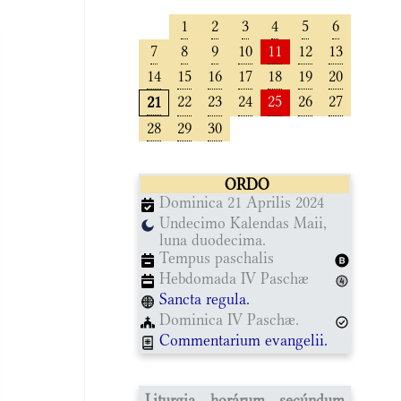
1
2
3
4
5
6
7
8
9
10
11
12
13
14
15
16
17
18
19
20
22
23
24
25
26
27
21
28
29
30
ORDO
Dominica 21 Aprilis 2024
Undecimo Kalendas Maii,
luna duodecima.
Tempus paschalis
Hebdomada IV Paschæ
Sancta regula.
Dominica IV Paschæ.
Commentarium evangelii.
Liturgia horárum secúndum