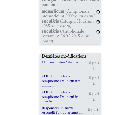
cursum :
monásticum
(Antiphonale
monásticum 2009
cum cantu
)
sæculáris
(Liturgia Horárum
1985
sine cantu)
sæculáris
(Antiphonale
romanum OCO 2015
cum
cantu
)
Dernières modifications
LH
: conclusion Gheure
il y a 3
h
COL
: Omnipotens
il y a 6
sempiterne Deus qui nos
h
omnium
COL
: Omnipotens
il y a 6
sempiterne Deus qui in
h
dilecto
Responsorium Breve
:
il y a 21
Ascendit fumus aromatum