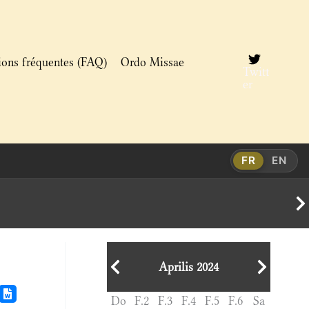
ions fréquentes (FAQ)
Ordo Missae
Twitt
er
FR
EN
Aprilis 2024
Do
F.2
F.3
F.4
F.5
F.6
Sa