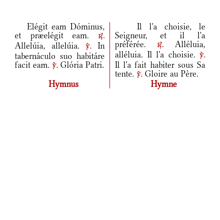
Elégit eam Dóminus,
Il l'a choisie, le
et præelégit eam.
Seigneur, et il l'a
r.
préférée.
Alléluia,
Allelúia, allelúia.
In
r.
v.
alléluia. Il l'a choisie.
tabernáculo suo habitáre
v.
facit eam.
Glória Patri.
Il l'a fait habiter sous Sa
v.
tente.
Gloire au Père.
v.
Hymnus
Hymne