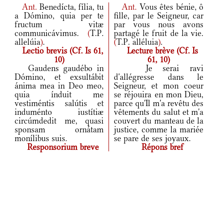
Ant.
Benedícta, fília, tu
Ant.
Vous êtes bénie, ô
a Dómino, quia per te
fille, par le Seigneur, car
fructum vitæ
par vous nous avons
communicávimus.
(
T.P.
partagé le fruit de la vie.
allelúia
)
.
(
T.P. alléluia
)
.
Lectio brevis (Cf. Is 61,
Lecture brève (Cf. Is
10)
61, 10)
Gaudens gaudébo in
Je serai ravi
Dómino, et exsultábit
d'allégresse dans le
ánima mea in Deo meo,
Seigneur, et mon coeur
quia índuit me
se réjouira en mon Dieu,
vestiméntis salútis et
parce qu'Il m'a revêtu des
induménto iustítiæ
vêtements du salut et m'a
circúmdedit me, quasi
couvert du manteau de la
sponsam ornátam
justice, comme la mariée
monílibus suis.
se pare de ses joyaux.
Responsorium breve
Répons bref