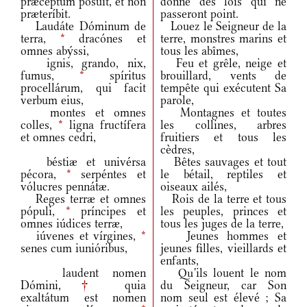
præcéptum pósuit, et non
donné des lois qui ne
præteríbit.
passeront point.
Laudáte Dóminum de
Louez le Seigneur de la
terra,
*
dracónes et
terre, monstres marins et
omnes abýssi,
tous les abîmes,
ignis, grando, nix,
Feu et grêle, neige et
fumus,
*
spíritus
brouillard, vents de
procellárum, qui facit
tempête qui exécutent Sa
verbum eius,
parole,
montes et omnes
Montagnes et toutes
colles,
*
ligna fructífera
les collines, arbres
et omnes cedri,
fruitiers et tous les
cèdres,
béstiæ et univérsa
Bêtes sauvages et tout
pécora,
*
serpéntes et
le bétail, reptiles et
vólucres pennátæ.
oiseaux ailés,
Reges terræ et omnes
Rois de la terre et tous
pópuli,
*
príncipes et
les peuples, princes et
omnes iúdices terræ,
tous les juges de la terre,
iúvenes et vírgines,
*
Jeunes hommes et
senes cum iunióribus,
jeunes filles, vieillards et
enfants,
laudent nomen
Qu'ils louent le nom
Dómini,
†
quia
du Seigneur, car Son
exaltátum est nomen
nom seul est élevé ; Sa