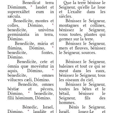
Benedícat terra
Que la terre bénisse le
Dóminum,
*
laudet et
Seigneur, qu'elle Le loue
superexáltet eum in
et L'exalte dans les
sǽcula.
siècles.
Benedícite, montes et
Bénissez le Seigneur,
colles, Dómino,
*
montagnes et collines,
benedícite, univérsa
bénissez le Seigneur,
germinántia in terra,
vous toutes, plantes qui
Dómino.
germez sur la terre.
Benedícite, mária et
Bénissez le Seigneur,
flúmina, Dómino,
*
mers et fleuves, bénissez
benedícite, fontes,
le Seigneur, sources.
Dómino.
Benedícite, cete et
Bénissez le Seigneur,
ómnia quæ movéntur in
baleines et tout ce qui se
aquis, Dómino,
*
meut dans les eaux,
benedícite, omnes
bénissez le Seigneur, tous
vólucres cæli, Dómino.
les oiseaux du ciel.
Benedícite, omnes
Bénissez le Seigneur,
béstiæ et pécora,
toutes les bêtes et le
Dómino,
*
benedícite,
bétail, bénissez le
fílii hóminum, Dómino.
Seigneur, fils des
hommes.
Bénedic, Israel,
Bénis le Seigneur,
Dómino,
*
laudáte et
Israël, louez-Le et