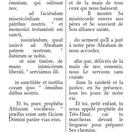
ómnium, qui odérunt
et de la main de tous
nos;
ceux qui nous haïssent.
ad faciéndam
Il montre Sa
misericórdiam cum
miséricorde envers nos
pátribus nostris
*
et
pères et Se souvient de
memorári testaménti sui
Son alliance sainte,
sancti,
iusiurándum, quod
du serment qu'Il a juré
iurávit ad Abraham
à notre père Abraham de
patrem nostrum,
*
nous accorder,
datúrum se nobis,
ut sine timóre, de
afin que, délivrés de la
manu inimicórum
main de nos ennemis,
liberáti,
*
serviámus illi
nous Le servions sans
crainte
in sanctitáte et iustítia
dans la sainteté et la
coram ipso
*
ómnibus
justice, en Sa présence,
diébus nostris.
tous les jours de notre
vie.
Et tu, puer, prophéta
Et toi, petit enfant, tu
Altíssimi vocáberis:
*
seras appelé prophète du
præíbis enim ante fáciem
Très-Haut, car tu
Dómini paráre vias eius,
marcheras devant le
Seigneur pour préparer
Ses chemins,