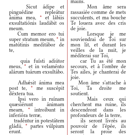
mains.
Sicut ádipe et
Mon âme sera
pinguédine repleátur
rassasiée comme de mets
ánima mea,
*
et lábiis
succulents, et ma bouche
exsultatiónis laudábit os
Te louera avec des cris
meum.
de joie.
Cum memor ero tui
Lorsque je me
super stratum meum,
*
in
souviendrai de Toi sur
matútinis meditábor de
mon lit, et durant les
te,
veilles de la nuit, je
méditerai sur Toi,
quia fuísti adiútor
car Tu as été mon
meus,
*
et in velaménto
secours, et à l'ombre de
alárum tuárum exsultábo.
Tes ailes, je chanterai de
joie.
Adhǽsit ánima mea
Mon âme s'attache à
post te,
*
me suscépit
Toi, Ta droite me
déxtera tua.
soutient.
Ipsi vero in ruínam
Mais ceux qui
quæsiérunt ánimam
cherchent ma ruine, ils
meam,
*
introíbunt in
descendront dans les
inferióra terræ,
profondeurs de la terre,
tradéntur in potestátem
ils seront livrés au
gládii,
*
partes vúlpium
pouvoir de l'épée, ils
erunt.
seront la proie des