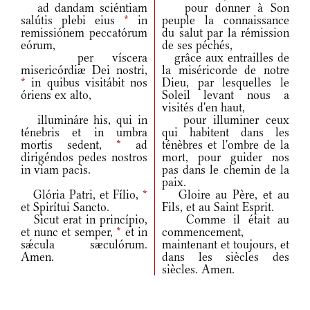
ad dandam sciéntiam
pour donner à Son
salútis plebi eius
*
in
peuple la connaissance
remissiónem peccatórum
du salut par la rémission
eórum,
de ses péchés,
per víscera
grâce aux entrailles de
misericórdiæ Dei nostri,
la miséricorde de notre
*
in quibus visitábit nos
Dieu, par lesquelles le
óriens ex alto,
Soleil levant nous a
visités d'en haut,
illumináre his, qui in
pour illuminer ceux
ténebris et in umbra
qui habitent dans les
mortis sedent,
*
ad
ténèbres et l'ombre de la
dirigéndos pedes nostros
mort, pour guider nos
in viam pacis.
pas dans le chemin de la
paix.
Glória Patri, et Fílio,
*
Gloire au Père, et au
et Spirítui Sancto.
Fils, et au Saint Esprit.
Sicut erat in princípio,
Comme il était au
et nunc et semper,
*
et in
commencement,
sǽcula sæculórum.
maintenant et toujours, et
Amen.
dans les siècles des
siècles. Amen.