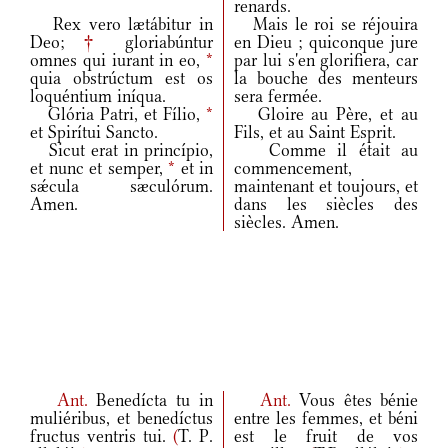
renards.
Rex vero lætábitur in
Mais le roi se réjouira
Deo;
†
gloriabúntur
en Dieu ; quiconque jure
omnes qui iurant in eo,
*
par lui s'en glorifiera, car
quia obstrúctum est os
la bouche des menteurs
loquéntium iníqua.
sera fermée.
Glória Patri, et Fílio,
*
Gloire au Père, et au
et Spirítui Sancto.
Fils, et au Saint Esprit.
Sicut erat in princípio,
Comme il était au
et nunc et semper,
*
et in
commencement,
sǽcula sæculórum.
maintenant et toujours, et
Amen.
dans les siècles des
siècles. Amen.
Ant.
Benedícta tu in
Ant.
Vous êtes bénie
muliéribus, et benedíctus
entre les femmes, et béni
fructus ventris tui.
(
T. P.
est le fruit de vos