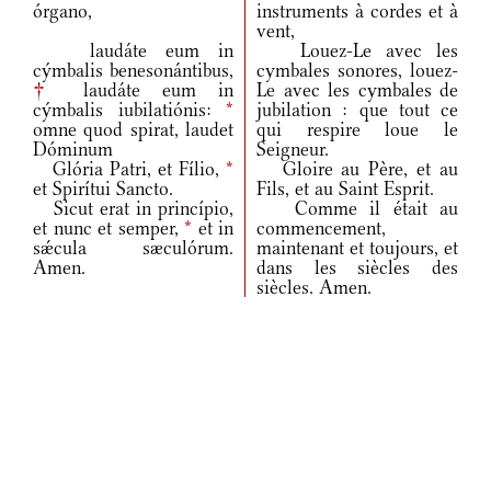
órgano,
instruments à cordes et à
vent,
laudáte eum in
Louez-Le avec les
cýmbalis benesonántibus,
cymbales sonores, louez-
†
laudáte eum in
Le avec les cymbales de
cýmbalis iubilatiónis:
*
jubilation : que tout ce
omne quod spirat, laudet
qui respire loue le
Dóminum
Seigneur.
Glória Patri, et Fílio,
*
Gloire au Père, et au
et Spirítui Sancto.
Fils, et au Saint Esprit.
Sicut erat in princípio,
Comme il était au
et nunc et semper,
*
et in
commencement,
sǽcula sæculórum.
maintenant et toujours, et
Amen.
dans les siècles des
siècles. Amen.