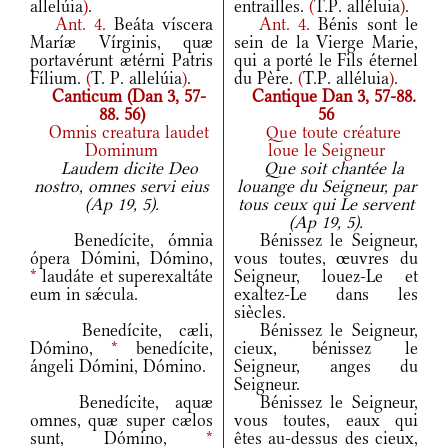
allelúia
)
.
entrailles.
(
T.P. alléluia
)
.
Ant.
4.
Beáta víscera
Ant.
4.
Bénis sont le
Maríæ Vírginis, quæ
sein de la Vierge Marie,
portavérunt ætérni Patris
qui a porté le Fils éternel
Fílium.
(
T. P. allelúia
)
.
du Père.
(
T.P. alléluia
)
.
Canticum (Dan 3, 57-
Cantique Dan 3, 57-88.
88. 56)
56
Omnis creatura laudet
Que toute créature
Dominum
loue le Seigneur
Laudem dicite Deo
Que soit chantée la
nostro, omnes servi eius
louange du Seigneur, par
(Ap 19, 5).
tous ceux qui Le servent
(Ap 19, 5).
Benedícite, ómnia
Bénissez le Seigneur,
ópera Dómini, Dómino,
vous toutes, œuvres du
*
laudáte et superexaltáte
Seigneur, louez-Le et
eum in sǽcula.
exaltez-Le dans les
siècles.
Benedícite, cæli,
Bénissez le Seigneur,
Dómino,
*
benedícite,
cieux, bénissez le
ángeli Dómini, Dómino.
Seigneur, anges du
Seigneur.
Benedícite, aquæ
Bénissez le Seigneur,
omnes, quæ super cælos
vous toutes, eaux qui
sunt, Dómino,
*
êtes au-dessus des cieux,