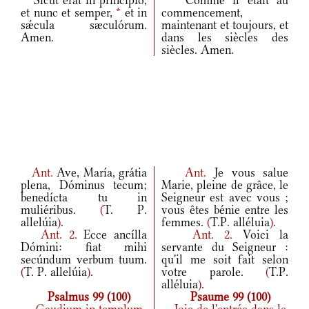
Sicut erat in princípio,
Comme il était au
et nunc et semper,
*
et in
commencement,
sǽcula sæculórum.
maintenant et toujours, et
Amen.
dans les siècles des
siècles. Amen.
Ant.
Ave, María, grátia
Ant.
Je vous salue
plena, Dóminus tecum;
Marie, pleine de grâce, le
benedícta tu in
Seigneur est avec vous ;
muliéribus.
(
T. P.
vous êtes bénie entre les
allelúia
)
.
femmes.
(
T.P. alléluia
)
.
Ant.
2.
Ecce ancílla
Ant.
2.
Voici la
Dómini: fiat mihi
servante du Seigneur :
secúndum verbum tuum.
qu'il me soit fait selon
(
T. P. allelúia
)
.
votre parole.
(
T.P.
alléluia
)
.
Psalmus 99 (100)
Psaume 99 (100)