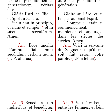
usque in generatiónem et
dure de génération en
generatiónem véritas
génération.
eius.
Glória Patri, et Fílio,
*
Gloire au Père, et au
et Spirítui Sancto.
Fils, et au Saint Esprit.
Sicut erat in princípio,
Comme il était au
et nunc et semper,
*
et in
commencement,
sǽcula sæculórum.
maintenant et toujours, et
Amen.
dans les siècles des
siècles. Amen.
Ant.
Ecce ancílla
Ant.
Voici la servante
Dómini: fiat mihi
du Seigneur : qu'il me
secúndum verbum tuum.
soit fait selon votre
(
T. P. allelúia
)
.
parole.
(
T.P. alléluia
)
.
Ant.
3.
Benedícta tu in
Ant.
3.
Vous êtes bénie
muliéribus, et benedíctus
entre les femmes, et béni