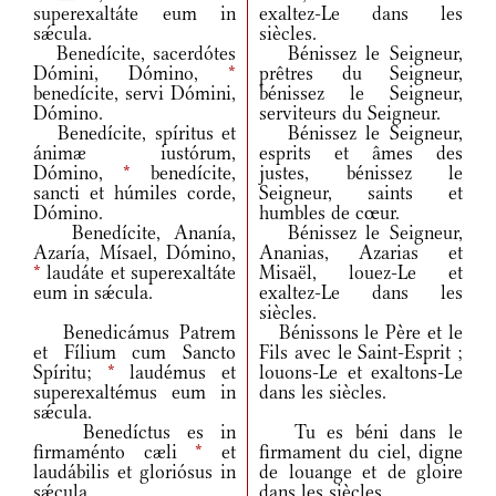
superexaltáte eum in
exaltez-Le dans les
sǽcula.
siècles.
Benedícite, sacerdótes
Bénissez le Seigneur,
Dómini, Dómino,
*
prêtres du Seigneur,
benedícite, servi Dómini,
bénissez le Seigneur,
Dómino.
serviteurs du Seigneur.
Benedícite, spíritus et
Bénissez le Seigneur,
ánimæ iustórum,
esprits et âmes des
Dómino,
*
benedícite,
justes, bénissez le
sancti et húmiles corde,
Seigneur, saints et
Dómino.
humbles de cœur.
Benedícite, Ananía,
Bénissez le Seigneur,
Azaría, Mísael, Dómino,
Ananias, Azarias et
*
laudáte et superexaltáte
Misaël, louez-Le et
eum in sǽcula.
exaltez-Le dans les
siècles.
Benedicámus Patrem
Bénissons le Père et le
et Fílium cum Sancto
Fils avec le Saint-Esprit ;
Spíritu;
*
laudémus et
louons-Le et exaltons-Le
superexaltémus eum in
dans les siècles.
sǽcula.
Benedíctus es in
Tu es béni dans le
firmaménto cæli
*
et
firmament du ciel, digne
laudábilis et gloriósus in
de louange et de gloire
sǽcula.
dans les siècles.