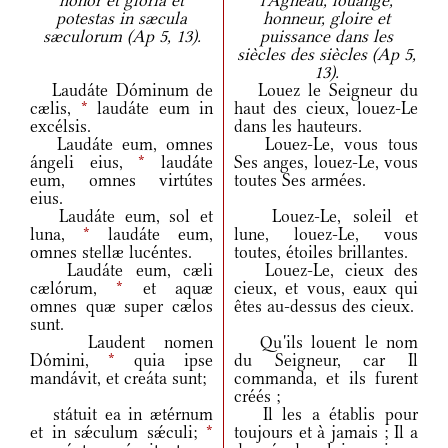
honor et gloria et
l'Agneau, louange,
potestas in sæcula
honneur, gloire et
sæculorum (Ap 5, 13).
puissance dans les
siècles des siècles (Ap 5,
13).
Laudáte Dóminum de
Louez le Seigneur du
cælis,
*
laudáte eum in
haut des cieux, louez-Le
excélsis.
dans les hauteurs.
Laudáte eum, omnes
Louez-Le, vous tous
ángeli eius,
*
laudáte
Ses anges, louez-Le, vous
eum, omnes virtútes
toutes Ses armées.
eius.
Laudáte eum, sol et
Louez-Le, soleil et
luna,
*
laudáte eum,
lune, louez-Le, vous
omnes stellæ lucéntes.
toutes, étoiles brillantes.
Laudáte eum, cæli
Louez-Le, cieux des
cælórum,
*
et aquæ
cieux, et vous, eaux qui
omnes quæ super cælos
êtes au-dessus des cieux.
sunt.
Laudent nomen
Qu'ils louent le nom
Dómini,
*
quia ipse
du Seigneur, car Il
mandávit, et creáta sunt;
commanda, et ils furent
créés ;
státuit ea in ætérnum
Il les a établis pour
et in sǽculum sǽculi;
*
toujours et à jamais ; Il a