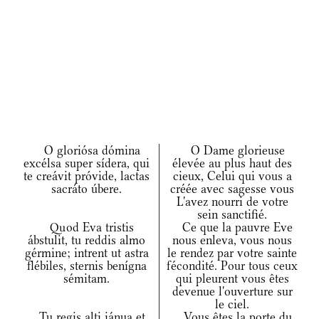
O gloriósa dómina
O Dame glorieuse
excélsa super sídera, qui
élevée au plus haut des
te creávit próvide, lactas
cieux, Celui qui vous a
sacráto úbere.
créée avec sagesse vous
L'avez nourri de votre
sein sanctifié.
Quod Eva tristis
Ce que la pauvre Eve
ábstulit, tu reddis almo
nous enleva, vous nous
gérmine; intrent ut astra
le rendez par votre sainte
flébiles, sternis benígna
fécondité. Pour tous ceux
sémitam.
qui pleurent vous êtes
devenue l'ouverture sur
le ciel.
Tu regis alti iánua et
Vous êtes la porte du