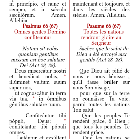
in princípio, et nunc et
maintenant et toujours, et
semper, et in sǽcula
dans les siècles des
sæculórum. Amen.
siècles. Amen. Alléluia.
Allelúia.
Psalmus 66 (67)
Psaume 66 (67)
Omnes gentes Domino
Toutes les nations
confiteantur
rendront gloire au
Seigneur
Notum sit vobis
Sachez que le salut de
quoniam gentibus
Dieu a été envoyé aux
missum est hoc salutare
gentils (Act 28, 28).
Dei (Act 28, 28).
Deus misereátur nostri
Que Dieu ait pitié de
et benedícat nobis;
*
nous et nous bénisse ;
illúminet vultum suum
qu'Il fasse briller sur
super nos,
nous Son visage,
ut cognoscátur in terra
pour que sur la terre
via tua,
*
in ómnibus
on connaisse Ta voie,
géntibus salutáre tuum.
parmi toutes les nations
Ton salut.
Confiteántur tibi
Que les peuples Te
pópuli, Deus;
*
rendent grâce, ô Dieu ;
confiteántur tibi pópuli
que tous les peuples Te
omnes.
rendent grâce.
Læténtur et exsúltent
Que les nations se