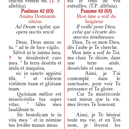
fructus ventris tui.
(
T. P.
est le fruit de vos
allelúia
)
.
entrailles.
(
T.P. alléluia
)
.
Psalmus 62 (63)
Psaume 62 (63)
Anima Dominum
Mon âme a soif du
sitiens
Seigneur
Ad Deum vigilat, qui
Il veille pour Dieu,
opera noctis reicit.
celui qui s'écarte des
œuvres ténébreuses.
Deus, Deus meus es
Dieu, Tu es mon Dieu,
tu,
*
ad te de luce vígilo.
dès l'aube je Te cherche.
Sitívit in te ánima mea,
Mon âme a soif de Toi,
†
te desiderávit caro
ma chair Te désire, dans
mea.
*
In terra desérta et
une terre aride,
árida et inaquósa,
desséchée et sans eau.
sic in sancto appárui
Ainsi, je T'ai
tibi,
*
ut vidérem
contemplé dans le
virtútem tuam et glóriam
sanctuaire, pour voir Ta
tuam.
puissance et Ta gloire.
Quóniam mélior est
Car Ta miséricorde
misericórdia tua super
vaut mieux que la vie,
vitas,
*
lábia mea
mes lèvres Te loueront.
laudábunt te.
Sic benedícam te in
Ainsi, je Te bénirai
vita mea
*
et in nómine
toute ma vie, et en Ton
tuo levábo manus meas.
nom, je lèverai les