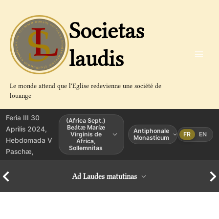
Aller
au
Societas
contenu
laudis
Le monde attend que l'Eglise redevienne une société de
louange
Feria III 30
(Africa Sept.)
Beátæ Maríæ
Aprilis 2024,
Antiphonale
Vírginis de
FR
EN
Monasticum
Hebdomada V
Africa,
Sollemnitas
Paschæ,
Ad Laudes matutinas