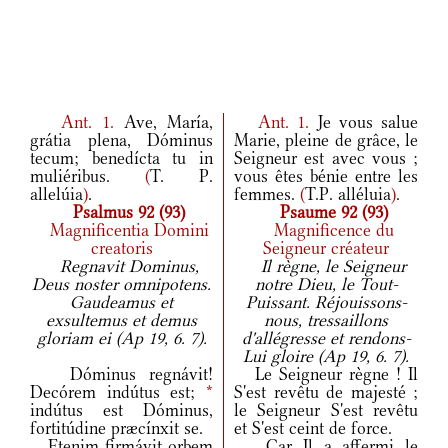
Ant.
1.
Ave, María,
Ant.
1.
Je vous salue
grátia plena, Dóminus
Marie, pleine de grâce, le
tecum; benedícta tu in
Seigneur est avec vous ;
muliéribus.
(
T. P.
vous êtes bénie entre les
allelúia
)
.
femmes.
(
T.P. alléluia
)
.
Psalmus 92 (93)
Psaume 92 (93)
Magnificentia Domini
Magnificence du
creatoris
Seigneur créateur
Regnavit Dominus,
Il règne, le Seigneur
Deus noster omnipotens.
notre Dieu, le Tout-
Gaudeamus et
Puissant. Réjouissons-
exsultemus et demus
nous, tressaillons
gloriam ei (Ap 19, 6. 7).
d'allégresse et rendons-
Lui gloire (Ap 19, 6. 7).
Dóminus regnávit!
Le Seigneur règne ! Il
Decórem indútus est;
*
S'est revêtu de majesté ;
indútus est Dóminus,
le Seigneur S'est revêtu
fortitúdine præcínxit se.
et S'est ceint de force.
Etenim firmávit orbem
Car Il a affermi le