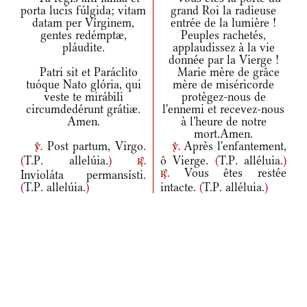
porta lucis fúlgida; vitam
grand Roi la radieuse
datam per Vírginem,
entrée de la lumière !
gentes redémptæ,
Peuples rachetés,
pláudite.
applaudissez à la vie
donnée par la Vierge !
Patri sit et Paráclito
Marie mère de grâce
tuóque Nato glória, qui
mère de miséricorde
veste te mirábili
protègez-nous de
circumdedérunt grátiæ.
l'ennemi et recevez-nous
Amen.
à l'heure de notre
mort.Amen.
Post partum, Virgo.
Après l'enfantement,
v.
v.
(
T.P. allelúia.
)
ô Vierge.
(
T.P. alléluia.
)
r.
Vous êtes restée
Invioláta permansísti.
r.
(
T.P. allelúia.
)
intacte.
(
T.P. alléluia.
)