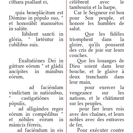
cíthara psallant ei,
célèbrent avec le
tambourin et la harpe,
quia beneplácitum est
Car le Seigneur est bon
Dómino in pópulo suo,
*
pour Son peuple, et
et honorábit mansuétos
honore les humbles de
in salúte.
salut.
Iúbilent sancti in
Que les fidèles
glória,
*
læténtur in
triomphent dans la
cubílibus suis.
gloire, qu'ils poussent
des cris de joie sur leurs
couches.
Exaltatiónes Dei in
Que les louanges de
gútture eórum
*
et gládii
Dieu soient dans leur
ancípites in mánibus
bouche, et le glaive à
eórum,
deux tranchants dans
leur main,
ad faciéndam
pour exercer la
vindíctam in natiónibus,
vengeance sur les
*
castigatiónes in
nations, et le châtiment
pópulis,
sur les peuples,
ad alligándos reges
pour lier leurs rois
eórum in compédibus
*
avec des chaînes, et leurs
et nóbiles eórum in
nobles avec des entraves
mánicis férreis,
de fer,
ad faciéndum in eis
Pour exécuter contre