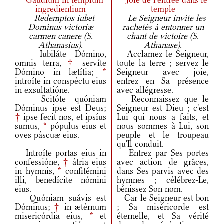
Gaudium in templum
Joie de l'entrée dans le
ingredientium
temple
Redemptos iubet
Le Seigneur invite les
Dominus victoriæ
rachetés à entonner un
carmen canere (S.
chant de victoire (S.
Athanasius).
Athanase).
Iubiláte Dómino,
Acclamez le Seigneur,
omnis terra,
†
servíte
toute la terre ; servez le
Dómino in lætítia;
*
Seigneur avec joie,
introíte in conspéctu eius
entrez en Sa présence
in exsultatióne.
avec allégresse.
Scitóte quóniam
Reconnaissez que le
Dóminus ipse est Deus;
Seigneur est Dieu ; c'est
†
ipse fecit nos, et ipsíus
Lui qui nous a faits, et
sumus,
*
pópulus eius et
nous sommes à Lui, son
oves páscuæ eius.
peuple et le troupeau
qu'Il conduit.
Introíte portas eius in
Entrez par Ses portes
confessióne,
†
átria eius
avec action de grâces,
in hymnis,
*
confitémini
dans Ses parvis avec des
illi, benedícite nómini
hymnes ; célébrez-Le,
eius.
bénissez Son nom.
Quóniam suávis est
Car le Seigneur est bon
Dóminus;
†
in ætérnum
; Sa miséricorde est
misericórdia eius,
*
et
éternelle, et Sa vérité