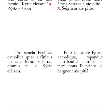
mente : Kýrie eléison !
âme : Seigneur, aie pitié !
r.
Seigneur aie pitié.
Kýrie eléison.
r.
Pro sancta Ecclésia
Pour la sainte Église
cathólica, quad a fínibus
catholique, répandue
usque ad términos terræ,
d'un bout à l'autre de la
orámus te.
Kýrie
terre, nous Te prions.
r.
r.
eléison.
Seigneur aie pitié.