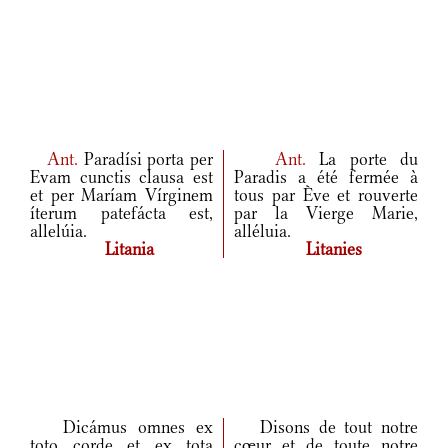
Ant.
Paradísi porta per
Ant.
La porte du
Evam cunctis clausa est
Paradis a été fermée à
et per Maríam Vírginem
tous par Ève et rouverte
íterum patefácta est,
par la Vierge Marie,
allelúia.
alléluia.
Litania
Litanies
Dicámus omnes ex
Disons de tout notre
toto corde et ex tota
cœur et de toute notre