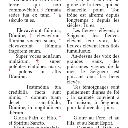
terræ, qui non
globe de la terre, qui ne
commovébitur.
†
Firmáta
chancelle point. Ton
sedes tua ex tunc,
*
a
trône est affermi depuis
sǽculo tu es.
longtemps ; depuis les
siècles, Tu es.
Elevavérunt flúmina,
Les fleuves élèvent, ô
Dómine,
†
elevavérunt
Seigneur, les fleuves
flúmina vocem suam,
*
élèvent leur voix, les
elevavérunt flúmina
fleuves élèvent leurs flots
fragórem suum.
tumultueux.
Super voces aquárum
Au-dessus des voix des
multárum,
†
super
grandes eaux, des
poténtes elatiónes maris,
puissantes vagues de la
*
potens in altis
mer, le Seigneur est
Dóminus.
puissant dans les lieux
élevés.
Testimónia tua
Tes témoignages sont
credibília facta sunt
pleinement dignes de foi
nimis;
*
domum tuam
; la sainteté convient à
decet sanctitúdo,
Ta maison, ô Seigneur,
Dómine, in longitúdinem
pour la durée des jours.
diérum.
Glória Patri, et Fílio,
*
Gloire au Père, et au
et Spirítui Sancto.
Fils, et au Saint Esprit.