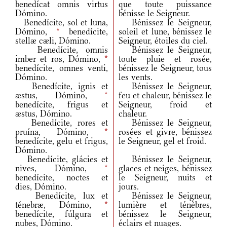
benedícat omnis virtus
que toute puissance
Dómino.
bénisse le Seigneur.
Benedícite, sol et luna,
Bénissez le Seigneur,
Dómino,
*
benedícite,
soleil et lune, bénissez le
stellæ cæli, Dómino.
Seigneur, étoiles du ciel.
Benedícite, omnis
Bénissez le Seigneur,
imber et ros, Dómino,
*
toute pluie et rosée,
benedícite, omnes venti,
bénissez le Seigneur, tous
Dómino.
les vents.
Benedícite, ignis et
Bénissez le Seigneur,
æstus, Dómino,
*
feu et chaleur, bénissez le
benedícite, frigus et
Seigneur, froid et
æstus, Dómino.
chaleur.
Benedícite, rores et
Bénissez le Seigneur,
pruína, Dómino,
*
rosées et givre, bénissez
benedícite, gelu et frigus,
le Seigneur, gel et froid.
Dómino.
Benedícite, glácies et
Bénissez le Seigneur,
nives, Dómino,
*
glaces et neiges, bénissez
benedícite, noctes et
le Seigneur, nuits et
dies, Dómino.
jours.
Benedícite, lux et
Bénissez le Seigneur,
ténebræ, Dómino,
*
lumière et ténèbres,
benedícite, fúlgura et
bénissez le Seigneur,
nubes, Dómino.
éclairs et nuages.