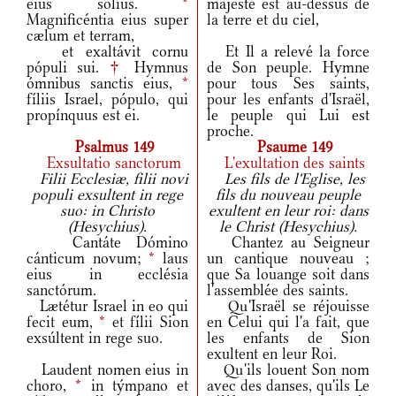
eius solíus.
*
majesté est au-dessus de
Magnificéntia eius super
la terre et du ciel,
cælum et terram,
et exaltávit cornu
Et Il a relevé la force
pópuli sui.
†
Hymnus
de Son peuple. Hymne
ómnibus sanctis eius,
*
pour tous Ses saints,
fíliis Israel, pópulo, qui
pour les enfants d'Israël,
propínquus est ei.
le peuple qui Lui est
proche.
Psalmus 149
Psaume 149
Exsultatio sanctorum
L'exultation des saints
Filii Ecclesiæ, filii novi
Les fils de l'Eglise, les
populi exsultent in rege
fils du nouveau peuple
suo: in Christo
exultent en leur roi: dans
(Hesychius).
le Christ (Hesychius).
Cantáte Dómino
Chantez au Seigneur
cánticum novum;
*
laus
un cantique nouveau ;
eius in ecclésia
que Sa louange soit dans
sanctórum.
l'assemblée des saints.
Lætétur Israel in eo qui
Qu'Israël se réjouisse
fecit eum,
*
et fílii Sion
en Celui qui l'a fait, que
exsúltent in rege suo.
les enfants de Sion
exultent en leur Roi.
Laudent nomen eius in
Qu'ils louent Son nom
choro,
*
in týmpano et
avec des danses, qu'ils Le