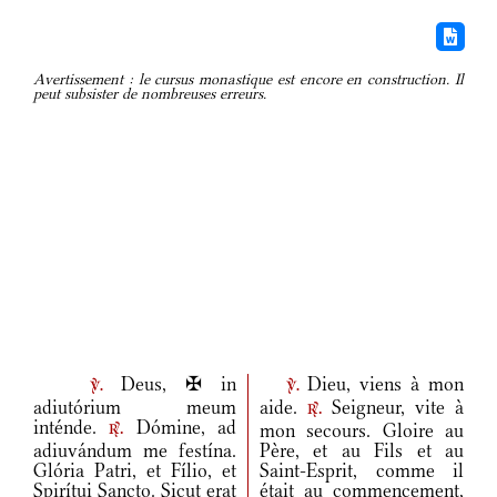
Avertissement : le cursus monastique est encore en construction. Il
peut subsister de nombreuses erreurs.
Deus, ✠ in
Dieu, viens à mon
v.
v.
adiutórium meum
aide.
Seigneur, vite à
r.
inténde.
Dómine, ad
mon secours. Gloire au
r.
adiuvándum me festína.
Père, et au Fils et au
Glória Patri, et Fílio, et
Saint-Esprit, comme il
Spirítui Sancto. Sicut erat
était au commencement,