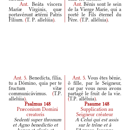
Ant.
Beáta víscera
Ant.
Bénis sont le sein
Maríæ Vírginis, quæ
de la Vierge Marie, qui a
portavérunt ætérni Patris
porté le Fils éternel du
Fílium.
(
T. P. allelúia
)
.
Père.
(
T.P. alléluia
)
.
Ant.
5.
Benedícta, fília,
Ant.
5.
Vous êtes bénie,
tu a Dómino, quia per te
ô fille, par le Seigneur,
fructum vitæ
car par vous nous avons
communicávimus.
(
T.P.
partagé le fruit de la vie.
allelúia
)
.
(
T.P. alléluia
)
.
Psalmus 148
Psaume 148
Præconium Domini
Supplication au
creatoris
Seigneur créateur
Sedenti super thronum
A Celui qui est assis
et Agno benedictio et
sur le trône et à