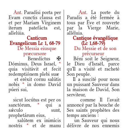
Ant.
Paradísi porta per
Ant.
La porte du
Evam cunctis clausa est
Paradis a été fermée à
et per Maríam Vírginem
tous par Ève et rouverte
íterum patefácta est,
par la Vierge Marie,
allelúia.
alléluia.
Canticum
Cantique évangélique
Evangelicum Lc 1, 68-79
(Lc 1,68-79)
De Messia eiusque
Du Messie et de son
præcursore
précurseur
Benedíctus ✠
Béni soit le Seigneur,
Dóminus, Deus Israel,
*
le Dieu d'Israël, parce
quia visitávit et fecit
qu'Il a visité et racheté
redemptiónem plebi suæ
Son peuple.
et eréxit cornu salútis
Il a suscité pour nous
nobis
*
in domo David
un puissant Sauveur dans
púeri sui,
la maison de David, Son
serviteur,
sicut locútus est per os
comme Il l'avait
sanctórum,
*
qui a
annoncé par la bouche de
sǽculo sunt,
Ses saints prophètes des
prophetárum eius,
temps anciens :
salútem ex inimícis
un Sauveur qui nous
nostris
*
et de manu
délivre de nos ennemis