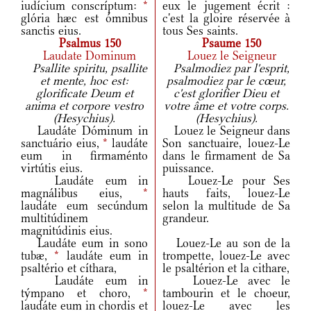
iudícium conscríptum:
*
eux le jugement écrit :
glória hæc est ómnibus
c'est la gloire réservée à
sanctis eius.
tous Ses saints.
Psalmus 150
Psaume 150
Laudate Dominum
Louez le Seigneur
Psallite spiritu, psallite
Psalmodiez par l'esprit,
et mente, hoc est:
psalmodiez par le cœur,
glorificate Deum et
c'est glorifier Dieu et
anima et corpore vestro
votre âme et votre corps.
(Hesychius).
(Hesychius).
Laudáte Dóminum in
Louez le Seigneur dans
sanctuário eius,
*
laudáte
Son sanctuaire, louez-Le
eum in firmaménto
dans le firmament de Sa
virtútis eius.
puissance.
Laudáte eum in
Louez-Le pour Ses
magnálibus eius,
*
hauts faits, louez-Le
laudáte eum secúndum
selon la multitude de Sa
multitúdinem
grandeur.
magnitúdinis eius.
Laudáte eum in sono
Louez-Le au son de la
tubæ,
*
laudáte eum in
trompette, louez-Le avec
psaltério et cíthara,
le psaltérion et la cithare,
Laudáte eum in
Louez-Le avec le
týmpano et choro,
*
tambourin et le choeur,
laudáte eum in chordis et
louez-Le avec les