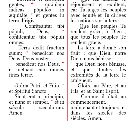
gentes,
†
quóniam
réjouissent et exultent,
iúdicas pópulos in
car Tu juges les peuples
æquitáte
*
et gentes in
avec équité et Tu diriges
terra dírigis.
les nations sur la terre.
Confiteántur tibi
Que les peuples Te
pópuli, Deus,
*
rendent grâce, ô Dieu ;
confiteántur tibi pópuli
que tous les peuples Te
omnes.
rendent grâce.
Terra dedit fructum
La terre a donné son
suum;
*
benedícat nos
fruit ; que Dieu, notre
Deus, Deus noster,
Dieu, nous bénisse,
benedícat nos Deus,
*
que Dieu nous bénisse,
et métuant eum omnes
et que toutes les
fines terræ.
extrémités de la terre le
craignent.
Glória Patri, et Fílio,
*
Gloire au Père, et au
et Spirítui Sancto.
Fils, et au Saint Esprit.
Sicut erat in princípio,
Comme il était au
et nunc et semper,
*
et in
commencement,
sǽcula sæculórum.
maintenant et toujours, et
Amen.
dans les siècles des
siècles. Amen.