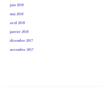
juin 2018
mai 2018
avril 2018
janvier 2018
décembre 2017
novembre 2017
Societas laudis 2026
CELEBRÁTIO LITÚRGICA (ORDO)
LITURGIA HORÁRUM SECÚNDUM CURSUM
De Ea
Monásticum (Antiphonale 2009)