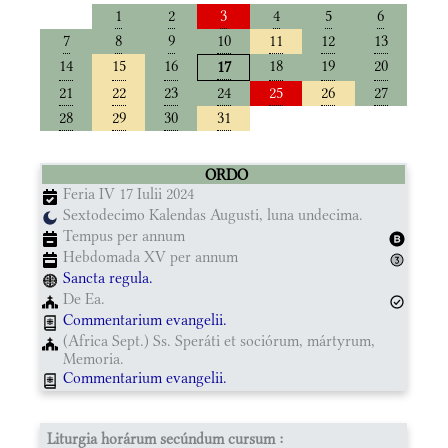
1
2
3
4
5
6
7
8
9
10
11
12
13
14
15
16
18
19
20
17
21
22
23
24
25
26
27
28
29
30
31
ORDO
Feria IV 17 Iulii 2024
Sextodecimo Kalendas Augusti, luna undecima.
Tempus per annum
Hebdomada XV per annum
Sancta regula.
De Ea.
Commentarium evangelii.
(Africa Sept.) Ss. Speráti et sociórum, mártyrum,
Memoria.
Commentarium evangelii.
Liturgia horárum secúndum cursum :