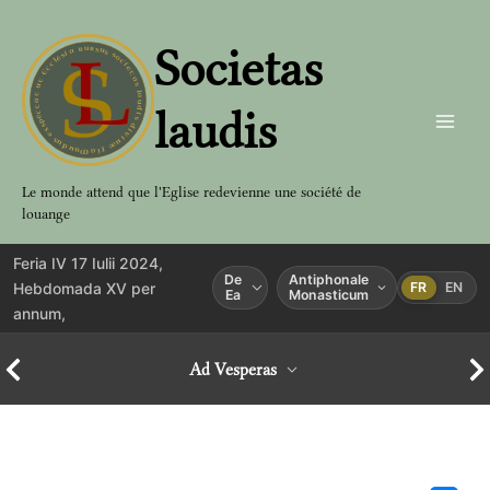
Aller
au
Societas
contenu
laudis
Le monde attend que l'Eglise redevienne une société de
louange
Feria IV 17 Iulii 2024,
De
Antiphonale
Hebdomada XV per
FR
EN
Ea
Monasticum
annum,
Ad Vesperas