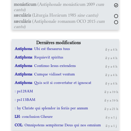
monásticum
(Antiphonale monásticum 2009
cum
cantu
)
sæculáris
(Liturgia Horárum 1985
sine cantu)
sæculáris
(Antiphonale romanum OCO 2015
cum
cantu
)
Dernières modifications
Antiphona
: Ubi est thesaurus tuus
il y a 4 h
Antiphona
: Requievit spiritus
il y a 4 h
Antiphona
: Continuo Iesus extendens
il y a 4 h
Antiphona
: Cumque vidisset ventum
il y a 4 h
Antiphona
: Quis scit si convertatur et ignoscat
il y a 4 h
: ps128AM
il y a 19 h
: ps113BAM
il y a 19 h
: hy Christe qui splendor in feriis per annum
il y a 21 h
LH
: conclusion Gheure
il y a 1 j
COL
: Omnipotens sempiterne Deus qui nos omnium
il y a 1 j