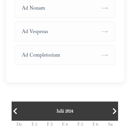
→
Ad Nonam
→
Ad Vesperas
→
Ad Completorium
Iulii 2024
Do
F.2
F.3
F.4
F.5
F.6
Sa