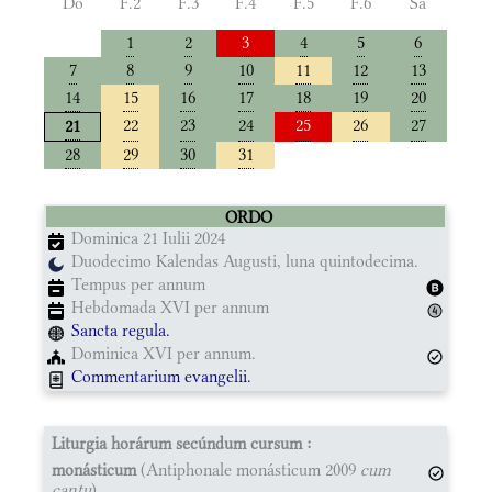
Do
F.2
F.3
F.4
F.5
F.6
Sa
1
2
3
4
5
6
7
8
9
10
11
12
13
14
15
16
17
18
19
20
22
23
24
25
26
27
21
28
29
30
31
ORDO
Dominica 21 Iulii 2024
Duodecimo Kalendas Augusti, luna quintodecima.
Tempus per annum
Hebdomada XVI per annum
Sancta regula.
Dominica XVI per annum.
Commentarium evangelii.
Liturgia horárum secúndum cursum :
monásticum
(Antiphonale monásticum 2009
cum
cantu
)