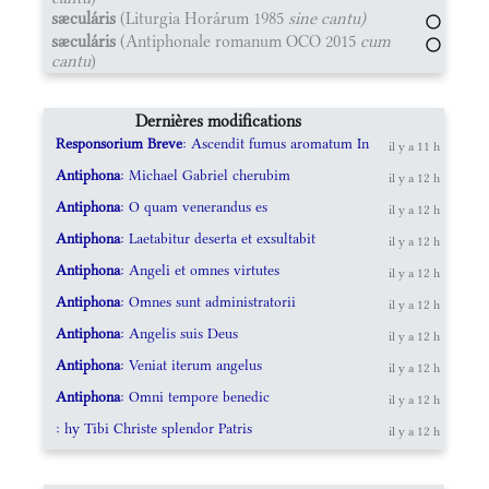
sæculáris
(Liturgia Horárum 1985
sine cantu)
sæculáris
(Antiphonale romanum OCO 2015
cum
cantu
)
Dernières modifications
Responsorium Breve
: Ascendit fumus aromatum In
il y a 11 h
Antiphona
: Michael Gabriel cherubim
il y a 12 h
Antiphona
: O quam venerandus es
il y a 12 h
Antiphona
: Laetabitur deserta et exsultabit
il y a 12 h
Antiphona
: Angeli et omnes virtutes
il y a 12 h
Antiphona
: Omnes sunt administratorii
il y a 12 h
Antiphona
: Angelis suis Deus
il y a 12 h
Antiphona
: Veniat iterum angelus
il y a 12 h
Antiphona
: Omni tempore benedic
il y a 12 h
: hy Tibi Christe splendor Patris
il y a 12 h