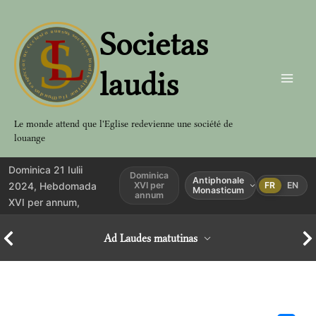
Aller
au
Societas
contenu
laudis
Le monde attend que l'Eglise redevienne une société de
louange
Dominica 21 Iulii
Dominica
Antiphonale
2024, Hebdomada
XVI per
FR
EN
Monasticum
annum
XVI per annum,
Ad Laudes matutinas