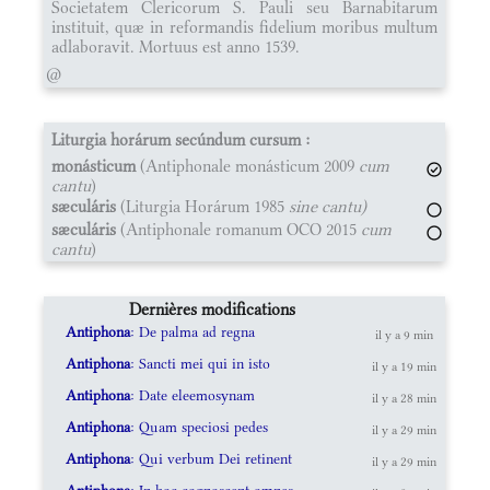
Societatem Clericorum S. Pauli seu Barnabitarum
instituit, quæ in reformandis fidelium moribus multum
adlaboravit. Mortuus est anno 1539.
@
Liturgia horárum secúndum cursum :
monásticum
(Antiphonale monásticum 2009
cum
cantu
)
sæculáris
(Liturgia Horárum 1985
sine cantu)
sæculáris
(Antiphonale romanum OCO 2015
cum
cantu
)
Dernières modifications
Antiphona
: De palma ad regna
il y a 9 min
Antiphona
: Sancti mei qui in isto
il y a 19 min
Antiphona
: Date eleemosynam
il y a 28 min
Antiphona
: Quam speciosi pedes
il y a 29 min
Antiphona
: Qui verbum Dei retinent
il y a 29 min