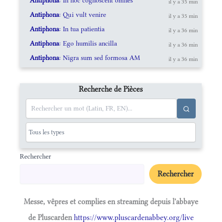
Antiphona
: In hoc cognoscent omnes
il y a 35 min
Antiphona
: Qui vult venire
il y a 35 min
Antiphona
: In tua patientia
il y a 36 min
Antiphona
: Ego humilis ancilla
il y a 36 min
Antiphona
: Nigra sum sed formosa AM
il y a 36 min
Recherche de Pièces
Rechercher
Rechercher
Messe, vêpres et complies en streaming depuis l'abbaye
de Pluscarden
https://www.pluscardenabbey.org/live