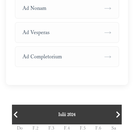
→
Ad Nonam
→
Ad Vesperas
→
Ad Completorium
Iulii 2024
Do
F.2
F.3
F.4
F.5
F.6
Sa