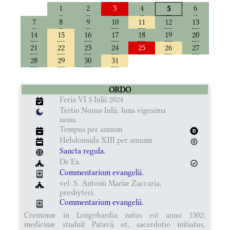
1
2
3
4
6
5
7
8
9
10
11
12
13
14
15
16
17
18
19
20
21
22
23
24
25
26
27
28
29
30
31
ORDO
Feria VI 5 Iulii 2024
Tertio Nonas Iulii, luna vigesima
nona.
Tempus per annum
Hebdomada XIII per annum
Sancta regula.
De Ea.
Commentarium evangelii.
vel: S. Antonii Mariæ Zaccaria,
presbyteri.
Commentarium evangelii.
Cremonæ in Longobardia natus est anno 1502;
medicinæ studuit Patavii et, sacerdotio initiatus,