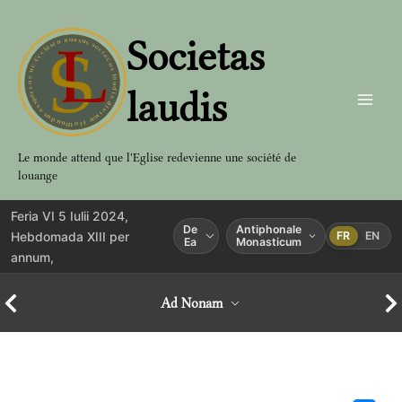
Aller
au
Societas
contenu
laudis
Le monde attend que l'Eglise redevienne une société de
louange
Feria VI 5 Iulii 2024,
De
Antiphonale
Hebdomada XIII per
FR
EN
Ea
Monasticum
annum,
Ad Nonam