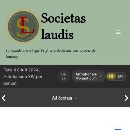
Aller
au
Societas
contenu
laudis
Le monde attend que l'Eglise redevienne une société de
louange
Feria II 8 Iulii 2024,
De
Antiphonale
Hebdomada XIV per
FR
EN
Ea
Monasticum
annum,
Ad Sextam