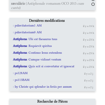
sæculáris
(Antiphonale romanum OCO 2015
cum
cantu
)
Dernières modifications
: psInvitatorium1 AM
il y a 19 h
: psInvitatorium0 AM
il y a 19 h
Antiphona
: Ubi est thesaurus tuus
il y a 23 h
Antiphona
: Requievit spiritus
il y a 23 h
Antiphona
: Continuo Iesus extendens
il y a 23 h
Antiphona
: Cumque vidisset ventum
il y a 23 h
Antiphona
: Quis scit si convertatur et ignoscat
il y a 23 h
: ps128AM
il y a 2 j
: ps113BAM
il y a 2 j
: hy Christe qui splendor in feriis per annum
il y a 2 j
Recherche de Pièces