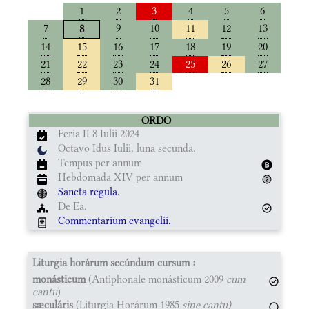
1
2
3
4
5
6
7
9
10
11
12
13
8
14
15
16
17
18
19
20
21
22
23
24
25
26
27
28
29
30
31
ORDO
Feria II 8 Iulii 2024
Octavo Idus Iulii, luna secunda.
Tempus per annum
Hebdomada XIV per annum
Sancta regula.
De Ea.
Commentarium evangelii.
Liturgia horárum secúndum cursum :
monásticum
(Antiphonale monásticum 2009
cum
cantu
)
sæculáris
(Liturgia Horárum 1985
sine cantu)