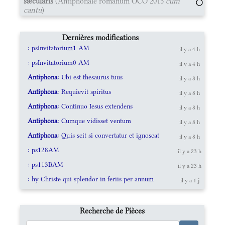
sæculáris
(Antiphonale romanum OCO 2015
cum
cantu
)
Dernières modifications
: psInvitatorium1 AM
il y a 4 h
: psInvitatorium0 AM
il y a 4 h
Antiphona
: Ubi est thesaurus tuus
il y a 8 h
Antiphona
: Requievit spiritus
il y a 8 h
Antiphona
: Continuo Iesus extendens
il y a 8 h
Antiphona
: Cumque vidisset ventum
il y a 8 h
Antiphona
: Quis scit si convertatur et ignoscat
il y a 8 h
: ps128AM
il y a 23 h
: ps113BAM
il y a 23 h
: hy Christe qui splendor in feriis per annum
il y a 1 j
Recherche de Pièces