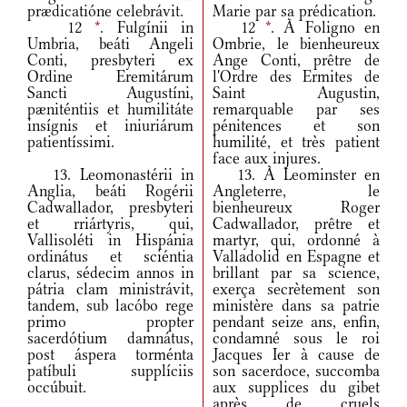
prædicatióne celebrávit.
Marie par sa prédication.
12
*
. Fulgínii in
12
*
. À Foligno en
Umbria, beáti Angeli
Ombrie, le bienheureux
Conti, presbyteri ex
Ange Conti, prêtre de
Ordine Eremitárum
l'Ordre des Ermites de
Sancti Augustíni,
Saint Augustin,
pæniténtiis et humilitáte
remarquable par ses
insígnis et iniuriárum
pénitences et son
patientíssimi.
humilité, et très patient
face aux injures.
13. Leomonastérii in
13. À Leominster en
Anglia, beáti Rogérii
Angleterre, le
Cadwallador, presbyteri
bienheureux Roger
et rriártyris, qui,
Cadwallador, prêtre et
Vallisoléti in Hispánia
martyr, qui, ordonné à
ordinátus et sciéntia
Valladolid en Espagne et
clarus, sédecim annos in
brillant par sa science,
pátria clam ministrávit,
exerça secrètement son
tandem, sub lacóbo rege
ministère dans sa patrie
primo propter
pendant seize ans, enfin,
sacerdótium damnátus,
condamné sous le roi
post áspera torménta
Jacques Ier à cause de
patíbuli supplíciis
son sacerdoce, succomba
occúbuit.
aux supplices du gibet
après de cruels