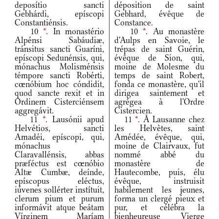
deposítio sancti
déposition de saint
Gebhárdi, epíscopi
Gebhard, évêque de
Constantiénsis.
Constance.
10
*
. In monastério
10
*
. Au monastère
Alpénsi Sabáudiæ,
d'Aulps en Savoie, le
tránsitus sancti Guaríni,
trépas de saint Guérin,
epíscopi Sedunénsis, qui,
évêque de Sion, qui,
mónachus Molisménsis
moine de Molesme du
témpore sancti Robérti,
temps de saint Robert,
cœnóbium hoc cóndidit,
fonda ce monastère, qu'il
quod sancte rexit et in
dirigea saintement et
Ordinem Cisterciénsem
agrégea à l'Ordre
aggregávit.
Cistercien.
11
*
. Lausónii apud
11
*
. À Lausanne chez
Helvétios, sancti
les Helvètes, saint
Amadéi, epíscopi, qui,
Amédée, évêque, qui,
mónachus
moine de Clairvaux, fut
Claravallénsis, abbas
nommé abbé du
præféctus est cœnóbio
monastère de
Altæ Cumbæ, deínde,
Hautecombe, puis, élu
epíscopus eléctus,
évêque, instruisit
iúvenes sollérter instítuit,
habilement les jeunes,
clerum pium et purum
forma un clergé pieux et
informávit atque beátam
pur, et célébra la
Vírginem Maríam
bienheureuse Vierge