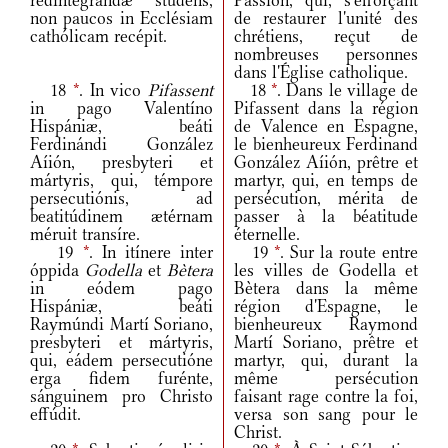
redintegrándæ studens,
Passion, qui, s'efforçant
non paucos in Ecclésiam
de restaurer l'unité des
cathólicam recépit.
chrétiens, reçut de
nombreuses personnes
dans l'Église catholique.
18
*
. In vico
Pifassent
18
*
. Dans le village de
in pago Valentíno
Pifassent dans la région
Hispániæ, beáti
de Valence en Espagne,
Ferdinándi González
le bienheureux Ferdinand
Aíión, presbyteri et
González Aíión, prêtre et
mártyris, qui, témpore
martyr, qui, en temps de
persecutiónis, ad
persécution, mérita de
beatitúdinem ætérnam
passer à la béatitude
méruit transíre.
éternelle.
19
*
. In itínere inter
19
*
. Sur la route entre
óppida
Godella
et
Bètera
les villes de Godella et
in eódem pago
Bètera dans la même
Hispániæ, beáti
région d'Espagne, le
Raymúndi Martí Soriano,
bienheureux Raymond
presbyteri et mártyris,
Martí Soriano, prêtre et
qui, eádem persecutióne
martyr, qui, durant la
erga fidem furénte,
même persécution
sánguinem pro Christo
faisant rage contre la foi,
effúdit.
versa son sang pour le
Christ.