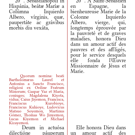
20
*
. Sebastianópoli in
20
*
. À Saint-Sébastien
Hispánia, beátæ Maríæ a
en Espagne, la
Colúmna Izquierdo
bienheureuse Marie de la
Albero, vírginis, quæ,
Colonne Izquierdo
paupertáte ac grávibus
Albero, vierge, qui,
morbis diu vexáta,
longtemps éprouvée par
la pauvreté et de graves
maladies, honora Dieu
dans un amour actif des
pauvres et des affligés,
pour le service desquels
elle fonda l'Œuvre
Missionnaire de Jésus et
Marie.
Quorum nomina: beati
Bartholomæus Laurel et
Antonius a Sancto Francisco,
religiosi ex Ordine Fratrum
Minorum; Gaspar Vaz et Maria,
coniuges; Magdalena Kiyota,
vidua; Caius Jiyemon, Francisca,
Franciscus Kurobioye,
Franciscus Kuhioye, Ludovicus
Matsuo Soyemon, Martinus
Gómez, Thomas Wo Jinyemon,
Lucas Kiyemon et Michael
Kizayemon.
Deum in actuósa
Elle honora Dieu dans
dilectióne páuperum
un amour actif des