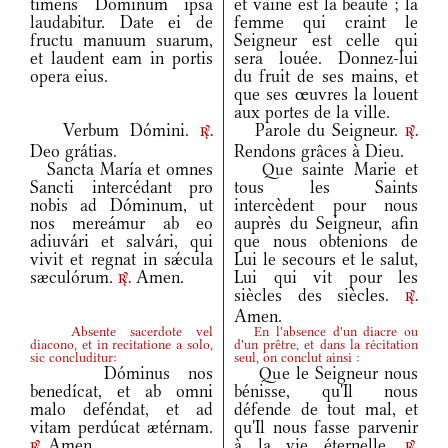
timens Dominum ipsa
et vaine est la beauté ; la
laudabitur. Date ei de
femme qui craint le
fructu manuum suarum,
Seigneur est celle qui
et laudent eam in portis
sera louée. Donnez-lui
opera eius.
du fruit de ses mains, et
que ses œuvres la louent
aux portes de la ville.
Verbum Dómini.
Parole du Seigneur.
r.
r.
Deo grátias.
Rendons grâces à Dieu.
Sancta María et omnes
Que sainte Marie et
Sancti intercédant pro
tous les Saints
nobis ad Dóminum, ut
intercèdent pour nous
nos mereámur ab eo
auprès du Seigneur, afin
adiuvári et salvári, qui
que nous obtenions de
vivit et regnat in sǽcula
Lui le secours et le salut,
sæculórum.
Amen.
Lui qui vit pour les
r.
siècles des siècles.
r.
Amen.
Absente sacerdote vel
En l'absence d'un diacre ou
diacono, et in recitatione a solo,
d'un prêtre, et dans la récitation
sic concluditur:
seul, on conclut ainsi :
Dóminus nos
Que le Seigneur nous
benedícat, et ab omni
bénisse, qu'Il nous
malo deféndat, et ad
défende de tout mal, et
vitam perdúcat ætérnam.
qu'Il nous fasse parvenir
Amen.
à la vie éternelle.
r.
r.