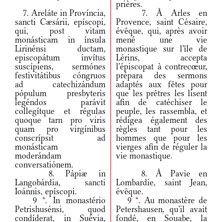
prières.
7. Areláte in Província,
7. À Arles en
sancti Cæsárii, epíscopi,
Provence, saint Césaire,
qui, post vitam
évêque, qui, après avoir
monásticam in ínsula
mené une vie
Lirinénsi ductam,
monastique sur l'île de
episcopátum invítus
Lérins, accepta
suscípiens, sermónes
l'épiscopat à contrecœur,
festivitátibus cóngruos
prépara des sermons
ad catechizándum
adaptés aux fêtes pour
pópulum presbyteris
que les prêtres les lisent
legéndos parávit
afin de catéchiser le
collegítque et régulas
peuple, les rassembla, et
quoque tarn pro viris
rédigea également des
quam pro virgínibus
règles tant pour les
conscrípsit ad
hommes que pour les
monásticam
vierges afin de réguler la
moderándam
vie monastique.
conversatiónem.
8. Pápiæ in
8. À Pavie en
Langobárdia, sancti
Lombardie, saint Jean,
Ioánnis, epíscopi.
évêque.
9
*
. In monastério
9
*
. Au monastère de
Petrishusénsi, quod
Petershausen, qu'il avait
condíderat, in Suévia,
fondé, en Souabe, la