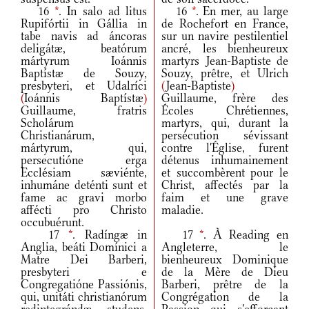
16
*
. In salo ad litus
16
*
. En mer, au large
Rupifórtii in Gállia in
de Rochefort en France,
tabe navis ad áncoras
sur un navire pestilentiel
deligátæ, beatórum
ancré, les bienheureux
mártyrum Ioánnis
martyrs Jean-Baptiste de
Baptístæ de Souzy,
Souzy, prêtre, et Ulrich
presbyteri, et Udalríci
(
Jean-Baptiste
)
(
Ioánnis Baptístæ
)
Guillaume, frère des
Guillaume, fratris
Écoles Chrétiennes,
Scholárum
martyrs, qui, durant la
Christianárum,
persécution sévissant
mártyrum, qui,
contre l'Église, furent
persecutióne erga
détenus inhumainement
Ecclésiam sæviénte,
et succombèrent pour le
inhumáne deténti sunt et
Christ, affectés par la
fame ac gravi morbo
faim et une grave
affécti pro Christo
maladie.
occubuérunt.
17
*
. Radíngæ in
17
*
. À Reading en
Anglia, beáti Domínici a
Angleterre, le
Matre Dei Barberi,
bienheureux Dominique
presbyteri e
de la Mère de Dieu
Congregatióne Passiónis,
Barberi, prêtre de la
qui, unitáti christianórum
Congrégation de la