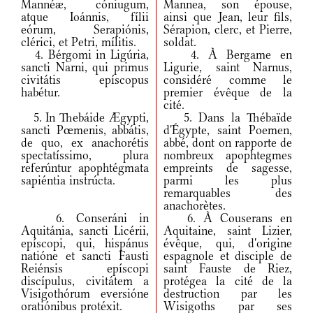
Mannéæ, cóniugum,
Mannea, son épouse,
atque Ioánnis, fílii
ainsi que Jean, leur fils,
eórum, Serapiónis,
Sérapion, clerc, et Pierre,
clérici, et Petri, mílitis.
soldat.
4. Bérgomi in Ligúria,
4. À Bergame en
sancti Narni, qui primus
Ligurie, saint Narnus,
civitátis epíscopus
considéré comme le
habétur.
premier évêque de la
cité.
5. In Thebáide Ægypti,
5. Dans la Thébaïde
sancti Pœmenis, abbátis,
d'Égypte, saint Poemen,
de quo, ex anachorétis
abbé, dont on rapporte de
spectatíssimo, plura
nombreux apophtegmes
referúntur apophtégmata
empreints de sagesse,
sapiéntia instrúcta.
parmi les plus
remarquables des
anachorètes.
6. Conseráni in
6. À Couserans en
Aquitánia, sancti Licérii,
Aquitaine, saint Lizier,
epíscopi, qui, hispánus
évêque, qui, d'origine
natióne et sancti Fausti
espagnole et disciple de
Reiénsis epíscopi
saint Fauste de Riez,
discípulus, civitátem a
protégea la cité de la
Visigothórum eversióne
destruction par les
oratiónibus protéxit.
Wisigoths par ses