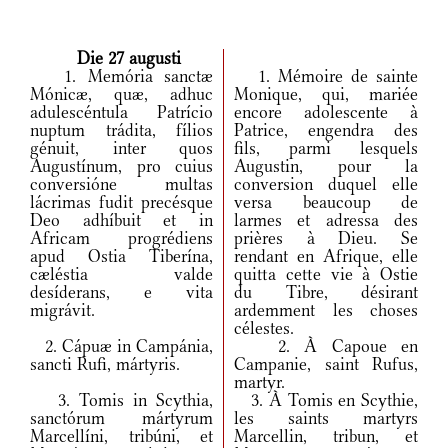
Die 27 augusti
1. Memória sanctæ
1. Mémoire de sainte
Mónicæ, quæ, adhuc
Monique, qui, mariée
adulescéntula Patrício
encore adolescente à
nuptum trádita, fílios
Patrice, engendra des
génuit, inter quos
fils, parmi lesquels
Augustínum, pro cuius
Augustin, pour la
conversióne multas
conversion duquel elle
lácrimas fudit precésque
versa beaucoup de
Deo adhíbuit et in
larmes et adressa des
Africam progrédiens
prières à Dieu. Se
apud Ostia Tiberína,
rendant en Afrique, elle
cæléstia valde
quitta cette vie à Ostie
desíderans, e vita
du Tibre, désirant
migrávit.
ardemment les choses
célestes.
2. Cápuæ in Campánia,
2. À Capoue en
sancti Rufi, mártyris.
Campanie, saint Rufus,
martyr.
3. Tomis in Scythia,
3. À Tomis en Scythie,
sanctórum mártyrum
les saints martyrs
Marcellíni, tribúni, et
Marcellin, tribun, et