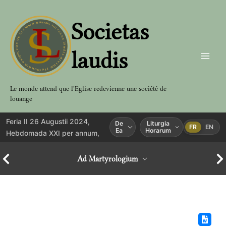
Aller
au
Societas
contenu
laudis
Le monde attend que l'Eglise redevienne une société de
louange
Feria II 26 Augustii 2024,
De
Liturgia
FR
EN
Ea
Horarum
Hebdomada XXI per annum,
Ad Martyrologium