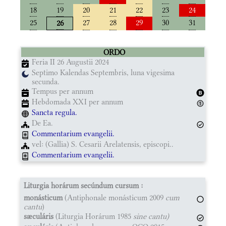
18
19
20
21
22
23
24
25
27
28
29
30
31
26
ORDO
Feria II 26 Augustii 2024
Septimo Kalendas Septembris, luna vigesima
secunda.
Tempus per annum
Hebdomada XXI per annum
Sancta regula.
De Ea.
Commentarium evangelii.
vel: (Gallia) S. Cesarii Arelatensis, episcopi..
Commentarium evangelii.
Liturgia horárum secúndum cursum :
monásticum
(Antiphonale monásticum 2009
cum
cantu
)
sæculáris
(Liturgia Horárum 1985
sine cantu)