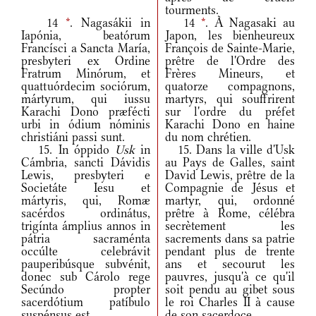
tourments.
14
*
. Nagasákii in
14
*
. À Nagasaki au
Iapónia, beatórum
Japon, les bienheureux
Francísci a Sancta María,
François de Sainte-Marie,
presbyteri ex Ordine
prêtre de l'Ordre des
Fratrum Minórum, et
Frères Mineurs, et
quattuórdecim sociórum,
quatorze compagnons,
mártyrum, qui iussu
martyrs, qui souffrirent
Karachi Dono præfécti
sur l'ordre du préfet
urbi in ódium nóminis
Karachi Dono en haine
christiáni passi sunt.
du nom chrétien.
15. In óppido
Usk
in
15. Dans la ville d'Usk
Cámbria, sancti Dávidis
au Pays de Galles, saint
Lewis, presbyteri e
David Lewis, prêtre de la
Societáte Iesu et
Compagnie de Jésus et
mártyris, qui, Romæ
martyr, qui, ordonné
sacérdos ordinátus,
prêtre à Rome, célébra
trigínta ámplius annos in
secrètement les
pátria sacraménta
sacrements dans sa patrie
occúlte celebrávit
pendant plus de trente
pauperibúsque subvénit,
ans et secourut les
donec sub Cárolo rege
pauvres, jusqu'à ce qu'il
Secúndo propter
soit pendu au gibet sous
sacerdótium patíbulo
le roi Charles II à cause
suspénsus est.
de son sacerdoce.