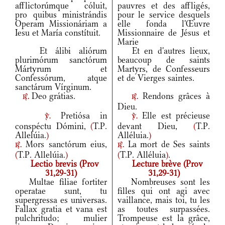
afflictorúmque cóluit,
pauvres et des affligés,
pro quibus ministrándis
pour le service desquels
Operam Missionáriam a
elle fonda l'Œuvre
Iesu et María constítuit.
Missionnaire de Jésus et
Marie
Et álibi aliórum
Et en d'autres lieux,
plurimórum sanctórum
beaucoup de saints
Mártyrum et
Martyrs, de Confesseurs
Confessórum, atque
et de Vierges saintes.
sanctárum Vírginum.
Deo grátias.
Rendons grâces à
r.
r.
Dieu.
Pretiósa in
Elle est précieuse
v.
v.
conspéctu Dómini,
(
T.P.
devant Dieu,
(
T.P.
Allelúia.
)
Alléluia.
)
Mors sanctórum eius,
La mort de Ses saints
r.
r.
(
T.P. Allelúia.
)
(
T.P. Alléluia
)
.
Lectio brevis (Prov
Lecture brève (Prov
31,29-31)
31,29-31)
Multae filiae fortiter
Nombreuses sont les
operatae sunt, tu
filles qui ont agi avec
supergressa es universas.
vaillance, mais toi, tu les
Fallax gratia et vana est
as toutes surpassées.
pulchritudo; mulier
Trompeuse est la grâce,