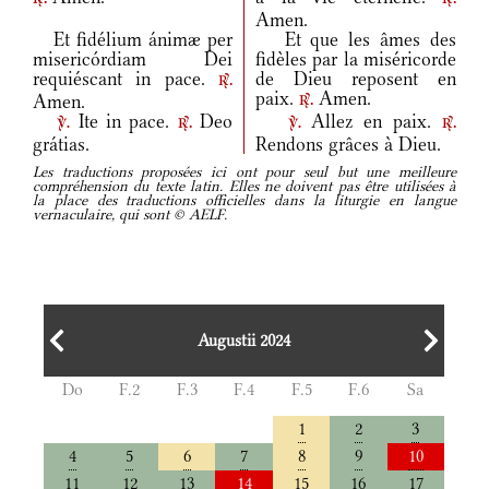
Amen.
Et fidélium ánimæ per
Et que les âmes des
misericórdiam Dei
fidèles par la miséricorde
requiéscant in pace.
de Dieu reposent en
r.
paix.
Amen.
Amen.
r.
Ite in pace.
Deo
Allez en paix.
v.
r.
v.
r.
grátias.
Rendons grâces à Dieu.
Les traductions proposées ici ont pour seul but une meilleure
compréhension du texte latin. Elles ne doivent pas être utilisées à
la place des traductions officielles dans la liturgie en langue
vernaculaire, qui sont © AELF.
Augustii 2024
Do
F.2
F.3
F.4
F.5
F.6
Sa
1
2
3
4
5
6
7
8
9
10
11
12
13
14
15
16
17