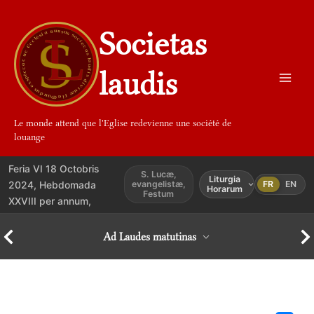
Aller
au
Societas
contenu
laudis
Le monde attend que l'Eglise redevienne une société de
louange
Feria VI 18 Octobris
S. Lucæ,
Liturgia
2024, Hebdomada
evangelistæ,
FR
EN
Horarum
Festum
XXVIII per annum,
Ad Laudes matutinas