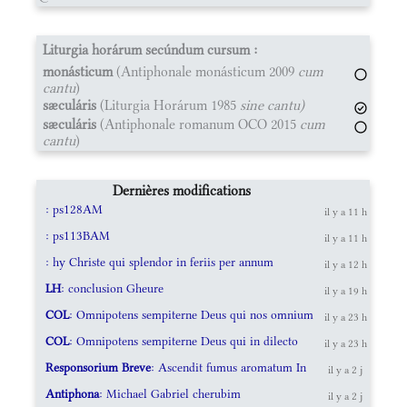
Liturgia horárum secúndum cursum :
monásticum
(Antiphonale monásticum 2009
cum
cantu
)
sæculáris
(Liturgia Horárum 1985
sine cantu)
sæculáris
(Antiphonale romanum OCO 2015
cum
cantu
)
Dernières modifications
: ps128AM
il y a 11 h
: ps113BAM
il y a 11 h
: hy Christe qui splendor in feriis per annum
il y a 12 h
LH
: conclusion Gheure
il y a 19 h
COL
: Omnipotens sempiterne Deus qui nos omnium
il y a 23 h
COL
: Omnipotens sempiterne Deus qui in dilecto
il y a 23 h
Responsorium Breve
: Ascendit fumus aromatum In
il y a 2 j
Antiphona
: Michael Gabriel cherubim
il y a 2 j