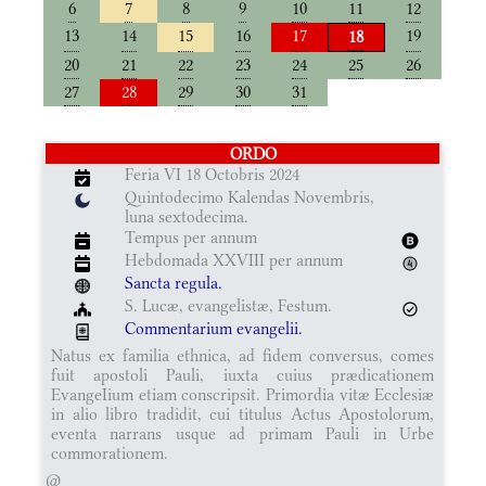
6
7
8
9
10
11
12
13
14
15
16
17
19
18
20
21
22
23
24
25
26
27
28
29
30
31
ORDO
Feria VI 18 Octobris 2024
Quintodecimo Kalendas Novembris,
luna sextodecima.
Tempus per annum
Hebdomada XXVIII per annum
Sancta regula.
S. Lucæ, evangelistæ, Festum.
Commentarium evangelii.
Natus ex familia ethnica, ad fidem conversus, comes
fuit apostoli Pauli, iuxta cuius prædicationem
EvangeIium etiam conscripsit. Primordia vitæ Ecclesiæ
in alio libro tradidit, cui titulus Actus Apostolorum,
eventa narrans usque ad primam Pauli in Urbe
commorationem.
@