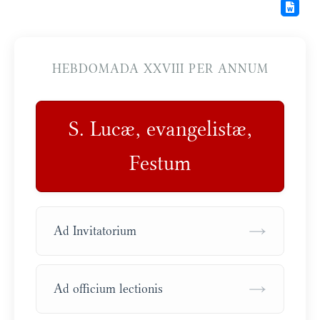
HEBDOMADA XXVIII PER ANNUM
S. Lucæ, evangelistæ,
Festum
→
Ad Invitatorium
→
Ad officium lectionis