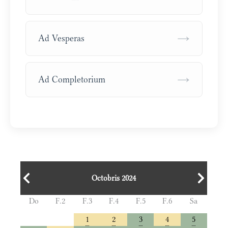
→
Ad Vesperas
→
Ad Completorium
Octobris 2024
Do
F.2
F.3
F.4
F.5
F.6
Sa
1
2
3
4
5