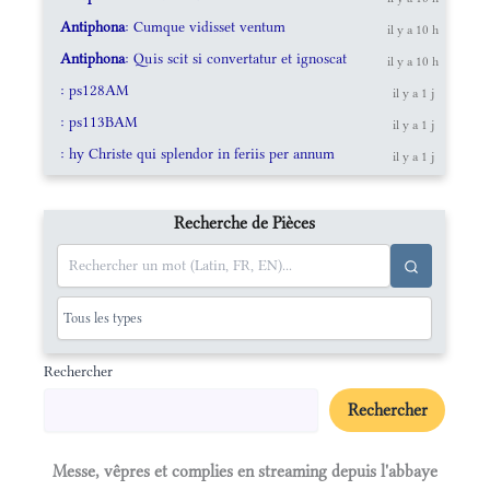
Antiphona
: Cumque vidisset ventum
il y a 10 h
Antiphona
: Quis scit si convertatur et ignoscat
il y a 10 h
: ps128AM
il y a 1 j
: ps113BAM
il y a 1 j
: hy Christe qui splendor in feriis per annum
il y a 1 j
Recherche de Pièces
Rechercher
Rechercher
Messe, vêpres et complies en streaming depuis l'abbaye