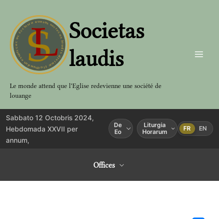
Aller
au
Societas
contenu
laudis
Le monde attend que l'Eglise redevienne une société de
louange
Sabbato 12 Octobris 2024,
De
Liturgia
Hebdomada XXVII per
FR
EN
Eo
Horarum
annum,
Offices