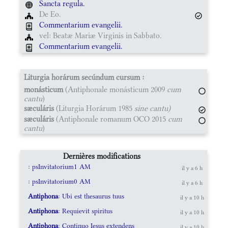
Sancta regula.
De Eo.
Commentarium evangelii.
vel: Beatæ Mariæ Virginis in Sabbato.
Commentarium evangelii.
Liturgia horárum secúndum cursum :
monásticum
(Antiphonale monásticum 2009
cum
cantu
)
sæculáris
(Liturgia Horárum 1985
sine cantu)
sæculáris
(Antiphonale romanum OCO 2015
cum
cantu
)
Dernières modifications
: psInvitatorium1 AM
il y a 6 h
: psInvitatorium0 AM
il y a 6 h
Antiphona
: Ubi est thesaurus tuus
il y a 10 h
Antiphona
: Requievit spiritus
il y a 10 h
Antiphona
: Continuo Iesus extendens
il y a 10 h