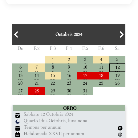
Octobris 2024
Do
F.2
F.3
F.4
F.5
F.6
Sa
1
2
3
4
5
6
7
8
9
10
11
12
13
14
15
16
17
18
19
20
21
22
23
24
25
26
27
28
29
30
31
ORDO
Sabbato 12 Octobris 2024
Quarto Idus Octobris, luna nona.
Tempus per annum
Hebdomada XXVII per annum