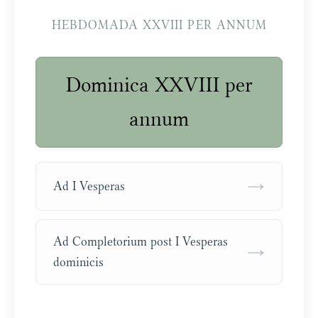
HEBDOMADA XXVIII PER ANNUM
Dominica XXVIII per
annum
→
Ad I Vesperas
Ad Completorium post I Vesperas
→
dominicis