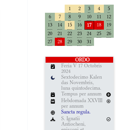
1
2
3
4
5
6
7
8
9
10
11
12
13
14
15
16
18
19
17
20
21
22
23
24
25
26
27
28
29
30
31
ORDO
Feria V 17 Octobris
2024
Sextodecimo Kalen
das Novembris,
luna quintodecima.
Tempus per annum
Hebdomada XXVIII
per annum
Sancta regula.
S. Ignatii
Antiocheni,
episcopi et