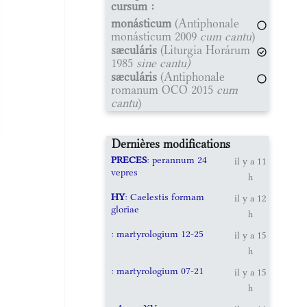
cursum :
monásticum
(Antiphonale
monásticum 2009
cum cantu
)
sæculáris
(Liturgia Horárum
1985
sine cantu)
sæculáris
(Antiphonale
romanum OCO 2015
cum
cantu
)
Dernières modifications
PRECES
: perannum 24
il y a 11
vepres
h
HY
: Caelestis formam
il y a 12
gloriae
h
: martyrologium 12-25
il y a 15
h
: martyrologium 07-21
il y a 15
h