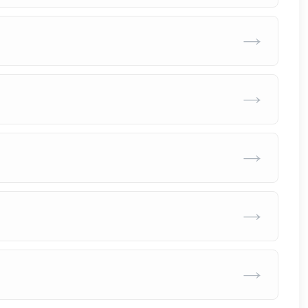
→
→
→
→
→