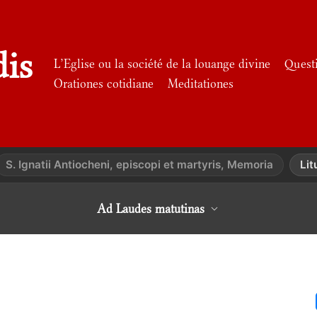
dis
L’Eglise ou la société de la louange divine
Quest
Orationes cotidiane
Meditationes
S. Ignatii Antiocheni, episcopi et martyris, Memoria
Lit
Ad Laudes matutinas