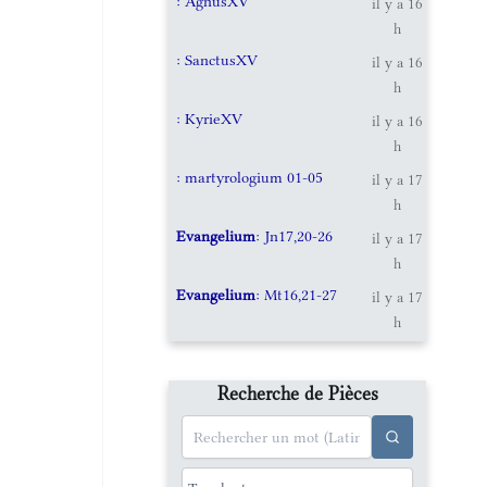
: AgnusXV
il y a 16
h
: SanctusXV
il y a 16
h
: KyrieXV
il y a 16
h
: martyrologium 01-05
il y a 17
h
Evangelium
: Jn17,20-26
il y a 17
h
Evangelium
: Mt16,21-27
il y a 17
h
Recherche de Pièces