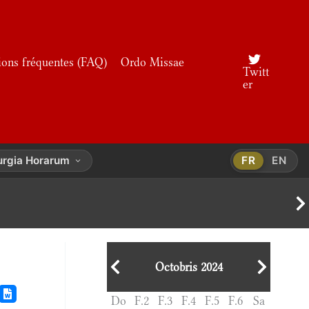
ions fréquentes (FAQ)
Ordo Missae
Twitt
er
urgia Horarum
FR
EN
Octobris 2024
Do
F.2
F.3
F.4
F.5
F.6
Sa