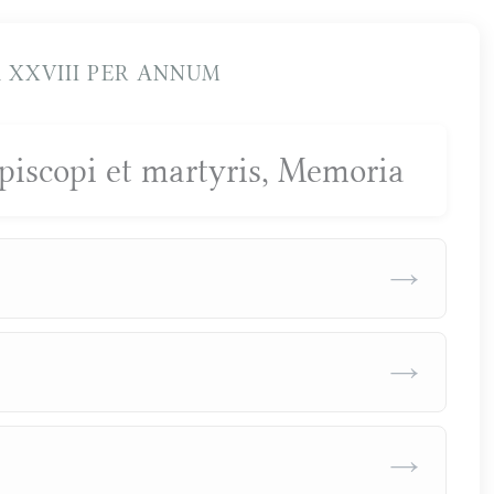
XXVIII PER ANNUM
episcopi et martyris, Memoria
→
→
→