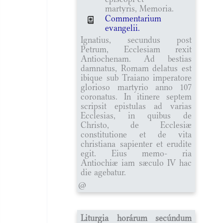
martyris, Memoria.
Commentarium
evangelii.
Ignatius, secundus post
Petrum, Ecclesiam rexit
Antiochenam. Ad bestias
damnatus, Romam delatus est
ibique sub Traiano imperatore
glorioso martyrio anno 107
coronatus. In itinere septem
scripsit epistulas ad varias
Ecclesias, in quibus de
Christo, de Ecclesiæ
constitutione et de vita
christiana sapienter et erudite
egit. Eius memo- ria
Antiochiæ iam sæculo IV hac
die agebatur.
@
Liturgia horárum secúndum