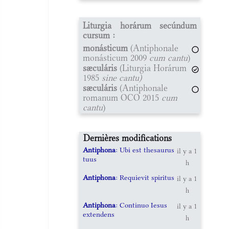
Liturgia horárum secúndum
cursum :
monásticum
(Antiphonale
monásticum 2009
cum cantu
)
sæculáris
(Liturgia Horárum
1985
sine cantu)
sæculáris
(Antiphonale
romanum OCO 2015
cum
cantu
)
Dernières modifications
Antiphona
: Ubi est thesaurus
il y a 1
tuus
h
Antiphona
: Requievit spiritus
il y a 1
h
Antiphona
: Continuo Iesus
il y a 1
extendens
h