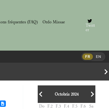
ions fréquentes (FAQ)
Ordo Missae
Twitt
er
FR
EN
Octobris 2024
Do
F.2
F.3
F.4
F.5
F.6
Sa