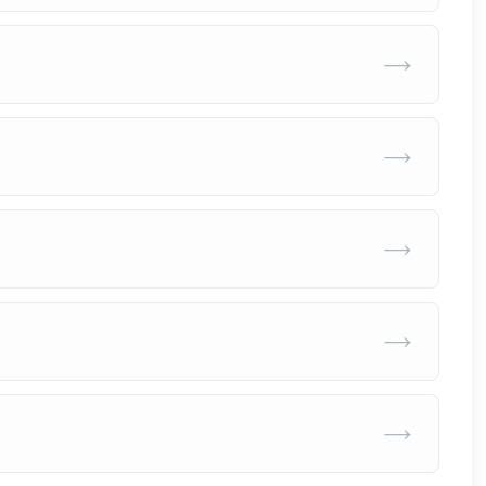
→
→
→
→
→