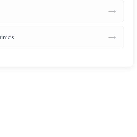
→
→
inicis