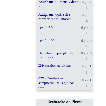
Antiphona
: Cumque vidisset
il y a 2
ventum
h
Antiphona
: Quis scit si
il y a 2
convertatur et ignoscat
h
: ps128AM
il y a 17
h
: ps113BAM
il y a 17
h
: hy Christe qui splendor in
il y a 19
feriis per annum
h
LH
: conclusion Gheure
il y a 1
j
COL
: Omnipotens
il y a 1
sempiterne Deus qui nos
j
omnium
Recherche de Pièces