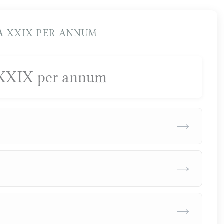
 XXIX PER ANNUM
XXIX per annum
→
→
→