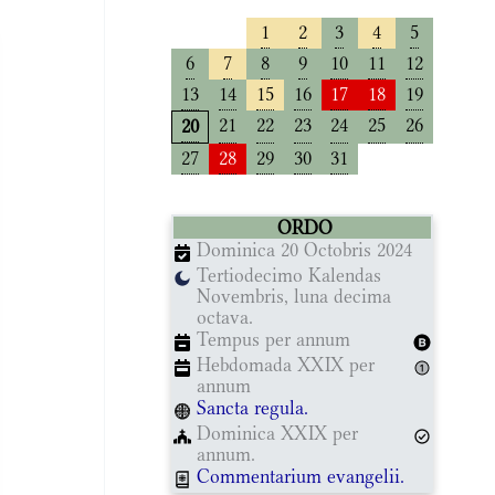
1
2
3
4
5
6
7
8
9
10
11
12
13
14
15
16
17
18
19
21
22
23
24
25
26
20
27
28
29
30
31
ORDO
Dominica 20 Octobris 2024
Tertiodecimo Kalendas
Novembris, luna decima
octava.
Tempus per annum
Hebdomada XXIX per
annum
Sancta regula.
Dominica XXIX per
annum.
Commentarium evangelii.