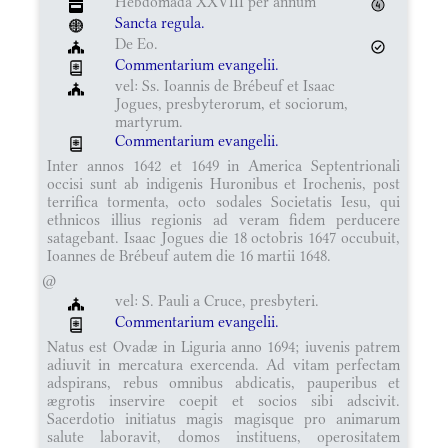
Hebdomada XXVIII per annum
Sancta regula.
De Eo.
Commentarium evangelii.
vel: Ss. Ioannis de Brébeuf et Isaac
Jogues, presbyterorum, et sociorum,
martyrum.
Commentarium evangelii.
Inter annos 1642 et 1649 in America Septentrionali
occisi sunt ab indigenis Huronibus et Irochenis, post
terrifica tormenta, octo sodales Societatis Iesu, qui
ethnicos illius regionis ad veram fidem perducere
satagebant. Isaac Jogues die 18 octobris 1647 occubuit,
Ioannes de Brébeuf autem die 16 martii 1648.
@
vel: S. Pauli a Cruce, presbyteri.
Commentarium evangelii.
Natus est Ovadæ in Liguria anno 1694; iuvenis patrem
adiuvit in mercatura exercenda. Ad vitam perfectam
adspirans, rebus omnibus abdicatis, pauperibus et
ægrotis inservire coepit et socios sibi adscivit.
Sacerdotio initiatus magis magisque pro animarum
salute laboravit, domos instituens, operositatem