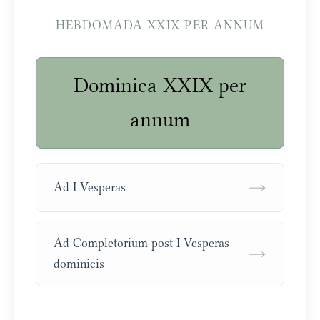
HEBDOMADA XXIX PER ANNUM
Dominica XXIX per
annum
→
Ad I Vesperas
Ad Completorium post I Vesperas
→
dominicis