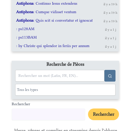
Antiphona
: Continuo Iesus extendens
il y a 19 h
Antiphona
: Cumque vidisset ventum
il y a 19 h
Antiphona
: Quis scit si convertatur et ignoscat
il y a 19 h
: ps128AM
il y a 1 j
: ps113BAM
il y a 1 j
: hy Christe qui splendor in feriis per annum
il y a 1 j
Recherche de Pièces
Rechercher
Rechercher
Messe, vêpres et complies en streaming depuis l'abbaye