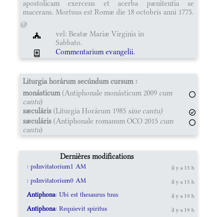
apostolicam exercens et acerba pænitentia se
macerans. Mortuus est Romæ die 18 octobris anni 1775.
@
vel: Beatæ Mariæ Virginis in
Sabbato.
Commentarium evangelii.
Liturgia horárum secúndum cursum :
monásticum
(Antiphonale monásticum 2009
cum
cantu
)
sæculáris
(Liturgia Horárum 1985
sine cantu)
sæculáris
(Antiphonale romanum OCO 2015
cum
cantu
)
Dernières modifications
: psInvitatorium1 AM
il y a 15 h
: psInvitatorium0 AM
il y a 15 h
Antiphona
: Ubi est thesaurus tuus
il y a 19 h
Antiphona
: Requievit spiritus
il y a 19 h