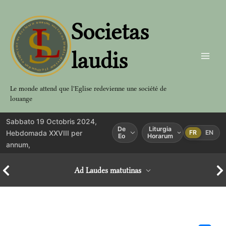
Aller
au
Societas
contenu
laudis
Le monde attend que l'Eglise redevienne une société de
louange
Sabbato 19 Octobris 2024,
De
Liturgia
Hebdomada XXVIII per
FR
EN
Eo
Horarum
annum,
Ad Laudes matutinas