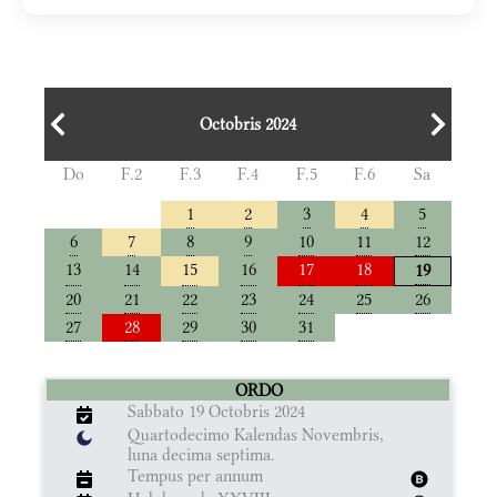
Octobris 2024
Do
F.2
F.3
F.4
F.5
F.6
Sa
1
2
3
4
5
6
7
8
9
10
11
12
13
14
15
16
17
18
19
20
21
22
23
24
25
26
27
28
29
30
31
ORDO
Sabbato 19 Octobris 2024
Quartodecimo Kalendas Novembris,
luna decima septima.
Tempus per annum