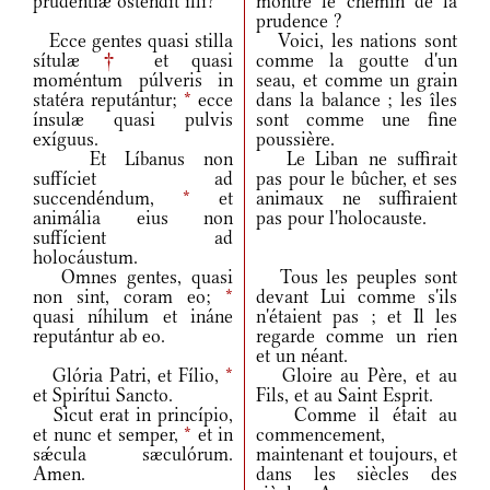
prudéntiæ osténdit illi?
montré le chemin de la
prudence ?
Ecce gentes quasi stilla
Voici, les nations sont
sítulæ
†
et quasi
comme la goutte d'un
moméntum púlveris in
seau, et comme un grain
statéra reputántur;
*
ecce
dans la balance ; les îles
ínsulæ quasi pulvis
sont comme une fine
exíguus.
poussière.
Et Líbanus non
Le Liban ne suffirait
suffíciet ad
pas pour le bûcher, et ses
succendéndum,
*
et
animaux ne suffiraient
animália eius non
pas pour l'holocauste.
suffícient ad
holocáustum.
Omnes gentes, quasi
Tous les peuples sont
non sint, coram eo;
*
devant Lui comme s'ils
quasi níhilum et ináne
n'étaient pas ; et Il les
reputántur ab eo.
regarde comme un rien
et un néant.
Glória Patri, et Fílio,
*
Gloire au Père, et au
et Spirítui Sancto.
Fils, et au Saint Esprit.
Sicut erat in princípio,
Comme il était au
et nunc et semper,
*
et in
commencement,
sǽcula sæculórum.
maintenant et toujours, et
Amen.
dans les siècles des