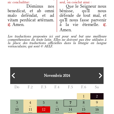
sic concluditur:
seul, on conclut ainsi :
Dóminus nos
Que le Seigneur nous
benedícat, et ab omni
bénisse, qu'Il nous
malo deféndat, et ad
défende de tout mal, et
vitam perdúcat ætérnam.
qu'Il nous fasse parvenir
Amen.
à la vie éternelle.
r.
r.
Amen.
Les traductions proposées ici ont pour seul but une meilleure
compréhension du texte latin. Elles ne doivent pas être utilisées à
la place des traductions officielles dans la liturgie en langue
vernaculaire, qui sont © AELF.
Novembris 2024
Do
F.2
F.3
F.4
F.5
F.6
Sa
1
2
3
4
5
6
8
9
7
10
11
12
13
14
15
16