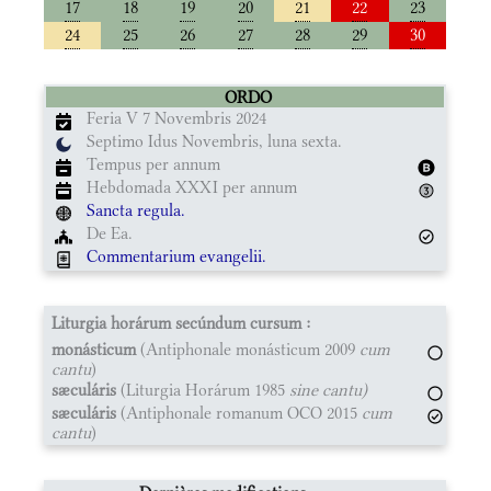
17
18
19
20
21
22
23
24
25
26
27
28
29
30
ORDO
Feria V 7 Novembris 2024
Septimo Idus Novembris, luna sexta.
Tempus per annum
Hebdomada XXXI per annum
Sancta regula.
De Ea.
Commentarium evangelii.
Liturgia horárum secúndum cursum :
monásticum
(Antiphonale monásticum 2009
cum
cantu
)
sæculáris
(Liturgia Horárum 1985
sine cantu)
sæculáris
(Antiphonale romanum OCO 2015
cum
cantu
)