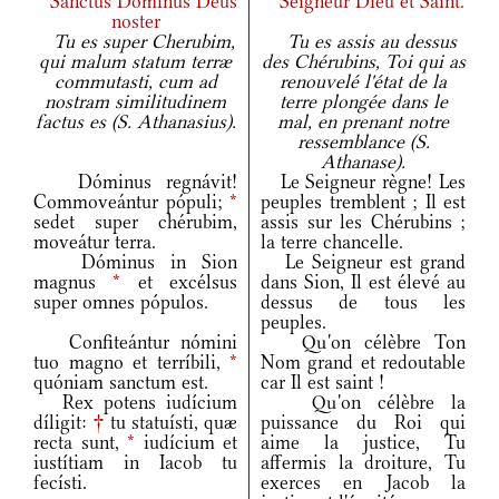
Sanctus Dominus Deus
Seigneur Dieu et Saint.
noster
Tu es super Cherubim,
Tu es assis au dessus
qui malum statum terræ
des Chérubins, Toi qui as
commutasti, cum ad
renouvelé l'état de la
nostram similitudinem
terre plongée dans le
factus es (S. Athanasius).
mal, en prenant notre
ressemblance (S.
Athanase).
Dóminus regnávit!
Le Seigneur règne! Les
Commoveántur pópuli;
*
peuples tremblent ; Il est
sedet super chérubim,
assis sur les Chérubins ;
moveátur terra.
la terre chancelle.
Dóminus in Sion
Le Seigneur est grand
magnus
*
et excélsus
dans Sion, Il est élevé au
super omnes pópulos.
dessus de tous les
peuples.
Confiteántur nómini
Qu'on célèbre Ton
tuo magno et terríbili,
*
Nom grand et redoutable
quóniam sanctum est.
car Il est saint !
Rex potens iudícium
Qu'on célèbre la
díligit:
†
tu statuísti, quæ
puissance du Roi qui
recta sunt,
*
iudícium et
aime la justice, Tu
iustítiam in Iacob tu
affermis la droiture, Tu
fecísti.
exerces en Jacob la