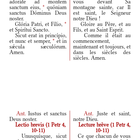
adoráte ad montem
vous devant Sa
sanctum eius,
*
quóniam
montagne sainte, car Il
sanctus Dóminus Deus
est saint, le Seigneur
noster.
notre Dieu !
Glória Patri, et Fílio,
*
Gloire au Père, et au
et Spirítui Sancto.
Fils, et au Saint Esprit.
Sicut erat in princípio,
Comme il était au
et nunc et semper,
*
et in
commencement,
sǽcula sæculórum.
maintenant et toujours, et
Amen.
dans les siècles des
siècles. Amen.
Ant.
Iustus et sanctus
Ant.
Juste et saint,
Deus noster.
notre Dieu.
Lectio brevis (1 Petr 4,
Lecture brève (1 Petr 4,
10-11)
10-11)
Unusquísque, sicut
Ce que chacun de vous