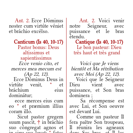
Ant.
2.
Ecce Dóminus
Ant.
2.
Voici venir
noster cum virtúte véniet
notre Seigneur, avec
et bráchio excélso.
puissance et le bras
étendu.
Canticum (Is 40, 10-17)
Cantique (Is 40, 10-17)
Pastor bonus: Deus
Le bon pasteur: Dieu
altissimus et
très haut et très grand
sapientissimus
Ecce venio cito, et
Voici que Je viens
merces mea mecum est
bientôt et Ma rétribution
(Ap 22, 12).
avec Moi (Ap 22, 12).
Ecce Dóminus Deus in
Voici que le Seigneur
virtúte venit,
*
et
Dieu vient avec
bráchium eius
puissance, et Son bras
dominátur;
dominera ;
ecce merces eius cum
Sa récompense est
eo
*
et præmium illíus
avec Lui, et Son oeuvre
coram illo.
est devant Lui.
Sicut pastor gregem
Comme un pasteur Il
suum pascit,
†
in bráchio
fera paître Son troupeau,
suo cóngregat agnos et
Il réunira les agneaux
in sinu suo levat;
*
fetas
dans Ses bras, et Il les