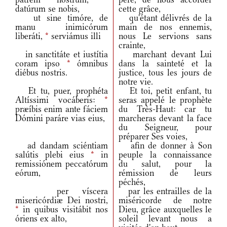
datúrum se nobis,
cette grâce,
ut sine timóre, de
qu'étant délivrés de la
manu inimicórum
main de nos ennemis,
liberáti,
*
serviámus illi
nous Le servions sans
crainte,
in sanctitáte et iustítia
marchant devant Lui
coram ipso
*
ómnibus
dans la sainteté et la
diébus nostris.
justice, tous les jours de
notre vie.
Et tu, puer, prophéta
Et toi, petit enfant, tu
Altíssimi vocáberis:
*
seras appelé le prophète
præíbis enim ante fáciem
du Très-Haut: car tu
Dómini paráre vias eius,
marcheras devant la face
du Seigneur, pour
préparer Ses voies,
ad dandam sciéntiam
afin de donner à Son
salútis plebi eius
*
in
peuple la connaissance
remissiónem peccatórum
du salut, pour la
eórum,
rémission de leurs
péchés,
per víscera
par les entrailles de la
misericórdiæ Dei nostri,
miséricorde de notre
*
in quibus visitábit nos
Dieu, grâce auxquelles le
óriens ex alto,
soleil levant nous a