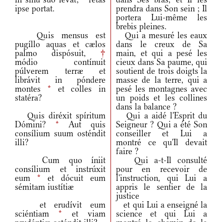
ipse portat.
prendra dans Son sein ; Il
portera Lui-même les
brebis pleines.
Quis mensus est
Qui a mesuré les eaux
pugíllo aquas et cælos
dans le creux de Sa
palmo dispósuit,
†
main, et qui a pesé les
módio contínuit
cieux dans Sa paume, qui
púlverem terræ et
soutient de trois doigts la
librávit in póndere
masse de la terre, qui a
montes
*
et colles in
pesé les montagnes avec
statéra?
un poids et les collines
dans la balance ?
Quis diréxit spíritum
Qui a aidé l'Esprit du
Dómini?
*
Aut quis
Seigneur ? Qui a été Son
consílium suum osténdit
conseiller et Lui a
illi?
montré ce qu'Il devait
faire ?
Cum quo íniit
Qui a-t-Il consulté
consílium et instrúxit
pour en recevoir de
eum
*
et dócuit eum
l'instruction, qui Lui a
sémitam iustítiæ
appris le sentier de la
justice
et erudívit eum
et qui Lui a enseigné la
sciéntiam
*
et viam
science et qui Lui a