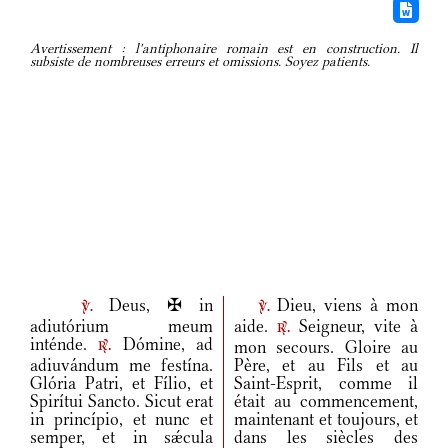
Avertissement : l'antiphonaire romain est en construction. Il
subsiste de nombreuses erreurs et omissions. Soyez patients.
Deus, ✠ in
Dieu, viens à mon
v.
v.
adiutórium meum
aide.
Seigneur, vite à
r.
inténde.
Dómine, ad
mon secours. Gloire au
r.
adiuvándum me festína.
Père, et au Fils et au
Glória Patri, et Fílio, et
Saint-Esprit, comme il
Spirítui Sancto. Sicut erat
était au commencement,
in princípio, et nunc et
maintenant et toujours, et
semper, et in sǽcula
dans les siècles des