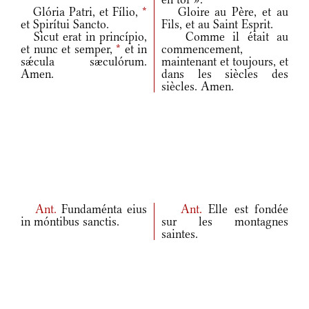
Glória Patri, et Fílio,
*
Gloire au Père, et au
et Spirítui Sancto.
Fils, et au Saint Esprit.
Sicut erat in princípio,
Comme il était au
et nunc et semper,
*
et in
commencement,
sǽcula sæculórum.
maintenant et toujours, et
Amen.
dans les siècles des
siècles. Amen.
Ant.
Fundaménta eius
Ant.
Elle est fondée
in móntibus sanctis.
sur les montagnes
saintes.