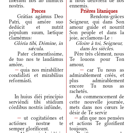
liberábit nos ab inimícis
Il nous délivrera de nos
nostris.
ennemis.
Preces
Prières litaniques
Grátias agámus Deo
Rendons-grâces
Patri, qui amóre suo
Seigneur, qui dans Son
dedúcit et nutrit
amour guide et nourrit
pópulum suum, lætíque
Son peuple et dans la
clamémus:
joie, acclamons-Le :
Glória tibi, Dómine, in
Gloire à toi, Seigneur,
sǽcula.
dans les siècles.
Pater clementíssime,
Père très clément, nous
de tuo nos te laudámus
Te louons pour Ton
amóre,
amour,
—
quia nos mirabíliter
—
car Tu nous as
condidísti et mirabílius
admirablement créés, et
reformásti.
plus admirablement
encore Tu nous as
rachetés.
In huius diéi princípio
Au commencement de
serviéndi tibi stúdium
cette nouvelle journée,
córdibus nostris infúnde,
mets dans nos cœurs le
désir de Te servir
—
ut cogitatiónes et
—
afin que nos pensées
actiónes nostræ te
et actions Te glorifient
semper gloríficent.
toujours.