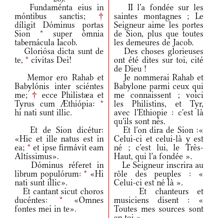
Fundaménta eius in
II l'a fondée sur les
móntibus sanctis;
†
saintes montagnes ; Le
díligit Dóminus portas
Seigneur aime les portes
Sion
*
super ómnia
de Sion, plus que toutes
tabernácula Iacob.
les demeures de Jacob.
Gloriósa dicta sunt de
Des choses glorieuses
te,
*
cívitas Dei!
ont été dites sur toi, cité
de Dieu !
Memor ero Rahab et
Je nommerai Rahab et
Babylónis inter sciéntes
Babylone parmi ceux qui
me;
†
ecce Philistæa et
me connaissent ; voici
Tyrus cum Æthiópia:
*
les Philistins, et Tyr,
hi nati sunt illic.
avec l'Ethiopie : c'est là
qu'ils sont nés.
Et de Sion dicétur:
Et l'on dira de Sion :«
«Hic et ille natus est in
Celui-ci et celui-là y est
ea;
*
et ipse firmávit eam
né ; c'est lui, le Très-
Altíssimus».
Haut, qui l'a fondée ».
Dóminus réferet in
Le Seigneur inscrira au
librum populórum:
*
«Hi
rôle des peuples : «
nati sunt illic».
Celui-ci est né là ».
Et cantant sicut choros
Et chanteurs et
ducéntes:
*
«Omnes
musiciens disent : «
fontes mei in te».
Toutes mes sources sont
en toi ».