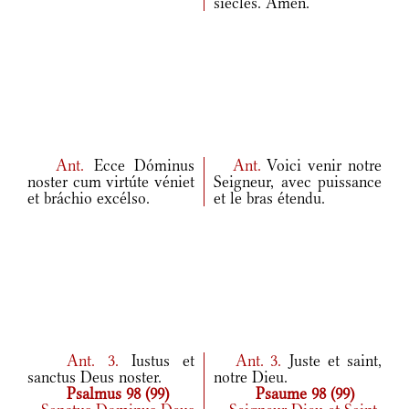
siècles. Amen.
Ant.
Ecce Dóminus
Ant.
Voici venir notre
noster cum virtúte véniet
Seigneur, avec puissance
et bráchio excélso.
et le bras étendu.
Ant.
3.
Iustus et
Ant.
3.
Juste et saint,
sanctus Deus noster.
notre Dieu.
Psalmus 98 (99)
Psaume 98 (99)