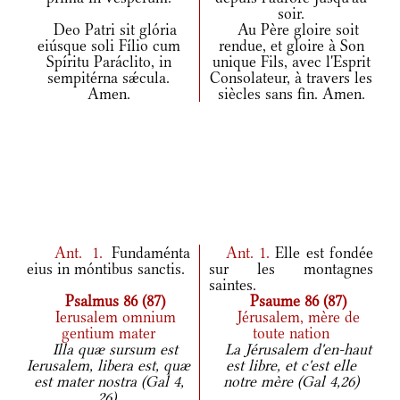
soir.
Deo Patri sit glória
Au Père gloire soit
eiúsque soli Fílio cum
rendue, et gloire à Son
Spíritu Paráclito, in
unique Fils, avec l'Esprit
sempitérna sǽcula.
Consolateur, à travers les
Amen.
siècles sans fin. Amen.
Ant.
1.
Fundaménta
Ant.
1.
Elle est fondée
eius in móntibus sanctis.
sur les montagnes
saintes.
Psalmus 86 (87)
Psaume 86 (87)
Ierusalem omnium
Jérusalem, mère de
gentium mater
toute nation
Illa quæ sursum est
La Jérusalem d'en-haut
Ierusalem, libera est, quæ
est libre, et c'est elle
est mater nostra (Gal 4,
notre mère (Gal 4,26)
26).