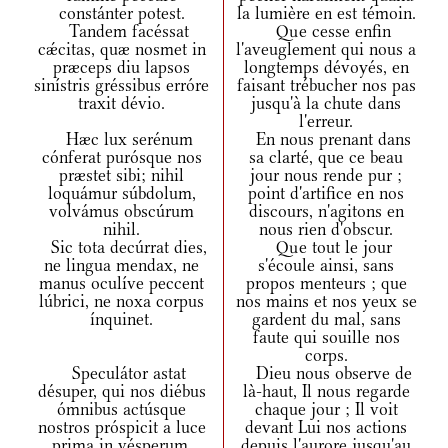
constánter potest.
la lumière en est témoin.
Tandem facéssat
Que cesse enfin
cǽcitas, quæ nosmet in
l'aveuglement qui nous a
præceps diu lapsos
longtemps dévoyés, en
sinístris gréssibus erróre
faisant trébucher nos pas
traxit dévio.
jusqu'à la chute dans
l'erreur.
Hæc lux serénum
En nous prenant dans
cónferat purósque nos
sa clarté, que ce beau
præstet sibi; nihil
jour nous rende pur ;
loquámur súbdolum,
point d'artifice en nos
volvámus obscúrum
discours, n'agitons en
nihil.
nous rien d'obscur.
Sic tota decúrrat dies,
Que tout le jour
ne lingua mendax, ne
s'écoule ainsi, sans
manus oculíve peccent
propos menteurs ; que
lúbrici, ne noxa corpus
nos mains et nos yeux se
ínquinet.
gardent du mal, sans
faute qui souille nos
corps.
Speculátor astat
Dieu nous observe de
désuper, qui nos diébus
là-haut, Il nous regarde
ómnibus actúsque
chaque jour ; Il voit
nostros próspicit a luce
devant Lui nos actions
prima in vésperum.
depuis l'aurore jusqu'au