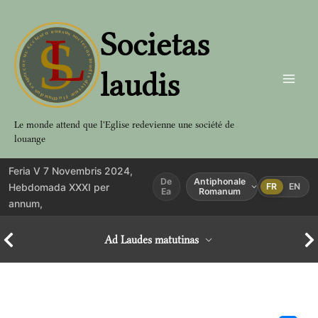
Aller
au
Societas
contenu
laudis
Le monde attend que l'Eglise redevienne une société de
louange
Feria V 7 Novembris 2024,
De
Antiphonale
Hebdomada XXXI per
FR
EN
Ea
Romanum
annum,
Ad Laudes matutinas