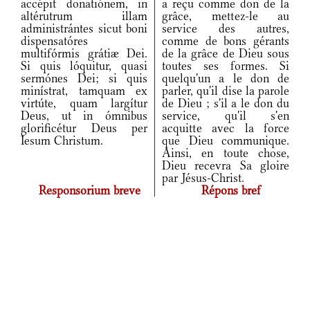
accépit donatiónem, in
a reçu comme don de la
altérutrum illam
grâce, mettez-le au
administrántes sicut boni
service des autres,
dispensatóres
comme de bons gérants
multifórmis grátiæ Dei.
de la grâce de Dieu sous
Si quis lóquitur, quasi
toutes ses formes. Si
sermónes Dei; si quis
quelqu'un a le don de
minístrat, tamquam ex
parler, qu'il dise la parole
virtúte, quam largítur
de Dieu ; s'il a le don du
Deus, ut in ómnibus
service, qu'il s'en
glorificétur Deus per
acquitte avec la force
Iesum Christum.
que Dieu communique.
Ainsi, en toute chose,
Dieu recevra Sa gloire
par Jésus-Christ.
Responsorium breve
Répons bref