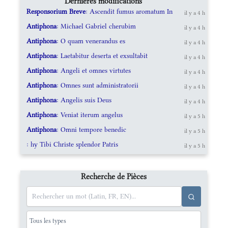
Dernières modifications
Responsorium Breve
: Ascendit fumus aromatum In
il y a 4 h
Antiphona
: Michael Gabriel cherubim
il y a 4 h
Antiphona
: O quam venerandus es
il y a 4 h
Antiphona
: Laetabitur deserta et exsultabit
il y a 4 h
Antiphona
: Angeli et omnes virtutes
il y a 4 h
Antiphona
: Omnes sunt administratorii
il y a 4 h
Antiphona
: Angelis suis Deus
il y a 4 h
Antiphona
: Veniat iterum angelus
il y a 5 h
Antiphona
: Omni tempore benedic
il y a 5 h
: hy Tibi Christe splendor Patris
il y a 5 h
Recherche de Pièces