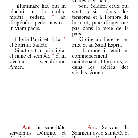
visités d'en haut,
illumináre his, qui in
pour éclairer ceux qui
ténebris et in umbra
sont assis dans les
mortis sedent,
*
ad
ténèbres et à l'ombre de
dirigéndos pedes nostros
la mort, pour diriger nos
in viam pacis.
pas dans la voie de la
paix.
Glória Patri, et Fílio,
*
Gloire au Père, et au
et Spirítui Sancto.
Fils, et au Saint Esprit.
Sicut erat in princípio,
Comme il était au
et nunc et semper,
*
et in
commencement,
sǽcula sæculórum.
maintenant et toujours, et
Amen.
dans les siècles des
siècles. Amen.
Ant.
In sanctitáte
Ant.
Servons le
serviámus Dómino, et
Seigneur avec sainteté, et