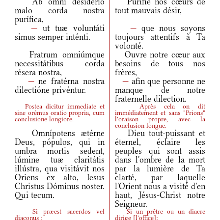
Ab omni desidério
Purifie nos cœurs de
malo corda nostra
tout mauvais désir,
purífica,
—
ut tuæ voluntáti
—
que nous soyons
simus semper inténti.
toujours attentifs à Ta
volonté.
Fratrum omniúmque
Ouvre notre cœur aux
necessitátibus corda
besoins de tous nos
résera nostra,
frères,
—
ne fratérna nostra
—
afin que personne ne
dilectióne privéntur.
manque de notre
fraternelle dilection.
Postea dicitur immediate et
Après cela on dit
sine orémus oratio propria, cum
immédiatement et sans "Prions"
conclusione longiore.
l'oraison propre, avec la
conclusion longue.
Omnípotens ætérne
Dieu tout-puissant et
Deus, pópulos, qui in
éternel, éclaire les
umbra mortis sedent,
peuples qui sont assis
lúmine tuæ claritátis
dans l'ombre de la mort
illústra, qua visitávit nos
par la lumière de Ta
Oriens ex alto, Iesus
clarté, par laquelle
Christus Dóminus noster.
l'Orient nous a visité d'en
Qui tecum.
haut, Jésus-Christ notre
Seigneur.
Si præest sacerdos vel
Si un prêtre ou un diacre
diaconus :
dirige
[
l'office
]
: