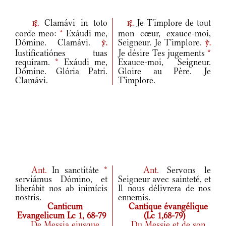
Clamávi in toto
Je T'implore de tout
r.
r.
corde meo:
*
Exáudi me,
mon cœur, exauce-moi,
Dómine. Clamávi.
Seigneur. Je T'implore.
v.
v.
Iustificatiónes tuas
Je désire Tes jugements
*
requíram.
*
Exáudi me,
Exauce-moi, Seigneur.
Dómine. Glória Patri.
Gloire au Père. Je
Clamávi.
T'implore.
Ant.
In sanctitáte
*
Ant.
Servons le
serviámus Dómino, et
Seigneur avec sainteté, et
liberábit nos ab inimícis
Il nous délivrera de nos
nostris.
ennemis.
Canticum
Cantique évangélique
Evangelicum Lc 1, 68-79
(Lc 1,68-79)
De Messia eiusque
Du Messie et de son