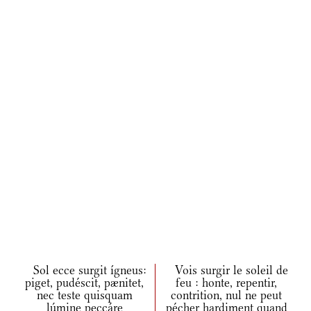
Sol ecce surgit ígneus:
Vois surgir le soleil de
piget, pudéscit, pænitet,
feu : honte, repentir,
nec teste quisquam
contrition, nul ne peut
lúmine peccáre
pécher hardiment quand