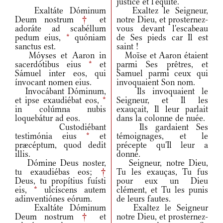
justice et l'équité.
Exaltáte Dóminum
Exaltez le Seigneur,
Deum nostrum
†
et
notre Dieu, et prosternez-
adoráte ad scabéllum
vous devant l'escabeau
pedum eius,
*
quóniam
de Ses pieds car Il est
sanctus est.
saint !
Móyses et Aaron in
Moïse et Aaron étaient
sacerdótibus eius
*
et
parmi Ses prêtres, et
Sámuel inter eos, qui
Samuel parmi ceux qui
ínvocant nomen eius.
invoquaient Son nom.
Invocábant Dóminum,
Ils invoquaient le
et ipse exaudiébat eos,
*
Seigneur, et Il les
in colúmna nubis
exauçait, Il leur parlait
loquebátur ad eos.
dans la colonne de nuée.
Custodiébant
Ils gardaient Ses
testimónia eius
*
et
témoignages, et le
præcéptum, quod dedit
précepte qu'Il leur a
illis.
donné.
Dómine Deus noster,
Seigneur, notre Dieu,
tu exaudiébas eos;
†
Tu les exauças, Tu fus
Deus, tu propítius fuísti
pour eux un Dieu
eis,
*
ulcíscens autem
clément, et Tu les punis
adinventiónes eórum.
de leurs fautes.
Exaltáte Dóminum
Exaltez le Seigneur
Deum nostrum
†
et
notre Dieu, et prosternez-