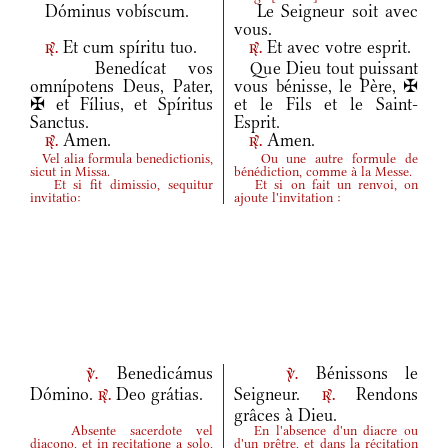
Dóminus vobíscum.
Le Seigneur soit avec
vous.
Et cum spíritu tuo.
Et avec votre esprit.
r.
r.
Benedícat vos
Que Dieu tout puissant
omnípotens Deus, Pater,
vous bénisse, le Père, ✠
✠ et Fílius, et Spíritus
et le Fils et le Saint-
Sanctus.
Esprit.
Amen.
Amen.
r.
r.
Vel alia formula benedictionis,
Ou une autre formule de
sicut in Missa.
bénédiction, comme à la Messe.
Et si fit dimissio, sequitur
Et si on fait un renvoi, on
invitatio:
ajoute l'invitation :
Benedicámus
Bénissons le
v.
v.
Dómino.
Deo grátias.
Seigneur.
Rendons
r.
r.
grâces à Dieu.
Absente sacerdote vel
En l'absence d'un diacre ou
diacono, et in recitatione a solo,
d'un prêtre, et dans la récitation