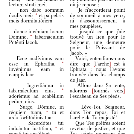
lectum strati mei,
où je repose ;
non dabo somnum
Je n'accorderai point
óculis meis
*
et palpebris
de sommeil à mes yeux,
meis dormitatiónem,
ni d'assoupissement à
mes paupières,
donec invéniam locum
jusqu'à ce que j'aie
Dómino,
*
tabernáculum
trouvé un lieu pour le
Poténti Iacob.
Seigneur, une demeure
pour le Puissant de
Jacob. »
Ecce audívimus eam
Voici, entendions-nous
esse in Ephratha,
*
dire, que
[
l'arche
]
est à
invénimus eam in
Ephrata ; nous l'avons
campis Iaar.
trouvée dans les champs
de Jaar.
Ingrediámur in
Allons dans Sa tente,
tabernáculum eius,
*
adorons
[
tournés vers
]
adorémus ad scabéllum
l'escabeau de Ses pieds.
pedum eius. -
Surge, Dómine, in
Lève-Toi, Seigneur,
réquiem tuam,
*
tu et
dans Ton repos, Toi et
arca fortitúdinis tuæ.
l'arche de Ta majesté!
Sacerdótes tui
Que Tes prêtres soient
induántur iustítiam,
*
et
revêtus de justice, et que
sancti tui exsúltent.
Tes saints poussent des