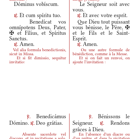
Dóminus vobíscum.
Le Seigneur soit avec
vous.
Et cum spíritu tuo.
Et avec votre esprit.
r.
r.
Benedícat vos
Que Dieu tout puissant
omnípotens Deus, Pater,
vous bénisse, le Père, ✠
✠ et Fílius, et Spíritus
et le Fils et le Saint-
Sanctus.
Esprit.
Amen.
Amen.
r.
r.
Vel alia formula benedictionis,
Ou une autre formule de
sicut in Missa.
bénédiction, comme à la Messe.
Et si fit dimissio, sequitur
Et si on fait un renvoi, on
invitatio:
ajoute l'invitation :
Benedicámus
Bénissons le
v.
v.
Dómino.
Deo grátias.
Seigneur.
Rendons
r.
r.
grâces à Dieu.
Absente sacerdote vel
En l'absence d'un diacre ou
diacono, et in recitatione a solo,
d'un prêtre, et dans la récitation