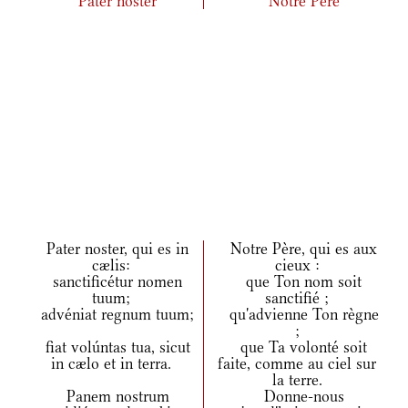
Pater noster
Notre Père
Pater noster, qui es in
Notre Père, qui es aux
cælis:
cieux :
sanctificétur nomen
que Ton nom soit
tuum;
sanctifié ;
advéniat regnum tuum;
qu'advienne Ton règne
;
fiat volúntas tua, sicut
que Ta volonté soit
in cælo et in terra.
faite, comme au ciel sur
la terre.
Panem nostrum
Donne-nous