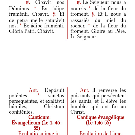
Cibávit nos
Le Seigneur nous a
r.
r.
Dóminus
*
Ex ádipe
nourris
*
de la fleur du
fruménti. Cibávit.
Et
froment.
Et Il nous a
v.
v.
de petra melle saturávit
rassasiés du miel du
nos.
*
Ex ádipe fruménti.
rocher.
*
de la fleur du
Glória Patri. Cibávit.
froment. Gloire au Père.
Le Seigneur.
Ant.
Depósuit
Ant.
Il renverse les
poténtes,
*
sanctos
puissants qui persécutent
persequéntes, et exaltávit
les saints, et Il élève les
húmiles, Christum
humbles qui ont foi au
confiténtes.
Christ.
Canticum
Cantique évangélique
Evangelicum (Lc 1, 46-
(Lc 1,46-55)
55)
Exultatio animæ in
Exultation de l'âme