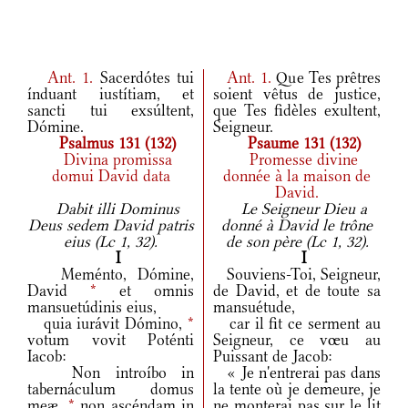
Ant.
1.
Sacerdótes tui
Ant.
1.
Que Tes prêtres
índuant iustítiam, et
soient vêtus de justice,
sancti tui exsúltent,
que Tes fidèles exultent,
Dómine.
Seigneur.
Psalmus 131 (132)
Psaume 131 (132)
Divina promissa
Promesse divine
domui David data
donnée à la maison de
David.
Dabit illi Dominus
Le Seigneur Dieu a
Deus sedem David patris
donné à David le trône
eius (Lc 1, 32).
de son père (Lc 1, 32).
I
I
Meménto, Dómine,
Souviens-Toi, Seigneur,
David
*
et omnis
de David, et de toute sa
mansuetúdinis eius,
mansuétude,
quia iurávit Dómino,
*
car il fit ce serment au
votum vovit Poténti
Seigneur, ce vœu au
Iacob:
Puissant de Jacob:
Non introíbo in
« Je n'entrerai pas dans
tabernáculum domus
la tente où je demeure, je
meæ,
*
non ascéndam in
ne monterai pas sur le lit