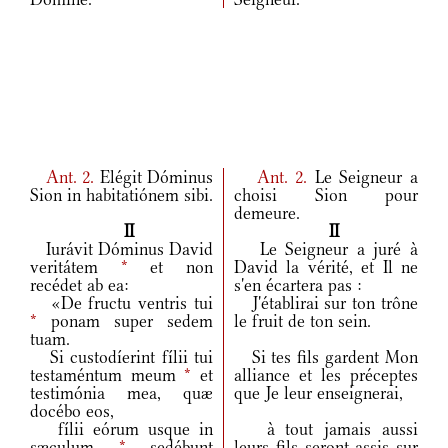
Ant.
2.
Elégit Dóminus
Ant.
2.
Le Seigneur a
Sion in habitatiónem sibi.
choisi Sion pour
demeure.
II
II
Iurávit Dóminus David
Le Seigneur a juré à
veritátem
*
et non
David la vérité, et Il ne
recédet ab ea:
s'en écartera pas :
«De fructu ventris tui
J'établirai sur ton trône
*
ponam super sedem
le fruit de ton sein.
tuam.
Si custodíerint fílii tui
Si tes fils gardent Mon
testaméntum meum
*
et
alliance et les préceptes
testimónia mea, quæ
que Je leur enseignerai,
docébo eos,
fílii eórum usque in
à tout jamais aussi
sæculum
*
sedébunt
leurs fils seront assis sur