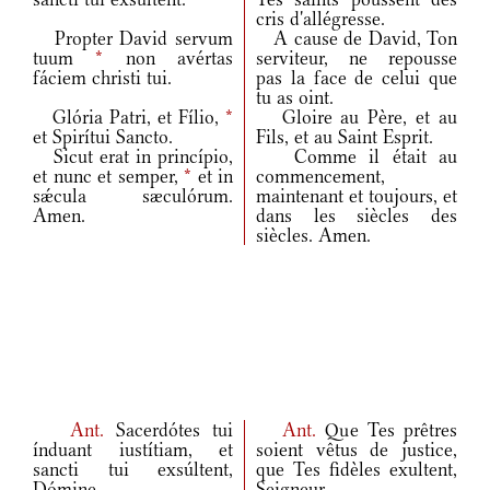
cris d'allégresse.
Propter David servum
A cause de David, Ton
tuum
*
non avértas
serviteur, ne repousse
fáciem christi tui.
pas la face de celui que
tu as oint.
Glória Patri, et Fílio,
*
Gloire au Père, et au
et Spirítui Sancto.
Fils, et au Saint Esprit.
Sicut erat in princípio,
Comme il était au
et nunc et semper,
*
et in
commencement,
sǽcula sæculórum.
maintenant et toujours, et
Amen.
dans les siècles des
siècles. Amen.
Ant.
Sacerdótes tui
Ant.
Que Tes prêtres
índuant iustítiam, et
soient vêtus de justice,
sancti tui exsúltent,
que Tes fidèles exultent,
Dómine.
Seigneur.