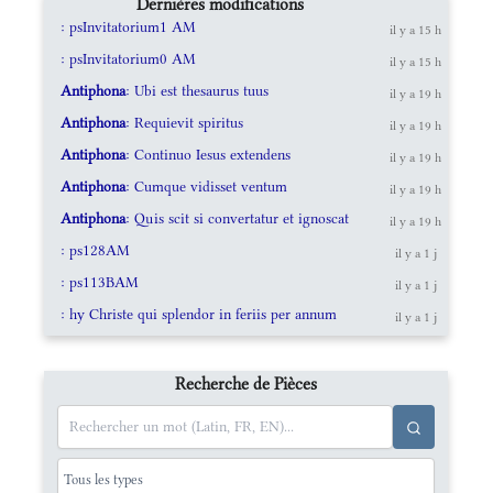
Dernières modifications
: psInvitatorium1 AM
il y a 15 h
: psInvitatorium0 AM
il y a 15 h
Antiphona
: Ubi est thesaurus tuus
il y a 19 h
Antiphona
: Requievit spiritus
il y a 19 h
Antiphona
: Continuo Iesus extendens
il y a 19 h
Antiphona
: Cumque vidisset ventum
il y a 19 h
Antiphona
: Quis scit si convertatur et ignoscat
il y a 19 h
: ps128AM
il y a 1 j
: ps113BAM
il y a 1 j
: hy Christe qui splendor in feriis per annum
il y a 1 j
Recherche de Pièces