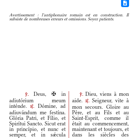
Avertissement : l'antiphonaire romain est en construction. Il
subsiste de nombreuses erreurs et omissions. Soyez patients.
Deus, ✠ in
Dieu, viens à mon
v.
v.
adiutórium meum
aide.
Seigneur, vite à
r.
inténde.
Dómine, ad
mon secours. Gloire au
r.
adiuvándum me festína.
Père, et au Fils et au
Glória Patri, et Fílio, et
Saint-Esprit, comme il
Spirítui Sancto. Sicut erat
était au commencement,
in princípio, et nunc et
maintenant et toujours, et
semper, et in sǽcula
dans les siècles des