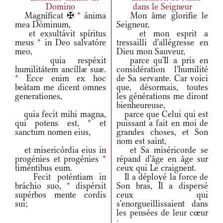
Domino
dans le Seigneur
Magníficat ✠
*
ánima
Mon âme glorifie le
mea Dóminum,
Seigneur,
et exsultávit spíritus
et mon esprit a
meus
*
in Deo salvatóre
tressailli d'allégresse en
meo,
Dieu mon Sauveur,
quia respéxit
parce qu'Il a pris en
humilitátem ancíllæ suæ.
considération l'humilité
*
Ecce enim ex hoc
de Sa servante. Car voici
beátam me dicent omnes
que, désormais, toutes
generationes,
les générations me diront
bienheureuse,
quia fecit mihi magna,
parce que Celui qui est
qui potens est,
*
et
puissant a fait en moi de
sanctum nomen eius,
grandes choses, et Son
nom est saint,
et misericórdia eius in
et Sa miséricorde se
progénies et progénies
*
répand d'âge en âge sur
timéntibus eum.
ceux qui Le craignent.
Fecit poténtiam in
Il a déployé la force de
bráchio suo,
*
dispérsit
Son bras, Il a dispersé
supérbos mente cordis
ceux qui
sui;
s'enorgueillissaient dans
les pensées de leur cœur
;