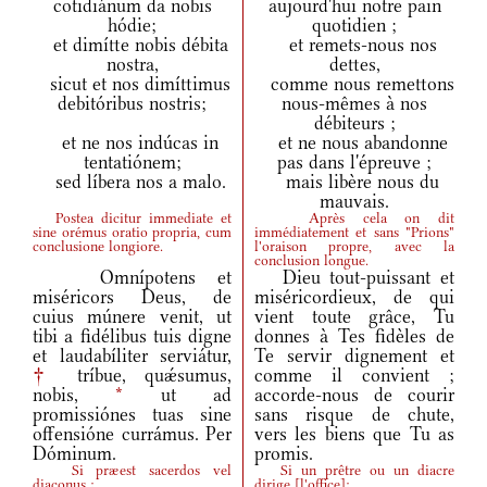
cotidiánum da nobis
aujourd'hui notre pain
hódie;
quotidien ;
et dimítte nobis débita
et remets-nous nos
nostra,
dettes,
sicut et nos dimíttimus
comme nous remettons
debitóribus nostris;
nous-mêmes à nos
débiteurs ;
et ne nos indúcas in
et ne nous abandonne
tentatiónem;
pas dans l'épreuve ;
sed líbera nos a malo.
mais libère nous du
mauvais.
Postea dicitur immediate et
Après cela on dit
sine orémus oratio propria, cum
immédiatement et sans "Prions"
conclusione longiore.
l'oraison propre, avec la
conclusion longue.
Omnípotens et
Dieu tout-puissant et
miséricors Deus, de
miséricordieux, de qui
cuius múnere venit, ut
vient toute grâce, Tu
tibi a fidélibus tuis digne
donnes à Tes fidèles de
et laudabíliter serviátur,
Te servir dignement et
†
tríbue, quǽsumus,
comme il convient ;
nobis,
*
ut ad
accorde-nous de courir
promissiónes tuas sine
sans risque de chute,
offensióne currámus. Per
vers les biens que Tu as
Dóminum.
promis.
Si præest sacerdos vel
Si un prêtre ou un diacre
diaconus :
dirige
[
l'office
]
: