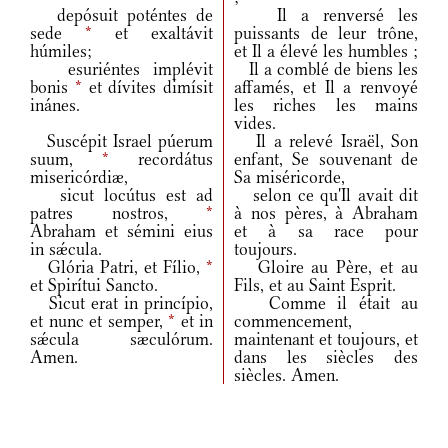
depósuit poténtes de
Il a renversé les
sede
*
et exaltávit
puissants de leur trône,
húmiles;
et Il a élevé les humbles ;
esuriéntes implévit
Il a comblé de biens les
bonis
*
et dívites dimísit
affamés, et Il a renvoyé
inánes.
les riches les mains
vides.
Suscépit Israel púerum
Il a relevé Israël, Son
suum,
*
recordátus
enfant, Se souvenant de
misericórdiæ,
Sa miséricorde,
sicut locútus est ad
selon ce qu'Il avait dit
patres nostros,
*
à nos pères, à Abraham
Abraham et sémini eius
et à sa race pour
in sǽcula.
toujours.
Glória Patri, et Fílio,
*
Gloire au Père, et au
et Spirítui Sancto.
Fils, et au Saint Esprit.
Sicut erat in princípio,
Comme il était au
et nunc et semper,
*
et in
commencement,
sǽcula sæculórum.
maintenant et toujours, et
Amen.
dans les siècles des
siècles. Amen.