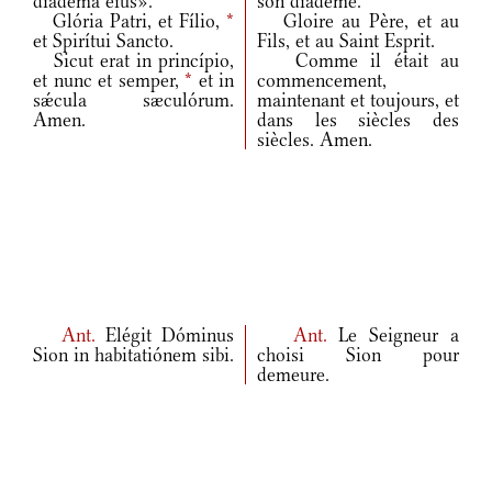
diadéma eius».
son diadème.
Glória Patri, et Fílio,
*
Gloire au Père, et au
et Spirítui Sancto.
Fils, et au Saint Esprit.
Sicut erat in princípio,
Comme il était au
et nunc et semper,
*
et in
commencement,
sǽcula sæculórum.
maintenant et toujours, et
Amen.
dans les siècles des
siècles. Amen.
Ant.
Elégit Dóminus
Ant.
Le Seigneur a
Sion in habitatiónem sibi.
choisi Sion pour
demeure.