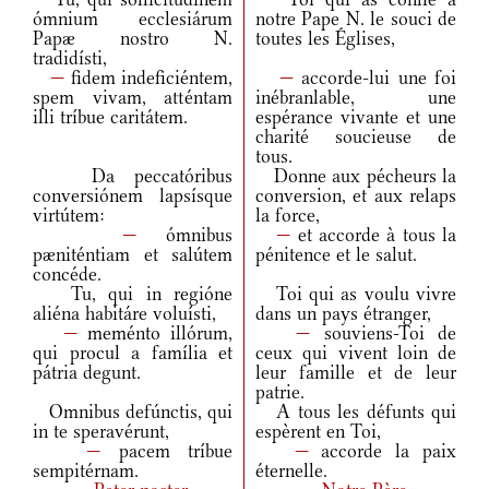
ómnium ecclesiárum
notre Pape N. le souci de
Papæ nostro N.
toutes les Églises,
tradidísti,
—
fidem indeficiéntem,
—
accorde-lui une foi
spem vivam, atténtam
inébranlable, une
illi tríbue caritátem.
espérance vivante et une
charité soucieuse de
tous.
Da peccatóribus
Donne aux pécheurs la
conversiónem lapsísque
conversion, et aux relaps
virtútem:
la force,
—
ómnibus
—
et accorde à tous la
pæniténtiam et salútem
pénitence et le salut.
concéde.
Tu, qui in regióne
Toi qui as voulu vivre
aliéna habitáre voluísti,
dans un pays étranger,
—
meménto illórum,
—
souviens-Toi de
qui procul a família et
ceux qui vivent loin de
pátria degunt.
leur famille et de leur
patrie.
Omnibus defúnctis, qui
A tous les défunts qui
in te speravérunt,
espèrent en Toi,
—
pacem tríbue
—
accorde la paix
sempitérnam.
éternelle.