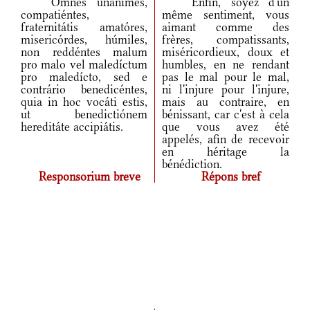
Omnes unánimes,
Enfin, soyez d'un
compatiéntes,
même sentiment, vous
fraternitátis amatóres,
aimant comme des
misericórdes, húmiles,
frères, compatissants,
non reddéntes malum
miséricordieux, doux et
pro malo vel maledíctum
humbles, en ne rendant
pro maledícto, sed e
pas le mal pour le mal,
contrário benedicéntes,
ni l'injure pour l'injure,
quia in hoc vocáti estis,
mais au contraire, en
ut benedictiónem
bénissant, car c'est à cela
hereditáte accipiátis.
que vous avez été
appelés, afin de recevoir
en héritage la
bénédiction.
Responsorium breve
Répons bref