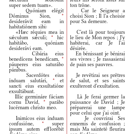
super sedem tuam».
ton trône.
Quóniam elégit
Car le Seigneur a
Dóminus Sion,
*
choisi Sion ; Il l'a choisie
desiderávit eam in
pour Sa demeure.
habitatiónem sibi:
«Hæc réquies mea in
C'est là pour toujours
sǽculum sǽculi;
*
hic
le lieu de Mon repos ; J'y
habitábo, quóniam
habiterai, car Je l'ai
desiderávi eam.
désirée.
Cibária eius
En bénissant je bénirai
benedícens benedícam,
*
ses vivres ; Je rassasierai
páuperes eius saturábo
de pain ses pauvres.
pánibus.
Sacerdótes eius
Je revêtirai ses prêtres
índuam salutári,
*
et
de salut, et ses saints
sancti eius exsultatióne
exulteront d'exultation.
exsultábunt.
Illic germináre fáciam
Là Je ferai germer la
cornu David,
*
parábo
puissance de David ; Je
lucérnam christo meo.
préparerai une lampe
pour celui que j'ai oint.
Inimícos eius índuam
Je couvrirai Ses
confusióne,
*
super
ennemis de confusion ;
ipsum autem efflorébit
mais Ma sainteté fleurira