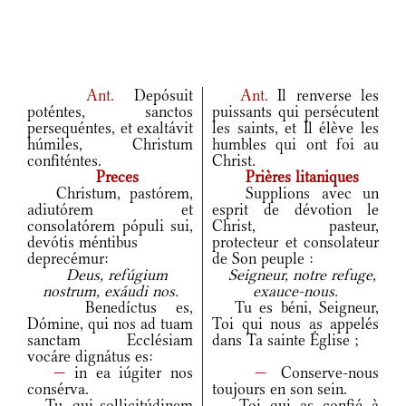
Ant.
Depósuit
Ant.
Il renverse les
poténtes, sanctos
puissants qui persécutent
persequéntes, et exaltávit
les saints, et Il élève les
húmiles, Christum
humbles qui ont foi au
confiténtes.
Christ.
Preces
Prières litaniques
Christum, pastórem,
Supplions avec un
adiutórem et
esprit de dévotion le
consolatórem pópuli sui,
Christ, pasteur,
devótis méntibus
protecteur et consolateur
deprecémur:
de Son peuple :
Deus, refúgium
Seigneur, notre refuge,
nostrum, exáudi nos.
exauce-nous.
Benedíctus es,
Tu es béni, Seigneur,
Dómine, qui nos ad tuam
Toi qui nous as appelés
sanctam Ecclésiam
dans Ta sainte Église ;
vocáre dignátus es:
—
in ea iúgiter nos
—
Conserve-nous
consérva.
toujours en son sein.
Tu, qui sollicitúdinem
Toi qui as confié à