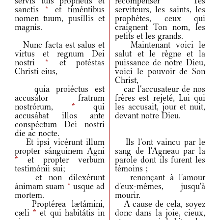
servis tuis prophétis et
récompenser Tes
sanctis
*
et timéntibus
serviteurs, les saints, les
nomen tuum, pusíllis et
prophètes, ceux qui
magnis.
craignent Ton nom, les
petits et les grands.
Nunc facta est salus et
Maintenant voici le
virtus et regnum Dei
salut et le règne et la
nostri
*
et potéstas
puissance de notre Dieu,
Christi eius,
voici le pouvoir de Son
Christ,
quia proiéctus est
car l'accusateur de nos
accusátor fratrum
frères est rejeté, Lui qui
nostrórum,
*
qui
les accusait, jour et nuit,
accusábat illos ante
devant notre Dieu.
conspéctum Dei nostri
die ac nocte.
Et ipsi vicérunt illum
Ils l'ont vaincu par le
propter sánguinem Agni
sang de l'Agneau par la
*
et propter verbum
parole dont ils furent les
testimónii sui;
témoins ;
et non dilexérunt
renonçant à l'amour
ánimam suam
*
usque ad
d'eux-mêmes, jusqu'à
mortem.
mourir.
Proptérea lætámini,
A cause de cela, soyez
cæli
*
et qui habitátis in
donc dans la joie, cieux,