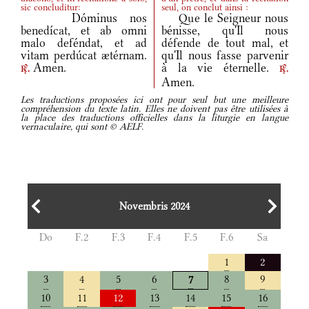
sic concluditur:
seul, on conclut ainsi :
Dóminus nos
Que le Seigneur nous
benedícat, et ab omni
bénisse, qu'Il nous
malo deféndat, et ad
défende de tout mal, et
vitam perdúcat ætérnam.
qu'Il nous fasse parvenir
Amen.
à la vie éternelle.
r.
r.
Amen.
Les traductions proposées ici ont pour seul but une meilleure
compréhension du texte latin. Elles ne doivent pas être utilisées à
la place des traductions officielles dans la liturgie en langue
vernaculaire, qui sont © AELF.
Novembris 2024
Do
F.2
F.3
F.4
F.5
F.6
Sa
1
2
3
4
5
6
8
9
7
10
11
12
13
14
15
16