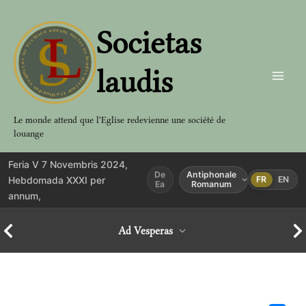
Aller
au
Societas
contenu
laudis
Le monde attend que l'Eglise redevienne une société de
louange
Feria V 7 Novembris 2024,
De
Antiphonale
Hebdomada XXXI per
FR
EN
Ea
Romanum
annum,
Ad Vesperas