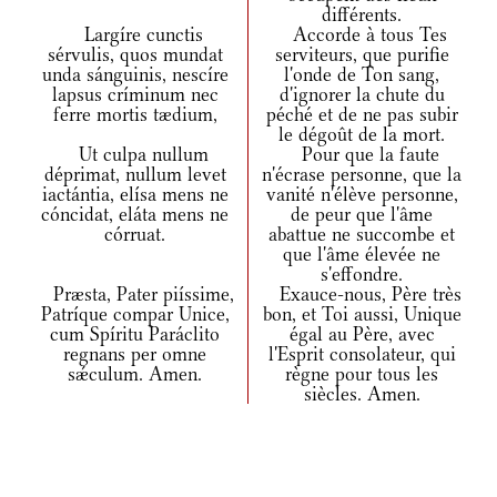
différents.
Largíre cunctis
Accorde à tous Tes
sérvulis, quos mundat
serviteurs, que purifie
unda sánguinis, nescíre
l'onde de Ton sang,
lapsus críminum nec
d'ignorer la chute du
ferre mortis tædium,
péché et de ne pas subir
le dégoût de la mort.
Ut culpa nullum
Pour que la faute
déprimat, nullum levet
n'écrase personne, que la
iactántia, elísa mens ne
vanité n'élève personne,
cóncidat, eláta mens ne
de peur que l'âme
córruat.
abattue ne succombe et
que l'âme élevée ne
s'effondre.
Præsta, Pater piíssime,
Exauce-nous, Père très
Patríque compar Unice,
bon, et Toi aussi, Unique
cum Spíritu Paráclito
égal au Père, avec
regnans per omne
l'Esprit consolateur, qui
sǽculum. Amen.
règne pour tous les
siècles. Amen.