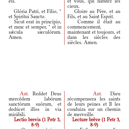
eis.
et vous, qui habitez les
cieux.
Glória Patri, et Fílio,
*
Gloire au Père, et au
et Spirítui Sancto.
Fils, et au Saint Esprit.
Sicut erat in princípio,
Comme il était au
et nunc et semper,
*
et in
commencement,
sǽcula sæculórum.
maintenant et toujours, et
Amen.
dans les siècles des
siècles. Amen.
Ant.
Reddet Deus
Ant.
Dieu
mercédem labórum
récompensera les saints
sanctórum suórum, et
de leurs peines et Il les
dedúcet illos in via
conduira sur un chemin
mirábili.
de merveille.
Lectio brevis (1 Petr 3,
Lecture brève (1 Petr 3,
8-9)
8-9)