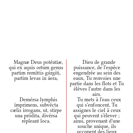
Magnæ Deus poténtiæ,
Dieu de grande
qui ex aquis ortum genus
puissance, de l'espèce
partim remíttis gúrgiti,
engendrée au sein des
partim levas in áera,
eaux, Tu renvoies une
partie dans les flots et Tu
élèves l'autre dans les
airs.
Demérsa lymphis
Tu mets à l'eau ceux
ímprimens, subvécta
qui s'enfoncent, Tu
cælis írrogans, ut, stirpe
assignes le ciel à ceux
una pródita, divérsa
qui peuvent s'élever ;
répleant loca.
ainsi, provenant d'une
souche unique, ils
occupent des lieux