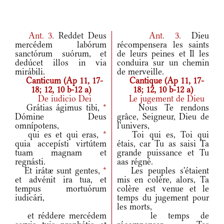
Ant.
3.
Reddet Deus
Ant.
3.
Dieu
mercédem labórum
récompensera les saints
sanctórum suórum, et
de leurs peines et Il les
dedúcet illos in via
conduira sur un chemin
mirábili.
de merveille.
Canticum (Ap 11, 17-
Cantique (Ap 11, 17-
18; 12, 10 b-12 a)
18; 12, 10 b-12 a)
De iudicio Dei
Le jugement de Dieu
Grátias ágimus tibi,
*
Nous Te rendons
Dómine Deus
grâce, Seigneur, Dieu de
omnípotens,
l'univers,
qui es et qui eras,
*
Toi qui es, Toi qui
quia accepísti virtútem
étais, car Tu as saisi Ta
tuam magnam et
grande puissance et Tu
regnásti.
aas régné.
Et irátæ sunt gentes,
*
Les peuples s'étaient
et advénit ira tua, et
mis en colère, alors, Ta
tempus mortuórum
colère est venue et le
iudicári,
temps du jugement pour
les morts,
et réddere mercédem
le temps de