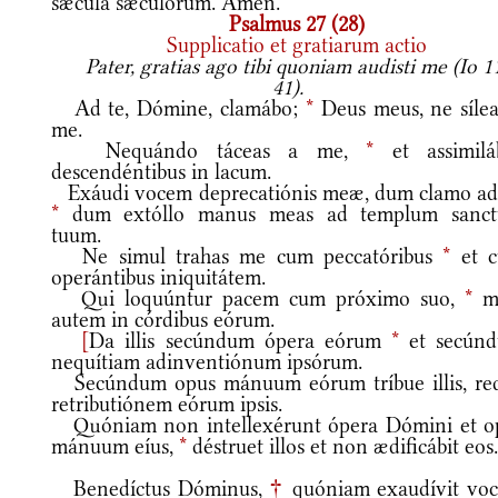
sǽcula sæculórum. Amen.
Psalmus 27 (28)
Supplicatio et gratiarum actio
Pater, gratias ago tibi quoniam audisti me (Io 1
41).
Ad te, Dómine, clamábo;
*
Deus meus, ne sílea
me.
Nequándo táceas a me,
*
et assimilá
descendéntibus in lacum.
Exáudi vocem deprecatiónis meæ, dum clamo ad 
*
dum extóllo manus meas ad templum sanc
tuum.
Ne simul trahas me cum peccatóribus
*
et 
operántibus iniquitátem.
Qui loquúntur pacem cum próximo suo,
*
m
autem in córdibus eórum.
[
Da illis secúndum ópera eórum
*
et secún
nequítiam adinventiónum ipsórum.
Secúndum opus mánuum eórum tríbue illis, re
retributiónem eórum ipsis.
Quóniam non intellexérunt ópera Dómini et o
mánuum eíus,
*
déstruet illos et non ædificábit eos
Benedíctus Dóminus,
†
quóniam exaudívit vo