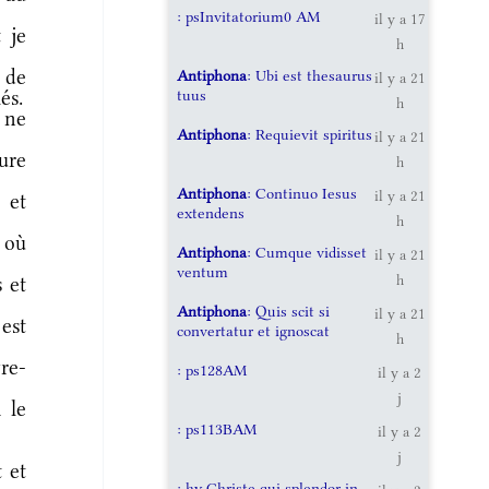
: psInvitatorium0 AM
il y a 17
 je
h
 de
Antiphona
: Ubi est thesaurus
il y a 21
tuus
és.
h
 ne
Antiphona
: Requievit spiritus
il y a 21
ure
h
Antiphona
: Continuo Iesus
il y a 21
 et
extendens
h
 où
Antiphona
: Cumque vidisset
il y a 21
ventum
h
 et
Antiphona
: Quis scit si
il y a 21
 est
convertatur et ignoscat
h
re-
: ps128AM
il y a 2
j
 le
: ps113BAM
il y a 2
j
 et
: hy Christe qui splendor in