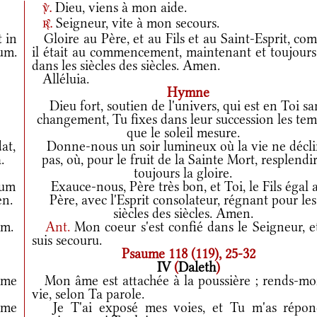
Dieu, viens à mon aide.
v.
Seigneur, vite à mon secours.
r.
t in
Gloire au Père, et au Fils et au Saint-Esprit, co
rum.
il était au commencement, maintenant et toujours,
dans les siècles des siècles. Amen.
Alléluia.
Hymne
Dieu fort, soutien de l'univers, qui est en Toi sa
changement, Tu fixes dans leur succession les te
que le soleil mesure.
at,
Donne-nous un soir lumineux où la vie ne décl
.
pas, où, pour le fruit de la Sainte Mort, resplendi
toujours la gloire.
cum
Exauce-nous, Père très bon, et Toi, le Fils égal 
en.
Père, avec l'Esprit consolateur, régnant pour les
siècles des siècles. Amen.
um.
Ant.
Mon coeur s'est confié dans le Seigneur, e
suis secouru.
Psaume 118 (119), 25-32
IV
(
Daleth
)
 me
Mon âme est attachée à la poussière ; rends-moi
vie, selon Ta parole.
 me
Je T'ai exposé mes voies, et Tu m'as répon