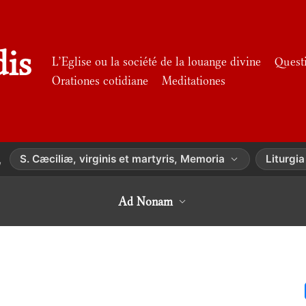
dis
L’Eglise ou la société de la louange divine
Quest
Orationes cotidiane
Meditationes
S. Cæciliæ, virginis et martyris, Memoria
Liturgi
,
Ad Nonam