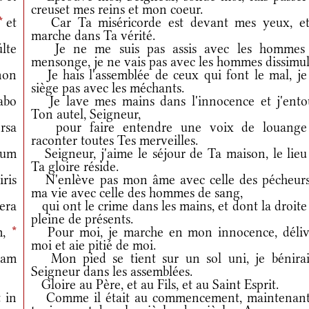
creuset mes reins et mon coeur.
*
et
Car Ta miséricorde est devant mes yeux, et
marche dans Ta vérité.
lte
Je ne me suis pas assis avec les hommes
mensonge, je ne vais pas avec les hommes dissimul
non
Je hais l'assemblée de ceux qui font le mal, je
siège pas avec les méchants.
abo
Je lave mes mains dans l'innocence et j'ento
Ton autel, Seigneur,
rsa
pour faire entendre une voix de louange
raconter toutes Tes merveilles.
cum
Seigneur, j'aime le séjour de Ta maison, le lieu
Ta gloire réside.
ris
N'enlève pas mon âme avec celle des pécheurs
ma vie avec celle des hommes de sang,
era
qui ont le crime dans les mains, et dont la droite
pleine de présents.
m,
*
Pour moi, je marche en mon innocence, déliv
moi et aie pitié de moi.
cam
Mon pied se tient sur un sol uni, je bénirai
Seigneur dans les assemblées.
Gloire au Père, et au Fils, et au Saint Esprit.
 in
Comme il était au commencement, maintenant