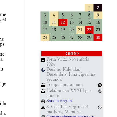
1
2
mme
3
4
5
6
7
8
9
 et
10
11
12
13
14
15
16
17
18
19
20
21
23
22
24
25
26
27
28
29
30
ns
mps
ine
ORDO
ra
Feria VI 22 Novembris
2024
au
Decimo Kalendas
Decembris, luna vigesima
secunda.
t je
Tempus per annum
Hebdomada XXXIII per
annum
Sancta regula.
 la
S. Cæciliæ, virginis et
martyris, Memoria.
du:
Commentarium evangelii.