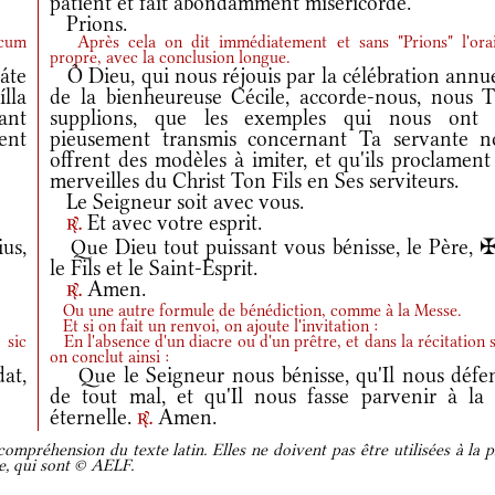
patient et fait abondamment miséricorde.
Prions.
 cum
Après cela on dit immédiatement et sans "Prions" l'ora
propre, avec la conclusion longue.
áte
Ô Dieu, qui nous réjouis par la célébration annue
lla
de la bienheureuse Cécile, accorde-nous, nous T
ant
supplions, que les exemples qui nous ont 
cent
pieusement transmis concernant Ta servante n
offrent des modèles à imiter, et qu'ils proclament
merveilles du Christ Ton Fils en Ses serviteurs.
Le Seigneur soit avec vous.
Et avec votre esprit.
r.
us,
Que Dieu tout puissant vous bénisse, le Père, ✠
le Fils et le Saint-Esprit.
Amen.
r.
Ou une autre formule de bénédiction, comme à la Messe.
Et si on fait un renvoi, on ajoute l'invitation :
 sic
En l'absence d'un diacre ou d'un prêtre, et dans la récitation s
on conclut ainsi :
at,
Que le Seigneur nous bénisse, qu'Il nous défe
de tout mal, et qu'Il nous fasse parvenir à la 
éternelle.
Amen.
r.
ompréhension du texte latin. Elles ne doivent pas être utilisées à la p
re, qui sont © AELF.