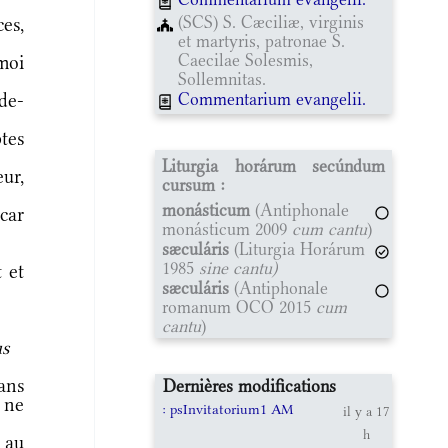
(SCS) S. Cæciliæ, virginis
es,
et martyris, patronae S.
Caecilae Solesmis,
moi
Sollemnitas.
Commentarium evangelii.
de-
ptes
Liturgia horárum secúndum
ur,
cursum :
monásticum
(Antiphonale
car
monásticum 2009
cum cantu
)
sæculáris
(Liturgia Horárum
1985
sine cantu)
 et
sæculáris
(Antiphonale
romanum OCO 2015
cum
cantu
)
us
ans
Dernières modifications
 ne
: psInvitatorium1 AM
il y a 17
h
 au