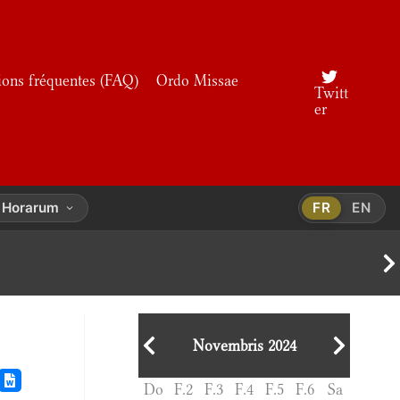
ions fréquentes (FAQ)
Ordo Missae
Twitt
er
a Horarum
FR
EN
Novembris 2024
Do
F.2
F.3
F.4
F.5
F.6
Sa