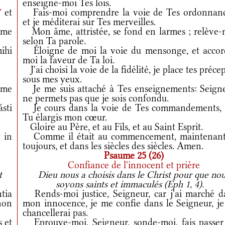
enseigne-moi Tes lois.
*
et
Fais-moi comprendre la voie de Tes ordonnanc
et je méditerai sur Tes merveilles.
 me
Mon âme, attristée, se fond en larmes ; relève-
selon Ta parole.
ihi
Éloigne de moi la voie du mensonge, et accor
moi la faveur de Ta loi.
J'ai choisi la voie de la fidélité, je place tes préce
sous mes yeux.
 me
Je me suis attaché à Tes enseignements: Seigne
ne permets pas que je sois confondu.
ásti
Je cours dans la voie de Tes commandements, 
Tu élargis mon cœur.
Gloire au Père, et au Fils, et au Saint Esprit.
 in
Comme il était au commencement, maintenant
toujours, et dans les siècles des siècles. Amen.
Psaume 25 (26)
Confiance de l'innocent et prière
t
Dieu nous a choisis dans le Christ pour que no
soyons saints et immaculés (Eph 1, 4).
tia
Rends-moi justice, Seigneur, car j'ai marché d
non
mon innocence, je me confie dans le Seigneur, je
chancellerai pas.
 et
Eprouve-moi, Seigneur, sonde-moi, fais passer