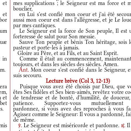
 et
mes supplications ; le Seigneur est ma force et 
bouclier,
†
et
en Lui s'est confié mon coeur et j'ai été secour
bor
aussi mon coeur est dans l'allégresse, et je Le lou
par mes cantiques.
ium
Le Seigneur est la force de Son peuple, Il est 
forteresse de salut pour Son messie.
tuæ
Sauve Ton peuple et bénis Ton héritage, sois l
pasteur et porte-les à jamais.
Gloire au Père, et au Fils, et au Saint Esprit.
 in
Comme il était au commencement, maintenant
toujours, et dans les siècles des siècles. Amen.
um.
Ant.
Mon coeur s'est confié dans le Seigneur, e
suis secouru.
Lecture brève (Col 3, 12-13)
cera
Puisque vous avez été choisis par Dieu, que v
em,
êtes Ses fidèles et Ses bien-aimés, revêtez votre c
 et
de tendresse et de bonté, d'humilité, de douceur,
bet
patience. Supportez-vous mutuellement
s.
pardonnez, si vous avez des reproches à vous fai
Agissez comme le Seigneur: Il vous a pardonné, fa
de même.
mis
Le Seigneur est miséricorde et pardonne.
Il
v.
r.