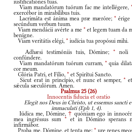
iustificatiónes tuas.
Viam mandatórum tuórum fac me intellégere,
exercébor in mirabílibus tuis.
Lacrimáta est ánima mea præ mæróre;
*
érige
secúndum verbum tuum.
Viam mendácii avérte a me
*
et legem tuam da m
benígne.
Viam veritátis elégi,
*
iudícia tua propósui mihi.
Adhæsi testimóniis tuis, Dómine;
*
noli
confúndere.
Viam mandatórum tuórum curram,
*
quia dilat
cor meum.
Glória Patri, et Fílio,
*
et Spirítui Sancto.
Sicut erat in princípio, et nunc et semper,
*
et
sǽcula sæculórum. Amen.
Psalmus 25 (26)
Innocentis fiducia et oratio
Elegit nos Deus in Christo, ut essemus sancti e
immaculati (Eph 1, 4).
Iúdica me, Dómine,
†
quóniam ego in innocén
mea ingréssus sum
*
et in Dómino sperans 
infirmábor.
Proba me, Dómine, et tenta me;
*
ure renes meos