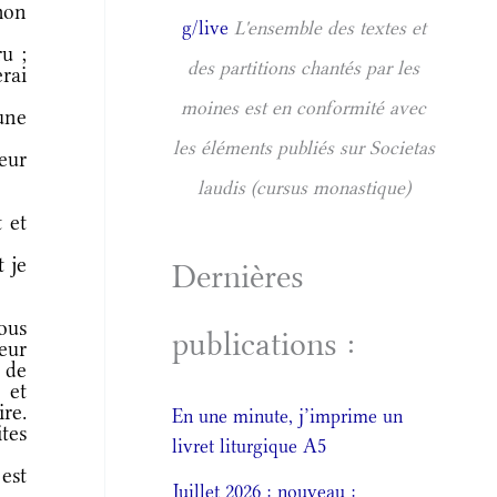
mon
g/live
L'ensemble des textes et
u ;
des partitions chantés par les
erai
moines est en conformité avec
une
les éléments publiés sur Societas
eur
laudis (cursus monastique)
 et
t je
Dernières
ous
publications :
oeur
 de
 et
re.
En une minute, j’imprime un
ites
livret liturgique A5
 est
Juillet 2026 : nouveau :