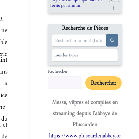
il y a 2
feriis per annum
j
1,
Recherche de Pièces
 ne
ble
rie
int
ans
Rechercher
 la
Rechercher
ice
Messe, vêpres et complies en
ne-
streaming depuis l'abbaye de
 du
a et
Pluscarden
https://www.pluscardenabbey.or
 de