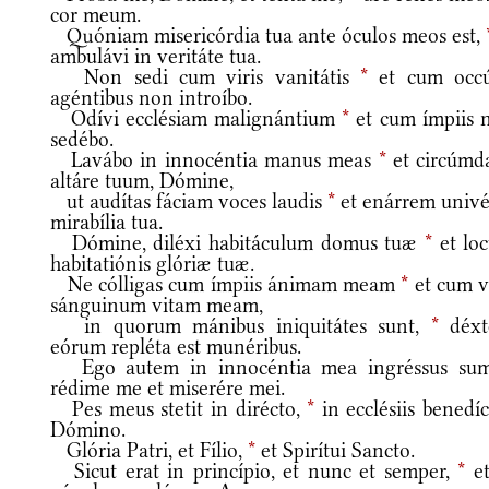
cor meum.
Quóniam misericórdia tua ante óculos meos est,
ambulávi in veritáte tua.
Non sedi cum viris vanitátis
*
et cum occú
agéntibus non introíbo.
Odívi ecclésiam malignántium
*
et cum ímpiis 
sedébo.
Lavábo in innocéntia manus meas
*
et circúmd
altáre tuum, Dómine,
ut audítas fáciam voces laudis
*
et enárrem univé
mirabília tua.
Dómine, diléxi habitáculum domus tuæ
*
et lo
habitatiónis glóriæ tuæ.
Ne cólligas cum ímpiis ánimam meam
*
et cum vi
sánguinum vitam meam,
in quorum mánibus iniquitátes sunt,
*
déxt
eórum repléta est munéribus.
Ego autem in innocéntia mea ingréssus su
rédime me et miserére mei.
Pes meus stetit in dirécto,
*
in ecclésiis benedí
Dómino.
Glória Patri, et Fílio,
*
et Spirítui Sancto.
Sicut erat in princípio, et nunc et semper,
*
et