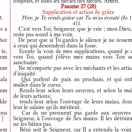
toujours, et dans les siècles des siècles. Amen.
Psaume 27 (28)
Supplication et action de grâce
1,
Père, je Te rends grâce car Tu m'as écouté (Io 1
41).
s a
C'est vers Toi, Seigneur, que je crie ; mon Dieu,
reste pas sourd à ma voix.
bor
De peur que si Tu gardes le silence je ne ressem
à ceux qui descendent dans la fosse.
te,
Ecoute la voix de mes supplications, quand je c
tum
vers Toi, quand j'élève mes mains vers Ton sa
sanctuaire.
cum
Ne m'emporte pas avec les méchants et les artis
d'iniquité.
ala
Qui parlent de paix au prochain, et qui ont
malice dans le coeur.
dum
Rends-leur selon leurs oeuvres, et selon la mal
de leurs actions;
dde
rends-leur selon l'ouvrage de leurs mains, don
leur le salaire qu'ils méritent.
pus
Car ils ne prennent pas garde aux oeuvres
.
]
Seigneur, à l'ouvrage de Ses mains: Il les détruir
ne les bâtira pas.
cem
Béni soit le Seigneur, car Il a entendu la voix