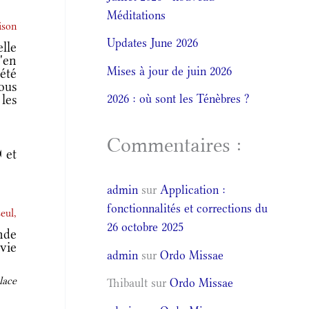
Méditations
ison
Updates June 2026
lle
'en
Mises à jour de juin 2026
été
ous
 les
2026 : où sont les Ténèbres ?
Commentaires :
 et
admin
sur
Application :
fonctionnalités et corrections du
eul,
26 octobre 2025
nde
vie
admin
sur
Ordo Missae
lace
Thibault
sur
Ordo Missae