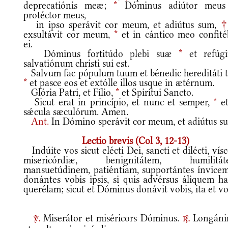
deprecatiónis meæ;
*
Dóminus adiútor meus
protéctor meus,
in ipso sperávit cor meum, et adiútus sum,
exsultávit cor meum,
*
et in cántico meo confité
ei.
Dóminus fortitúdo plebi suæ
*
et refúg
salvatiónum christi sui est.
Salvum fac pópulum tuum et bénedic hereditáti 
*
et pasce eos et extólle illos usque in ætérnum.
Glória Patri, et Fílio,
*
et Spirítui Sancto.
Sicut erat in princípio, et nunc et semper,
*
et
sǽcula sæculórum. Amen.
Ant.
In Dómino sperávit cor meum, et adiútus s
Lectio brevis (Col 3, 12-13)
Indúite vos sicut elécti Dei, sancti et dilécti, vís
misericórdiæ, benignitátem, humilitát
mansuetúdinem, patiéntiam, supportántes ínvicem
donántes vobis ipsis, si quis advérsus áliquem ha
querélam; sicut et Dóminus donávit vobis, ita et vo
Miserátor et miséricors Dóminus.
Longáni
v.
r.