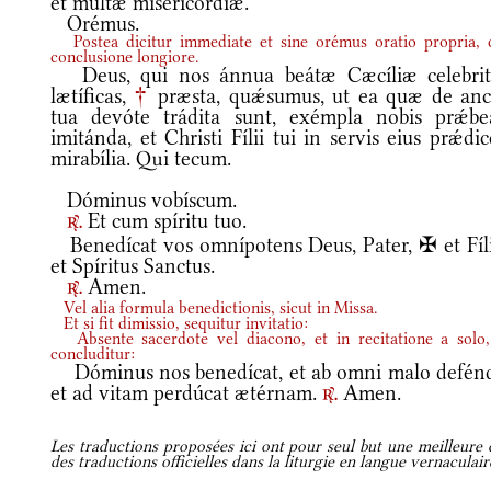
et multæ misericórdiæ.
Orémus.
Postea dicitur immediate et sine orémus oratio propria,
conclusione longiore.
Deus, qui nos ánnua beátæ Cæcíliæ celebrit
lætíficas,
†
præsta, quǽsumus, ut ea quæ de ancí
tua devóte trádita sunt, exémpla nobis prǽbe
imitánda, et Christi Fílii tui in servis eius prǽdi
mirabília. Qui tecum.
Dóminus vobíscum.
Et cum spíritu tuo.
r.
Benedícat vos omnípotens Deus, Pater, ✠ et Fíli
et Spíritus Sanctus.
Amen.
r.
Vel alia formula benedictionis, sicut in Missa.
Et si fit dimissio, sequitur invitatio:
Absente sacerdote vel diacono, et in recitatione a solo,
concluditur:
Dóminus nos benedícat, et ab omni malo defénd
et ad vitam perdúcat ætérnam.
Amen.
r.
Les traductions proposées ici ont pour seul but une meilleure c
des traductions officielles dans la liturgie en langue vernaculai