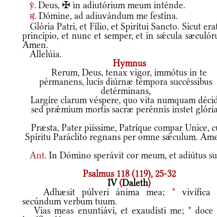
Deus, ✠ in adiutórium meum inténde.
v.
Dómine, ad adiuvándum me festína.
r.
Glória Patri, et Fílio, et Spirítui Sancto. Sicut era
princípio, et nunc et semper, et in sǽcula sæculó
Amen.
Allelúia.
Hymnus
Rerum, Deus, tenax vigor, immótus in te
pérmanens, lucis diúrnæ témpora succéssibus
detérminans,
Largíre clarum véspere, quo vita numquam décid
sed prǽmium mortis sacræ perénnis instet glória
Præsta, Pater piíssime, Patríque compar Unice, 
Spíritu Paráclito regnans per omne sǽculum. Am
Ant.
In Dómino sperávit cor meum, et adiútus s
Psalmus 118 (119), 25-32
IV
(
Daleth
)
Adhæsit púlveri ánima mea;
*
vivífica
secúndum verbum tuum.
Vias meas enuntiávi, et exaudísti me;
*
doce