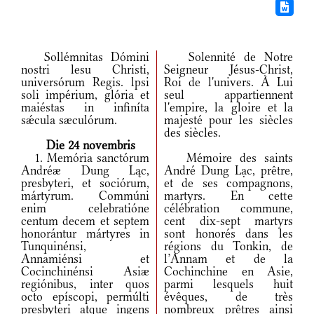
Sollémnitas Dómini
Solennité de Notre
nostri lesu Christi,
Seigneur Jésus-Christ,
universórum Regis. lpsi
Roi de l'univers. À Lui
soli impérium, glória et
seul appartiennent
maiéstas in infiníta
l'empire, la gloire et la
sǽcula sæculórum.
majesté pour les siècles
des siècles.
Die 24 novembris
1. Memória sanctórum
Mémoire des saints
Andréæ Dung Ląc,
André Dung Lạc, prêtre,
presbyteri, et sociórum,
et de ses compagnons,
mártyrum. Commúni
martyrs. En cette
enim celebratióne
célébration commune,
centum decem et septem
cent dix-sept martyrs
honorántur mártyres in
sont honorés dans les
Tunquinénsi,
régions du Tonkin, de
Annamiénsi et
l’Annam et de la
Cocinchinénsi Asiæ
Cochinchine en Asie,
regiónibus, inter quos
parmi lesquels huit
octo epíscopi, permúlti
évêques, de très
presbyteri atque ingens
nombreux prêtres ainsi