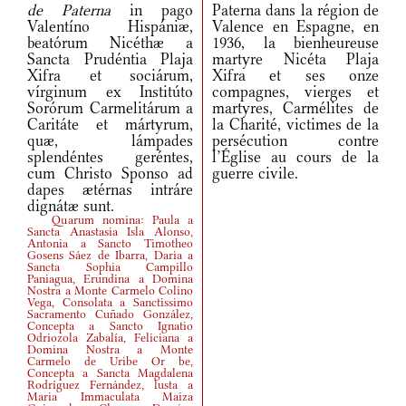
de Paterna
in pago
Paterna dans la région de
Valentíno Hispániæ,
Valence en Espagne, en
beatórum Nicéthæ a
1936, la bienheureuse
Sancta Prudéntia Plaja
martyre Nicéta Plaja
Xifra et sociárum,
Xifra et ses onze
vírginum ex Institúto
compagnes, vierges et
Sorórum Carmelitárum a
martyres, Carmélites de
Caritáte et mártyrum,
la Charité, victimes de la
quæ, lámpades
persécution contre
splendéntes geréntes,
l’Église au cours de la
cum Christo Sponso ad
guerre civile.
dapes ætérnas intráre
dignátæ sunt.
Quarum nomina: Paula a
Sancta Anastasia Isla Alonso,
Antonia a Sancto Timotheo
Gosens Sáez de Ibarra, Daria a
Sancta Sophia Campillo
Paniagua, Erundina a Domina
Nostra a Monte Carmelo Colino
Vega, Consolata a Sanctissimo
Sacramento Cuñado González,
Concepta a Sancto Ignatio
Odriozola Zabalía, Feliciana a
Domina Nostra a Monte
Carmelo de Uribe Or be,
Concepta a Sancta Magdalena
Rodríguez Fernández, lusta a
Maria Immaculata Maiza