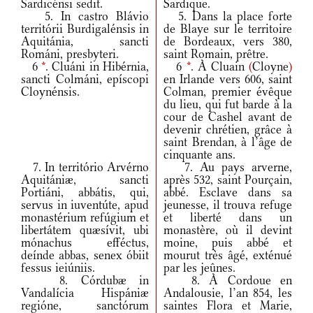
Sardicénsi sedit.
Sardique.
5. In castro Blávio
5. Dans la place forte
territórii Burdigalénsis in
de Blaye sur le territoire
Aquitánia, sancti
de Bordeaux, vers 380,
Románi, presbyteri.
saint Romain, prêtre.
6
*
. Cluáni in Hibérnia,
6
*
. À Cluain
(
Cloyne
)
sancti Colmáni, epíscopi
en Irlande vers 606, saint
Cloynénsis.
Colman, premier évêque
du lieu, qui fut barde à la
cour de Cashel avant de
devenir chrétien, grâce à
saint Brendan, à l’âge de
cinquante ans.
7. In território Arvérno
7. Au pays arverne,
Aquitániæ, sancti
après 532, saint Pourçain,
Portiáni, abbátis, qui,
abbé. Esclave dans sa
servus in iuventúte, apud
jeunesse, il trouva refuge
monastérium refúgium et
et liberté dans un
libertátem quæsívit, ubi
monastère, où il devint
mónachus efféctus,
moine, puis abbé et
deínde abbas, senex óbiit
mourut très âgé, exténué
fessus ieiúniis.
par les jeûnes.
8. Córdubæ in
8. À Cordoue en
Vandalícia Hispániæ
Andalousie, l’an 854, les
regióne, sanctórum
saintes Flora et Marie,