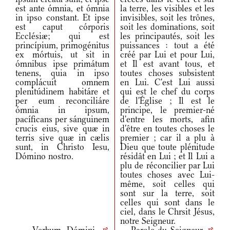
est ante ómnia, et ómnia
la terre, les visibles et les
in ipso constant. Et ipse
invisibles, soit les trônes,
est caput córporis
soit les dominations, soit
Ecclésiæ; qui est
les principautés, soit les
princípium, primogénitus
puissances : tout a été
ex mórtuis, ut sit in
créé par Lui et pour Lui,
ómnibus ipse primátum
et Il est avant tous, et
tenens, quia in ipso
toutes choses subsistent
complácuit omnem
en Lui. C'est Lui aussi
plenitúdinem habitáre et
qui est le chef du corps
per eum reconciliáre
de l'Église ; Il est le
ómnia in ipsum,
principe, le premier-né
pacíficans per sánguinem
d'entre les morts, afin
crucis eius, sive quæ in
d'être en toutes choses le
terris sive quæ in cælis
premier ; car il a plu à
sunt, in Christo Iesu,
Dieu que toute plénitude
Dómino nostro.
résidât en Lui ; et Il Lui a
plu de réconcilier par Lui
toutes choses avec Lui-
même, soit celles qui
sont sur la terre, soit
celles qui sont dans le
ciel, dans le Chrsit Jésus,
notre Seigneur.