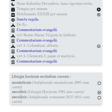
Nono Kalendas Decembris, luna vigesima tertia.
Tempus per annum
Hebdomada XXXIII per annum
Sancta regula.
De Eo.
Commentarium evangelii.
vel: Beatæ Mariæ Virginis in Sabbato.
Commentarium evangelii.
vel: S. Columbani, abbatis.
Commentarium evangelii.
vel: S. Clementis I, papæ et martyris.
Commentarium evangelii.
Liturgia horárum secúndum cursum :
monásticum
(Antiphonale monásticum 2009
cum
cantu
)
sæculáris
(Liturgia Horárum 1985
sine cantu)
sæculáris
(Antiphonale romanum OCO 2015
cum
cantu
)