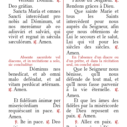
Verbum Dómini.
Parole du Seigneur.
r.
r.
Deo grátias.
Rendons grâces à Dieu.
Sancta María et omnes
Que sainte Marie et
Sancti intercédant pro
tous les Saints
nobis ad Dóminum, ut
intercèdent pour nous
nos mereámur ab eo
auprès du Seigneur, afin
adiuvári et salvári, qui
que nous obtenions de
vivit et regnat in sǽcula
Lui le secours et le salut,
sæculórum.
Amen.
Lui qui vit pour les
r.
siècles des siècles.
r.
Amen.
Absente sacerdote vel
En l'absence d'un diacre ou
diacono, et in recitatione a solo,
d'un prêtre, et dans la récitation
sic concluditur:
seul, on conclut ainsi :
Dóminus nos
Que le Seigneur nous
benedícat, et ab omni
bénisse, qu'Il nous
malo deféndat, et ad
défende de tout mal, et
vitam perdúcat ætérnam.
qu'Il nous fasse parvenir
Amen.
à la vie éternelle.
r.
r.
Amen.
Et fidélium ánimæ per
Et que les âmes des
misericórdiam Dei
fidèles par la miséricorde
requiéscant in pace.
de Dieu reposent en
r.
paix.
Amen.
Amen.
r.
Ite in pace.
Deo
Allez en paix.
v.
r.
v.
r.