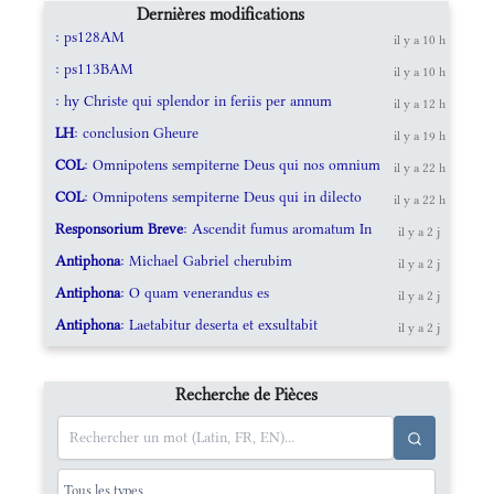
Dernières modifications
: ps128AM
il y a 10 h
: ps113BAM
il y a 10 h
: hy Christe qui splendor in feriis per annum
il y a 12 h
LH
: conclusion Gheure
il y a 19 h
COL
: Omnipotens sempiterne Deus qui nos omnium
il y a 22 h
COL
: Omnipotens sempiterne Deus qui in dilecto
il y a 22 h
Responsorium Breve
: Ascendit fumus aromatum In
il y a 2 j
Antiphona
: Michael Gabriel cherubim
il y a 2 j
Antiphona
: O quam venerandus es
il y a 2 j
Antiphona
: Laetabitur deserta et exsultabit
il y a 2 j
Recherche de Pièces