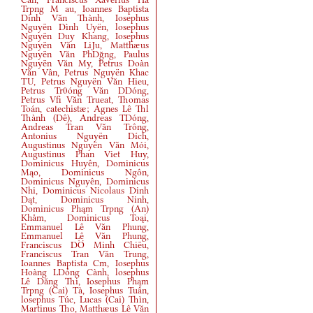
Trpng M au, Ioannes Baptista
Dinh Văn Thành, Iosephus
Nguyën Dình Uyën, losephus
Nguyën Duy Khang, Iosephus
Nguyën Văn LiJu, Matthæus
Nguyën Văn PhDğng, Paulus
Nguyën Văn My, Petrus Doàn
Văn Vân, Petrus Nguyën Khac
TU, Petrus Nguyën Văn Hieu,
Petrus Tr0óng Văn DDóng,
Petrus Vfi Văn Trueat, Thomas
Toán, catechistæ; Agnes Lê Thl
Thành
(
Dê
)
, Andreas TDóng,
Andreas Tran Văn Trông,
Antonius Nguyën Dích,
Augustinus Nguyën Văn Mói,
Augustinus Phan Viet Huy,
Dominicus Huyên, Dominicus
Mąo, Dominicus Ngôn,
Dominicus Nguyên, Dominicus
Nhi, Dominicus Nicolaus Dinh
Dąt, Dominicus Ninh,
Dominicus Phąm Trpng
(
An
)
Khåm, Dominicus Toąi,
Emmanuel Lê Văn Phung,
Emmanuel Lê Văn Phung,
Franciscus DÖ Minh Chiëu,
Franciscus Tran Văn Trung,
Ioannes Baptista Cm, Iosephus
Hoàng LDóng Cành, losephus
Lê Dăng Thi, Iosephus Phąm
Trpng
(
Cai
)
Tà, Iosephus Tuân,
losephus Túc, Lucas
(
Cai
)
Thìn,
Martinus Tho, Matthæus Lê Văn