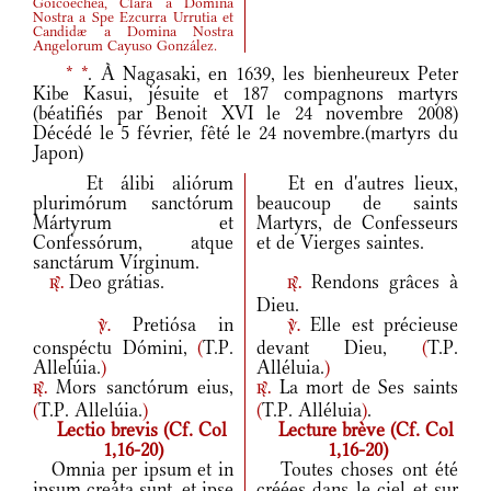
Goicoechea, Clara a Domina
Nostra a Spe Ezcurra Urrutia et
Candidæ a Domina Nostra
Angelorum Cayuso González.
*
*
. À Nagasaki, en 1639, les bienheureux Peter
Kibe Kasui, jésuite et 187 compagnons martyrs
(béatifiés par Benoit XVI le 24 novembre 2008)
Décédé le 5 février, fêté le 24 novembre.(martyrs du
Japon)
Et álibi aliórum
Et en d'autres lieux,
plurimórum sanctórum
beaucoup de saints
Mártyrum et
Martyrs, de Confesseurs
Confessórum, atque
et de Vierges saintes.
sanctárum Vírginum.
Deo grátias.
Rendons grâces à
r.
r.
Dieu.
Pretiósa in
Elle est précieuse
v.
v.
conspéctu Dómini,
(
T.P.
devant Dieu,
(
T.P.
Allelúia.
)
Alléluia.
)
Mors sanctórum eius,
La mort de Ses saints
r.
r.
(
T.P. Allelúia.
)
(
T.P. Alléluia
)
.
Lectio brevis (Cf. Col
Lecture brève (Cf. Col
1,16-20)
1,16-20)
Omnia per ipsum et in
Toutes choses ont été
ipsum creáta sunt, et ipse
créées dans le ciel et sur