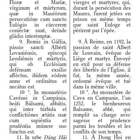
Floræ et Maríæ,
vierges et martyres, qui,
vírginum et mártyrum,
durant la persécution des
quæ in Maurórum
Maures, furent jetées en
persecutióne cum sancto
prison en même temps
Eulógio in cárcerem
que saint Euloge et
coniéctæ sunt, deínde
périrent par l’épée.
gládio interémptæ.
9. Remis in Gállia,
9. À Reims, en 1192, la
pássio sancti Albérti
passion de saint Albert
Lovaniénsis, epíscopi
de Louvain, évêque de
Leodiénsis et mártyris,
Liège et martyr. Envoyé
qui ob Ecclésiam
en exil pour sa défense
defénsam exsílio
des libertés de l’Église, il
afféctus, ibídem eódem
fut, la même année,
anno et ordinátus et
ordonné évêque et tué
necátus est.
dans la même ville.
10
*
. In monastério
10
*
. Au monastère de
Cavénsi in Campánia,
Cava en Campanie, l’an
beáti Bálsami, abbátis,
1252, le bienheureux
qui inter túrbida et
Balsame, abbé, qui
conflictiónes ætátis suæ
remplit sa charge avec
cum sapiéntia et
sagesse et prudence
prudéntia múnere suo
parmi les troubles et les
functus est.
conflits de son temps.
11. In urbe
Dàng Hâi
11. À Dong Hoi en