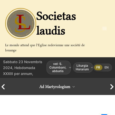
Aller
au
Societas
contenu
laudis
Le monde attend que l'Eglise redevienne une société de
louange
Sabbato 23 Novembris
vel: S.
Liturgia
2024, Hebdomada
Columbani,
FR
EN
Horarum
abbatis
XXXIII per annum,
Ad Martyrologium