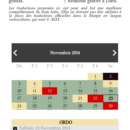
grátias.
Rendons grâces à Dieu.
Les traductions proposées ici ont pour seul but une meilleure
compréhension du texte latin. Elles ne doivent pas être utilisées à
la place des traductions officielles dans la liturgie en langue
vernaculaire, qui sont © AELF.
Novembris 2024
Do
F.2
F.3
F.4
F.5
F.6
Sa
1
2
3
4
5
6
7
8
9
10
11
12
13
14
15
16
17
18
19
20
21
22
23
24
25
26
27
28
29
30
ORDO
Sabbato 23 Novembris 2024