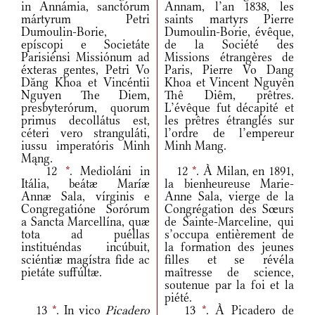
in Annámia, sanctórum
Annam, l’an 1838, les
mártyrum Petri
saints martyrs Pierre
Dumoulin-Borie,
Dumoulin-Borie, évêque,
epíscopi e Societáte
de la Société des
Parisiénsi Missiónum ad
Missions étrangères de
éxteras gentes, Petri Vo
Paris, Pierre Vo Dang
Dăng Khoa et Vincéntii
Khoa et Vincent Nguyên
Nguyen The Diem,
Thê Diêm, prêtres.
presbyterórum, quorum
L’évêque fut décapité et
primus decollátus est,
les prêtres étranglés sur
céteri vero stranguláti,
l’ordre de l’empereur
iussu imperatóris Minh
Minh Mang.
Mąng.
12
*
. Medioláni in
12
*
. À Milan, en 1891,
Itália, beátæ Maríæ
la bienheureuse Marie-
Annæ Sala, vírginis e
Anne Sala, vierge de la
Congregatióne Sorórum
Congrégation des Sœurs
a Sancta Marcellína, quæ
de Sainte-Marceline, qui
tota ad puéllas
s’occupa entièrement de
instituéndas incúbuit,
la formation des jeunes
sciéntiæ magístra fide ac
filles et se révéla
pietáte suffúltæ.
maîtresse de science,
soutenue par la foi et la
piété.
13
*
. In vico
Picadero
13
*
. À Picadero de