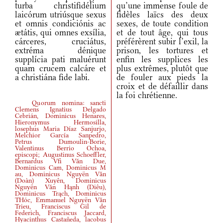
turba christifidélium
qu’une immense foule de
laicórum utriúsque sexus
fidèles laïcs des deux
et omnis condiciónis ac
sexes, de toute condition
ætátis, qui omnes exsília,
et de tout âge, qui tous
cárceres, cruciátus,
préférèrent subir l’exil, la
extréma dénique
prison, les tortures et
supplícia pati maluérunt
enfin les supplices les
quam crucem calcáre et
plus extrêmes, plutôt que
a christiána fide labi.
de fouler aux pieds la
croix et de défaillir dans
la foi chrétienne.
Quorum nomina: sancti
Clemens Ignatius Delgado
Cebrián, Dominicus Henares,
Hieronymus Hermosilla,
losephus Maria Díaz Sanjurjo,
Melchior García Sanpedro,
Petrus Dumoulin-Borie,
Valentinus Berrio Ochoa,
episcopi; Augustinus Schoeffler,
Bernardus Vfi Văn Due,
Dominicus Cam, Dominicus M
au, Dominicus Nguyën Văn
(
Doàn
)
Xuyên, Dominicus
Nguyën Văn Hąnh
(
Diêu
)
,
Dominicus Trąch, Dominicus
THóc, Emmanuel Nguyën Văn
Trieu, Franciscus Gil de
Federich, Franciscus Jaccard,
Hyacinthus Castañeda, lacobus