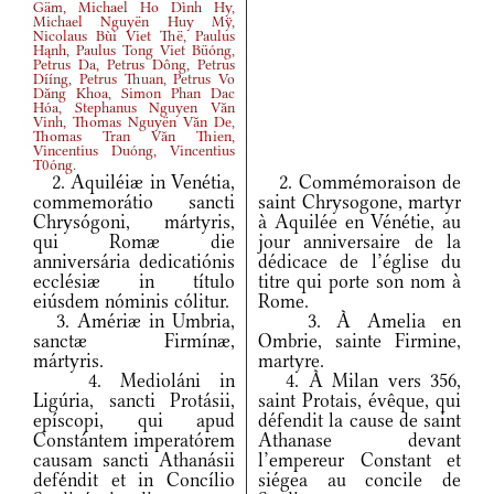
Gäm, Michael Ho Dình Hy,
Michael Nguyën Huy Mÿ,
Nicolaus Bùi Viet Thë, Paulus
Hąnh, Paulus Tong Viet Büóng,
Petrus Da, Petrus Dông, Petrus
Dííng, Petrus Thuan, Petrus Vo
Dăng Khoa, Simon Phan Dac
Hóa, Stephanus Nguyen Văn
Vinh, Thomas Nguyën Văn De,
Thomas Tran Văn Thien,
Vincentius Duóng, Vincentius
T0óng.
2. Aquiléiæ in Venétia,
2. Commémoraison de
commemorátio sancti
saint Chrysogone, martyr
Chrysógoni, mártyris,
à Aquilée en Vénétie, au
qui Romæ die
jour anniversaire de la
anniversária dedicatiónis
dédicace de l’église du
ecclésiæ in título
titre qui porte son nom à
eiúsdem nóminis cólitur.
Rome.
3. Amériæ in Umbria,
3. À Amelia en
sanctæ Firmínæ,
Ombrie, sainte Firmine,
mártyris.
martyre.
4. Medioláni in
4. À Milan vers 356,
Ligúria, sancti Protásii,
saint Protais, évêque, qui
epíscopi, qui apud
défendit la cause de saint
Constántem imperatórem
Athanase devant
causam sancti Athanásii
l’empereur Constant et
deféndit et in Concílio
siégea au concile de