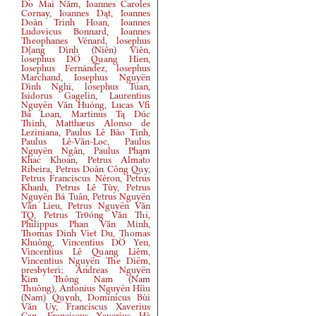
Do Mai Năm, Ioannes Caroles
Cornay, Ioannes Dąt, Ioannes
Doàn Trinh Hoan, Ioannes
Ludovicus Bonnard, Ioannes
Theophanes Vénard, losephus
D{ang Dình
(
Niên
)
Viên,
losephus DÖ Quang Hien,
Iosephus Fernández, losephus
Marchand, Iosephus Nguyën
Dình Nghi, losephus Tuan,
Isidorus Gagelin, Laurentius
Nguyën Văn Huóng, Lucas Vfi
Bá Loan, Martinus Tą Dúc
Thinh, Matthæus Alonso de
Leziniana, Paulus Lê Båo Tinh,
Paulus Lê-Văn-Loc, Paulus
Nguyën Ngân, Paulus Phąm
Khac Khoan, Petrus Almato
Ribeira, Petrus Doàn Công Quy,
Petrus Franciscus Néron, Petrus
Khanh, Petrus Lê Tùy, Petrus
Nguyën Bá Tuân, Petrus Nguyën
Văn Lieu, Petrus Nguyën Văn
TQ, Petrus Tr0óng Văn Thi,
Philippus Phan Văn Minh,
Thomas Dinh Viet Du, Thomas
Khuông, Vincentius DÖ Yen,
Vincentius Lê Quang Liêm,
Vincentius Nguyën The Diëm,
presbyteri; Andreas Nguyën
Kim Thông Nam
(
Nam
Thuông
)
, Antonius Nguyën Híìu
(
Nam
)
Quynh, Dominicus Bùi
Văn Uy, Franciscus Xaverius
Can, Franciscus Xaverius Hà