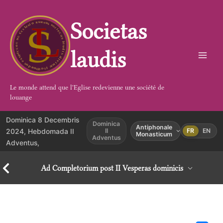
Aller
au
Societas
contenu
laudis
Le monde attend que l'Eglise redevienne une société de
louange
Dominica 8 Decembris
Dominica
Antiphonale
2024, Hebdomada II
II
FR
EN
Monasticum
Adventus
Adventus,
Ad Completorium post II Vesperas dominicis