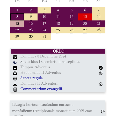
Do
F.2
F.3
F.4
F.5
F.6
Sa
1
2
3
4
5
6
7
9
10
11
12
13
14
8
15
16
17
18
19
20
21
22
23
24
25
26
27
28
29
30
31
ORDO
Dominica 8 Decembris 2024
Sexto Idus Decembris, luna septima.
Tempus Adventus
Hebdomada II Adventus
Sancta regula.
Dominica II Adventus.
Commentarium evangelii.
Liturgia horárum secúndum cursum :
monásticum
(Antiphonale monásticum 2009
cum
cantu
)