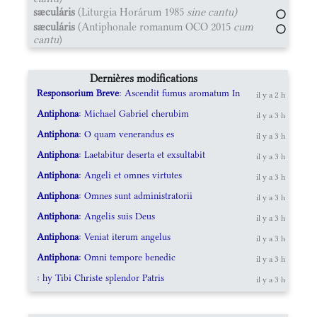
sæculáris
(Liturgia Horárum 1985
sine cantu)
sæculáris
(Antiphonale romanum OCO 2015
cum
cantu
)
Dernières modifications
Responsorium Breve
: Ascendit fumus aromatum In
il y a 2 h
Antiphona
: Michael Gabriel cherubim
il y a 3 h
Antiphona
: O quam venerandus es
il y a 3 h
Antiphona
: Laetabitur deserta et exsultabit
il y a 3 h
Antiphona
: Angeli et omnes virtutes
il y a 3 h
Antiphona
: Omnes sunt administratorii
il y a 3 h
Antiphona
: Angelis suis Deus
il y a 3 h
Antiphona
: Veniat iterum angelus
il y a 3 h
Antiphona
: Omni tempore benedic
il y a 3 h
: hy Tibi Christe splendor Patris
il y a 3 h