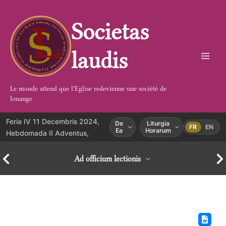
Aller
au
Societas
contenu
laudis
Le monde attend que l'Eglise redevienne une société de
louange
Feria IV 11 Decembris 2024,
De
Liturgia
FR
EN
Ea
Horarum
Hebdomada II Adventus,
Ad officium lectionis