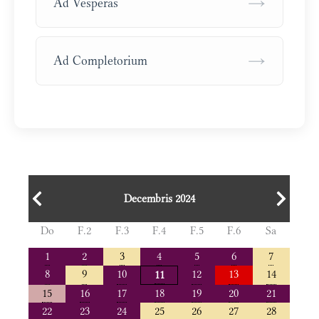
→
Ad Vesperas
→
Ad Completorium
Decembris 2024
Do
F.2
F.3
F.4
F.5
F.6
Sa
1
2
3
4
5
6
7
8
9
10
12
13
14
11
15
16
17
18
19
20
21
22
23
24
25
26
27
28