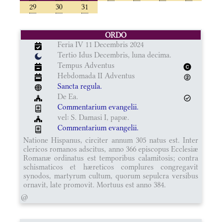
29
30
31
ORDO
Feria IV 11 Decembris 2024
Tertio Idus Decembris, luna decima.
Tempus Adventus
Hebdomada II Adventus
Sancta regula.
De Ea.
Commentarium evangelii.
vel: S. Damasi I, papæ.
Commentarium evangelii.
Natione Hispanus, circiter annum 305 natus est. Inter
clericos romanos adscitus, anno 366 episcopus Ecclesiæ
Romanæ ordinatus est temporibus calamitosis; contra
schismaticos et hæreticos complures congregavit
synodos, martyrum cultum, quorum sepulcra versibus
ornavit, late promovit. Mortuus est anno 384.
@