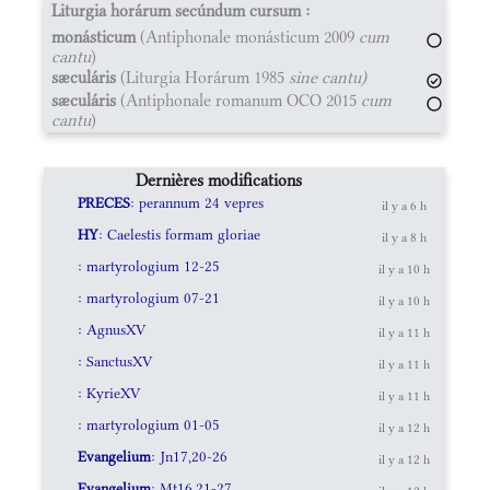
Liturgia horárum secúndum cursum :
monásticum
(Antiphonale monásticum 2009
cum
cantu
)
sæculáris
(Liturgia Horárum 1985
sine cantu)
sæculáris
(Antiphonale romanum OCO 2015
cum
cantu
)
Dernières modifications
PRECES
: perannum 24 vepres
il y a 6 h
HY
: Caelestis formam gloriae
il y a 8 h
: martyrologium 12-25
il y a 10 h
: martyrologium 07-21
il y a 10 h
: AgnusXV
il y a 11 h
: SanctusXV
il y a 11 h
: KyrieXV
il y a 11 h
: martyrologium 01-05
il y a 12 h
Evangelium
: Jn17,20-26
il y a 12 h
Evangelium
: Mt16,21-27