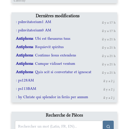
Dernières modifications
: psInvitatorium1 AM
il y a 17 h
: psInvitatorium0 AM
il y a 17 h
Antiphona
: Ubi est thesaurus tuus
il y a 21 h
Antiphona
: Requievit spiritus
il y a 21 h
Antiphona
: Continuo Iesus extendens
il y a 21 h
Antiphona
: Cumque vidisset ventum
il y a 21 h
Antiphona
: Quis scit si convertatur et ignoscat
il y a 21 h
: ps128AM
il y a 2 j
: ps113BAM
il y a 2 j
: hy Christe qui splendor in feriis per annum
il y a 2 j
Recherche de Pièces