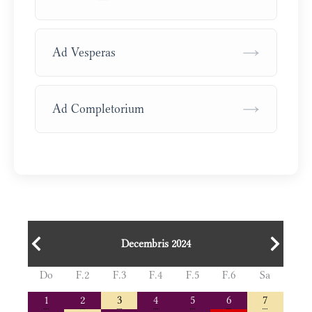
→
Ad Vesperas
→
Ad Completorium
Decembris 2024
Do
F.2
F.3
F.4
F.5
F.6
Sa
1
2
3
4
5
6
7