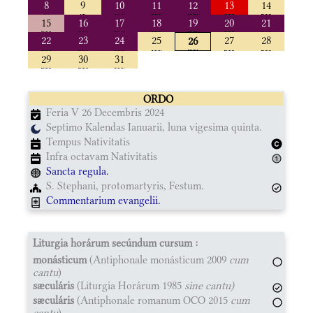
8
9
10
11
12
13
14
15
16
17
18
19
20
21
22
23
24
25
27
28
26
29
30
31
ORDO
Feria V 26 Decembris 2024
Septimo Kalendas Ianuarii, luna vigesima quinta.
Tempus Nativitatis
Infra octavam Nativitatis
Sancta regula.
S. Stephani, protomartyris, Festum.
Commentarium evangelii.
Liturgia horárum secúndum cursum :
monásticum
(Antiphonale monásticum 2009
cum
cantu
)
sæculáris
(Liturgia Horárum 1985
sine cantu)
sæculáris
(Antiphonale romanum OCO 2015
cum
cantu
)