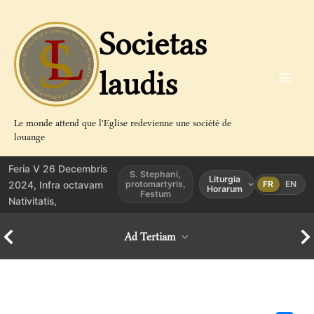
Aller
au
Societas
contenu
laudis
Le monde attend que l'Eglise redevienne une société de
louange
Feria V 26 Decembris
S. Stephani,
Liturgia
2024, Infra octavam
protomartyris,
FR
EN
Horarum
Festum
Nativitatis,
Ad Tertiam