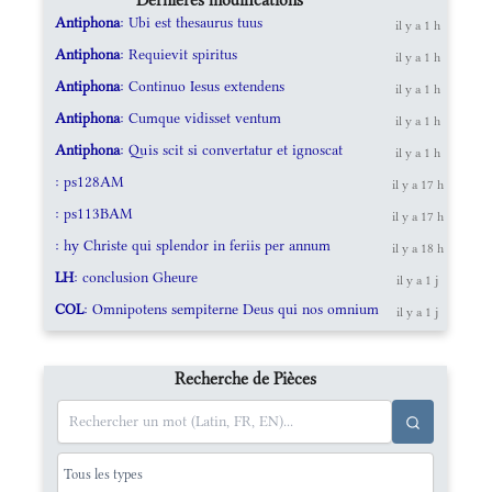
Antiphona
: Ubi est thesaurus tuus
il y a 1 h
Antiphona
: Requievit spiritus
il y a 1 h
Antiphona
: Continuo Iesus extendens
il y a 1 h
Antiphona
: Cumque vidisset ventum
il y a 1 h
Antiphona
: Quis scit si convertatur et ignoscat
il y a 1 h
: ps128AM
il y a 17 h
: ps113BAM
il y a 17 h
: hy Christe qui splendor in feriis per annum
il y a 18 h
LH
: conclusion Gheure
il y a 1 j
COL
: Omnipotens sempiterne Deus qui nos omnium
il y a 1 j
Recherche de Pièces