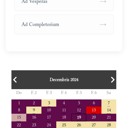
→
Ad Vesperas
→
Ad Completorium
Decembris 2024
Do
F.2
F.3
F.4
F.5
F.6
Sa
1
2
3
4
5
6
7
8
9
10
11
12
13
14
15
16
17
18
20
21
19
22
23
24
25
26
27
28