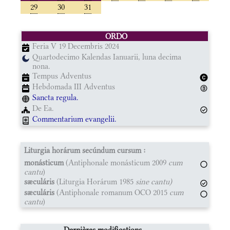
29
30
31
ORDO
Feria V 19 Decembris 2024
Quartodecimo Kalendas Ianuarii, luna decima
nona.
Tempus Adventus
Hebdomada III Adventus
Sancta regula.
De Ea.
Commentarium evangelii.
Liturgia horárum secúndum cursum :
monásticum
(Antiphonale monásticum 2009
cum
cantu
)
sæculáris
(Liturgia Horárum 1985
sine cantu)
sæculáris
(Antiphonale romanum OCO 2015
cum
cantu
)
Dernières modifications