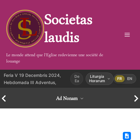
Aller
au
Societas
contenu
laudis
Le monde attend que l'Eglise redevienne une société de
louange
Feria V 19 Decembris 2024,
De
Liturgia
FR
EN
Ea
Horarum
Hebdomada III Adventus,
Ad Nonam