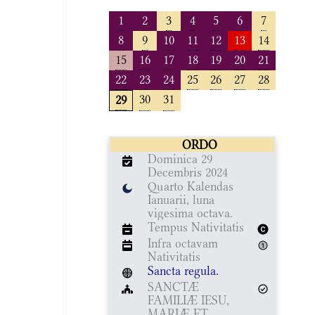
1
2
3
4
5
6
7
8
9
10
11
12
13
14
15
16
17
18
19
20
21
22
23
24
25
26
27
28
30
31
29
ORDO
Dominica 29
Decembris 2024
Quarto Kalendas
Ianuarii, luna
vigesima octava.
Tempus Nativitatis
Infra octavam
Nativitatis
Sancta regula.
SANCTÆ
FAMILIÆ IESU,
MARIÆ ET