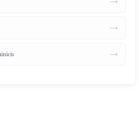
→
→
→
inicis