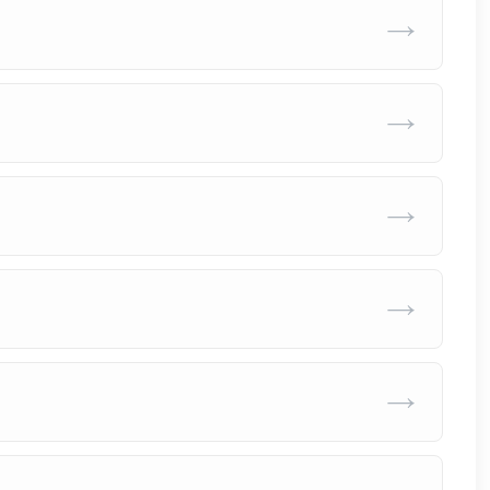
→
→
→
→
→