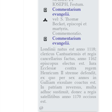
IOSEPH, Festum.
Commentarium
evangelii.
vel: S. Thomæ
Becket, episcopi et
martyris,
Commemoratio.
Commentarium
evangelii.
Londinii natus est anno 1118;
clericus Cantuariensis et regis
cancellarius factus, anno 1162
episcopus electus est. Iura
Ecclesiæ contra regem
Henricum II strenue defendit,
ex quo per sex annos in
Galliam exsulare coactus est.
In patriam reversus, multa
adhuc sustinuit, donec a regis
satellitibus anno 1170 occisus
est.
@