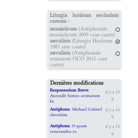
Liturgia horárum secúndum
cursum :
monásticum
(Antiphonale
monásticum 2009
cum cantu
)
sæculáris
(Liturgia Horárum
1985
sine cantu)
sæculáris
(Antiphonale
romanum OCO 2015
cum
cantu
)
Dernières modifications
Responsorium Breve
:
il y a 15
Ascendit fumus aromatum
h
In
Antiphona
: Michael Gabriel
il y a 15
cherubim
h
Antiphona
: O quam
il y a 15
venerandus es
h