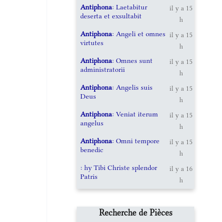
Antiphona
: Laetabitur
il y a 15
deserta et exsultabit
h
Antiphona
: Angeli et omnes
il y a 15
virtutes
h
Antiphona
: Omnes sunt
il y a 15
administratorii
h
Antiphona
: Angelis suis
il y a 15
Deus
h
Antiphona
: Veniat iterum
il y a 15
angelus
h
Antiphona
: Omni tempore
il y a 15
benedic
h
: hy Tibi Christe splendor
il y a 16
Patris
h
Recherche de Pièces