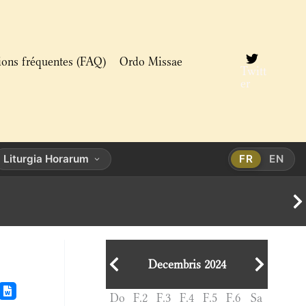
ions fréquentes (FAQ)
Ordo Missae
Twitt
er
Liturgia Horarum
FR
EN
Decembris 2024
Do
F.2
F.3
F.4
F.5
F.6
Sa