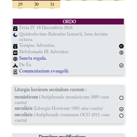
29
30
31
ORDO
Feria IV 18 Decembris 2024
Quintodecimo Kalendas Ianuarii, luna decima
octava.
Tempus Adventus
Hebdomada III Adventus
Sancta regula.
De Ea.
Commentarium evangelii.
Liturgia horárum secúndum cursum :
monásticum
(Antiphonale monásticum 2009
cum
cantu
)
sæculáris
(Liturgia Horárum 1985
sine cantu)
sæculáris
(Antiphonale romanum OCO 2015
cum
cantu
)
Dernières modifications