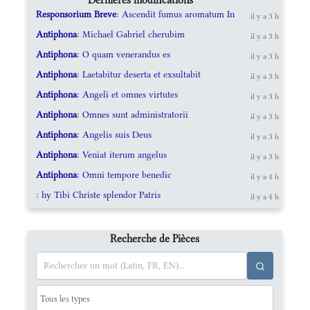
Responsorium Breve
: Ascendit fumus aromatum In
il y a 3 h
Antiphona
: Michael Gabriel cherubim
il y a 3 h
Antiphona
: O quam venerandus es
il y a 3 h
Antiphona
: Laetabitur deserta et exsultabit
il y a 3 h
Antiphona
: Angeli et omnes virtutes
il y a 3 h
Antiphona
: Omnes sunt administratorii
il y a 3 h
Antiphona
: Angelis suis Deus
il y a 3 h
Antiphona
: Veniat iterum angelus
il y a 3 h
Antiphona
: Omni tempore benedic
il y a 4 h
: hy Tibi Christe splendor Patris
il y a 4 h
Recherche de Pièces