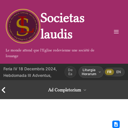
Aller
au
Societas
contenu
laudis
Le monde attend que l'Eglise redevienne une société de
louange
Feria IV 18 Decembris 2024,
De
Liturgia
FR
EN
Ea
Horarum
Hebdomada III Adventus,
Ad Completorium