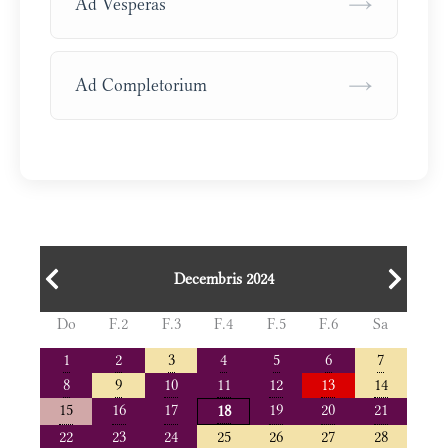
→
Ad Vesperas
→
Ad Completorium
Decembris 2024
Do
F.2
F.3
F.4
F.5
F.6
Sa
1
2
3
4
5
6
7
8
9
10
11
12
13
14
15
16
17
19
20
21
18
22
23
24
25
26
27
28