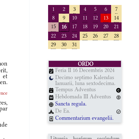
1
2
3
4
5
6
7
8
9
10
11
12
13
14
15
17
18
19
20
21
16
22
23
24
25
26
27
28
29
30
31
mon
ORDO
rit,
Feria II 16 Decembris 2024
 et
Decimo septimo Kalendas
en.
Ianuarii, luna sextodecima.
Tempus Adventus
ence
Hebdomada III Adventus
es,
Sancta regula.
par
De Ea.
Commentarium evangelii.
nde
Liturgia horárum secúndum