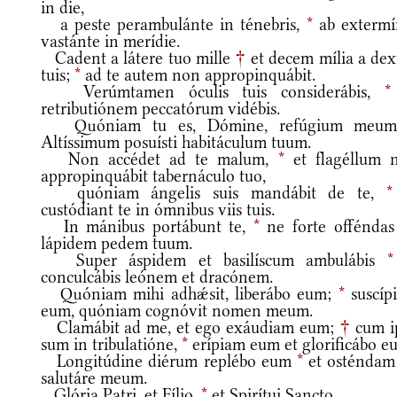
in die,
a peste perambulánte in ténebris,
*
ab extermí
vastánte in merídie.
Cadent a látere tuo mille
†
et decem mília a dext
tuis;
*
ad te autem non appropinquábit.
Verúmtamen óculis tuis considerábis,
*
retributiónem peccatórum vidébis.
Quóniam tu es, Dómine, refúgium meu
Altíssimum posuísti habitáculum tuum.
Non accédet ad te malum,
*
et flagéllum 
appropinquábit tabernáculo tuo,
quóniam ángelis suis mandábit de te,
*
custódiant te in ómnibus viis tuis.
In mánibus portábunt te,
*
ne forte offéndas
lápidem pedem tuum.
Super áspidem et basilíscum ambulábis
*
conculcábis leónem et dracónem.
Quóniam mihi adhǽsit, liberábo eum;
*
suscíp
eum, quóniam cognóvit nomen meum.
Clamábit ad me, et ego exáudiam eum;
†
cum i
sum in tribulatióne,
*
erípiam eum et glorificábo e
Longitúdine diérum replébo eum
*
et osténdam i
salutáre meum.
Glória Patri, et Fílio,
*
et Spirítui Sancto.