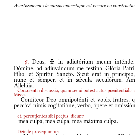
Avertissement : le cursus monastique est encore en construction
Deus, ✠ in adiutórium meum inténde
v.
Dómine, ad adiuvándum me festína. Glória Patri,
Fílio, et Spirítui Sancto. Sicut erat in princípio
nunc et semper, et in sǽcula sæculórum. Am
Allelúia.
Conscientia discussio, quam sequi potest actus pœnitentialis u
Missa.
Confíteor Deo omnipoténti et vobis, fratres, q
peccávi nimis cogitatióne, verbo, ópere et omissió
et, percutientes sibi pectus, dicunt:
mea culpa, mea culpa, mea máxima culpa.
Deinde prosequuntur: