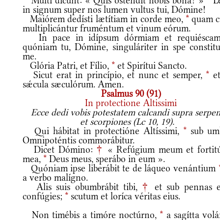
Multi dicunt: « Quis osténdit nobis bona? »
*
L
in signum super nos lumen vultus tui, Dómine!
Maiórem dedísti lætítiam in corde meo,
*
quam 
multiplicántur fruméntum et vinum eórum.
In pace in idípsum dórmiam et requiésca
quóniam tu, Dómine, singuláriter in spe constituí
me.
Glória Patri, et Fílio,
*
et Spirítui Sancto.
Sicut erat in princípio, et nunc et semper,
*
et
sǽcula sæculórum. Amen.
Psalmus 90 (91)
In protectione Altissimi
Ecce dedi vobis potestatem calcandi supra serpen
et scorpiones (Lc 10, 19).
Qui hábitat in protectióne Altíssimi,
*
sub um
Omnipoténtis commorábitur.
Dicet Dómino:
†
« Refúgium meum et fortit
mea,
*
Deus meus, sperábo in eum ».
Quóniam ipse liberábit te de láqueo venántium
a verbo malígno.
Alis suis obumbrábit tibi,
†
et sub pennas e
confúgies;
*
scutum et loríca véritas eius.
Non timébis a timóre noctúrno,
*
a sagítta volá