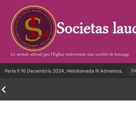
Aller
au
contenu
Societas lau
Le monde attend que l'Eglise redevienne une société de louange
D
Feria II 16 Decembris 2024, Hebdomada III Adventus,