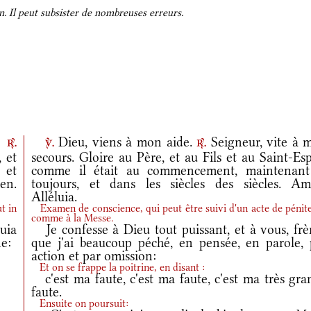
. Il peut subsister de nombreuses erreurs.
.
Dieu, viens à mon aide.
Seigneur, vite à 
r.
v.
r.
 et
secours. Gloire au Père, et au Fils et au Saint-Esp
, et
comme il était au commencement, maintenant
en.
toujours, et dans les siècles des siècles. Am
Alléluia.
t in
Examen de conscience, qui peut être suivi d'un acte de pénit
comme à la Messe.
uia
Je confesse à Dieu tout puissant, et à vous, frèr
ne:
que j'ai beaucoup péché, en pensée, en parole, 
action et par omission:
Et on se frappe la poitrine, en disant :
c'est ma faute, c'est ma faute, c'est ma très gra
faute.
Ensuite on poursuit: