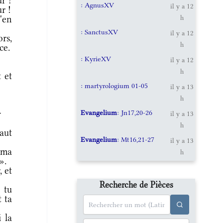
r ?
: AgnusXV
il y a 12
r !
'en
h
: SanctusXV
il y a 12
rs,
h
ce.
: KyrieXV
il y a 12
h
 et
: martyrologium 01-05
il y a 13
h
Evangelium
: Jn17,20-26
r
il y a 13
h
aut
Evangelium
: Mt16,21-27
il y a 13
 ma
h
».
, et
Recherche de Pièces
 tu
t ta
 la