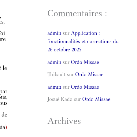
Commentaires :
,
s,
oi
admin
sur
Application :
ire
fonctionnalités et corrections du
26 octobre 2025
s
admin
sur
Ordo Missae
 le
Thibault
sur
Ordo Missae
admin
sur
Ordo Missae
par
us,
Josué Kado
sur
Ordo Missae
ous
 de
Archives
uia
)