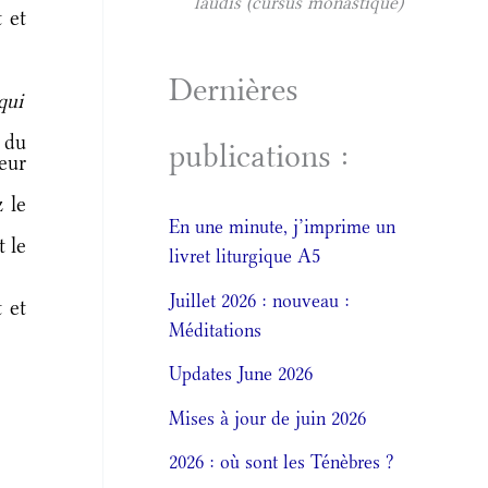
laudis (cursus monastique)
 et
Dernières
qui
s du
publications :
eur
 le
En une minute, j’imprime un
t le
livret liturgique A5
Juillet 2026 : nouveau :
 et
Méditations
Updates June 2026
Mises à jour de juin 2026
2026 : où sont les Ténèbres ?