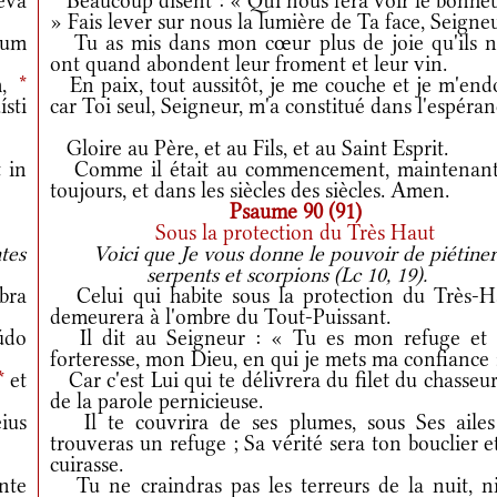
eva
Beaucoup disent : « Qui nous fera voir le bonheu
» Fais lever sur nous la lumière de Ta face, Seigneu
cum
Tu as mis dans mon cœur plus de joie qu'ils n
ont quand abondent leur froment et leur vin.
m,
*
En paix, tout aussitôt, je me couche et je m'endo
sti
car Toi seul, Seigneur, m'a constitué dans l'espéran
Gloire au Père, et au Fils, et au Saint Esprit.
 in
Comme il était au commencement, maintenant
toujours, et dans les siècles des siècles. Amen.
Psaume 90 (91)
Sous la protection du Très Haut
tes
Voici que Je vous donne le pouvoir de piétine
serpents et scorpions (Lc 10, 19).
bra
Celui qui habite sous la protection du Très-H
demeurera à l'ombre du Tout-Puissant.
údo
Il dit au Seigneur : « Tu es mon refuge et
forteresse, mon Dieu, en qui je mets ma confiance 
*
et
Car c'est Lui qui te délivrera du filet du chasseur
de la parole pernicieuse.
ius
Il te couvrira de ses plumes, sous Ses ailes
trouveras un refuge ; Sa vérité sera ton bouclier e
cuirasse.
nte
Tu ne craindras pas les terreurs de la nuit, ni