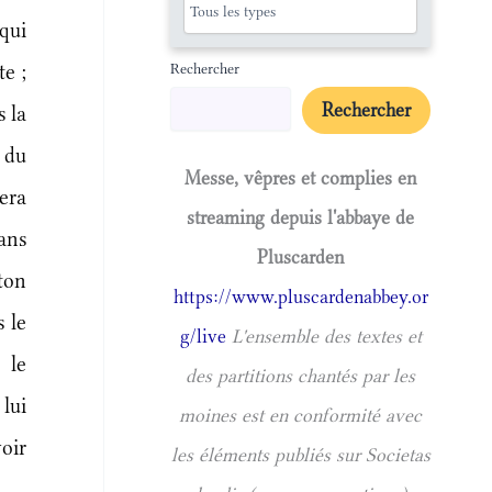
 qui
Rechercher
te ;
Rechercher
 la
 du
Messe, vêpres et complies en
era
streaming depuis l'abbaye de
ans
Pluscarden
ton
https://www.pluscardenabbey.or
s le
g/live
L'ensemble des textes et
 le
des partitions chantés par les
 lui
moines est en conformité avec
oir
les éléments publiés sur Societas