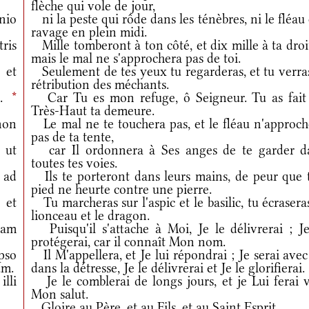
flèche qui vole de jour,
nio
ni la peste qui rôde dans les ténèbres, ni le fléau
ravage en plein midi.
ris
Mille tomberont à ton côté, et dix mille à ta droi
mais le mal ne s'approchera pas de toi.
et
Seulement de tes yeux tu regarderas, et tu verras
rétribution des méchants.
m.
*
Car Tu es mon refuge, ô Seigneur. Tu as fait
Très-Haut ta demeure.
non
Le mal ne te touchera pas, et le fléau n'approch
pas de ta tente,
ut
car Il ordonnera à Ses anges de te garder d
toutes tes voies.
 ad
Ils te porteront dans leurs mains, de peur que 
pied ne heurte contre une pierre.
et
Tu marcheras sur l'aspic et le basilic, tu écrasera
lionceau et le dragon.
iam
Puisqu'il s'attache à Moi, Je le délivrerai ; Je
protégerai, car il connaît Mon nom.
pso
Il M'appellera, et Je lui répondrai ; Je serai avec
um.
dans la détresse, Je le délivrerai et Je le glorifierai.
lli
Je le comblerai de longs jours, et je Lui ferai v
Mon salut.
Gloire au Père, et au Fils, et au Saint Esprit.