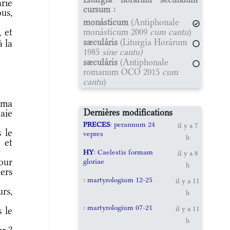
rie
cursum :
ous,
monásticum
(Antiphonale
 et
monásticum 2009
cum cantu
)
sæculáris
(Liturgia Horárum
à la
1985
sine cantu)
sæculáris
(Antiphonale
romanum OCO 2015
cum
cantu
)
 ma
Dernières modifications
 aie
PRECES
: perannum 24
il y a 7
 le
vepres
h
 et
HY
: Caelestis formam
il y a 8
our
gloriae
h
ers
: martyrologium 12-25
il y a 11
rs,
h
: martyrologium 07-21
il y a 11
 le
h