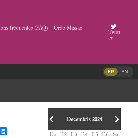
ions fréquentes (FAQ)
Ordo Missae
Twitt
er
FR
EN
Decembris 2024
Do
F.2
F.3
F.4
F.5
F.6
Sa