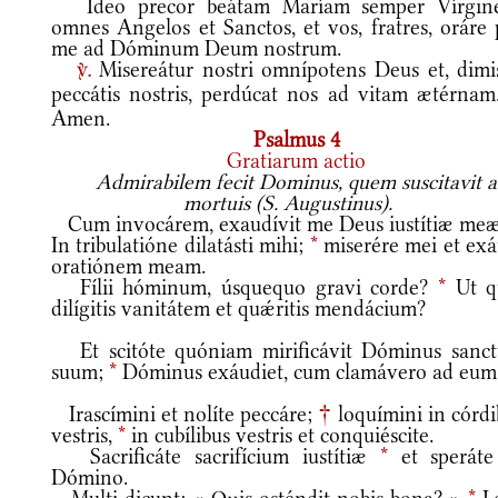
Ideo precor beátam Maríam semper Vírgin
omnes Angelos et Sanctos, et vos, fratres, oráre 
me ad Dóminum Deum nostrum.
Misereátur nostri omnípotens Deus et, dimis
v.
peccátis nostris, perdúcat nos ad vitam ætérna
Amen.
Psalmus 4
Gratiarum actio
Admirabilem fecit Dominus, quem suscitavit a
mortuis (S. Augustinus).
Cum invocárem, exaudívit me Deus iustítiæ me
In tribulatióne dilatásti mihi;
*
miserére mei et exá
oratiónem meam.
Fílii hóminum, úsquequo gravi corde?
*
Ut q
dilígitis vanitátem et quǽritis mendácium?
Et scitóte quóniam mirificávit Dóminus sanc
suum;
*
Dóminus exáudiet, cum clamávero ad eum
Irascímini et nolíte peccáre;
†
loquímini in córdi
vestris,
*
in cubílibus vestris et conquiéscite.
Sacrificáte sacrifícium iustítiæ
*
et speráte
Dómino.