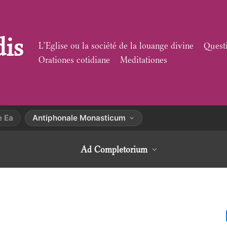
dis
L’Eglise ou la société de la louange divine
Quest
Orationes cotidiane
Meditationes
e Ea
Antiphonale Monasticum
Ad Completorium