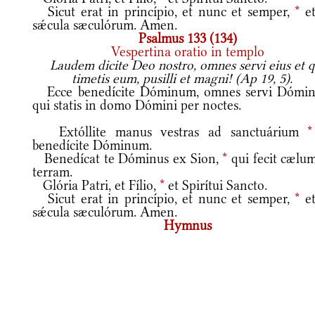
Sicut erat in princípio, et nunc et semper,
*
et
sǽcula sæculórum. Amen.
Psalmus 133 (134)
Vespertina oratio in templo
Laudem dicite Deo nostro, omnes servi eius et q
timetis eum, pusilli et magni! (Ap 19, 5).
Ecce benedícite Dóminum, omnes servi Dómin
qui statis in domo Dómini per noctes.
Extóllite manus vestras ad sanctuárium
*
benedícite Dóminum.
Benedícat te Dóminus ex Sion,
*
qui fecit cælum
terram.
Glória Patri, et Fílio,
*
et Spirítui Sancto.
Sicut erat in princípio, et nunc et semper,
*
et
sǽcula sæculórum. Amen.
Hymnus