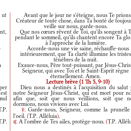
 ut
Avant que le jour ne s'éteigne, nous Te prions
Créateur de toute chose, dans Ta bonté de toujour
veille sur nous, garde-nous.
nt,
Que nos cœurs rêvent de Toi, qu'ils songent à T
pendant le sommeil, qu'ils chantent encore Ta glo
à l'approche de la lumière.
e
Accorde-nous une vie saine, réchauffe-nous
intérieurement, que Ta clarté illumine les triste
ténèbres de la nuit.
m
Exauce-nous, Père tout-puissant, par Jésus-Christ
Seigneur, qui avec Toi et le Saint-Esprit règne
éternellement. Amen.
Lecture brève (1 Th 5, 9-10)
per
Dieu nous a destinés à l'acquisition du salut 
est
notre Seigneur Jésus-Christ, qui est mort pour no
mul
afin que, soit que nous veillions, soit que n
dormions, nous vivions avec Lui.
T.P.
Garde-nous, Seigneur, comme la prunelle
v.
l'oeil.
(
T.P. Alléluia
)
.
T.P.
A l'ombre de Tes ailes, protège-nous.
(
T.P. Allél
r.