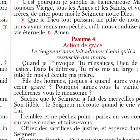
em,
C'est pourquoi je supplie la bienheureuse Ma
pro
toujours Vierge, tous les Anges et les Saints, et v
frères, de prier pour moi le Seigneur notre Dieu.
sís
Que le Dieu tout puissant aie pitié de nous,
v.
m.
nous ayant remis nos péchés, qu'Il nous conduise 
r.
vie éternelle.
Amen.
r.
Psaume 4
Action de grâce.
Le Seigneur nous fait admirer Celui qu'Il a
ressuscité des morts.
æ.
†
Quand je T'invoque, Tu m'exauces, Dieu de
udi
justice. Dans la détresse, Tu m'as mis au large ;
pitié de moi et écoute ma prière.
uid
Fils des hommes, jusques à quand aurez-vous
cœur grave ? Pourquoi aimez-vous la vanité
recherchez-vous le mensonge ?
tum
Sachez que le Seigneur a fait des merveilles p
.
Son fidèle ; le Seigneur m'écoute quand je crie v
Lui.
bus
Tremblez et ne péchez point ; parlez en vos cœu
sur votre couche, et taisez-vous.
 in
Offrez des sacrifices de justice, et espérez dans
Seigneur.