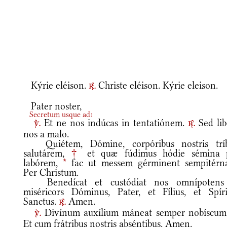
Kýrie eléison.
Christe eléison. Kýrie eleison.
r.
Pater noster,
Secretum usque ad:
Et ne nos indúcas in tentatiónem.
Sed lib
v.
r.
nos a malo.
Quiétem, Dómine, corpóribus nostris trí
salutárem,
†
et quæ fúdimus hódie sémina 
labórem,
*
fac ut messem gérminent sempitérn
Per Christum.
Benedícat et custódiat nos omnípotens
miséricors Dóminus, Pater, et Fílius, et Spíri
Sanctus.
Amen.
r.
Divínum auxílium máneat semper nobíscu
v.
Et cum frátribus nostris abséntibus. Amen.