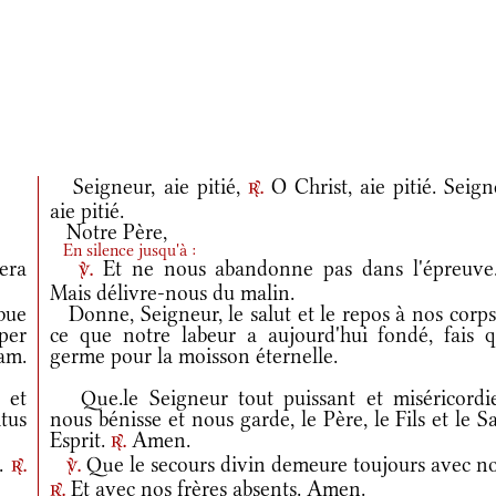
Seigneur, aie pitié,
O Christ, aie pitié. Seig
r.
aie pitié.
Notre Père,
En silence jusqu'à :
era
Et ne nous abandonne pas dans l'épreuv
v.
Mais délivre-nous du malin.
bue
Donne, Seigneur, le salut et le repos à nos corps
per
ce que notre labeur a aujourd'hui fondé, fais qu
am.
germe pour la moisson éternelle.
 et
Que.le Seigneur tout puissant et miséricordi
tus
nous bénisse et nous garde, le Père, le Fils et le S
Esprit.
Amen.
r.
m.
Que le secours divin demeure toujours avec no
r.
v.
Et avec nos frères absents. Amen.
r.