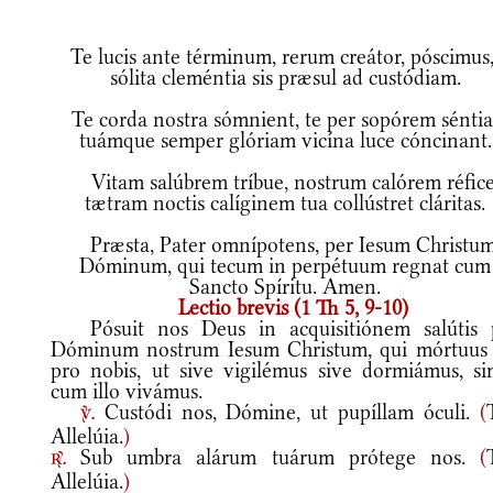
Te lucis ante términum, rerum creátor, póscimus,
sólita cleméntia sis præsul ad custódiam.
Te corda nostra sómnient, te per sopórem séntia
tuámque semper glóriam vicína luce cóncinant.
Vitam salúbrem tríbue, nostrum calórem réfic
tætram noctis calíginem tua collústret cláritas.
Præsta, Pater omnípotens, per Iesum Christu
Dóminum, qui tecum in perpétuum regnat cum
Sancto Spíritu. Amen.
Lectio brevis (1 Th 5, 9-10)
Pósuit nos Deus in acquisitiónem salútis 
Dóminum nostrum Iesum Christum, qui mórtuus 
pro nobis, ut sive vigilémus sive dormiámus, si
cum illo vivámus.
Custódi nos, Dómine, ut pupíllam óculi.
(
v.
Allelúia.
)
Sub umbra alárum tuárum prótege nos.
(
r.
Allelúia.
)