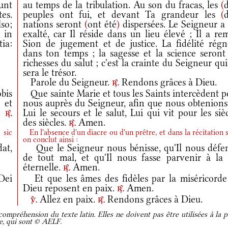
unt
au temps de la tribulation. Au son du fracas, les
(
es.
peuples ont fui, et devant Ta grandeur les
(
so;
nations seront
(
ont été
)
dispersées. Le Seigneur a 
 in
exalté, car Il réside dans un lieu élevé ; Il a re
tia:
Sion de jugement et de justice. La fidélité régn
dans ton temps ; la sagesse et la science seront 
richesses du salut ; c'est la crainte du Seigneur qu
sera le trésor.
Parole du Seigneur.
Rendons grâces à Dieu.
r.
bis
Que sainte Marie et tous les Saints intercèdent p
 et
nous auprès du Seigneur, afin que nous obtenions
m.
Lui le secours et le salut, Lui qui vit pour les siè
r.
des siècles.
Amen.
r.
 sic
En l'absence d'un diacre ou d'un prêtre, et dans la récitation s
on conclut ainsi :
at,
Que le Seigneur nous bénisse, qu'Il nous défe
de tout mal, et qu'Il nous fasse parvenir à la 
éternelle.
Amen.
r.
Dei
Et que les âmes des fidèles par la miséricorde
Dieu reposent en paix.
Amen.
r.
Allez en paix.
Rendons grâces à Dieu.
v.
r.
ompréhension du texte latin. Elles ne doivent pas être utilisées à la p
re, qui sont © AELF.