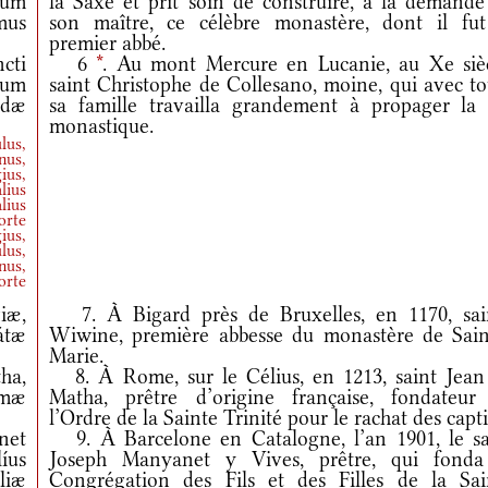
ium
la Saxe et prit soin de construire, à la demande
mus
son maître, ce célèbre monastère, dont il fut
premier abbé.
cti
6
*
. Au mont Mercure en Lucanie, au Xe sièc
cum
saint Christophe de Collesano, moine, qui avec to
ndæ
sa famille travailla grandement à propager la 
monastique.
lus,
nus,
ius,
lius
lius
orte
ius,
lus,
nus,
orte
iæ,
7. À Bigard près de Bruxelles, en 1170, sai
átæ
Wiwine, première abbesse du monastère de Sain
Marie.
ha,
8. À Rome, sur le Célius, en 1213, saint Jean
imæ
Matha, prêtre d’origine française, fondateur
l’Ordre de la Sainte Trinité pour le rachat des capti
net
9. À Barcelone en Catalogne, l’an 1901, le sa
íus
Joseph Manyanet y Vives, prêtre, qui fonda
liæ
Congrégation des Fils et des Filles de la Sai