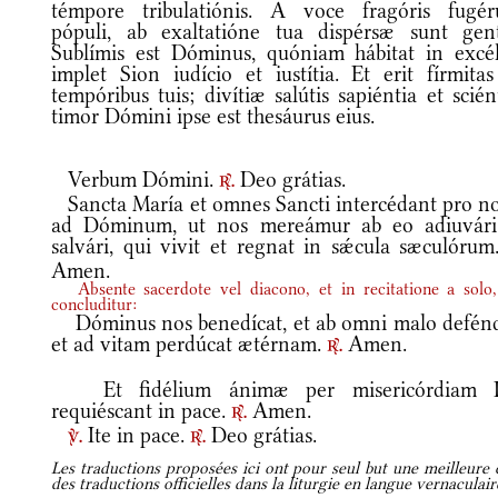
témpore tribulatiónis. A voce fragóris fugér
pópuli, ab exaltatióne tua dispérsæ sunt gent
Sublímis est Dóminus, quóniam hábitat in excél
implet Sion iudício et iustítia. Et erit fírmitas
tempóribus tuis; divítiæ salútis sapiéntia et scién
timor Dómini ipse est thesáurus eius.
Verbum Dómini.
Deo grátias.
r.
Sancta María et omnes Sancti intercédant pro no
ad Dóminum, ut nos mereámur ab eo adiuvári
salvári, qui vivit et regnat in sǽcula sæculóru
Amen.
Absente sacerdote vel diacono, et in recitatione a solo,
concluditur:
Dóminus nos benedícat, et ab omni malo defénd
et ad vitam perdúcat ætérnam.
Amen.
r.
Et fidélium ánimæ per misericórdiam 
requiéscant in pace.
Amen.
r.
Ite in pace.
Deo grátias.
v.
r.
Les traductions proposées ici ont pour seul but une meilleure c
des traductions officielles dans la liturgie en langue vernaculai