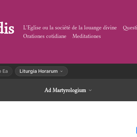
dis
L’Eglise ou la société de la louange divine
Quest
Orationes cotidiane
Meditationes
e Ea
Liturgia Horarum
Ad Martyrologium