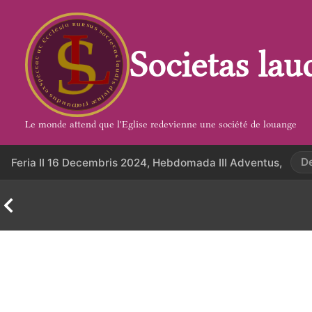
Aller
au
contenu
Societas lau
Le monde attend que l'Eglise redevienne une société de louange
D
Feria II 16 Decembris 2024, Hebdomada III Adventus,