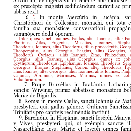
Saxóniam evangelizávit et célebre hoc monastér
ex præcépto magístri ædificándum curávit ac pri
abbas rexit.
6
*
. In monte Mercúrio in Lucánia, san
Christóphori de Collesáno, mónachi, qui tota 
família sua monásticæ conversatióni propagá
summópere dedit óperam.
Inter quos: sancti Ioannes, Paulus, alius Ioannes, alter Pau
Photinus, Zitas, Eugenius, Muselius, Ioannes, Stepha
Theodorus, Ioannes, alius Theodorus, filius præcedentis, Georg
Theopemptus, alius Georgius, Sergius, alius Georgius, a
Theodorus, Cyriacus, alius Ioannes, Zitas, Philoxenus, a
Georgius, alius Ioannes, alius Georgius, omnes ex coh
Scythorum; Theodosius, Epiphanius, Ioannes, Theodorus, Serg
Georgius, Thomas, Stephanus, Conon, alter Theodorus, Pau
alius Ioannes, alter Georgius, alius Ioannes, alius Ioannes, Pauli
Caiumas, Abramius, Marmises, Marinus, omnes ex coh
Voluntariorum.
7. Prope Bruxéllas in Brabántia Lotharíng
sanctæ Wiwínæ, primæ abbatíssæ monastérii Be
Maríæ de Bigárdis.
8. Romæ in monte Cælio, sancti Ioánnis de Mat
presbyteri, qui, gallus génere, Ordinem Sanctíss
Trinitátis pro captívis rediméndis instítuit.
9. Barcinóne in Hispánia, sancti Ioséphi Manya
y Vives, presbyteri, qui, ut exémplo sanctæ ill
Nazarethánæ Iesu, Maríæ et loseph omnes famí