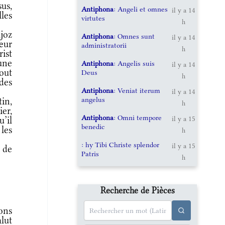
us,
Antiphona
: Angeli et omnes
il y a 14
les
virtutes
h
joz
Antiphona
: Omnes sunt
il y a 14
œur
administratorii
h
ist
une
Antiphona
: Angelis suis
il y a 14
tout
Deus
h
 des
Antiphona
: Veniat iterum
il y a 14
angelus
in,
h
er,
Antiphona
: Omni tempore
u’il
il y a 15
benedic
les
h
: hy Tibi Christe splendor
il y a 15
 de
Patris
h
Recherche de Pièces
ons
alut