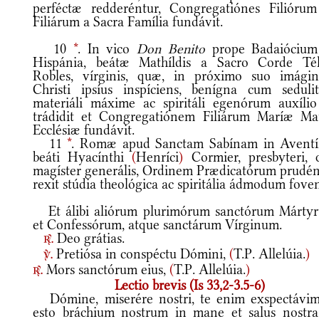
perféctæ redderéntur, Congregatiónes Filiórum
Filiárum a Sacra Família fundávit.
10
*
. In vico
Don Benito
prope Badaiócium
Hispánia, beátæ Mathíldis a Sacro Corde Tél
Robles, vírginis, quæ, in próximo suo imági
Christi ipsíus inspíciens, benígna cum sedulit
materiáli máxime ac spiritáli egenórum auxílio
trádidit et Congregatiónem Filiárum Maríæ Mat
Ecclésiæ fundávit.
11
*
. Romæ apud Sanctam Sabínam in Aventí
beáti Hyacínthi
(
Henríci
)
Cormier, presbyteri, q
magíster generális, Ordinem Prædicatórum prudén
rexit stúdia theológica ac spiritália ádmodum foven
Et álibi aliórum plurimórum sanctórum Márty
et Confessórum, atque sanctárum Vírginum.
Deo grátias.
r.
Pretiósa in conspéctu Dómini,
(
T.P. Allelúia.
)
v.
Mors sanctórum eius,
(
T.P. Allelúia.
)
r.
Lectio brevis (Is 33,2-3.5-6)
Dómine, miserére nostri, te enim exspectávim
esto bráchium nostrum in mane et salus nostra