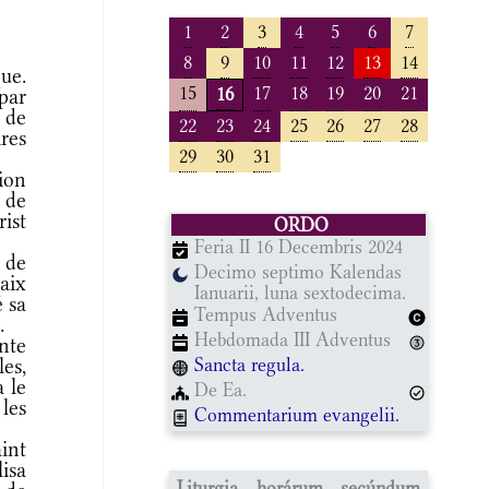
1
2
3
4
5
6
7
8
9
10
11
12
13
14
ue.
15
17
18
19
20
21
16
 par
 de
22
23
24
25
26
27
28
ires
29
30
31
sion
 de
rist
ORDO
Feria II 16 Decembris 2024
i de
Decimo septimo Kalendas
aix
Ianuarii, luna sextodecima.
é sa
Tempus Adventus
.
Hebdomada III Adventus
nte
Sancta regula.
es,
a le
De Ea.
les
Commentarium evangelii.
int
lisa
Liturgia horárum secúndum