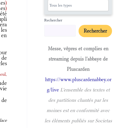
des
)
des
)
été
mpli
Rechercher
era
les
Rechercher
i en
Messe, vêpres et complies en
our
 de
streaming depuis l'abbaye de
cles
Pluscarden
eul,
https://www.pluscardenabbey.or
nde
vie
g/live
L'ensemble des textes et
 de
des partitions chantés par les
moines est en conformité avec
lace
les éléments publiés sur Societas