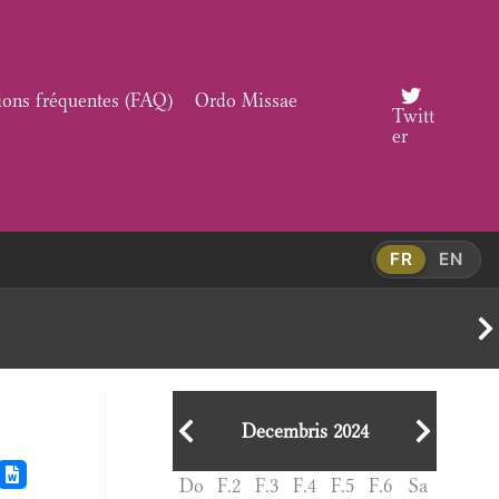
ions fréquentes (FAQ)
Ordo Missae
Twitt
er
FR
EN
Decembris 2024
Do
F.2
F.3
F.4
F.5
F.6
Sa