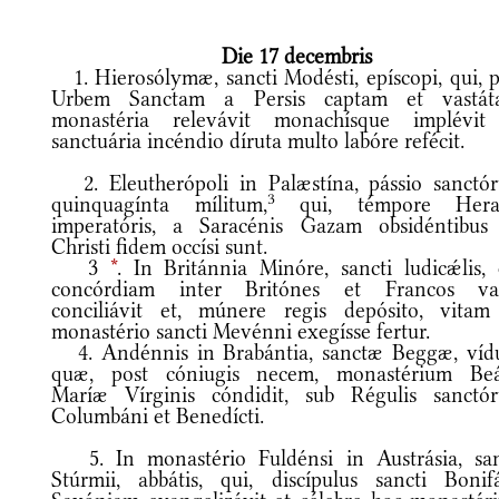
Die 17 decembris
1. Hierosólymæ, sancti Modésti, epíscopi, qui, p
Urbem Sanctam a Persis captam et vastát
monastéria relevávit monachísque implévit
sanctuária incéndio díruta multo labóre refécit.
2. Eleutherópoli in Palæstína, pássio sanctó
3
quinquagínta mílitum,
qui, témpore Herac
imperatóris, a Saracénis Gazam obsidéntibus
Christi fidem occísi sunt.
3
*
. In Británnia Minóre, sancti ludicǽlis, 
concórdiam inter Britónes et Francos va
conciliávit et, múnere regis depósito, vitam
monastério sancti Mevénni exegísse fertur.
4. Andénnis in Brabántia, sanctæ Beggæ, víd
quæ, post cóniugis necem, monastérium Be
Maríæ Vírginis cóndidit, sub Régulis sanctó
Columbáni et Benedícti.
5. In monastério Fuldénsi in Austrásia, san
Stúrmii, abbátis, qui, discípulus sancti Bonifát