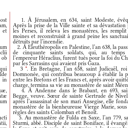
ost
1. À Jérusalem, en 634, saint Modeste, évêq
am,
Après la prise de la Ville sainte et sa dévastation
 et
les Perses, il releva les monastères, les remplit
moines et reconstruisit à grand peine les sanctua
détruits par l’incendie.
rum
2. À Eleuthéropolis en Palestine, l’an 638, la pas
líi
de cinquante saints soldats, qui, au temps
 ob
l’empereur Héraclius, furent tués pour la foi du Ch
par les Sarrasins qui avaient pris Gaza.
qui
3
*
. En Bretagne, l’an 658, saint Judicaël, ro
lde
Domnonée, qui contribua beaucoup à établir la p
 in
entre les Bretons et les Francs et, après avoir quitt
charge, termina sa vie au monastère de saint Méen
uæ,
4. À Andenne dans le Brabant, en 693, sai
átæ
Begge, veuve. Sœur de sainte Gertrude de Nivell
rum
après l’assassinat de son mari Ansegise, elle fond
monastère de la bienheureuse Vierge Marie, sous 
règles des saints Colomban et Benoît.
cti
5. Au monastère de Fulda en Saxe, l’an 779, sa
ii,
Sturmi, abbé. Disciple de saint Boniface, il évangé