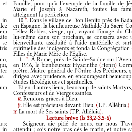
 et
Famille, pour qu’à l’exemple de la famille de Jés
Marie et Joseph à Nazareth, toutes les famil
atteignent la perfection.
 in
10
*
. Dans le village de Don Benito près de Bada
lez
en Espagne, la bienheureuse Mathilde du Sacré-C
nem
Téllez Robles, vierge, qui, voyant l'image du Chr
áte
lui-même dans son prochain, se consacra avec 
 se
bienveillante assiduité à l'aide matérielle et sur
ris
spirituelle des indigents et fonda la Congrégation
Filles de Marie Mère de l'Église.
no,
11
*
. À Rome, près de Sainte-Sabine sur l’Avent
ui,
en 1916, le bienheureux Hyacinthe
(
Henri
)
Cormi
ter
prêtre, Maître général de l’Ordre des Prêcheurs, q
s.
dirigea avec prudence, en encourageant beaucoup 
études théologiques et spirituelles.
rum
Et en d'autres lieux, beaucoup de saints Martyrs,
Confesseurs et de Vierges saintes.
Rendons grâces à Dieu.
r.
Elle est précieuse devant Dieu,
(
T.P. Alléluia.
)
v.
La mort de Ses saints
(
T.P. Alléluia
)
.
r.
Lecture brève (Is 33,2-3.5-6)
us;
Seigneur, aie pitié de nous, car nous T'av
 in
attendu ; sois notre bras dès le matin, et notre s