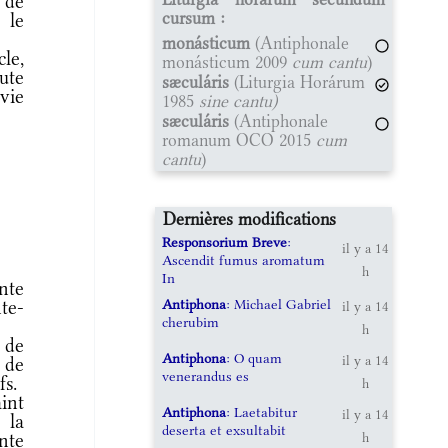
 de
cursum :
 le
monásticum
(Antiphonale
le,
monásticum 2009
cum cantu
)
ute
sæculáris
(Liturgia Horárum
vie
1985
sine cantu)
sæculáris
(Antiphonale
romanum OCO 2015
cum
cantu
)
Dernières modifications
Responsorium Breve
:
il y a 14
Ascendit fumus aromatum
h
In
nte
Antiphona
: Michael Gabriel
te-
il y a 14
cherubim
h
 de
Antiphona
: O quam
il y a 14
 de
venerandus es
fs.
h
int
Antiphona
: Laetabitur
il y a 14
 la
deserta et exsultabit
nte
h