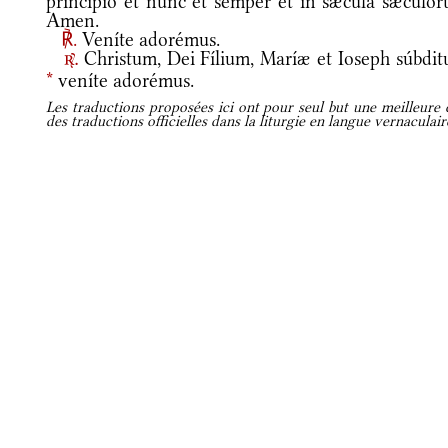
princípio et nunc et semper et in sǽcula sæculór
Amen.
℟.
Veníte adorémus.
Christum, Dei Fílium, Maríæ et Ioseph súbdit
r.
*
veníte adorémus.
Les traductions proposées ici ont pour seul but une meilleure c
des traductions officielles dans la liturgie en langue vernaculai