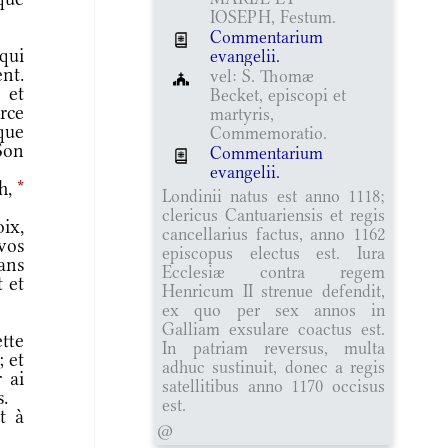
IOSEPH, Festum.
Commentarium
qui
evangelii.
nt.
vel: S. Thomæ
 et
Becket, episcopi et
rce
martyris,
que
Commemoratio.
Son
Commentarium
evangelii.
ph,
*
Londinii natus est anno 1118;
clericus Cantuariensis et regis
ix,
cancellarius factus, anno 1162
vos
episcopus electus est. Iura
dans
Ecclesiæ contra regem
t et
Henricum II strenue defendit,
ex quo per sex annos in
Galliam exsulare coactus est.
tte
In patriam reversus, multa
; et
adhuc sustinuit, donec a regis
 ai
satellitibus anno 1170 occisus
s.
est.
t à
@