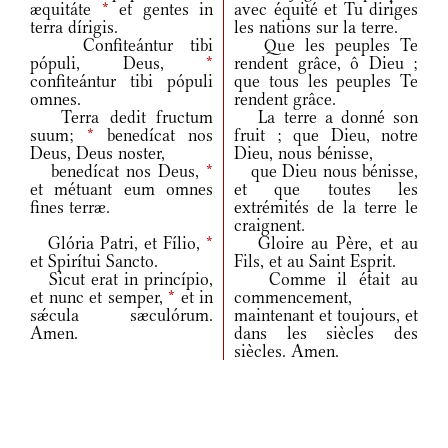
æquitáte
*
et gentes in
avec équité et Tu diriges
terra dírigis.
les nations sur la terre.
Confiteántur tibi
Que les peuples Te
pópuli, Deus,
*
rendent grâce, ô Dieu ;
confiteántur tibi pópuli
que tous les peuples Te
omnes.
rendent grâce.
Terra dedit fructum
La terre a donné son
suum;
*
benedícat nos
fruit ; que Dieu, notre
Deus, Deus noster,
Dieu, nous bénisse,
benedícat nos Deus,
*
que Dieu nous bénisse,
et métuant eum omnes
et que toutes les
fines terræ.
extrémités de la terre le
craignent.
Glória Patri, et Fílio,
*
Gloire au Père, et au
et Spirítui Sancto.
Fils, et au Saint Esprit.
Sicut erat in princípio,
Comme il était au
et nunc et semper,
*
et in
commencement,
sǽcula sæculórum.
maintenant et toujours, et
Amen.
dans les siècles des
siècles. Amen.