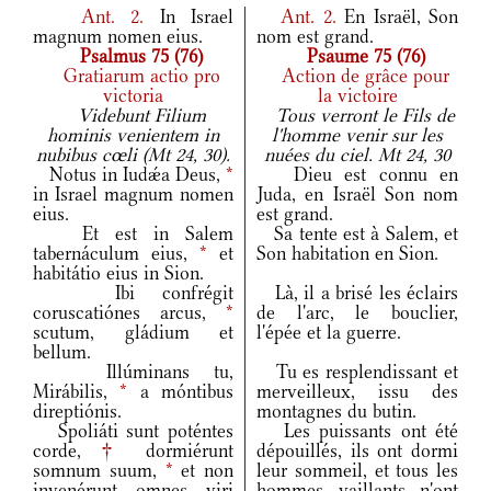
Ant.
2.
In Israel
Ant.
2.
En Israël, Son
magnum nomen eius.
nom est grand.
Psalmus 75 (76)
Psaume 75 (76)
Gratiarum actio pro
Action de grâce pour
victoria
la victoire
Videbunt Filium
Tous verront le Fils de
hominis venientem in
l'homme venir sur les
nubibus cœli (Mt 24, 30).
nuées du ciel. Mt 24, 30
Notus in Iudǽa Deus,
*
Dieu est connu en
in Israel magnum nomen
Juda, en Israël Son nom
eius.
est grand.
Et est in Salem
Sa tente est à Salem, et
tabernáculum eius,
*
et
Son habitation en Sion.
habitátio eius in Sion.
Ibi confrégit
Là, il a brisé les éclairs
coruscatiónes arcus,
*
de l'arc, le bouclier,
scutum, gládium et
l'épée et la guerre.
bellum.
Illúminans tu,
Tu es resplendissant et
Mirábilis,
*
a móntibus
merveilleux, issu des
direptiónis.
montagnes du butin.
Spoliáti sunt poténtes
Les puissants ont été
corde,
†
dormiérunt
dépouillés, ils ont dormi
somnum suum,
*
et non
leur sommeil, et tous les
invenérunt omnes viri
hommes vaillants n'ont