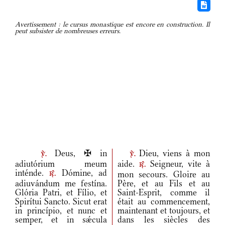
Avertissement : le cursus monastique est encore en construction. Il
peut subsister de nombreuses erreurs.
Deus, ✠ in
Dieu, viens à mon
v.
v.
adiutórium meum
aide.
Seigneur, vite à
r.
inténde.
Dómine, ad
mon secours. Gloire au
r.
adiuvándum me festína.
Père, et au Fils et au
Glória Patri, et Fílio, et
Saint-Esprit, comme il
Spirítui Sancto. Sicut erat
était au commencement,
in princípio, et nunc et
maintenant et toujours, et
semper, et in sǽcula
dans les siècles des