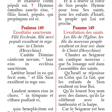
et exaltávit cornu
Et Il a relevé la force
pópuli sui.
†
Hymnus
de Son peuple. Hymne
ómnibus sanctis eius,
*
pour tous Ses saints,
fíliis Israel, pópulo, qui
pour les enfants d'Israël,
propínquus est ei.
le peuple qui Lui est
proche.
Psalmus 149
Psaume 149
Exsultatio sanctorum
L'exultation des saints
Filii Ecclesiæ, filii novi
Les fils de l'Eglise, les
populi exsultent in rege
fils du nouveau peuple
suo: in Christo
exultent en leur roi: dans
(Hesychius).
le Christ (Hesychius).
Cantáte Dómino
Chantez au Seigneur
cánticum novum;
*
laus
un cantique nouveau ;
eius in ecclésia
que Sa louange soit dans
sanctórum.
l'assemblée des saints.
Lætétur Israel in eo qui
Qu'Israël se réjouisse
fecit eum,
*
et fílii Sion
en Celui qui l'a fait, que
exsúltent in rege suo.
les enfants de Sion
exultent en leur Roi.
Laudent nomen eius in
Qu'ils louent Son nom
choro,
*
in týmpano et
avec des danses, qu'ils Le
cíthara psallant ei,
célèbrent avec le
tambourin et la harpe,
quia beneplácitum est
Car le Seigneur est bon