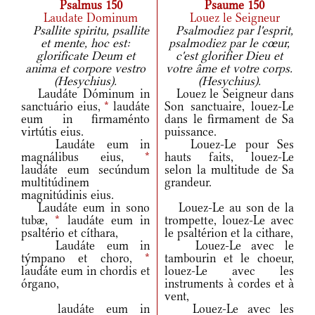
Psalmus 150
Psaume 150
Laudate Dominum
Louez le Seigneur
Psallite spiritu, psallite
Psalmodiez par l'esprit,
et mente, hoc est:
psalmodiez par le cœur,
glorificate Deum et
c'est glorifier Dieu et
anima et corpore vestro
votre âme et votre corps.
(Hesychius).
(Hesychius).
Laudáte Dóminum in
Louez le Seigneur dans
sanctuário eius,
*
laudáte
Son sanctuaire, louez-Le
eum in firmaménto
dans le firmament de Sa
virtútis eius.
puissance.
Laudáte eum in
Louez-Le pour Ses
magnálibus eius,
*
hauts faits, louez-Le
laudáte eum secúndum
selon la multitude de Sa
multitúdinem
grandeur.
magnitúdinis eius.
Laudáte eum in sono
Louez-Le au son de la
tubæ,
*
laudáte eum in
trompette, louez-Le avec
psaltério et cíthara,
le psaltérion et la cithare,
Laudáte eum in
Louez-Le avec le
týmpano et choro,
*
tambourin et le choeur,
laudáte eum in chordis et
louez-Le avec les
órgano,
instruments à cordes et à
vent,
laudáte eum in
Louez-Le avec les