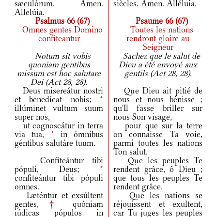
sæculórum. Amen.
siècles. Amen. Alléluia.
Allelúia.
Psalmus 66 (67)
Psaume 66 (67)
Omnes gentes Domino
Toutes les nations
confiteantur
rendront gloire au
Seigneur
Notum sit vobis
Sachez que le salut de
quoniam gentibus
Dieu a été envoyé aux
missum est hoc salutare
gentils (Act 28, 28).
Dei (Act 28, 28).
Deus misereátur nostri
Que Dieu ait pitié de
et benedícat nobis;
*
nous et nous bénisse ;
illúminet vultum suum
qu'Il fasse briller sur
super nos,
nous Son visage,
ut cognoscátur in terra
pour que sur la terre
via tua,
*
in ómnibus
on connaisse Ta voie,
géntibus salutáre tuum.
parmi toutes les nations
Ton salut.
Confiteántur tibi
Que les peuples Te
pópuli, Deus;
*
rendent grâce, ô Dieu ;
confiteántur tibi pópuli
que tous les peuples Te
omnes.
rendent grâce.
Læténtur et exsúltent
Que les nations se
gentes,
†
quóniam
réjouissent et exultent,
iúdicas pópulos in
car Tu juges les peuples