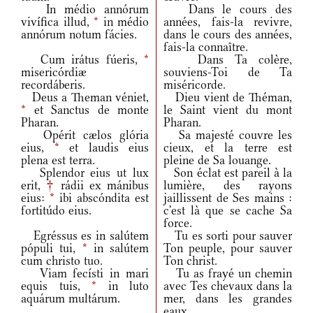
In médio annórum
Dans le cours des
vivífica illud,
*
in médio
années, fais-la revivre,
annórum notum fácies.
dans le cours des années,
fais-la connaître.
Cum irátus fúeris,
*
Dans Ta colère,
misericórdiæ
souviens-Toi de Ta
recordáberis.
miséricorde.
Deus a Theman véniet,
Dieu vient de Théman,
*
et Sanctus de monte
le Saint vient du mont
Pharan.
Pharan.
Opérit cælos glória
Sa majesté couvre les
eius,
*
et laudis eius
cieux, et la terre est
plena est terra.
pleine de Sa louange.
Splendor eius ut lux
Son éclat est pareil à la
erit,
†
rádii ex mánibus
lumière, des rayons
eius:
*
ibi abscóndita est
jaillissent de Ses mains :
fortitúdo eius.
c'est là que se cache Sa
force.
Egréssus es in salútem
Tu es sorti pour sauver
pópuli tui,
*
in salútem
Ton peuple, pour sauver
cum christo tuo.
Ton christ.
Viam fecísti in mari
Tu as frayé un chemin
equis tuis,
*
in luto
avec Tes chevaux dans la
aquárum multárum.
mer, dans les grandes
eaux.