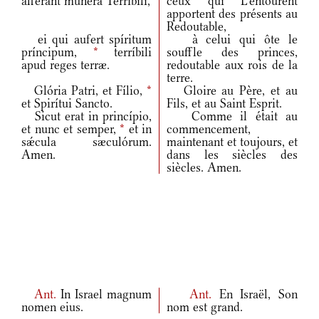
áfferant múnera Terríbili,
ceux qui L'entourent
apportent des présents au
Redoutable,
ei qui aufert spíritum
à celui qui ôte le
príncipum,
*
terríbili
souffle des princes,
apud reges terræ.
redoutable aux rois de la
terre.
Glória Patri, et Fílio,
*
Gloire au Père, et au
et Spirítui Sancto.
Fils, et au Saint Esprit.
Sicut erat in princípio,
Comme il était au
et nunc et semper,
*
et in
commencement,
sǽcula sæculórum.
maintenant et toujours, et
Amen.
dans les siècles des
siècles. Amen.
Ant.
In Israel magnum
Ant.
En Israël, Son
nomen eius.
nom est grand.