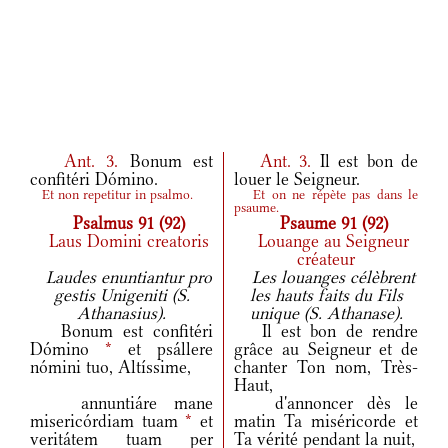
Ant.
3.
Bonum est
Ant.
3.
Il est bon de
confitéri Dómino.
louer le Seigneur.
Et non repetitur in psalmo.
Et on ne répète pas dans le
psaume.
Psalmus 91 (92)
Psaume 91 (92)
Laus Domini creatoris
Louange au Seigneur
créateur
Laudes enuntiantur pro
Les louanges célèbrent
gestis Unigeniti (S.
les hauts faits du Fils
Athanasius).
unique (S. Athanase).
Bonum est confitéri
Il est bon de rendre
Dómino
*
et psállere
grâce au Seigneur et de
nómini tuo, Altíssime,
chanter Ton nom, Très-
Haut,
annuntiáre mane
d'annoncer dès le
misericórdiam tuam
*
et
matin Ta miséricorde et
veritátem tuam per
Ta vérité pendant la nuit,