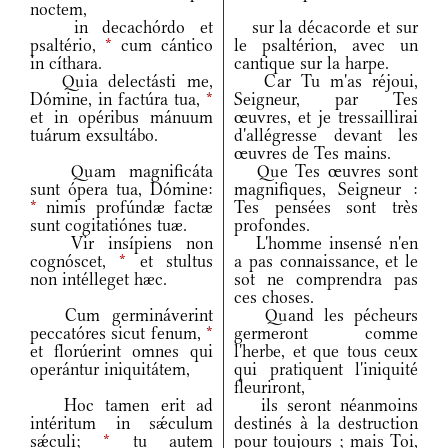
noctem,
in decachórdo et
sur la décacorde et sur
psaltério,
*
cum cántico
le psaltérion, avec un
in cíthara.
cantique sur la harpe.
Quia delectásti me,
Car Tu m'as réjoui,
Dómine, in factúra tua,
*
Seigneur, par Tes
et in opéribus mánuum
œuvres, et je tressaillirai
tuárum exsultábo.
d'allégresse devant les
œuvres de Tes mains.
Quam magnificáta
Que Tes œuvres sont
sunt ópera tua, Dómine:
magnifiques, Seigneur :
*
nimis profúndæ factæ
Tes pensées sont très
sunt cogitatiónes tuæ.
profondes.
Vir insípiens non
L'homme insensé n'en
cognóscet,
*
et stultus
a pas connaissance, et le
non intélleget hæc.
sot ne comprendra pas
ces choses.
Cum germináverint
Quand les pécheurs
peccatóres sicut fenum,
*
germeront comme
et florúerint omnes qui
l'herbe, et que tous ceux
operántur iniquitátem,
qui pratiquent l'iniquité
fleuriront,
Hoc tamen erit ad
ils seront néanmoins
intéritum in sǽculum
destinés à la destruction
sǽculi;
*
tu autem
pour toujours ; mais Toi,