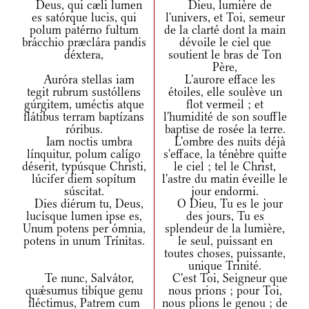
Deus, qui cæli lumen
Dieu, lumière de
es satórque lucis, qui
l'univers, et Toi, semeur
polum patérno fultum
de la clarté dont la main
brácchio præclára pandis
dévoile le ciel que
déxtera,
soutient le bras de Ton
Père,
Auróra stellas iam
L'aurore efface les
tegit rubrum sustóllens
étoiles, elle soulève un
gúrgitem, uméctis atque
flot vermeil ; et
flátibus terram baptízans
l'humidité de son souffle
róribus.
baptise de rosée la terre.
Iam noctis umbra
L'ombre des nuits déjà
línquitur, polum calígo
s'efface, la ténèbre quitte
déserit, typúsque Christi,
le ciel ; tel le Christ,
lúcifer diem sopítum
l'astre du matin éveille le
súscitat.
jour endormi.
Dies diérum tu, Deus,
O Dieu, Tu es le jour
lucísque lumen ipse es,
des jours, Tu es
Unum potens per ómnia,
splendeur de la lumière,
potens in unum Trínitas.
le seul, puissant en
toutes choses, puissante,
unique Trinité.
Te nunc, Salvátor,
C'est Toi, Seigneur que
quǽsumus tibíque genu
nous prions ; pour Toi,
fléctimus, Patrem cum
nous plions le genou ; de