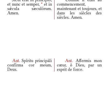
et nunc et semper,
*
et in
commencement,
sǽcula sæculórum.
maintenant et toujours, et
Amen.
dans les siècles des
siècles. Amen.
Ant.
Spíritu principáli
Ant.
Affermis mon
confírma cor meum,
cœur, ô Dieu, par un
Deus.
esprit de force.