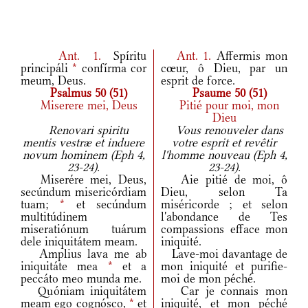
Ant.
1.
Spíritu
Ant.
1.
Affermis mon
principáli
*
confírma cor
cœur, ô Dieu, par un
meum, Deus.
esprit de force.
Psalmus 50 (51)
Psaume 50 (51)
Miserere mei, Deus
Pitié pour moi, mon
Dieu
Renovari spiritu
Vous renouveler dans
mentis vestræ et induere
votre esprit et revêtir
novum hominem (Eph 4,
l'homme nouveau (Eph 4,
23-24).
23-24).
Miserére mei, Deus,
Aie pitié de moi, ô
secúndum misericórdiam
Dieu, selon Ta
tuam;
*
et secúndum
miséricorde ; et selon
multitúdinem
l'abondance de Tes
miseratiónum tuárum
compassions efface mon
dele iniquitátem meam.
iniquité.
Amplius lava me ab
Lave-moi davantage de
iniquitáte mea
*
et a
mon iniquité et purifie-
peccáto meo munda me.
moi de mon péché.
Quóniam iniquitátem
Car je connais mon
meam ego cognósco,
*
et
iniquité, et mon péché