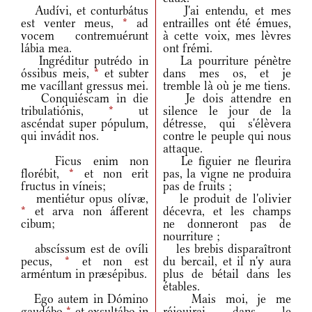
Audívi, et conturbátus
J'ai entendu, et mes
est venter meus,
*
ad
entrailles ont été émues,
vocem contremuérunt
à cette voix, mes lèvres
lábia mea.
ont frémi.
Ingréditur putrédo in
La pourriture pénètre
óssibus meis,
*
et subter
dans mes os, et je
me vacíllant gressus mei.
tremble là où je me tiens.
Conquiéscam in die
Je dois attendre en
tribulatiónis,
*
ut
silence le jour de la
ascéndat super pópulum,
détresse, qui s'élèvera
qui invádit nos.
contre le peuple qui nous
attaque.
Ficus enim non
Le figuier ne fleurira
florébit,
*
et non erit
pas, la vigne ne produira
fructus in víneis;
pas de fruits ;
mentiétur opus olívæ,
le produit de l'olivier
*
et arva non áfferent
décevra, et les champs
cibum;
ne donneront pas de
nourriture ;
abscíssum est de ovíli
les brebis disparaîtront
pecus,
*
et non est
du bercail, et il n'y aura
arméntum in præsépibus.
plus de bétail dans les
étables.
Ego autem in Dómino
Mais moi, je me
gaudébo
*
et exsultábo in
réjouirai dans le