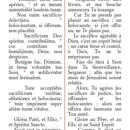
apéries,
*
et os meum
lèvres, et ma bouche
annuntiábit laudem tuam.
annoncera Ta louange.
Non enim sacrifício
Car Tu ne prends pas
delectáris,
*
plaisir au sacrifice ; un
holocáustum, si ófferam,
holocauste, si j'en offre
non placébit.
un, ne Te plaira pas.
Sacrifícium Deo
Le sacrifice agréable à
spíritus contribulátus,
*
Dieu, c'est un esprit brisé
cor contrítum et
; un cœur brisé et contrit,
humiliátum, Deus, non
ô Dieu, Tu ne le
despícies.
mépriseras pas.
Benígne fac, Dómine,
Fais du bien à Sion
in bona voluntáte tua
dans Ta bienveillance,
Sion,
*
ut ædificéntur
Seigneur ; afin que les
muri Ierúsalem.
murs de Jérusalem soient
rebâtis.
Tunc acceptábis
Alors, Tu agrées les
sacrifícium iustítiæ,
sacrifices de justice, les
oblatiónes et holocáusta;
offrandes et les
*
tunc impónent super
holocaustes ; alors on
altáre tuum vítulos.
offrira des taureaux sur
Ton autel.
Glória Patri, et Fílio,
*
Gloire au Père, et au
et Spirítui Sancto.
Fils, et au Saint Esprit.
Sicut erat in princípio,
Comme il était au