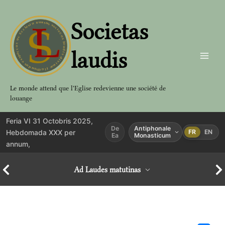
Aller
au
Societas
contenu
laudis
Le monde attend que l'Eglise redevienne une société de
louange
Feria VI 31 Octobris 2025,
De
Antiphonale
Hebdomada XXX per
FR
EN
Ea
Monasticum
annum,
Ad Laudes matutinas