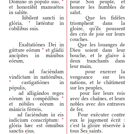
Dómino in pópulo suo,
*
pour Son peuple, et
et honorábit mansuétos
honore les humbles de
in salúte.
salut.
Iúbilent sancti in
Que les fidèles
glória,
*
læténtur in
triomphent dans la
cubílibus suis.
gloire, qu'ils poussent
des cris de joie sur leurs
couches.
Exaltatiónes Dei in
Que les louanges de
gútture eórum
*
et gládii
Dieu soient dans leur
ancípites in mánibus
bouche, et le glaive à
eórum,
deux tranchants dans
leur main,
ad faciéndam
pour exercer la
vindíctam in natiónibus,
vengeance sur les
*
castigatiónes in
nations, et le châtiment
pópulis,
sur les peuples,
ad alligándos reges
pour lier leurs rois
eórum in compédibus
*
avec des chaînes, et leurs
et nóbiles eórum in
nobles avec des entraves
mánicis férreis,
de fer,
ad faciéndum in eis
Pour exécuter contre
iudícium conscríptum:
*
eux le jugement écrit :
glória hæc est ómnibus
c'est la gloire réservée à
sanctis eius.
tous Ses saints.