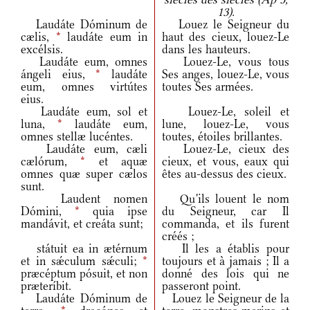
13).
Laudáte Dóminum de
Louez le Seigneur du
cælis,
*
laudáte eum in
haut des cieux, louez-Le
excélsis.
dans les hauteurs.
Laudáte eum, omnes
Louez-Le, vous tous
ángeli eius,
*
laudáte
Ses anges, louez-Le, vous
eum, omnes virtútes
toutes Ses armées.
eius.
Laudáte eum, sol et
Louez-Le, soleil et
luna,
*
laudáte eum,
lune, louez-Le, vous
omnes stellæ lucéntes.
toutes, étoiles brillantes.
Laudáte eum, cæli
Louez-Le, cieux des
cælórum,
*
et aquæ
cieux, et vous, eaux qui
omnes quæ super cælos
êtes au-dessus des cieux.
sunt.
Laudent nomen
Qu'ils louent le nom
Dómini,
*
quia ipse
du Seigneur, car Il
mandávit, et creáta sunt;
commanda, et ils furent
créés ;
státuit ea in ætérnum
Il les a établis pour
et in sǽculum sǽculi;
*
toujours et à jamais ; Il a
præcéptum pósuit, et non
donné des lois qui ne
præteríbit.
passeront point.
Laudáte Dóminum de
Louez le Seigneur de la