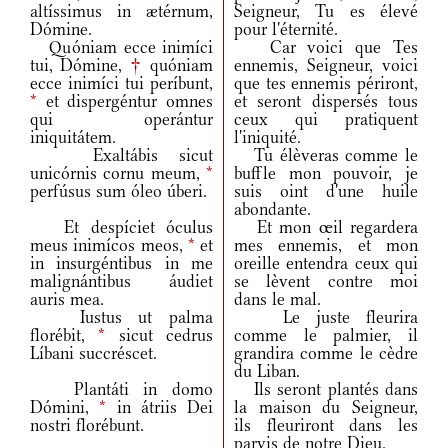
altíssimus in ætérnum,
Seigneur, Tu es élevé
Dómine.
pour l'éternité.
Quóniam ecce inimíci
Car voici que Tes
tui, Dómine,
†
quóniam
ennemis, Seigneur, voici
ecce inimíci tui períbunt,
que tes ennemis périront,
*
et dispergéntur omnes
et seront dispersés tous
qui operántur
ceux qui pratiquent
iniquitátem.
l'iniquité.
Exaltábis sicut
Tu élèveras comme le
unicórnis cornu meum,
*
buffle mon pouvoir, je
perfúsus sum óleo úberi.
suis oint d'une huile
abondante.
Et despíciet óculus
Et mon œil regardera
meus inimícos meos,
*
et
mes ennemis, et mon
in insurgéntibus in me
oreille entendra ceux qui
malignántibus áudiet
se lèvent contre moi
auris mea.
dans le mal.
Iustus ut palma
Le juste fleurira
florébit,
*
sicut cedrus
comme le palmier, il
Líbani succréscet.
grandira comme le cèdre
du Liban.
Plantáti in domo
Ils seront plantés dans
Dómini,
*
in átriis Dei
la maison du Seigneur,
nostri florébunt.
ils fleuriront dans les
parvis de notre Dieu.