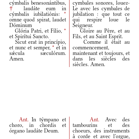
cýmbalis benesonántibus,
cymbales sonores, louez-
†
laudáte eum in
Le avec les cymbales de
cýmbalis iubilatiónis:
*
jubilation : que tout ce
omne quod spirat, laudet
qui respire loue le
Dóminum
Seigneur.
Glória Patri, et Fílio,
*
Gloire au Père, et au
et Spirítui Sancto.
Fils, et au Saint Esprit.
Sicut erat in princípio,
Comme il était au
et nunc et semper,
*
et in
commencement,
sǽcula sæculórum.
maintenant et toujours, et
Amen.
dans les siècles des
siècles. Amen.
Ant.
In týmpano et
Ant.
Avec des
choro, in chordis et
tambourins et des
órgano laudáte Deum.
choeurs, des instruments
à corde et avec l'orgue,