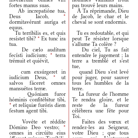
fortes manus suas.
pas trouvé leurs mains.
Ab increpatióne tua,
À Ta réprimande, Dieu
Deus Iacob,
*
de Jacob, le char et le
dormitavérunt auríga et
cheval se sont endormis.
equus.
Tu terríbilis es, et quis
Tu es redoutable, et qui
resístet tibi?
*
Ex tunc ira
peut Te résister lorsque
tua.
s'allume Ta colère ?
De cælo audítum
Du ciel, Tu as fait
fecísti iudícium;
*
terra
entendre le jugement ; la
trémuit et quiévit,
terre a tremblé et s'est
tue,
cum exsúrgeret in
quand Dieu s'est levé
iudícium Deus,
*
ut
pour juger, pour sauver
salvos fáceret omnes
tous les humbles de la
mansuétos terræ.
terre.
Quóniam furor
La fureur de l'homme
hóminis confitébitur tibi,
Te rendra gloire, et le
*
et relíquiæ furóris diem
reste de la fureur
festum agent tibi.
célébrera une fête pour
Toi.
Vovéte et réddite
Faites des vœux et
Dómino Deo vestro;
*
rendez-les au Seigneur,
omnes in circúitu eius
votre Dieu ; que tous