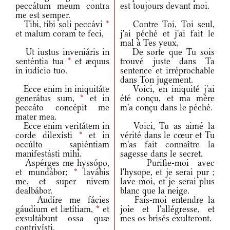
peccátum meum contra
est toujours devant moi.
me est semper.
Tibi, tibi soli peccávi
*
Contre Toi, Toi seul,
et malum coram te feci,
j'ai péché et j'ai fait le
mal à Tes yeux,
Ut iustus inveniáris in
De sorte que Tu sois
senténtia tua
*
et æquus
trouvé juste dans Ta
in iudício tuo.
sentence et irréprochable
dans Ton jugement.
Ecce enim in iniquitáte
Voici, en iniquité j'ai
generátus sum,
*
et in
été conçu, et ma mère
peccáto concépit me
m'a conçu dans le péché.
mater mea.
Ecce enim veritátem in
Voici, Tu as aimé la
corde dilexísti
*
et in
vérité dans le cœur et Tu
occúlto sapiéntiam
m'as fait connaître la
manifestásti mihi.
sagesse dans le secret.
Aspérges me hyssópo,
Purifie-moi avec
et mundábor;
*
lavábis
l'hysope, et je serai pur ;
me, et super nivem
lave-moi, et je serai plus
dealbábor.
blanc que la neige.
Audíre me fácies
Fais-moi entendre la
gáudium et lætítiam,
*
et
joie et l'allégresse, et
exsultábunt ossa quæ
mes os brisés exulteront.
contrivísti.