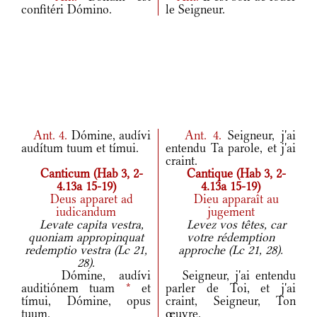
confitéri Dómino.
le Seigneur.
Ant.
4.
Dómine, audívi
Ant.
4.
Seigneur, j'ai
audítum tuum et tímui.
entendu Ta parole, et j'ai
craint.
Canticum (Hab 3, 2-
Cantique (Hab 3, 2-
4.13a 15-19)
4.13a 15-19)
Deus apparet ad
Dieu apparaît au
iudicandum
jugement
Levate capita vestra,
Levez vos têtes, car
quoniam appropinquat
votre rédemption
redemptio vestra (Lc 21,
approche (Lc 21, 28).
28).
Dómine, audívi
Seigneur, j'ai entendu
auditiónem tuam
*
et
parler de Toi, et j'ai
tímui, Dómine, opus
craint, Seigneur, Ton
tuum.
œuvre.