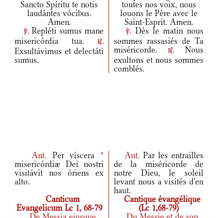
Sancto Spíritu te notis
toutes nos voix, nous
laudántes vócibus.
louons le Père avec le
Amen.
Saint-Esprit. Amen.
Repléti sumus mane
Dès le matin nous
v.
v.
misericórdia tua.
sommes rassasiés de Ta
r.
miséricorde.
Nous
Exsultávimus et delectáti
r.
sumus.
exultons et nous sommes
comblés.
Ant.
Per víscera
*
Ant.
Par les entrailles
misericórdiæ Dei nostri
de la miséricorde de
visitávit nos óriens ex
notre Dieu, le soleil
alto.
levant nous a visités d'en
haut.
Canticum
Cantique évangélique
Evangelicum Lc 1, 68-79
(Lc 1,68-79)
De Messia eiusque
Du Messie et de son