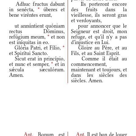
Adhuc fructus dabunt
Ils porteront encore
in senécta,
*
úberes et
des fruits dans la
bene viréntes erunt,
vieillesse, ils seront gras
et verdoyants,
ut annúntient quóniam
pour annoncer que le
rectus Dóminus,
Seigneur est droit, mon
refúgium meum,
*
et non
refuge, et qu'il n'y a pas
est iníquitas in eo.
d'injustice en Lui.
Glória Patri, et Fílio,
*
Gloire au Père, et au
et Spirítui Sancto.
Fils, et au Saint Esprit.
Sicut erat in princípio,
Comme il était au
et nunc et semper,
*
et in
commencement,
sǽcula sæculórum.
maintenant et toujours, et
Amen.
dans les siècles des
siècles. Amen.
Ant.
Bonum est
Ant.
Il est bon de louer