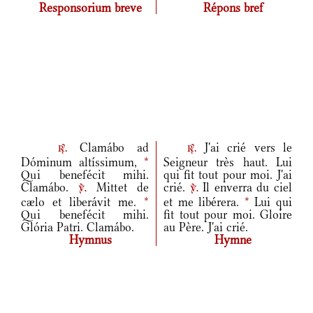
Responsorium breve
Répons bref
Clamábo ad
J'ai crié vers le
r.
r.
Dóminum altíssimum,
*
Seigneur très haut. Lui
Qui benefécit mihi.
qui fit tout pour moi. J'ai
Clamábo.
Mittet de
crié.
Il enverra du ciel
v.
v.
cælo et liberávit me.
*
et me libérera.
*
Lui qui
Qui benefécit mihi.
fit tout pour moi. Gloire
Glória Patri. Clamábo.
au Père. J'ai crié.
Hymnus
Hymne