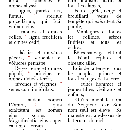
terra,
*
dracónes et
terre, monstres marins et
omnes abýssi,
tous les abîmes,
ignis, grando, nix,
Feu et grêle, neige et
fumus,
*
spíritus
brouillard, vents de
procellárum, qui facit
tempête qui exécutent Sa
verbum eius,
parole,
montes et omnes
Montagnes et toutes
colles,
*
ligna fructífera
les collines, arbres
et omnes cedri,
fruitiers et tous les
cèdres,
béstiæ et univérsa
Bêtes sauvages et tout
pécora,
*
serpéntes et
le bétail, reptiles et
vólucres pennátæ.
oiseaux ailés,
Reges terræ et omnes
Rois de la terre et tous
pópuli,
*
príncipes et
les peuples, princes et
omnes iúdices terræ,
tous les juges de la terre,
iúvenes et vírgines,
*
Jeunes hommes et
senes cum iunióribus,
jeunes filles, vieillards et
enfants,
laudent nomen
Qu'ils louent le nom
Dómini,
†
quia
du Seigneur, car Son
exaltátum est nomen
nom seul est élevé ; Sa
eius solíus.
*
majesté est au-dessus de
Magnificéntia eius super
la terre et du ciel,
cælum et terram,