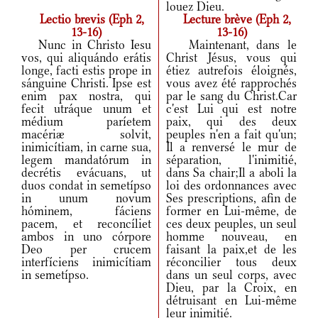
louez Dieu.
Lectio brevis (Eph 2,
Lecture brève (Eph 2,
13-16)
13-16)
Nunc in Christo Iesu
Maintenant, dans le
vos, qui aliquándo erátis
Christ Jésus, vous qui
longe, facti estis prope in
étiez autrefois éloignés,
sánguine Christi. Ipse est
vous avez été rapprochés
enim pax nostra, qui
par le sang du Christ.Car
fecit utráque unum et
c'est Lui qui est notre
médium paríetem
paix, qui des deux
macériæ solvit,
peuples n'en a fait qu'un;
inimicítiam, in carne sua,
Il a renversé le mur de
legem mandatórum in
séparation, l'inimitié,
decrétis evácuans, ut
dans Sa chair;Il a aboli la
duos condat in semetípso
loi des ordonnances avec
in unum novum
Ses prescriptions, afin de
hóminem, fáciens
former en Lui-même, de
pacem, et reconcíliet
ces deux peuples, un seul
ambos in uno córpore
homme nouveau, en
Deo per crucem
faisant la paix,et de les
interfíciens inimicítiam
réconcilier tous deux
in semetípso.
dans un seul corps, avec
Dieu, par la Croix, en
détruisant en Lui-même
leur inimitié.