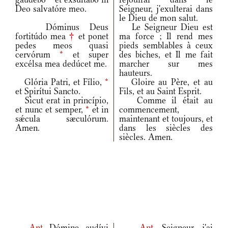
Deo salvatóre meo.
Seigneur, j'exulterai dans
le Dieu de mon salut.
Dóminus Deus
Le Seigneur Dieu est
fortitúdo mea
†
et ponet
ma force ; Il rend mes
pedes meos quasi
pieds semblables à ceux
cervórum
*
et super
des biches, et Il me fait
excélsa mea dedúcet me.
marcher sur mes
hauteurs.
Glória Patri, et Fílio,
*
Gloire au Père, et au
et Spirítui Sancto.
Fils, et au Saint Esprit.
Sicut erat in princípio,
Comme il était au
et nunc et semper,
*
et in
commencement,
sǽcula sæculórum.
maintenant et toujours, et
Amen.
dans les siècles des
siècles. Amen.
Ant.
Dómine, audívi
Ant.
Seigneur, j'ai