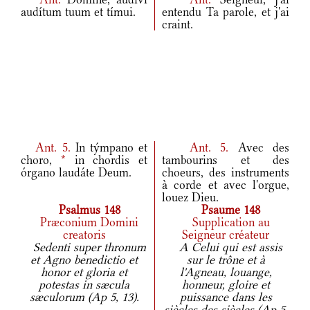
audítum tuum et tímui.
entendu Ta parole, et j'ai
craint.
Ant.
5.
In týmpano et
Ant.
5.
Avec des
choro,
*
in chordis et
tambourins et des
órgano laudáte Deum.
choeurs, des instruments
à corde et avec l'orgue,
louez Dieu.
Psalmus 148
Psaume 148
Præconium Domini
Supplication au
creatoris
Seigneur créateur
Sedenti super thronum
A Celui qui est assis
et Agno benedictio et
sur le trône et à
honor et gloria et
l'Agneau, louange,
potestas in sæcula
honneur, gloire et
sæculorum (Ap 5, 13).
puissance dans les
siècles des siècles (Ap 5,