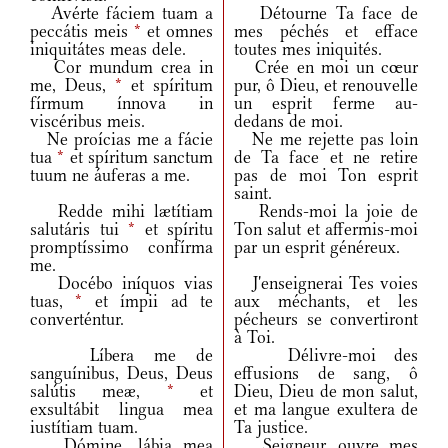
Avérte fáciem tuam a
Détourne Ta face de
peccátis meis
*
et omnes
mes péchés et efface
iniquitátes meas dele.
toutes mes iniquités.
Cor mundum crea in
Crée en moi un cœur
me, Deus,
*
et spíritum
pur, ô Dieu, et renouvelle
fírmum ínnova in
un esprit ferme au-
viscéribus meis.
dedans de moi.
Ne proícias me a fácie
Ne me rejette pas loin
tua
*
et spíritum sanctum
de Ta face et ne retire
tuum ne áuferas a me.
pas de moi Ton esprit
saint.
Redde mihi lætítiam
Rends-moi la joie de
salutáris tui
*
et spíritu
Ton salut et affermis-moi
promptíssimo confírma
par un esprit généreux.
me.
Docébo iníquos vias
J'enseignerai Tes voies
tuas,
*
et ímpii ad te
aux méchants, et les
converténtur.
pécheurs se convertiront
à Toi.
Líbera me de
Délivre-moi des
sanguínibus, Deus, Deus
effusions de sang, ô
salútis meæ,
*
et
Dieu, Dieu de mon salut,
exsultábit lingua mea
et ma langue exultera de
iustítiam tuam.
Ta justice.
Dómine, lábia mea
Seigneur, ouvre mes