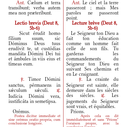
Ant.
Cælum et terra
Ant.
Le ciel et la terre
transíbunt; verba autem
passeront ; mais Mes
mea non præteríbunt.
paroles ne passeront
point.
Lectio brevis (Deut 8,
Lecture brève (Deut 8,
5b-6)
5b-6)
Sicut érudit homo
Le Seigneur ton Dieu a
fílium suum, sic
fait ton éducation
Dóminus Deus tuus
comme un homme fait
erudívit te, ut custódias
celle de son fils. Tu
mandáta Dómini Dei tui
garderas les
et ámbules in viis eius et
commandements du
tímeas eum.
Seigneur ton Dieu en
suivant Ses chemins et
en Le craignant.
Timor Dómini
La crainte du
v.
v.
sanctus, pérmanens in
Seigneur est sainte, elle
sǽculum sǽculi.
demeure dans les siècles
r.
des siècles.
Les
Iudícia Dómini vera,
r.
iustificáta in semetípsa.
jugements du Seigneur
sont vrais, et équitables.
Orémus.
Prions.
Postea dicitur immediate et
Après cela on dit
sine orémus oratio propria, cum
immédiatement et sans "Prions"
conclusione longiore.
l'oraison propre, avec la
conclusion longue.