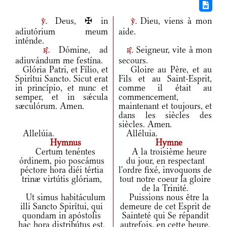
Deus, ✠ in
Dieu, viens à mon
v.
v.
adiutórium meum
aide.
inténde.
Dómine, ad
Seigneur, vite à mon
r.
r.
adiuvándum me festína.
secours.
Glória Patri, et Fílio, et
Gloire au Père, et au
Spirítui Sancto. Sicut erat
Fils et au Saint-Esprit,
in princípio, et nunc et
comme il était au
semper, et in sǽcula
commencement,
sæculórum. Amen.
maintenant et toujours, et
dans les siècles des
siècles. Amen.
Allelúia.
Alléluia.
Hymnus
Hymne
Certum tenéntes
A la troisième heure
órdinem, pio poscámus
du jour, en respectant
péctore hora diéi tértia
l'ordre fixé, invoquons de
trinæ virtútis glóriam,
tout notre coeur la gloire
de la Trinité.
Ut simus habitáculum
Puissions nous être la
illi Sancto Spirítui, qui
demeure de cet Esprit de
quondam in apóstolis
Sainteté qui Se répandit
hac hora distribútus est.
autrefois, en cette heure,