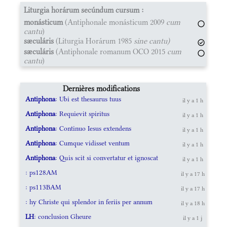
Liturgia horárum secúndum cursum :
monásticum
(Antiphonale monásticum 2009
cum
cantu
)
sæculáris
(Liturgia Horárum 1985
sine cantu)
sæculáris
(Antiphonale romanum OCO 2015
cum
cantu
)
Dernières modifications
Antiphona
: Ubi est thesaurus tuus
il y a 1 h
Antiphona
: Requievit spiritus
il y a 1 h
Antiphona
: Continuo Iesus extendens
il y a 1 h
Antiphona
: Cumque vidisset ventum
il y a 1 h
Antiphona
: Quis scit si convertatur et ignoscat
il y a 1 h
: ps128AM
il y a 17 h
: ps113BAM
il y a 17 h
: hy Christe qui splendor in feriis per annum
il y a 18 h
LH
: conclusion Gheure
il y a 1 j