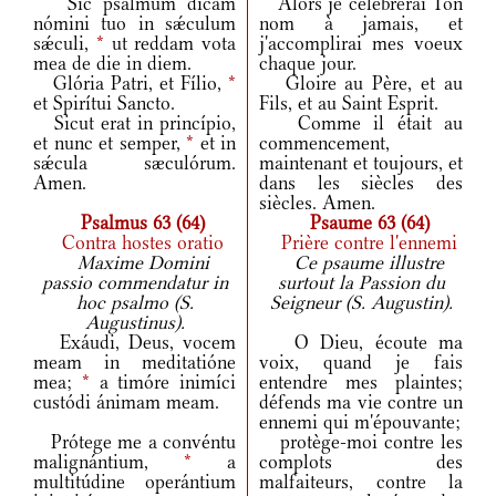
Sic psalmum dicam
Alors je célébrerai Ton
nómini tuo in sǽculum
nom à jamais, et
sǽculi,
*
ut reddam vota
j'accomplirai mes voeux
mea de die in diem.
chaque jour.
Glória Patri, et Fílio,
*
Gloire au Père, et au
et Spirítui Sancto.
Fils, et au Saint Esprit.
Sicut erat in princípio,
Comme il était au
et nunc et semper,
*
et in
commencement,
sǽcula sæculórum.
maintenant et toujours, et
Amen.
dans les siècles des
siècles. Amen.
Psalmus 63 (64)
Psaume 63 (64)
Contra hostes oratio
Prière contre l'ennemi
Maxime Domini
Ce psaume illustre
passio commendatur in
surtout la Passion du
hoc psalmo (S.
Seigneur (S. Augustin).
Augustinus).
Exáudi, Deus, vocem
O Dieu, écoute ma
meam in meditatióne
voix, quand je fais
mea;
*
a timóre inimíci
entendre mes plaintes;
custódi ánimam meam.
défends ma vie contre un
ennemi qui m'épouvante;
Prótege me a convéntu
protège-moi contre les
malignántium,
*
a
complots des
multitúdine operántium
malfaiteurs, contre la