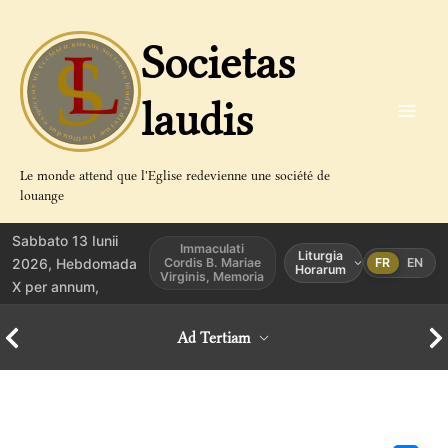
Aller
au
Societas
contenu
laudis
Le monde attend que l'Eglise redevienne une société de
louange
Sabbato 13 Iunii
Immaculati
Liturgia
2026, Hebdomada
Cordis B. Mariae
FR
EN
Horarum
Virginis, Memoria
X per annum,
Ad Tertiam