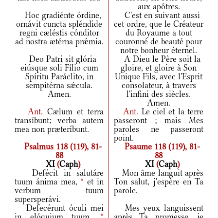
aux apôtres.
Hoc gradiénte órdine,
C'est en suivant aussi
ornávit cuncta spléndide
cet ordre, que le Créateur
regni cæléstis cónditor
du Royaume a tout
ad nostra ætérna prǽmia.
couronné de beauté pour
notre bonheur éternel.
Deo Patri sit glória
A Dieu le Père soit la
eiúsque soli Fílio cum
gloire, et gloire à Son
Spíritu Paráclito, in
Unique Fils, avec l'Esprit
sempitérna sǽcula.
consolateur, à travers
Amen.
l'infini des siècles.
Amen.
Ant.
Cælum et terra
Ant.
Le ciel et la terre
transíbunt; verba autem
passeront ; mais Mes
mea non præteríbunt.
paroles ne passeront
point.
Psalmus 118 (119), 81-
Psaume 118 (119), 81-
88
88
XI
(
Caph
)
XI
(
Caph
)
Defécit in salutáre
Mon âme languit après
tuum ánima mea,
*
et in
Ton salut, j'espère en Ta
verbum tuum
parole.
supersperávi.
Defecérunt óculi mei
Mes yeux languissent
in elóquium tuum,
*
après Ta promesse, je