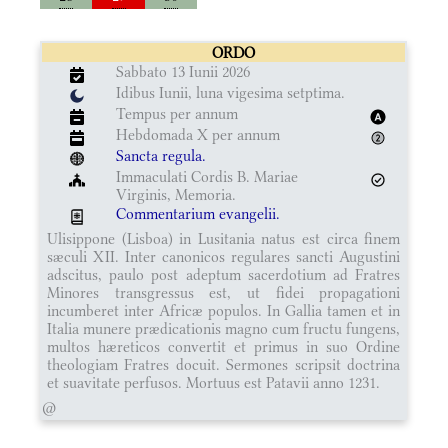
ORDO
Sabbato 13 Iunii 2026
Idibus Iunii, luna vigesima setptima.
Tempus per annum
Hebdomada X per annum
Sancta regula.
Immaculati Cordis B. Mariae
Virginis, Memoria.
Commentarium evangelii.
Ulisippone (Lisboa) in Lusitania natus est circa finem
sæculi XII. Inter canonicos regulares sancti Augustini
adscitus, paulo post adeptum sacerdotium ad Fratres
Minores transgressus est, ut fidei propagationi
incumberet inter Africæ populos. In Gallia tamen et in
Italia munere prædicationis magno cum fructu fungens,
multos hæreticos convertit et primus in suo Ordine
theologiam Fratres docuit. Sermones scripsit doctrina
et suavitate perfusos. Mortuus est Patavii anno 1231.
@