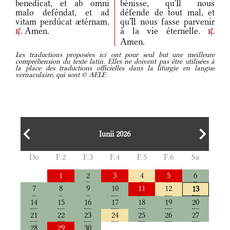
benedícat, et ab omni
bénisse, qu'Il nous
malo deféndat, et ad
défende de tout mal, et
vitam perdúcat ætérnam.
qu'Il nous fasse parvenir
Amen.
à la vie éternelle.
r.
r.
Amen.
Les traductions proposées ici ont pour seul but une meilleure
compréhension du texte latin. Elles ne doivent pas être utilisées à
la place des traductions officielles dans la liturgie en langue
vernaculaire, qui sont © AELF.
Iunii 2026
Do
F.2
F.3
F.4
F.5
F.6
Sa
1
2
3
4
5
6
7
8
9
10
11
12
13
14
15
16
17
18
19
20
21
22
23
24
25
26
27
28
29
30