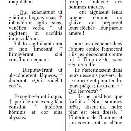
iniquitátem.
troupe soulevée des
hommes iniques,
Qui exacuérunt ut
qui aiguisent leurs
gládium línguas suas,
†
langues comme un
intendérunt sagíttas suas,
glaive, qui préparent
venéfica verba
*
ut
leurs flèches - leur parole
sagíttent in occúltis
amère !
immaculátum.
Súbito sagittábunt eum
pour les décocher dans
et non timébunt,
*
l'ombre contre l'innocent
firmavérunt sibi
; ils les décochent contre
consílium nequam.
lui à l'improviste, sans
rien craindre.
Disputavérunt, ut
Ils s'affermissent dans
abscónderent láqueos,
*
leurs desseins pervers, ils
dixérunt: «Quis vidébit
se concertent pour tendre
eos?».
leurs pièges; ils disent : "
Qui les verra? "
Excogitavérunt iníqua,
Ils ne méditent que
†
perfecérunt excogitáta
forfaits: " Nous sommes
consília.
*
Interióra
prêts, disent-ils, notre
hóminis et cor eius
plan est bien dressé. "
abyssus.
L'intérieur de l'homme et
son coeur sont un abîme
!