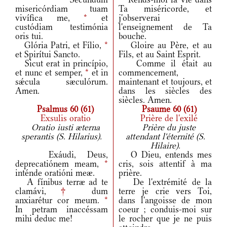
misericórdiam tuam
Ta miséricorde, et
vivífica me,
*
et
j'observerai
custódiam testimónia
l'enseignement de Ta
oris tui.
bouche.
Glória Patri, et Fílio,
*
Gloire au Père, et au
et Spirítui Sancto.
Fils, et au Saint Esprit.
Sicut erat in princípio,
Comme il était au
et nunc et semper,
*
et in
commencement,
sǽcula sæculórum.
maintenant et toujours, et
Amen.
dans les siècles des
siècles. Amen.
Psalmus 60 (61)
Psaume 60 (61)
Exsulis oratio
Prière de l'exilé
Oratio iusti æterna
Prière du juste
sperantis (S. Hilarius).
attendant l'éternité (S.
Hilaire).
Exáudi, Deus,
O Dieu, entends mes
deprecatiónem meam,
*
cris, sois attentif à ma
inténde oratióni meæ.
prière.
A fínibus terræ ad te
De l'extrémité de la
clamávi,
†
dum
terre je crie vers Toi,
anxiarétur cor meum.
*
dans l'angoisse de mon
In petram inaccéssam
coeur ; conduis-moi sur
mihi deduc me!
le rocher que je ne puis