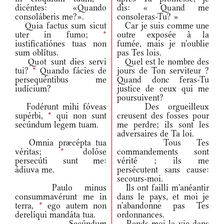
dicéntes: «Quando
dis: « Quand me
consoláberis me?».
consoleras-Tu? »
Quia factus sum sicut
Car je suis comme une
uter in fumo;
*
outre exposée à la
iustificatiónes tuas non
fumée, mais je n'oublie
sum oblítus.
pas Tes lois.
Quot sunt dies servi
Quel est le nombre des
tui?
*
Quando fácies de
jours de Ton serviteur ?
persequéntibus me
Quand donc feras-Tu
iudícium?
justice de ceux qui me
poursuivent?
Fodérunt mihi fóveas
Des orgueilleux
supérbi,
*
qui non sunt
creusent des fosses pour
secúndum legem tuam.
me perdre; ils sont les
adversaires de Ta loi.
Omnia præcépta tua
Tous Tes
véritas;
*
dolóse
commandements sont
persecúti sunt me:
vérité ; ils me
ádiuva me.
persécutent sans cause:
secours-moi.
Paulo minus
Ils ont failli m'anéantir
consummavérunt me in
dans le pays, et moi je
terra,
*
ego autem non
n'abandonne pas Tes
derelíqui mandáta tua.
ordonnances.
Secúndum
Rends-moi la vie dans