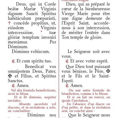
Deus, qui in Corde
Dieu, qui as préparé le
beátæ Maríæ Vírginis
cœur de la bienheureuse
dignum Sancti Spíritus
Vierge Marie pour être
habitáculum præparásti,
une digne demeure de
†
concéde propítius, ut,
l'Esprit Saint, accorde-
eiúsdem Vírginis
nous à son intercession,
intercessióne,
*
tuæ
de mériter l'entrée dans
glóriæ templum inveníri
Ton temple de gloire.
mereámur. Per
Dóminum.
Dóminus vobíscum.
Le Seigneur soit avec
vous.
Et cum spíritu tuo.
Et avec votre esprit.
r.
r.
Benedícat vos
Que Dieu tout puissant
omnípotens Deus, Pater,
vous bénisse, le Père, ✠
✠ et Fílius, et Spíritus
et le Fils et le Saint-
Sanctus.
Esprit.
Amen.
Amen.
r.
r.
Vel alia formula benedictionis,
Ou une autre formule de
sicut in Missa.
bénédiction, comme à la Messe.
Et si fit dimissio, sequitur
Et si on fait un renvoi, on
invitatio:
ajoute l'invitation :
Absente sacerdote vel
En l'absence d'un diacre ou
diacono, et in recitatione a solo,
d'un prêtre, et dans la récitation
sic concluditur:
seul, on conclut ainsi :
Dóminus nos
Que le Seigneur nous