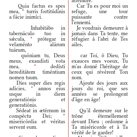
atteindre.
Quia factus es spes
Car Tu es pour moi un
mea,
*
turris fortitúdinis
refuge, une tour
a fácie inimíci.
puissante contre
l'ennemi.
Inhabitábo in
Je voudrais demeurer à
tabernáculo tuo in
jamais dans Ta tente, me
sǽcula,
*
prótegar in
réfugier à l'abri de Tes
velaménto alárum
ailes,
tuárum,
quóniam tu, Deus
car Toi, ô Dieu, Tu
meus, exaudísti vota
exauces mes voeux, Tu
mea,
*
dedísti
m'as donné l'héritage de
hereditátem timéntium
ceux qui révèrent Ton
nomen tuum.
nom.
Dies super dies regis
Ajoute des jours aux
adícies,
*
annos eius
jours du roi, que ses
usque in diem
années se prolongent
generatiónis et
d'âge en âge!
generatiónis.
Sédeat in ætérnum in
Qu'il demeure sur le
conspéctu Dei;
*
trône éternellement
misericórdia et véritas
devant Dieu ; ordonne à
servent eum.
Ta miséricorde et à Ta
vérité de le garder!