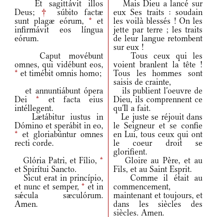
Et sagittávit illos
Mais Dieu a lancé sur
Deus;
†
súbito factæ
eux Ses traits : soudain
sunt plagæ eórum,
*
et
les voilà blessés ! On les
infirmávit eos língua
jette par terre ; les traits
eórum.
de leur langue retombent
sur eux !
Caput movébunt
Tous ceux qui les
omnes, qui vidébunt eos,
voient branlent la tête !
*
et timébit omnis homo;
Tous les hommes sont
saisis de crainte,
et annuntiábunt ópera
ils publient l'oeuvre de
Dei
*
et facta eius
Dieu, ils comprennent ce
intéllegent.
qu'Il a fait.
Lætábitur iustus in
Le juste se réjouit dans
Dómino et sperábit in eo,
le Seigneur et se confie
*
et gloriabúntur omnes
en Lui, tous ceux qui ont
recti corde.
le coeur droit se
glorifient.
Glória Patri, et Fílio,
*
Gloire au Père, et au
et Spirítui Sancto.
Fils, et au Saint Esprit.
Sicut erat in princípio,
Comme il était au
et nunc et semper,
*
et in
commencement,
sǽcula sæculórum.
maintenant et toujours, et
Amen.
dans les siècles des
siècles. Amen.